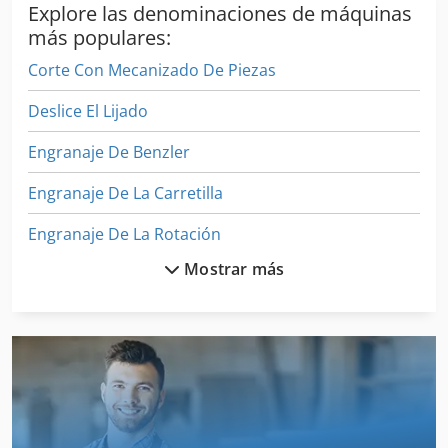
Explore las denominaciones de máquinas
más populares:
Corte Con Mecanizado De Piezas
Deslice El Lijado
Engranaje De Benzler
Engranaje De La Carretilla
Engranaje De La Rotación
Mostrar más
Engranaje De Máquinas
Equipo De Labranza
Laminado De
Laminadora De
Laminadora De Cuerdas