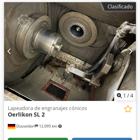
Clasificado
1
/
4
Lapeadora de engranajes cónicos
Oerlikon
SL 2
Düsseldorf
12.095 km