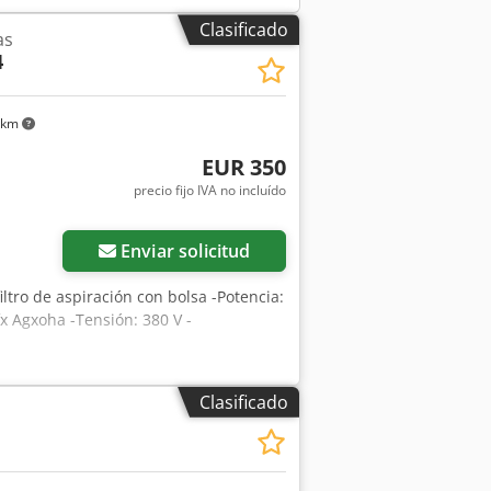
Clasificado
as
4
 km
EUR 350
precio fijo IVA no incluído
Pedir más fotos
Enviar solicitud
 filtro de aspiración con bolsa -Potencia:
 Agxoha -Tensión: 380 V -
Clasificado