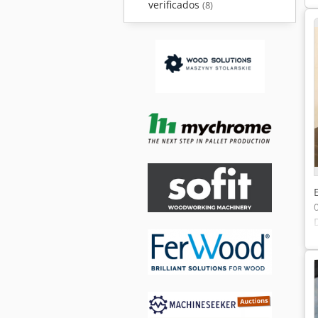
verificados
(8)