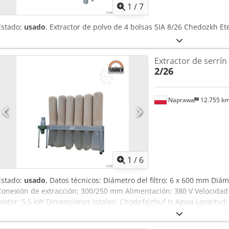
1
/
7
Estado:
usado
, Extractor de polvo de 4 bolsas SIA 8/26 Chedozkh E
Extractor de serrín
2/26
Naprawa
12.755 k
1
/
6
Estado:
usado
, Datos técnicos: Diámetro del filtro: 6 x 600 mm Diá
Conexión de extracción: 300/250 mm Alimentación: 380 V Velocidad
motor: 5,5 kW Dimensiones totales: Chodpfxjzhuf Is Agxja Longitu
1100 mm