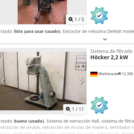
1
/
5
Estado:
listo para usar (usado)
, Extractor de nebulina DeWalt mod
Sistema de filtrado
Höcker
2,2 kW
Wiefelstede
12.306
1
/
11
Estado:
bueno (usado)
, Sistema de extracción Hall, sistema de filtr
extracción de virutas, extracción de virutas de madera, Ventilador r
viruta, ventilador, extracción, soplador de viruta -Fabricante: Höcke