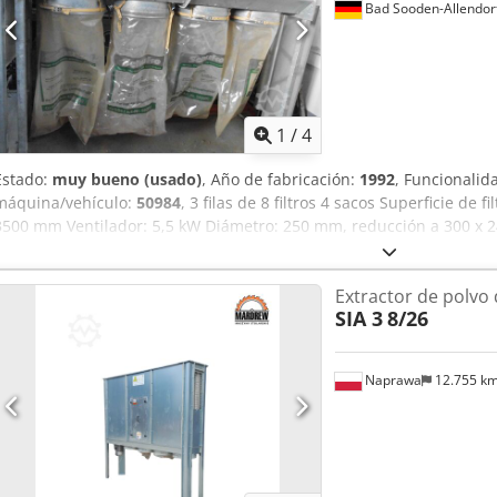
Bad Sooden-Allendor
1
/
4
Estado:
muy bueno (usado)
, Año de fabricación:
1992
, Funcionalid
máquina/vehículo:
50984
, 3 filas de 8 filtros 4 sacos Superficie de 
3500 mm Ventilador: 5,5 kW Diámetro: 250 mm, reducción a 300 x 
Patas Tapa y mangueras de filtro Lamentablemente, no podremos r
incluyan la información de contacto completa.
Extractor de polvo 
SIA 3
8/26
Naprawa
12.755 k