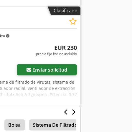
 del motor: 1,5 kW -Velocidad: 2870 rpm
ase: sobre ruedas Cedpfx Agjf D
Clasificado
 km
EUR 230
precio fijo IVA no incluído
Enviar solicitud
ema de filtrado de virutas, sistema de
tilador radial, ventilador de extracción
s Chsdpfx Aeb A Sypogxea -Potencia: 0,37
200 mm -Peso: 28 kg
Bolsa
Sistema De Filtrado
Filtrado
Bolsa