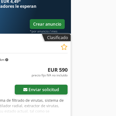
 EUR 4,49
*
radores
le esperan
Crear anuncio
*por anuncio / mes
Clasificado
 km
EUR 590
precio fijo IVA no incluído
Enviar solicitud
ema de filtrado de virutas, sistema de
ilador radial, extractor de virutas,
 su estado actual, tal como se