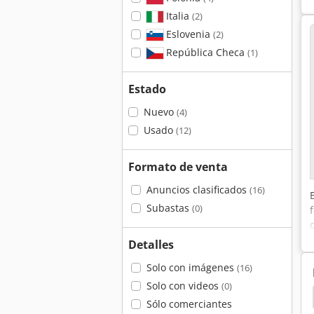
Italia
(2)
Eslovenia
(2)
República Checa
(1)
Estado
Nuevo
(4)
Usado
(12)
Formato de venta
Anuncios clasificados
(16)
Subastas
(0)
Detalles
Solo con imágenes
(16)
Solo con videos
(0)
máticas
Filtros Extrusoras
Filtros
Nestro
Sólo comerciantes