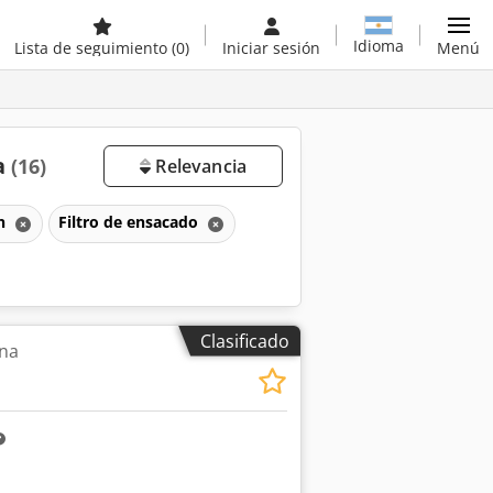
Idioma
Lista de seguimiento
(0)
Iniciar sesión
Menú
a
(16)
Relevancia
ón
Filtro de ensacado
Clasificado
ina