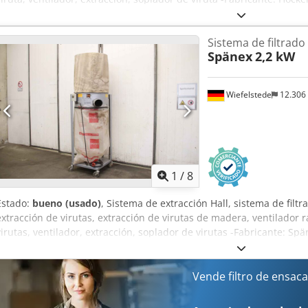
-Potencia del motor: 2,2 kW -Velocidad: 2860 rpm Chedjwk Ea Rspfx
mm -Base: sobre ruedas -Dimensiones: 1110/810/H1700 mm -Peso: 
Sistema de filtrado
Spänex
2,2 kW
Wiefelstede
12.306
1
/
8
Estado:
bueno (usado)
, Sistema de extracción Hall, sistema de filtr
extracción de virutas, extracción de virutas de madera, ventilador r
virutas, ventilador, extracción, soplador de virutas -Fabricante: Spä
Siemens 0,75 kW -Velocidad: 2850 rpm Chjdporz Szaefx Agxea -Con
sobre ruedas -Dimensiones: 680/680/H2290 mm -Peso: 60 kg
Vende filtro de ensac