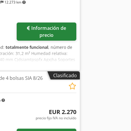
f
12.273 km
Información de
precio
ad:
totalmente funcional
, número de
filtración: 31,2 m² Humedad relativa:
240 mm Cjdsiamtpspfx Agxjha Soportes
esponder a las consultas que no
Clasificado
de 4 bolsas SIA 8/26
m
EUR 2.270
precio fijo IVA no incluído