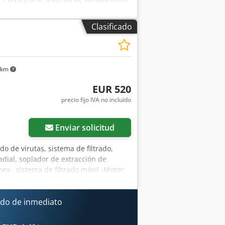
 Agxsa -Entrada de conexión: Ø 160
80 kg
Clasificado
 km
EUR 520
precio fijo IVA no incluído
Enviar solicitud
ado de virutas, sistema de filtrado,
adial, soplador de extracción de
nex , sistema de filtrado móvil -Motor:
exión de entrada: Ø 140 mm -Bastidor:
ado de inmediato