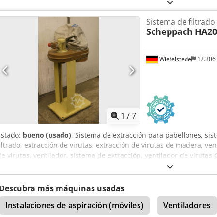
inspeccionó, sin elementos filtrantes -Fabricante: Höcker -Potencia
-Conexión de entrada: Ø 147 mm -Conexión de salida: Ø 515 mm -B
Sistema de filtrado
Azhjxoha -Dimensiones: 610/1100/A1405 mm -Peso: 68 kg
Scheppach
HA20
Wiefelstede
12.306
1
/
7
Estado:
bueno (usado)
, Sistema de extracción para pabellones, sist
filtrado, extracción de virutas, extracción de virutas de madera, ven
de virutas, ventilador, sistema de extracción, ventilador de viruta
kW -Conexión: Ø 100 mm -Tensión: 380 V -Dimensiones: 400/600/A1
Descubra más máquinas usadas
Instalaciones de aspiración (móviles)
Ventiladores