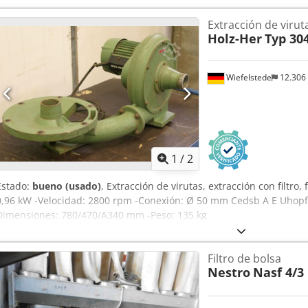
Extracción de virut
Holz-Her
Typ 30
Wiefelstede
12.306
1
/
2
Estado:
bueno (usado)
, Extracción de virutas, extracción con filtro,
0,96 kW -Velocidad: 2800 rpm -Conexión: Ø 50 mm Cedsb A E Uhopfx
Dimensiones: 780/470/A340 mm -Peso: 135 kg
Filtro de bolsa
Nestro
Nasf 4/3