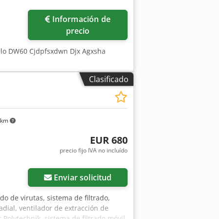
Información de
precio
elo DW60 Cjdpfsxdwn Djx Agxsha
Clasificado
 km
EUR 680
precio fijo IVA no incluído
Enviar solicitud
ado de virutas, sistema de filtrado,
adial, ventilador de extracción de
r Polytechnik, sistema de filtrado móvil