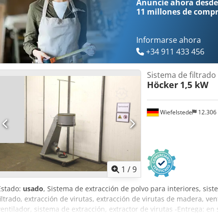
Anuncie ahora desde
11 millones de comp
Informarse ahora
+34 911 433 456
Sistema de filtrado
Höcker
1,5 kW
Wiefelstede
12.306
1
/
9
Estado:
usado
, Sistema de extracción de polvo para interiores, sist
filtrado, extracción de virutas, extracción de virutas de madera, vent
ventilador, sistema de extracción, extractor de virutas -Entrega: en