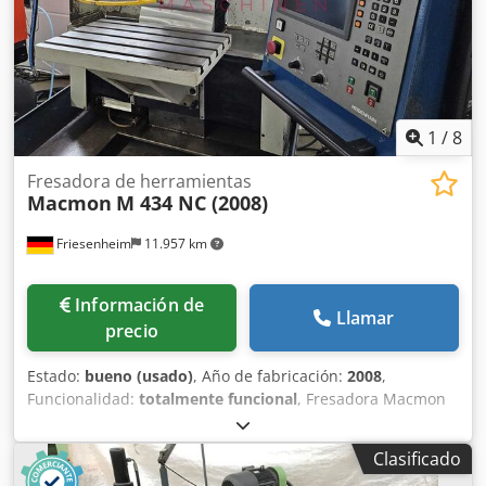
1
/
8
Fresadora de herramientas
Macmon
M 434 NC (2008)
Friesenheim
11.957 km
Información de
Llamar
precio
Estado:
bueno (usado)
, Año de fabricación:
2008
,
Funcionalidad:
totalmente funcional
, Fresadora Macmon
M 434 NC Fabricante: Macmon Tipo: 434 NC Mando:
Heidenhain TNC 128 Año de fabricación: 2008 Estado:
Clasificado
usada Eje X: 400 mm Eje Y: 250 mm Eje Z: 400 mm