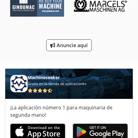
Fresadora Modelo
Fresadora Y Centro De Mecanizado Cnc
Herramientas De Fresado
Máquina Cnc De La Carpintería
Anuncie aquí
Máquina Fresadora Cnc De 4 Ejes
Máquinas De Torneado Cnc
Machineseeker
Gratis en la tienda de aplicaciones
¡La aplicación número 1 para maquinaria de
segunda mano!