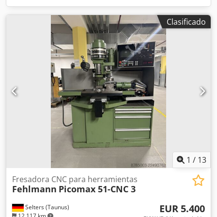
Clasificado
1
/
13
Fresadora CNC para herramientas
Fehlmann
Picomax 51-CNC 3
EUR 5.400
Selters (Taunus)
12.117 km