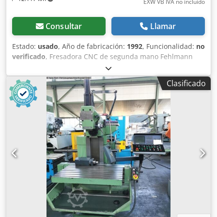
EXW VB IVA no incluído
Consultar
Llamar
Estado:
usado
, Año de fabricación:
1992
, Funcionalidad:
no
verificado
, Fresadora CNC de segunda mano Fehlmann
Picomax 51-CNC 3, fabricada en 1992. Última revisión
documentada: 31.03.2023. Datos técnicos: - Recorridos
Clasificado
X/Y/Z: 420 / 240 / 120 mm - Eje W: 450 mm - Mesa: 730 x
280 mm - Distancia entre la mesa y el husillo: 0–560 mm -
Carga máxima de la mesa: 75 kg - Potencia del husillo: 4
kW - Par: 45 Nm - Velocidad: 50–9.000 rpm - Cambiador de
herramientas: SF32 - Avance X/Y: 1–7.200 mm/min
Dodpfxezrnyms Aagock - Avance Z: 1–3.600 mm/min -
Capacidad de perforación en acero: hasta 20 mm - Macho
para roscas: hasta M20 - Fresado: hasta 20 mm - Peso:
aprox. 1.300 kg - Conexión: 3 x 380 V / 50 Hz, 10 kW -
Precisión de posicionamiento: 0,01 mm en 400 mm -
Precisión de repetición: 0,002 mm Amplio conjunto de
accesorios y documentación, según las fotos. Ubicación:
65618 Selters, Alemania.