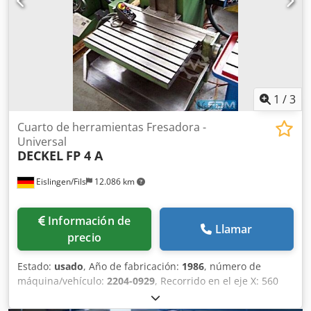
también posible mediante volantes
1
/
3
Cuarto de herramientas Fresadora -
Universal
DECKEL
FP 4 A
Eislingen/Fils
12.086 km
Información de
Llamar
precio
Estado:
usado
, Año de fabricación:
1986
, número de
máquina/vehículo:
2204-0929
, Recorrido en el eje X: 560
mm Recorrido en el eje Y: 500 mm Recorrido en el eje Z:
450 / 390 mm Recorrido del cono: 80 mm Avance: 2 - 3600