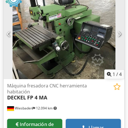
Superficie de sujeción 600 x 320 mm Accionamiento
principal: motor CA kW 3 Rango de velocidad: Vertical
continua 30 - 6300 Horizontal sin escalonamientos 0 - 4200
- Avance 0 - 10 m/min Portaherramientas ISO 40 Tensión
de servicio 400 / 50 Volt / Hz Dedoy Egccspfx Aagsck
Tensión de control 24V Peso 1200 kg Volumen de
suministro - Documentación - Pies de la máquina - Sistema
de refrigeración - Protección del husillo - Luz de la
máquina - Volante HR410 - Husillo horizontal Contraapoyo
1
/
4
Máquina fresadora CNC herramienta
habitación
DECKEL
FP 4 MA
Wiesbaden
12.094 km
Información de
Llamar