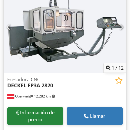
Accesorios/equipamiento: Dispositivo de refrigeración;
contracojinete, cabezal divisor (integrado), varios soportes,
varios husillos horizontales Estado: bueno, el eje Z sólo
funciona con ajuste manual Peso: 0,8 toneladas
Dimensiones: 2.300 x 1.700 x 2.400 mm
1
/
12
Fresadora CNC
DECKEL
FP3A 2820
Oberweis
12.282 km
Información de
Llamar
precio