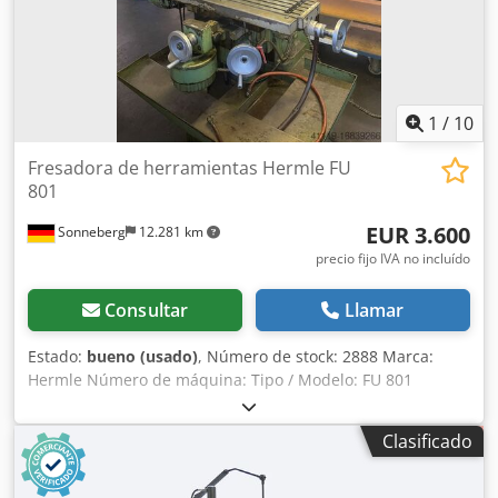
1
/
10
Fresadora de herramientas Hermle FU
801
EUR 3.600
Sonneberg
12.281 km
precio fijo IVA no incluído
Consultar
Llamar
Estado:
bueno (usado)
, Número de stock: 2888 Marca:
Hermle Número de máquina: Tipo / Modelo: FU 801
Trayectorias x-y-z: 400 - 150 - 350 mm Dedpfx Aaeub
Rxcegjck Recorrido manual: 430 - 160 - 370 mm Mesa: 800
Clasificado
x 220 mm Velocidad: de 50 a 3.150 rpm Soporte del husillo:
SK 40 Velocidades de avance: de 4 a 1.100 mm/min Avance
rápido: de 8 a 3.300 mm/min Conexión: