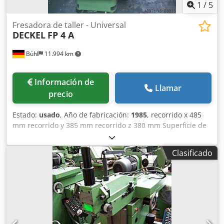
1
/
5
Fresadora de taller - Universal
DECKEL
FP 4 A
Bühl
11.994 km
Información de
Llamar
precio
Estado:
usado
, Año de fabricación:
1985
, recorrido x 485
mm recorrido y 385 mm recorrido z 380 mm Superficie de
sujeción de la mesa 800 x 460 mm Soporte de husillo SK 40
Unidad de control CONTOUR 1 Revoluciones del husillo 50
Clasificado
- 2500 rpm Velocidades de avance 10 - 1000 mm/min
Avance rápido 2 m/min Carga de la mesa 600 kg Carrera
de la caña 80 mm Potencia total necesaria 7,5 kW Peso de
la máquina aprox. 2,0 toneladas Dimensiones L x A x A 2,4
x 1,7 x 1,98 m Cabezal vertical con portaherramientas
hidráulico y caña extensible mesa fija, unidad de
refrigeración Dcedpetqqllsfx Aagek - Movimiento X/Y/Z