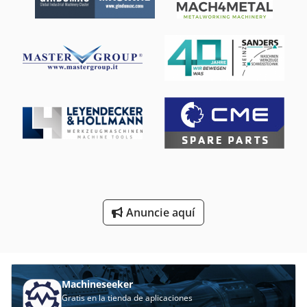
Husillo Del Moldeador Alimentación
Prensa De Husillo
Prensa De Husillo De Mano
Prensa De Husillo Manual
Prensa De Husillo Movimiento
Rectificadora De Husillo
Torno De Husillo Doble
Anuncie aquí
Torno De Husillo Hueco
Unidad De Husillo
Machineseeker
Gratis en la tienda de aplicaciones