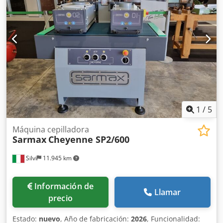
Cepillos de repuesto: metal, Tynex, 2 unidades, cerdas de
caballo. Siempre en funcionamiento. Se puede probar.
Disponible de inmediato.
1
/
5
Máquina cepilladora
Sarmax
Cheyenne SP2/600
Silvi
11.945 km
Información de
Llamar
precio
Estado:
nuevo
, Año de fabricación:
2026
, Funcionalidad: