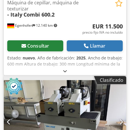
Máquina de cepillar, máquina de
texturizar
- Italy
Combi 600.2
EUR 11.500
Egenhofen
12.140 km
precio fijo IVA no incluído
Consultar
Llamar
Estado:
nuevo
, Año de fabricación:
2025
, Ancho de trabajo:
600 mm Altura de trabajo: 300 mm Longitud mínima de la
pieza: 250 mm Unidades: 2 unidades de cepillo, ajustables
eléctricamente de forma central y con ajuste fino del
Clasificado
desplazamiento 1er cepillo: Cepillo metálico, diámetro 210
mm 2º cepillo: Cepillo Tynex, grano 80, diámetro 210 mm
Ajuste de altura: eléctrico Indicador de altura: contador
mecánico Codpsxwnilofx Abworf Velocidad de avance: 4 -
12 m/min Potencia del motor de los cepillos: 2 x 4 kW
Potencia del motor de avance: 0,37 kW Longitud de la
máquina: Ancho de la máquina: Peso: