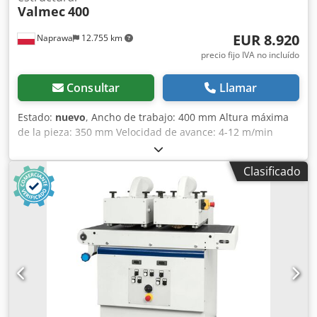
Valmec
400
EUR 8.920
Naprawa
12.755 km
precio fijo IVA no incluído
Consultar
Llamar
Estado:
nuevo
, Ancho de trabajo: 400 mm Altura máxima
de la pieza: 350 mm Velocidad de avance: 4-12 m/min
Potencia de los motores: 2 x 3,6 kW Crsdsd Tqpyepfx Abwef
Alimentación: 400 V Ajuste manual de la altura de la
Clasificado
unidad de trabajo Ajuste independiente de la primera y
segunda unidad de trabajo Interruptor de seguridad
Incluye 2 cepillos Dimensiones de la máquina: Longitud:
1700 mm Ancho: 1200 mm Altura: 1650 mm También
ofrecemos una máquina cepilladora con un ancho de 600
mm.