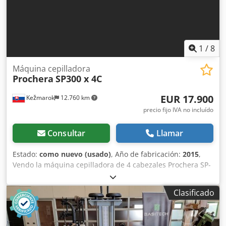
1
/
8
Máquina cepilladora
Prochera
SP300 x 4C
EUR 17.900
Kežmarok
12.760 km
precio fijo IVA no incluído
Consultar
Llamar
Estado:
como nuevo (usado)
, Año de fabricación:
2015
,
Vendo la máquina cepilladora de 4 cabezales Prochera SP-
300 x 4C. 4 cepillos, 0-1500 rpm, dirección
derecha/izquierda. 1 cepillo pulidor. Avance de 0-23
Clasificado
m/min. Anchura de trabajo máxima: 300 mm. Altura de
trabajo máxima: 100 mm. Año de fabricación: 2015. Peso:
1500 kg. Codozn Ax Nepfx Abwsrf Potencia total: 17,2 kW. +