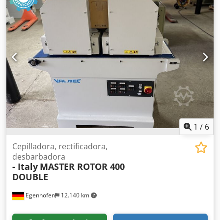
mm 2º cepillo: Cepillo Tynex, grano 80, diámetro 210 mm
Ajuste de altura: eléctrico Indicador de altura: contador
mecánico Codpfxsxwnifj Abwsrf Velocidad de avance: 4 -
12 m/min Potencia motor cepillos: 2 x 3 kW Potencia motor
avance: 0,37 kW Longitud de la máquina: Ancho de la
máquina: Peso:
1
/
6
Cepilladora, rectificadora,
desbarbadora
- Italy
MASTER ROTOR 400
DOUBLE
Egenhofen
12.140 km