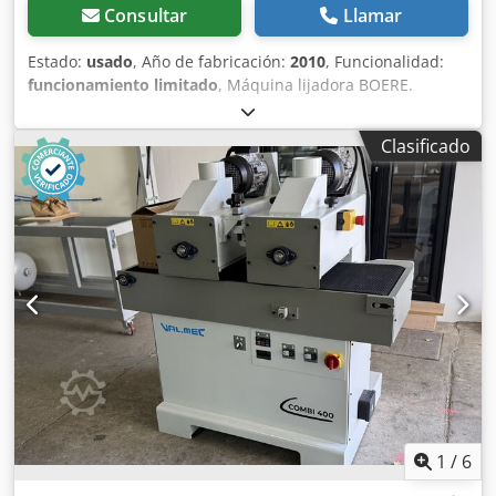
Consultar
Llamar
Estado:
usado
, Año de fabricación:
2010
, Funcionalidad:
funcionamiento limitado
, Máquina lijadora BOERE.
Crsdpjzlr N Ejfx Abwsf Estado: requiere revisión. Es
necesario revisar la cadena, así como el mecanismo de
Clasificado
ajuste de altura.
1
/
6