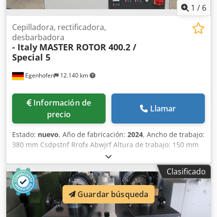
1
/
6
Cepilladora, rectificadora,
desbarbadora
- Italy
MASTER ROTOR 400.2 /
Special 5
Egenhofen
12.140 km
Información de
Llamar
precio
Estado:
nuevo
, Año de fabricación:
2024
, Ancho de trabajo:
380 mm Csdpstnf Rrofx Abwjrf Altura de trabajo: 150 mm
1. Unidad, grupo rotor: Grupo de 5 cepillos rotativos
oscilantes, Ø 115 mm, cada uno con un motor de 3 kW 2.
Clasificado
Unidad, cepillo: Scotch Brite Hard / diámetro 210 mm,
accionamiento variable Ajuste de altura: volante manual
Guardar búsqueda
Indicador de altura: contador mecánico Velocidad de
avance: 4 - 12 m/min Potencia del motor de avance: 0,37
kW Alfombra de vacío: sí Longitud de la máquina: 1400 mm