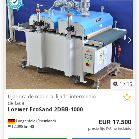
1
/
15
Lijadora de madera, lijado intermedio
de laca
Loewer
EcoSand 2DBB-1000
EUR 17.500
Langenfeld (Rheinland)
12.098 km
precio fijo IVA no incluído