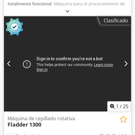
totalmente funcional
, Máquina para el procesamiento de
piezas de madera como listones, tablas, perfiles, vigas y
tablones para suelos, con un ancho máximo de 60 cm y
Clasificado
una altura de 30 cm. Equipada con un grupo motor-eje
integrado de 45 mm de diámetro para garantizar la
máxima rigidez, y cepillos equilibrados dinámicamente a
alta velocidad para trabajar sin vibraciones. La máquina
consta de dos grupos de cepillado independientes; el
primer grupo (cepillo de acero) se utiliza para el desbaste,
mientras que el segundo (cepillo de carburo de silicio) se
utiliza para el acabado. Es posible variar el grado de
procesamiento ajustando la profundidad de trabajo.
Csdpfx Abjh Auu Aswerf
1
/
25
Máquina de cepillado rotativa
Fladder
1300