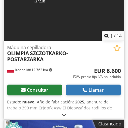
1
/
14
Máquina cepilladora
OLIMPIA
SZCZOTKARKO-
POSTARZARKA
EUR 8.600
Izdebnik
12.762 km
EXW precio fijo IVA no incluído
Consultar
Llamar
Estado:
nuevo
, Año de fabricación:
2025
, anchura de
trabajo 390 mm Crjdpfx Asw Ei Diebwsf dos rodillos de
cepillo dos motores de 3 kW cada uno regulación continua
de la velocidad de avance ajuste de los rodillos
Clasificado
arriba/abajo alimentación 380V