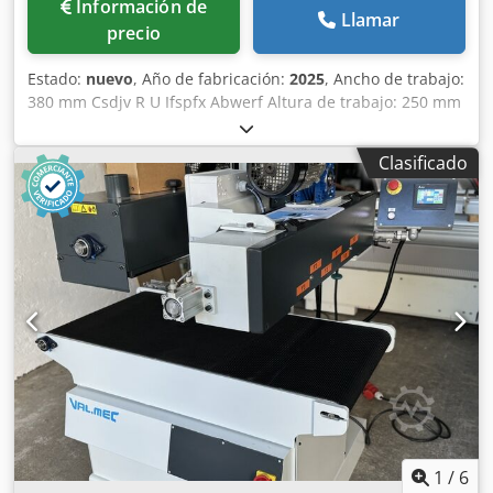
Información de
Llamar
precio
Estado:
nuevo
, Año de fabricación:
2025
, Ancho de trabajo:
380 mm Csdjv R U Ifspfx Abwerf Altura de trabajo: 250 mm
1. Unidad, grupo rotor: grupo de 2 cepillos rotores
oscilantes, Ø 200 por cepillo, un motor de 1,5 kW,
Clasificado
accionamiento Vario 2. Unidad, grupo rotor: grupo de 2
cepillos de rotor oscilantes, Ø 200 por cepillo, un motor de
1,5 kW, accionamiento Vario ambas unidades con
oscilación: sí Ajuste de altura: volante Visualización de
altitud: contador mecánico Velocidad de avance: 1 - 6
m/min Alimentación de potencia del motor: 0,37 kW
Aspirar alfombras: sí Longitud de la máquina: 1400 mm
Ancho de la máquina: 900 mm Peso: 500 kg
1
/
6