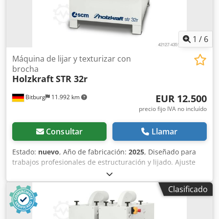
1
/
6
Máquina de lijar y texturizar con
brocha
Holzkraft
STR 32r
EUR 12.500
Bitburg
11.992 km
precio fijo IVA no incluído
Consultar
Llamar
Estado:
nuevo
, Año de fabricación:
2025
, Diseñado para
trabajos profesionales de estructuración y lijado. Ajuste
motorizado de la altura de los grupos de trabajo con
pantalla digital. Los grupos pueden conectarse
Clasificado
individualmente. Cinta transportadora de goma de alta
resistencia. Avanse continuo. Altura de entrada constante.
Modelos "str l" con velocidad de rotación del cepillo