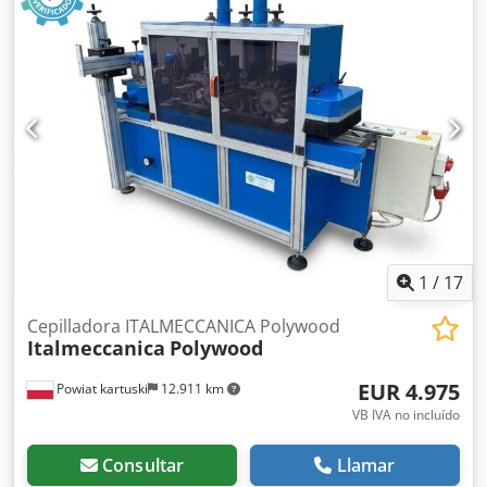
goma blanda 1 almohadilla electrónica segmentada 1
almohadilla electrónica segmentada Unidad de limpieza
con cepillo y soplado de aire en la salida Zapatas de
presión para elementos cortos Csdpfxewrm Sdo Abwerf
Soplado de aire en todas las unidades Mesa de vacío con
ventilador integrado Diseñada para la línea con altura de
trabajo fija y unidades móviles 4 motores con una potencia
total de 96 kW ¡Muy buen estado! Disponible de inmediato
1
/
17
Cepilladora ITALMECCANICA Polywood
Italmeccanica
Polywood
EUR 4.975
Powiat kartuski
12.911 km
VB IVA no incluído
Consultar
Llamar