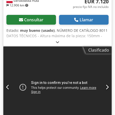
EUR 7.120
Sierakowska Huta
12.906 km
precio fijo IVA no incluído
Consultar
Llamar
Estado:
muy bueno (usado)
, NÚMERO DE CATÁLOGO 8011
DATOS TÉCNICOS - Altura máxima de la pieza: 150mm -
Anchura máxima de la pieza: 1300mm - Unidad superior
con 6 cepillos - Unidad regulable arriba/abajo - Sistema de
Clasificado
unidades de lijado en forma de estrella, rotatorio - Ajuste
continuo de la velocidad de rotación de los cepillos - Ajuste
continuo de la velocidad de avance de la cinta a través de
convertidor de frecuencia - Ajuste continuo de las
revoluciones de la unidad con cepillos - Avance de cinta:
0,75kW - Motor de los cepillos: 6×1,5kW - Motor de rotación
de la unidad: 0,75kW - Mesa de vacío - Bomba de vacío:
7,5kW - Diámetro de la boca de extracción: 3x120mm -
Dimensiones de la bomba: 1200x1000x1650 - Dimensiones
totales (largo/ancho/alto): 2000x2500x2100mm - Peso
aprox. 3000kg Cjdpfxezkhdcj Abwerf VENTAJAS – Ancho de
1300mm – Bomba de vacío – Unidad rotativa – Fabricación