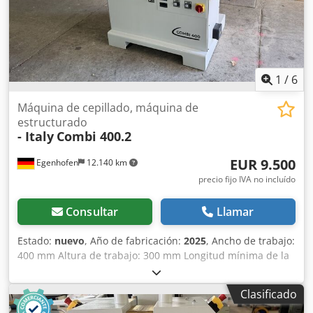
1
/
6
Máquina de cepillado, máquina de
estructurado
- Italy
Combi 400.2
EUR 9.500
Egenhofen
12.140 km
precio fijo IVA no incluído
Consultar
Llamar
Estado:
nuevo
, Año de fabricación:
2025
, Ancho de trabajo:
400 mm Altura de trabajo: 300 mm Longitud mínima de la
pieza: 250 mm Unidades: 2 unidades de cepillo, ajustables
centralmente de forma eléctrica y con ajuste fino para el
Clasificado
desplazamiento 1º cepillo: Cepillo metálico, diámetro 210