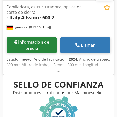
Cepilladora, estructuradora, óptica de
corte de sierra
- Italy
Advance 600.2
Egenhofen
12.140 km
Información de
Llamar
precio
Estado:
nuevo
, Año de fabricación:
2024
, Ancho de trabajo:
600 mm Altura de trabajo: 5 mm a 300 mm Longitud
mínima de la pieza: 250 mm Unidades: 2 1. Unidad de
corte con sierra Random System: Acabado efecto corte de
sierra 2. Cepillo: Tynex, diámetro 210 mm Ajuste de altura:
SELLO DE CONFIANZA
eléctrico Indicador de altura: digital Velocidad de avance: 4
- 14 m/min Crjdpfx Absupy Spowjf Potencia del motor de la
Distribuidores certificados por Machineseeker
unidad de sierra: 1,1 kW Potencia del motor del cepillo: 4
kW Potencia del motor de avance: 0,37 kW Longitud de la
máquina: 1400 mm Ancho de la máquina: 1500 mm Altura
de la máquina: 1600 mm Peso: 700 kg