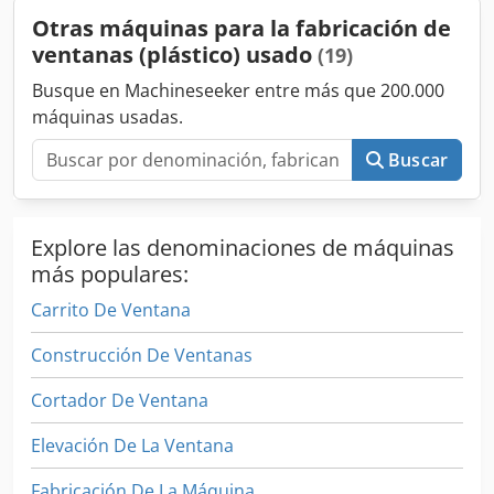
la extracción del producto cortado del molde • Diseño fácil
Otras máquinas para la fabricación de
de usar Dcsdpfxsrblalj Ad Nek • Fácil calibración
ventanas (plástico) usado
(19)
Busque en Machineseeker entre más que 200.000
máquinas usadas.
Buscar
Explore las denominaciones de máquinas
más populares:
Carrito De Ventana
Construcción De Ventanas
Cortador De Ventana
Elevación De La Ventana
Fabricación De La Máquina