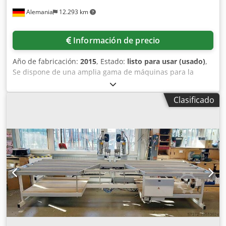
Alemania
12.293 km
Información de precio
Año de fabricación:
2015
, Estado:
listo para usar (usado)
,
Se dispone de una amplia gama de máquinas para la
fabricación de ventanas, tanto semiautomáticas como
automáticas. 1) Selecta BSS, año de fabricación: 1994,
Clasificado
dimensiones de la máquina (X/Y/Z): aprox.
800mm/500mm/1200mm, peso: aprox. 50kg. 2) Prensa
neumática Urban, año de fabricación: 2011, presión de
trabajo: 0,8MPa, consumo de aire: 4l/ciclo, carrera: 20mm,
dimensiones de la máquina (X/Y/Z): aprox.
850mm/850mm/1200mm, peso: aprox. 130kg. 3) Fresadora
de ranuras neumática Hoffmann PU2-VH, año de
fabricación: 2002, dimensiones de la máquina (X/Y/Z):
aprox. 800mm/1200mm/1400mm, peso: aprox. 200kg. 5)
Selecta FC 106, año de fabricación: 1994, dimensiones de
la máquina (X/Y/Z): aprox. 1000mm/800mm/1550mm, peso:
aprox. 50kg. 6) Troqueladora para madera y aluminio