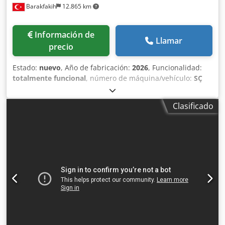
Barakfakih
12.865 km
Información de
Llamar
precio
Estado:
nuevo
, Año de fabricación:
2026
, Funcionalidad:
totalmente funcional
, número de máquina/vehículo:
SÇ
6000 CNC KÖŞE TEMİZLEME MAKİNASI
, - Cumple las
normas CE - Se trata de una máquina CNC semiautomática
Clasificado
diseñada para limpiar las rebabas formadas tras la
soldadura de ventanas, hojas, marcos de puertas y otros
perfiles de PVC soldados en ángulos de 90º. - El proceso de
limpieza de la superficie inferior, superior y exterior del
perfil es independiente7 - Panel con pantalla táctil - Fácil
proceso de memorización - Cómodas velocidades de
procesamiento ajustables por el usuario - Facilidad de
escritura del programa del perfil a limpiar gracias al
programa especial de la máquina - Sistema de control NC
con unidad PLC - Ejes y-z del usuario en un reloj de
pulsera con joystick - Fácil creación y ajuste fino del