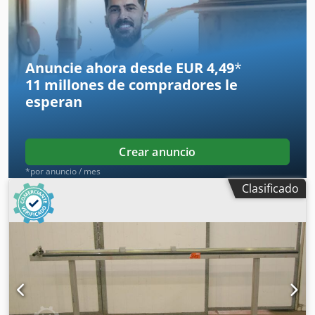
680/340/A470 mm Dcjdpfx Asf Sgwnod Nek -Peso: 55 kg
Anuncie ahora desde EUR 4,49
*
11 millones de compradores
le
esperan
Crear anuncio
*por anuncio / mes
Clasificado