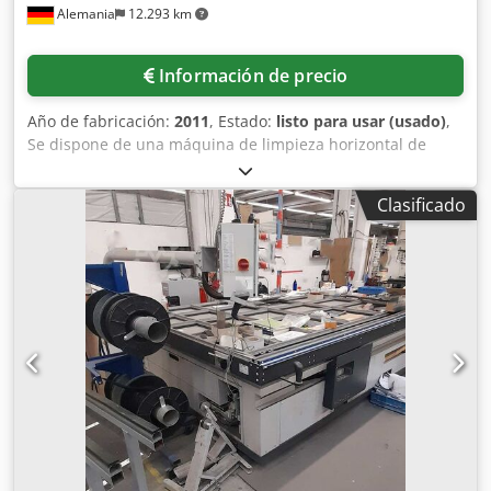
Alemania
12.293 km
Información de precio
Año de fabricación:
2011
, Estado:
listo para usar (usado)
,
Se dispone de una máquina de limpieza horizontal de
doble cabezal Stürtz para el procesamiento simultáneo de
dos esquinas interiores y exteriores de 90° en ventanas de
Clasificado
PVC soldadas. Estaciones de herramientas arriba/abajo:
8/8. Dimensiones mínimas del producto X/Y sin
procesamiento de travesaños: 320mm/370mm.
Dimensiones mínimas del producto X/Y con procesamiento
de travesaños: 640mm/370mm. Dimensión mínima interna
del marco X/Y: 180mm/180mm. Dimensiones máximas del
marco X/Y: 4000mm/3000mm. Profundidad de
construcción: 30mm-135mm. Rango de ancho visible del
perfil: 25mm-120mm. Equipamiento: 4 unidades de
taladrado para ranura de junta, 4 medidores de esquina
interior, 4 cuchillas para ranura de sombra, 2 unidades
para contorno exterior. Incluye accesorios y herramientas
diversos. Documentación disponible. Posibilidad de