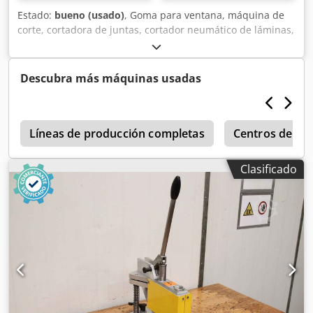
Estado:
bueno (usado)
, Goma para ventana, máquina de
corte, cortadora de juntas, cortador neumático de láminas,
dispositivo de corte, equipo de corte neumático, prensa
neumática - Fabricante: Benzing, dispositivo de corte
neumático - Carrera: ajustable, máx. 70 mm Dcedpfx
Descubra más máquinas usadas
Astpyqqjd Nek - Componentes individuales: ver fotos -
Dimensiones: 150/130/Al450 mm - Peso: 9,3 kg
n
Líneas de producción completas
Centros de cor
Clasificado