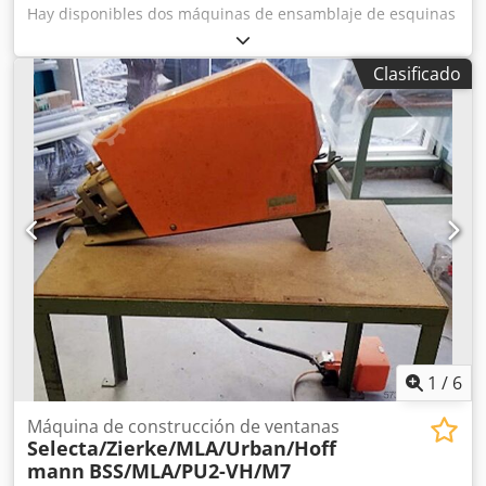
Hay disponibles dos máquinas de ensamblaje de esquinas
Schüco para la fabricación de ventanas. 1) Schüco CC 120
A, año de fabricación: 2008, altura máxima de perfil: 120
Clasificado
mm, altura máxima de punzonado: 105 mm, dimensión
interior mínima del marco X/Y: 400 mm/400 mm,
dimensiones de la máquina X/Y/Z: aprox. 1450 mm/1500
mm/1000 mm, peso: aprox. 700 kg. 2) Máquina de
ensamblaje de esquinas Schüco, año de fabricación: 1997,
presión nominal: 0,7 MPa, consumo de aire: 100 l/esquina,
peso: aprox. 650 kg. Es posible una inspección in situ.
Dsdpfx Ajwwlk Aed Neck
1
/
6
Máquina de construcción de ventanas
Selecta/Zierke/MLA/Urban/Hoff
mann
BSS/MLA/PU2-VH/M7