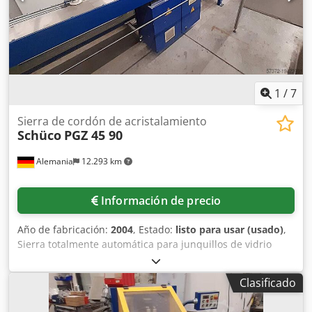
1
/
7
Sierra de cordón de acristalamiento
Schüco
PGZ 45 90
Alemania
12.293 km
Información de precio
Año de fabricación:
2004
, Estado:
listo para usar (usado)
,
Sierra totalmente automática para junquillos de vidrio
Schüco disponible. Diámetro de la hoja: 400 mm, ángulos
de corte: 45°/90°, tipo de motor: E63SP-2, revoluciones:
Clasificado
2800 rpm. Es posible una inspección in situ. Dcedpfx Aowu
Ez Nod Nek