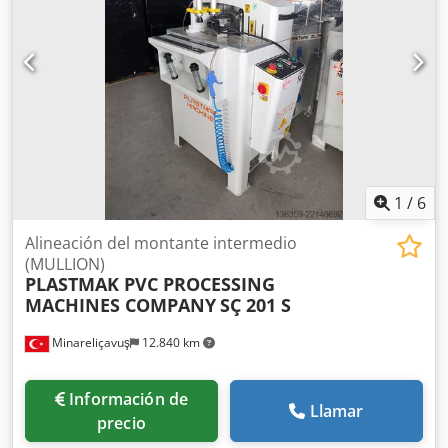
1
/
6
Alineación del montante intermedio
(MULLION)
PLASTMAK PVC PROCESSING
MACHINES COMPANY
SÇ 201 S
Minareliçavuş
12.840 km
Información de
Llamar
precio