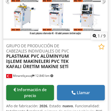
1
/
9
GRUPO DE PRODUCCIÓN DE
CABEZALES INDIVIDUALES DE PVC
PLASTMAK PVC ALÜMİNYUM
İŞLEME MAKİNELERİ
PVC TEK
KAFALI ÜRETİM MAKİNE SETİ
Minareliçavuş
12.840 km
Información de
Llamar
precio
Año de fabricación:
2026
, Estado:
nuevo
, Funcionalidad: