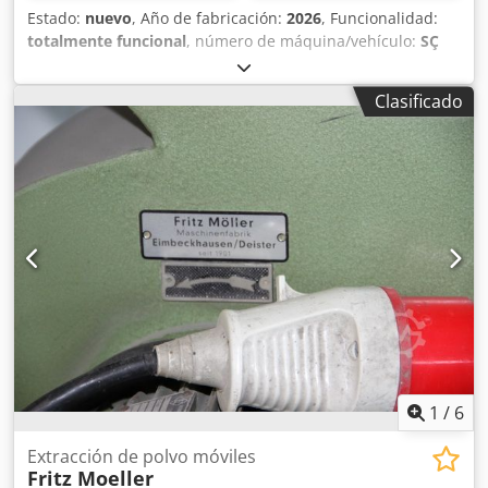
Estado:
nuevo
, Año de fabricación:
2026
, Funcionalidad:
totalmente funcional
, número de máquina/vehículo:
SÇ
201 S PVC ORTA KAYIT ALIŞTIRMA ( SERİ BIÇAK
DEĞİŞTİRMELİ)
, • Estructura mecánica robusta que
Clasificado
permite trabajar perfiles de PVC de alta calidad. • Ajuste
central de los perfiles de PVC en un rango de ángulos de
-45 / +45 grados. • Sistema de fácil sustitución del grupo
de cuchillas. • Fácil ajuste de ángulo mediante topes
mecánicos. • Sistema de topes ajustable para todo tipo y
marca de perfiles. • Ajuste de la velocidad de corte
mediante sistema hidroneumático. • Estante para guardar
las cuchillas (para 3 unidades). • Diámetro máximo de
procesamiento: 160 mm. • Cuchilla máxima: 200 mm. •
Mínimo: 90 mm. Dcjdpfx Adszd Nyfj Njk
1
/
6
Extracción de polvo móviles
Fritz Moeller