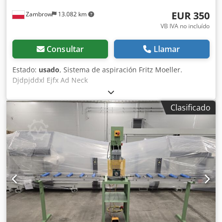
EUR 350
Zambrow
13.082 km
VB IVA no incluído
Consultar
Llamar
Estado:
usado
, Sistema de aspiración Fritz Moeller.
Djdpjddxl Ejfx Ad Neck
Clasificado