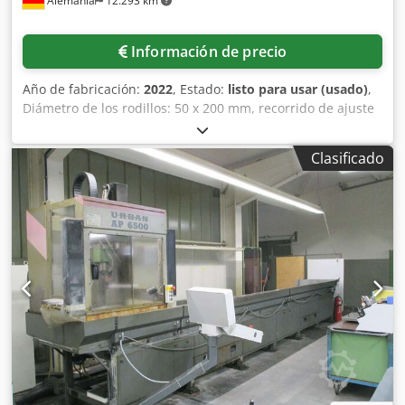
Alemania
12.293 km
Información de precio
Año de fabricación:
2022
, Estado:
listo para usar (usado)
,
Diámetro de los rodillos: 50 x 200 mm, recorrido de ajuste
electrohidráulico del soporte del cajón de la persiana: 180
mm, longitud: 2600 mm, anchura: 2800 mm, altura: 900-
Clasificado
3100 mm. Equipamiento: soporte del cajón de la persiana
con ajuste electrohidráulico, 6 memorias de dimensiones,
basculante neumáticamente en horizontal y vertical con 2
cilindros, hueco para el protector contra la intemperie,
ajuste del soporte del cajón de la persiana con función de
memoria, 6 memorias de dimensiones, con pantalla
digital, la profundidad de trabajo es ajustable y se fija
mediante motor, de 450 a 2600 mm, abatible
manualmente, soporte con perfil deslizante. Es posible
realizar una inspección en las instalaciones. Djdpfx Adszta
Dys Njck