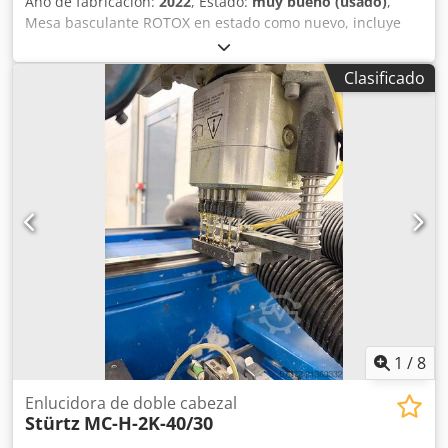
Año de fabricación:
2022
, Estado:
muy bueno (usado)
,
Mesa basculante ROTOX en estado como nuevo, incluye
raíles, mesa de transporte y armario de control Dsdpfx
Adsx Dy S Se Nsck
Clasificado
1
/
8
Enlucidora de doble cabezal
Stürtz
MC-H-2K-40/30