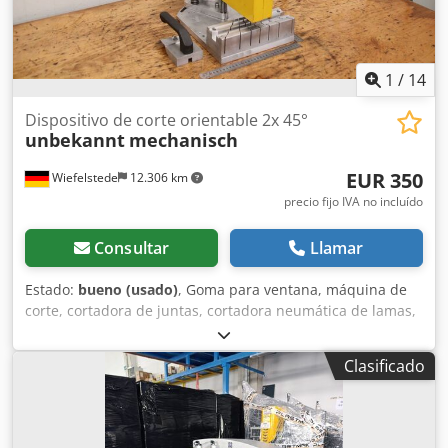
1
/
14
Dispositivo de corte orientable 2x 45°
unbekannt
mechanisch
EUR 350
Wiefelstede
12.306 km
precio fijo IVA no incluído
Consultar
Llamar
Estado:
bueno (usado)
, Goma para ventana, máquina de
corte, cortadora de juntas, cortadora neumática de lamas,
dispositivo de corte, dispositivo de corte neumático,
prensa neumática -Dispositivo de corte: Dispositivo
Clasificado
mecánico de corte, giratorio en 2x 45° -Carrera: máx. 70
mm Dcsdpfx Asw Sk Uhjd Nok -Componentes individuales:
ver fotos -Dimensiones: 350/250/Alto 680 mm -Peso: 18 kg