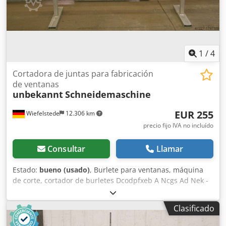
1
/
4
Cortadora de juntas para fabricación
de ventanas
unbekannt
Schneidemaschine
EUR 255
Wiefelstede
12.306 km
precio fijo IVA no incluído
Consultar
Llamar
Estado:
bueno (usado)
, Burlete para ventanas, máquina
de corte, cortador de burletes Dcodpfxeb A Ncgs Ad Nek -
Topes: 2 -Dimensiones: 2500/600/1000 mm (alto) -Peso: 15
kg
Clasificado