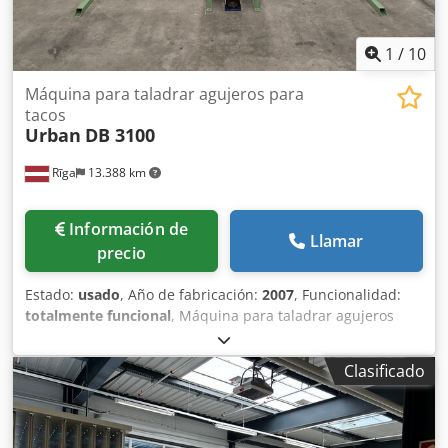
1
/
10
Máquina para taladrar agujeros para
tacos
Urban
DB 3100
Rīga
13.388 km
Información de
Llamar
precio
Estado:
usado
, Año de fabricación:
2007
, Funcionalidad:
totalmente funcional
, Máquina para taladrar agujeros
para tacos URBAN DB 3100, año 2007 Estado: muy bueno -
Sistema de sujeción de perfiles y avance de broca
Clasificado
accionado por pedal - El motor eléctrico de perforación se
apaga automáticamente al finalizar el proceso de
taladrado Dcjdowinq Nspfx Ad Nok - Velocidad de avance y
profundidad de perforación ajustables individualmente -