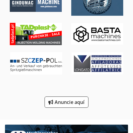
Máquinas De Producción De La Ventana
Máquinas Para
Perfil De La Ventana
Sistema De La Ventana
Transporte De Coche De Ventana
Ventana De Herramienta De
Ventanas De Madera
Ventanas De Seguridad
Anuncie aquí
Ángulo De La Ventana