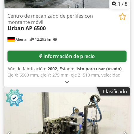
1
/
8
Centro de mecanizado de perfiles con
montante móvil
Urban
AP 6500
Alemania
12.293 km
Información de precio
Año de fabricación:
2002
, Estado:
listo para usar (usado)
,
Eje X: 6500 mm, eje Y: 275 mm, eje Z: 510 mm, velocidad
del husillo principal: 100-8000/min, ancho de las
mordazas: 120 mm, dimensiones de la placa de sujeción
Clasificado
de punto cero: 520x360 mm, potencia de conexión: 12 kVA,
potencia del motor principal: 4,5/7 kW, control: Heidenhain
TNC 410, espacio requerido: 32,5 m², longitud con armario
de control: 10 500 mm, anchura con control: 3100 mm,
altura: 2400 mm, peso: 4,5 t, horas de funcionamiento
desconocidas. Equipamiento: cambiador de herramientas
automático, informe de virutas para piezas largas de hasta