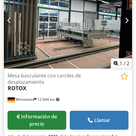
Mandril de sujeción rápida para brocas estándar de hasta
Ø 13 mm - Mesas de apoyo izquierda y derecha
1
/
2
Mesa basculante con carriles de
desplazamiento
ROTOX
Wimsheim
12.044 km
Información de
Llamar
precio