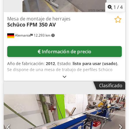
inspección in situ. Dcsdpfxjyn N Aps Ad Nok
1
/
4
Mesa de montaje de herrajes
Schüco
FPM 350 AV
Alemania
12.293 km
Información de precio
Año de fabricación:
2012
, Estado:
listo para usar (usado)
,
Se dispone de una mesa de trabajo de perfiles Schüco
para el montaje de herrajes de hojas. Capacidad de
montaje: aprox. 6-8 hojas/día, herrajes: Schüco AvanTec,
Clasificado
presión mínima: 0,7 MPa, caudal máximo de aire: 20 l/min,
peso de la máquina: aprox. 1200 kg. Es posible la
inspección in situ. Dsdpfswwlk Nox Ad Neck