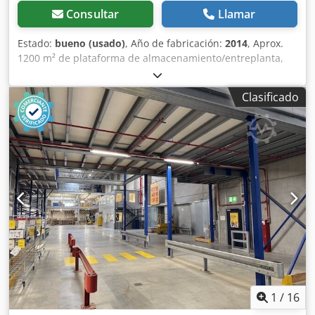
Consultar
Llamar
Estado:
bueno (usado)
, Año de fabricación:
2014
, Aprox.
1200 m² de plataforma de almacenamiento/entreplanta,
capacidad de carga de 500 kg/m², usada: Precio en el lugar
de almacenamiento: solo 69.500 € (neto), incluyendo el
Clasificado
desmontaje, el embalaje y la carga. Codpfszqz Ibex Amysrf
¡Solo aprox. 58 € (neto) por m²! Fabricante: Stow Tipo:
Plataforma de almacenamiento Año de fabricación: 2014
Altura inferior (borde inferior del soporte): aprox. 5,38 m
Altura superior: Plataforma: aprox. 5,76 m
Ancho/profundidad: aprox. 17,60 m + aprox. 0,80 m de
voladizo Aprox. 5 soportes en profundidad, parcialmente
32 perfiles en C, parcialmente aprox. 17 perfiles en C
Distancia entre soportes en la parte delantera: aprox. 3,70
m / 3,35 m / 5,45 m / 4,73 m Longitud: aprox. 69 m Aprox.
19 soportes en longitud Capacidad de carga: 500 kg/m²,
parcialmente 350 kg Revestimiento del suelo: aglomerado
de 38 mm, parte superior de color gris jaspeado, parte
inferior blanca Incluye la barandilla existente y los
1
/
16
protectores de los soportes. Estado: bueno, se recomienda