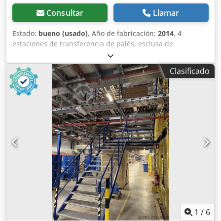
Consultar
Llamar
Estado:
bueno (usado)
, Año de fabricación:
2014
, 4
estaciones de transferencia de palés, esclusa de
seguridad/esclusa de carga – usadas: Codpozq Aalofx
Amyerf Precio por unidad, a partir de la ubicación: 750 €
Clasificado
(neto), desmontadas, embaladas y cargadas. Fabricante:
desconocido Modelo: desconocido Año de fabricación:
2014 Mínimo 2 estaciones amarillas Ancho interior:
aproximadamente 3,20 m, profundidad: aproximadamente
1,60 m, altura: aproximadamente 2,60 m Mínimo 2
estaciones galvanizadas Ancho interior: aproximadamente
3,18 m, profundidad: aproximadamente 1,60 m, altura:
aproximadamente 2,60 m Estado: bueno Disponibilidad: a
partir del cuarto trimestre de 2026 Ubicación: Hamburgo
1
/
6