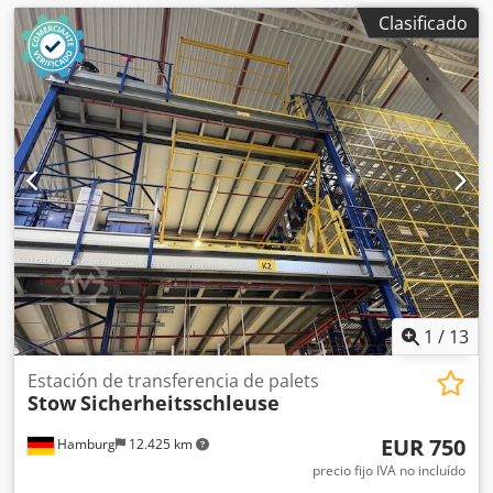
Clasificado
1
/
13
Estación de transferencia de palets
Stow
Sicherheitsschleuse
EUR 750
Hamburg
12.425 km
precio fijo IVA no incluído