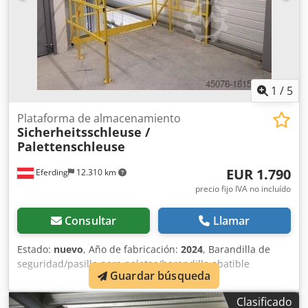
ideal para diversas áreas de la logística y la industria. La
báscula en forma de U para palets se emplea en el control
de mercancías entrantes y salientes, en procesos de
inventario y durante la preparación de pedidos. Ya sea
que administres una tienda online, un mayorista o un
centro de distribución, esta báscula para transpaleta
1
/
5
incrementará la eficiencia y mejorará la precisión de los
procesos logísticos.
Plataforma de almacenamiento
Sicherheitsschleuse /
Palettenschleuse
EUR 1.790
Eferding
12.310 km
precio fijo IVA no incluído
Consultar
Llamar
Estado:
nuevo
, Año de fabricación:
2024
, Barandilla de
seguridad/pasillo para paletas/barandilla abatible
Guardar búsqueda
Producto nuevo, véase las imágenes Ancho útil: 2100 mm
Ancho máximo utilizable: 1880 mm Ancho de carga
Clasificado
recomendado: 1600 mm Certificado por TÜV, pintura RAL