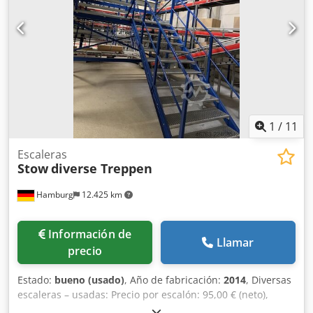
entre escalones, probablemente unos 18,5 cm (debe
verificarse). Ancho: debe verificarse. Con plataforma
intermedia. Escalones: rejillas metálicas galvanizadas.
Huellas y barandilla pintadas. Estado: bueno. Disponible a
partir de aproximadamente el cuarto trimestre de 2026.
Csdpfxszqz Smo Amyorf Ubicación: Hamburgo.
1
/
11
Escaleras
Stow
diverse Treppen
Hamburg
12.425 km
Información de
Llamar
precio
Estado:
bueno (usado)
, Año de fabricación:
2014
, Diversas
escaleras – usadas: Precio por escalón: 95,00 € (neto),
desmontadas, embaladas y cargadas en el lugar de