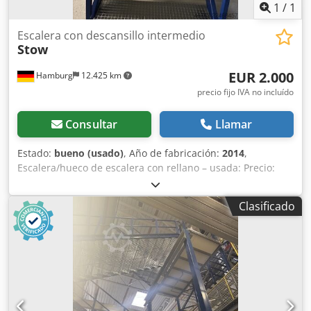
1
/
1
Escalera con descansillo intermedio
Stow
EUR 2.000
Hamburg
12.425 km
precio fijo IVA no incluído
Consultar
Llamar
Estado:
bueno (usado)
, Año de fabricación:
2014
,
Escalera/hueco de escalera con rellano – usada: Precio:
2.000 € (neto), desmontada, embalada y cargada en el
lugar de origen. Posición 4 Fabricante: Stow Tipo:
Clasificado
desconocido Año de fabricación: 2014 Desde la planta baja
hasta el rellano, aproximadamente 10 escalones. Se deben
determinar más datos. Ancho: aproximadamente 1,25 m
Con rellano Escalones: rejillas metálicas galvanizadas
Laterales y barandilla pintados Csdpfx Aezqz Nlsmysrf
Estado: bueno Disponible: a partir del cuarto trimestre de
2026 Ubicación: Hamburgo