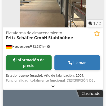
encarecidamente una visita para inspeccionarlo.
Disponibilidad: a partir de aproximadamente el cuarto
trimestre de 2026 Ubicación: Hamburgo Codpfx Ajzqz E
Temyerf
1
/
2
Plataforma de almacenamiento
Fritz Schäfer GmbH
Stahlbühne
Hengersberg
12.287 km
Información de
Llamar
precio
Estado:
bueno (usado)
, Año de fabricación:
2004
,
Funcionalidad:
totalmente funcional
, DESCRIPCIÓN DEL
OBJETO: Ubicación: K.Park Passau – Almacén,
Medienstraße 12. 94036 Passau Fabricante: Fritz Schäfer
Clasificado
GmbH, Fritz-Schäfer-Straße 20, 57290 Neunkirchen-
Salchendorf Vendedor: Karl Bau GmbH, Industriestr. 5a,
94491 Hengersberg Año de fabricación: 1992/2004 Tipo de