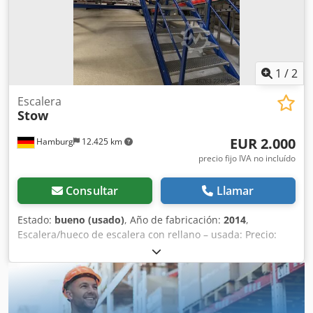
bueno Disponibilidad: a partir de aproximadamente el
cuarto trimestre de 2026 Ubicación: Hamburgo
1
/
2
Escalera
Stow
EUR 2.000
Hamburg
12.425 km
precio fijo IVA no incluído
Consultar
Llamar
Estado:
bueno (usado)
, Año de fabricación:
2014
,
Escalera/hueco de escalera con rellano – usada: Precio:
2.000 € (neto), desmontada, embalada y cargada en el
lugar de origen. Posición 4 Fabricante: Stow Tipo:
desconocido Año de fabricación: 2014 Desde la planta baja
hasta el rellano, aproximadamente 10 escalones. Se deben
determinar más datos. Ancho: aproximadamente 1,25 m