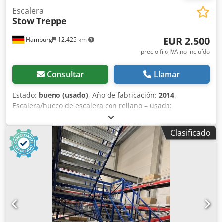
Escalera
Stow
Treppe
EUR 2.500
Hamburg
12.425 km
precio fijo IVA no incluído
Consultar
Llamar
Estado:
bueno (usado)
, Año de fabricación:
2014
,
Escalera/hueco de escalera con rellano – usada:
Crjdpfozqz T Djx Amysf Precio: 2.500 € (neto), desmontada,
embalada y cargada en el lugar de origen. Posición 1
Clasificado
Fabricante: Stow Tipo: desconocido Año de fabricación:
2014 Desde la planta baja hasta el rellano:
aproximadamente 14 escalones (siendo el escalón número
14 a la altura del rellano) Desde el rellano hasta el primer
piso: 11 escalones (siendo el escalón número 11 a la altura
del primer piso) Distancia entre escalones:
aproximadamente 18,5 cm Ancho: aproximadamente 1,25
m Con rellano intermedio Escalones: rejillas metálicas
galvanizadas Laterales y barandillas pintadas Estado: