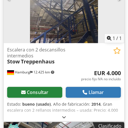
1
/
1
Escalera con 2 descansillos
intermedios
Stow
Treppenhaus
EUR 4.000
Hamburg
12.425 km
precio fijo IVA no incluído
Consultar
Llamar
Estado:
bueno (usado)
, Año de fabricación:
2014
, Gran
escalera con 2 rellanos intermedios – usada: Precio: 4.000
€ (neto), desmontada, embalada y cargada en el lugar de
origen. Posición 14 Fabricante: Stow Tipo: desconocido Año
Clasificado