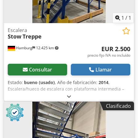
1
/
1
Escalera
Stow
Treppe
EUR 2.500
Hamburg
12.425 km
precio fijo IVA no incluído
Consultar
Llamar
Estado:
bueno (usado)
, Año de fabricación:
2014
,
Escalera/hueco de escalera con plataforma intermedia –
usada: Precio: 2.500 € (neto), desmontada, embalada y
cargada en el lugar de origen. Posición 12 Fabricante: Stow
Clasificado
Tipo: desconocido Año de fabricación: 2014 Desde la
planta baja hasta la plataforma, aproximadamente 10
escalones (siendo el primero a la altura de la plataforma).
De la plataforma al primer piso: 12 escalones (siendo el
duodécimo escalón a la altura del primer piso). Distancia