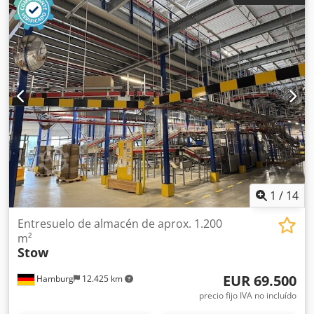
de fabricación: 2014 Cjdpfxjzqz I Uo Amysrf La distancia
entre peldaños se indicará posteriormente. El ancho de la
escalera se indicará posteriormente. Las dimensiones de
los rellanos se indicarán posteriormente. Desde la planta
baja hasta el rellano 1: el número de peldaños se indicará
posteriormente. Desde el rellano 1 hasta el rellano 2:
aproximadamente 14 peldaños. Desde el rellano 2 hasta el
primer piso: Con 2 rellanos intermedios. Peldaños: rejillas
metálicas galvanizadas. Laterales y barandillas pintadas.
Estado: bueno. Disponible: a partir de finales del cuarto
trimestre de 2026, aproximadamente. Ubicación:
Hamburgo.
1
/
14
Entresuelo de almacén de aprox. 1.200
m²
Stow
EUR 69.500
Hamburg
12.425 km
precio fijo IVA no incluído