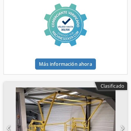
de pesaje. Este tipo de balanza elimina la necesidad de
rampas o plataformas adicionales, facilitando y
aumentando la eficiencia en la manipulación diaria de
mercancías. Parámetros técnicos clave: - Dimensiones de
la plataforma: 120 x 85 cm – adaptada para palets EURO
estándar, - Altura de la báscula: solo 10 cm – facilita la
entrada de la transpaleta, - Capacidad máxima: 2000 kg –
permite pesar tanto bultos individuales como palets
completos con carga, - Precisión de lectura: 0,5 kg –
garantiza resultados precisos incluso con grandes cargas, -
Más información ahora
Pantalla electrónica moderna con panel de control de uso
sencillo. ¿Por qué elegir una báscula para palets de 2000
kg? Esta báscula industrial destaca por su robusta
construcción de acero y alta resistencia a un uso intensivo.
Clasificado
Gracias a su plataforma baja en forma de U, es posible
colocar rápidamente el palet sin equipos auxiliares
adicionales. La báscula de plataforma para palets asegura
la repetibilidad de las mediciones y, a la vez, es fácil de
utilizar: la pantalla legible permite una rápida lectura de
los resultados, ahorrando tiempo al personal de almacén.
Aplicaciones de la báscula para palets: El dispositivo es