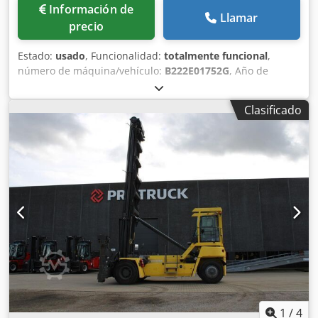
Información de
Llamar
precio
Estado:
usado
, Funcionalidad:
totalmente funcional
,
número de máquina/vehículo:
B222E01752G
, Año de
fabricación:
2019
, horas de funcionamiento:
14.972 h
,
capacidad de carga:
46.000 kg
, altura de elevación:
14.880
Clasificado
mm
, tipo de combustible:
diésel
, tipo de mástil:
telescópico
, altura de construcción:
4.760 mm
, potencia:
283 kW (384,77 CV)
, peso en vacío:
83.700 kg
, tipo de
accionamiento:
Diesel
, Apilador de contenedores de gran
capacidad Número de chasis: B222E01752G Tipo de mástil:
telescópico Transmisión: Dana TE32 Estado: listo para usar
y completamente operativo Estado técnico: bueno
Neumáticos delanteros, tipo: neumáticos Neumáticos
delanteros, tamaño: 18.00-33 Neumáticos delanteros,
estado: 60-80% Neumáticos traseros, tipo: neumáticos
Neumáticos traseros, tamaño: 18.00-33 Neumáticos
traseros, estado: 40-60% Descripción: se vende en las
condiciones en que se encuentra, según disponibilidad en
la fábrica, para ahorrar costes de transporte y
1
/
4