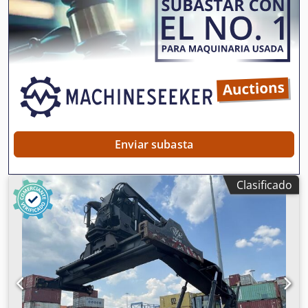
Diesel
, ancho de construcción:
4.150 mm
, Reachstacker
para contenedores completos Dcedpozr Sp Eefx Al Dsk
Transmisión: Clark automática de 4 velocidades Estado:
Listo para operar y completamente funcional Estado
técnico: bueno Tamaño de neumático delantero: 18.00-25
Tamaño de neumático trasero: 18.00-25 Piggy-back,
inclinación hidráulica en el spreader, cabina deslizante
hidráulica
Enviar subasta
Clasificado