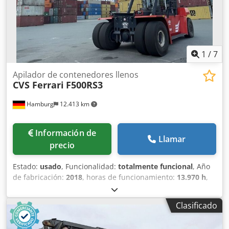
1
/
7
Apilador de contenedores llenos
CVS Ferrari
F500RS3
Hamburg
12.413 km
Información de
Llamar
precio
Estado:
usado
, Funcionalidad:
totalmente funcional
, Año
de fabricación:
2018
, horas de funcionamiento:
13.970 h
,
capacidad de carga:
46.000 kg
, altura de elevación:
16.100
mm
, tipo de combustible:
diésel
, potencia:
257 kW (349,42
Clasificado
CV)
, peso en vacío:
74.500 kg
, tipo de accionamiento:
Diesel
, ancho de construcción:
4.185 mm
, Apilador de