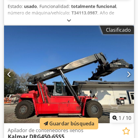
Estado:
usado
, Funcionalidad:
totalmente funcional
,
número de máquina/vehículo:
T34113.0987
, Año de
fabricación:
2006
, horas de funcionamiento:
21.599 h
,
capacidad de carga:
45.000 kg
, altura de elevación:
15.000
Clasificado
mm
, tipo de combustible:
diésel
, potencia:
247 kW (335,83
CV)
, peso en vacío:
82.750 kg
, tipo de accionamiento:
Diesel
, Reachstacker para contenedores completos
Número de chasis: T34113.0987 Transmisión: Dana
TE32418 Dsdpfx Alezkc Ags Deck Estado: Listo para trabajar
y completamente funcional Estado técnico: bueno Tipo de
neumáticos delanteros: Neumáticos de aire Tipo de
neumáticos traseros: Neumáticos de aire Descripción:
¡Motor NUEVO a las 18.500 horas de uso! NEW engine at
18,500 hours!
1
/
10
Guardar búsqueda
Apilador de contenedores llenos
Kalmar
DRG450-65S5