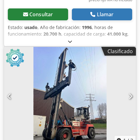
Consultar
Llamar
Estado:
usado
, Año de fabricación:
1996
, horas de
funcionamiento:
20.700 h
, capacidad de carga:
41.000 kg
,
altura de elevación:
15.000 mm
, tipo de combustible:
diésel
, altura de construcción:
4.800 mm
, tipo de
Clasificado
engranaje:
automático
, Equipamiento:
cabina, protector
de cabeza
, Disponibles 2 unidades. Ubicación entre
Múnich y Núremberg. Visita y recogida previa cita en la
zona de Múnich. Todas las inspecciones realizadas, buen
estado. Motor Mercedes nuevo, 222 kW, 302 CV, 302 horas
de funcionamiento, 1150 horas totales. Visita solo con cita
previa. F 198 Ferrari Ancho delantero: 4250 mm Trasero:
3360 mm Longitud del chasis: 8800 mm Altura total: 4570
mm Altura del chasis: 3350 mm A? Bock Peso total: 66800
kg - ¿9500 kg spreader? ¿8500 mástil? Dcsdpfozfykqox Al
Dek