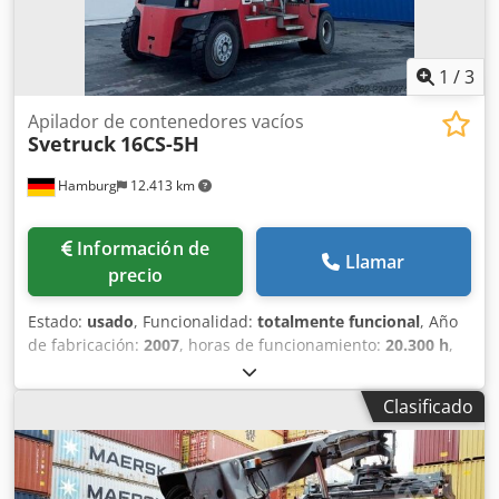
1
/
3
Apilador de contenedores vacíos
Svetruck
16CS-5H
Hamburg
12.413 km
Información de
Llamar
precio
Estado:
usado
, Funcionalidad:
totalmente funcional
, Año
de fabricación:
2007
, horas de funcionamiento:
20.300 h
,
capacidad de carga:
8.000 kg
, altura de elevación:
12.500
mm
, tipo de combustible:
diésel
, tipo de mástil:
dúplex
,
Clasificado
altura de construcción:
8.120 mm
, potencia:
145 kW
(197,14 CV)
, peso en vacío:
30.900 kg
, longitud total:
5.565
mm
, tipo de accionamiento:
Diesel
, ancho de construcción:
3.385 mm
, Carretilla apiladora de contenedores vacíos