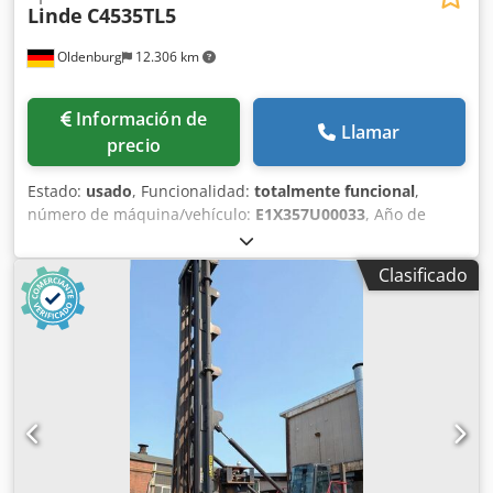
Linde
C4535TL5
Oldenburg
12.306 km
Información de
Llamar
precio
Estado:
usado
, Funcionalidad:
totalmente funcional
,
número de máquina/vehículo:
E1X357U00033
, Año de
fabricación:
2007
, horas de funcionamiento:
10.800 h
,
capacidad de carga:
45.000 kg
, altura de elevación:
16.000
Clasificado
mm
, tipo de combustible:
diésel
, tipo de mástil:
telescópico
, altura de construcción:
5.210 mm
, potencia:
246 kW (334,47 CV)
, peso en vacío:
79.780 kg
, tipo de
accionamiento:
Diesel
, Reachstacker para contenedores
completos Número de bastidor: E1X357U00033 Tipo de
mástil: Telescópico Transmisión: Dana TE 27 Estado
técnico: bueno Tipo de neumáticos delanteros: neumáticos
de aire Medida neumáticos delanteros: 18.00 x 33 Estado
neumáticos delanteros: 40 - 60% Tipo de neumáticos
traseros: neumáticos de aire Medida neumáticos traseros: