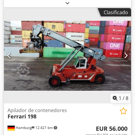
altura de elevación:
16.000 mm
, tipo de combustible:
diésel
, altura de construcción:
4.800 mm
, tipo de
Clasificado
engranaje:
automático
, Equipamiento:
cabina, protector
de cabeza
, 2 unidades disponibles; la ubicación está entre
Múnich y Núremberg. Inspección y recogida cerca de
Múnich. Todas las inspecciones realizadas, buen estado.
Motor Volvo de 174 kW. Visita solo con cita previa. F 365
Ferrari Ancho delantero: 4250 mm Trasero: 3360 mm
Longitud del chasis: 8600 mm Dcsdpfszfylhox Al Dok Altura
total: 4700 mm Altura del chasis: 3660 mm (estructura en
A) Peso: 65600 kg, 9500 kg esparcidor, 8500 kg mástil Peso
del chasis: 47600 kg Dimensiones/peso para el transporte
1
/
8
Apilador de contenedores
Ferrari
198
EUR 56.000
Hamburg
12.421 km
precio fijo IVA no incluído