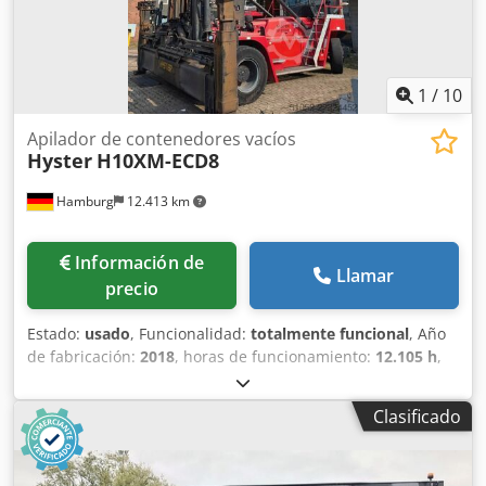
18.00 x 33 Estado neumáticos traseros: 40 - 60%
Descripción: buen estado de funcionamiento y operación
Dsdsy A Ufgopfx Al Djck Desplazador lateral, Cámara,
Engrase centralizado, cabina móvil Focos de trabajo
1
/
10
traseros, focos delanteros, calefacción, cabina completa,
Apilador de contenedores vacíos
Hyster
H10XM-ECD8
Hamburg
12.413 km
Información de
Llamar
precio
Estado:
usado
, Funcionalidad:
totalmente funcional
, Año
de fabricación:
2018
, horas de funcionamiento:
12.105 h
,
capacidad de carga:
10.000 kg
, altura de elevación:
18.850
mm
, tipo de combustible:
diésel
, tipo de mástil:
dúplex
,
Clasificado
altura de construcción:
10.795 mm
, potencia:
168 kW
(228,42 CV)
, peso en vacío:
42.990 kg
, tipo de
accionamiento:
Diesel
, Apilador de contenedores vacíos