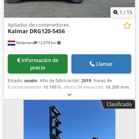
exteriores, LED, asiento,
1
/
15
Apilador de contenedores
Kalmar
DRG120-54S6
Nederland
12.079 km
Información de
Llamar
precio
Estado:
usado
, Año de fabricación:
2019
, horas de
funcionamiento:
15.105 h
, altura de elevación:
16.200 mm
,
fabricante de motores:
Volvo-Diesel
, Capacidad de
elevación: 12.000 kg Dcedpfxoznw Hne Al Djk Póngase en
Clasificado
contacto con el equipo de ventas para obtener más
información.