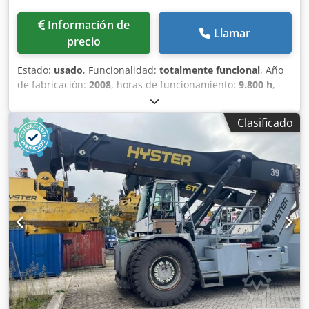
Información de
Llamar
precio
Estado:
usado
, Funcionalidad:
totalmente funcional
, Año
de fabricación:
2008
, horas de funcionamiento:
9.800 h
,
capacidad de carga:
45.000 kg
, altura de elevación:
15.100
mm
, tipo de combustible:
diésel
, potencia:
257 kW (349,42
Clasificado
CV)
, peso en vacío:
70.000 kg
, tipo de accionamiento:
Diesel
, Apilador de contenedores completos Centro de
gravedad de la carga: 1780 Transmisión: Dana TE32418
Dcsdpfxezr Sp So Al Dek Estado: Listo para usar y
completamente funcional Estado técnico: bueno
Neumáticos delanteros, tamaño: 18.00-25 Estado de los
neumáticos delanteros: 60-80% Neumáticos traseros,
tamaño: 18.00-25 Estado de los neumáticos traseros: 40-
60% EN: sistema de lubricación central, aire acondicionado
(control automático de clima) DE: lubricación central,
sistema de climatización electrónico