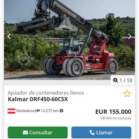
1
/
10
Apilador de contenedores llenos
Kalmar
DRF450-60C5X
EUR 155.000
Vöcklabruck
12.275 km
VB IVA no incluído
Consultar
Llamar