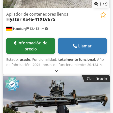
1
/
9
Apilador de contenedores llenos
Hyster
RS46-41XD/67S
Hamburg
12.413 km
Información de
Llamar
precio
Estado:
usado
, Funcionalidad:
totalmente funcional
, Año
de fabricación:
2021
, horas de funcionamiento:
20.134 h
,
capacidad de carga:
46.000 kg
, altura de elevación:
15.355
mm
, tipo de combustible:
diésel
, potencia:
240 kW (326,31
Clasificado
CV)
, longitud total:
9.250 mm
, tipo de accionamiento:
Diesel
, ancho de construcción:
4.204 mm
, Reachstacker
para contenedores completos Centro de carga: 1865
Dodpjzhp Haofx Al Djck Transmisión: Dana TE30 Estado:
Listo para el uso y completamente funcional Estado
técnico: Muy bueno Tamaño neumáticos delanteros: 18.00-
33 Estado neumáticos delanteros: 80 - 100% Tamaño