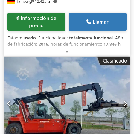
Hamburg
12.425 km
Información de
Llamar
precio
Estado:
usado
, Funcionalidad:
totalmente funcional
, Año
de fabricación:
2016
, horas de funcionamiento:
17.846 h
,
capacidad de carga:
45.000 kg
, altura de elevación:
15.100
mm
, tipo de combustible:
diésel
, tipo de mástil:
Clasificado
telescópico
, potencia:
210 kW (285,52 CV)
, peso en vacío:
70.260 kg
, tipo de accionamiento:
Diesel
, Carretilla retráctil
para contenedores llenos Tipo de mástil: Telescópico
Estado: Listo para su uso y totalmente funcional
Dcodpfxszlli Ee Al Djk Estado técnico: bueno Tipo de
neumáticos delanteros: Aire Tamaño de los neumáticos
delanteros: 18.00-25 Estado de los neumáticos delanteros:
0 - 20%. Neumáticos traseros Tipo: Aire Neumáticos
traseros Tamaño: 18.00-25 Neumáticos traseros Estado: 20
- 40% Descripción: Faros de trabajo delanteros,
calefacción, cabina completa, aire acondicionado,
certificado CE, neumáticos gemelos, retrovisores