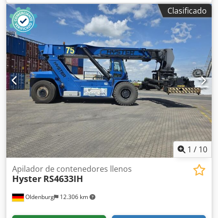
Djdpfxoznwx Rj Al Dsck Póngase en contacto con el equipo
Clasificado
de ventas para obtener más información.
1
/
10
Apilador de contenedores llenos
Hyster
RS4633IH
Oldenburg
12.306 km