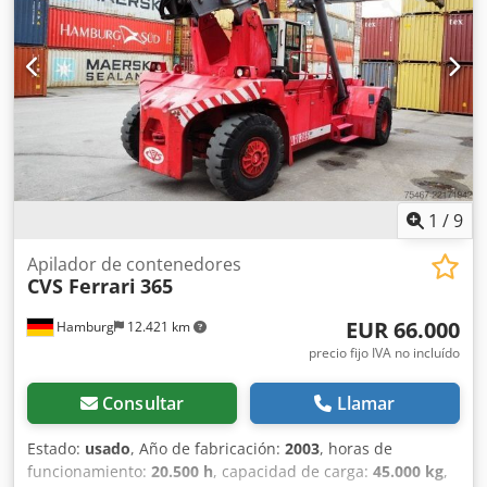
Centro de carga: 2540 Tipo de mástil: Dúplex Transmisión:
ZF WG190 Estado: Listo para uso y completamente
funcional Estado técnico: bueno Tipo de neumático
delantero: Neumático Tamaño de neumático delantero:
12.00-20 Estado de neumático delantero: 20 - 40% Tipo de
neumático trasero: Neumático Tamaño de neumático
trasero: 12.00-20 Dcedpfx Alozq Ibnj Djk Estado de
neumático trasero: 80 - 100% Esparcidor lateral de 20-40
pies
1
/
9
Apilador de contenedores
CVS Ferrari
365
EUR 66.000
Hamburg
12.421 km
precio fijo IVA no incluído
Consultar
Llamar
Estado:
usado
, Año de fabricación:
2003
, horas de
funcionamiento:
20.500 h
, capacidad de carga:
45.000 kg
,