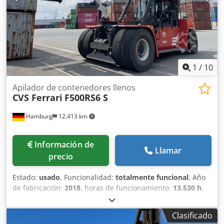
Altura de apilado 6+1 96
1
/
10
Apilador de contenedores llenos
CVS Ferrari
F500RS6 S
Hamburg
12.413 km
Información de
Llamar
precio
Estado:
usado
, Funcionalidad:
totalmente funcional
, Año
de fabricación:
2018
, horas de funcionamiento:
13.530 h
,
capacidad de carga:
46.000 kg
, altura de elevación:
16.200
mm
, tipo de combustible:
diésel
, altura de construcción:
Clasificado
4.900 mm
, potencia:
257 kW (349,42 CV)
, peso en vacío: