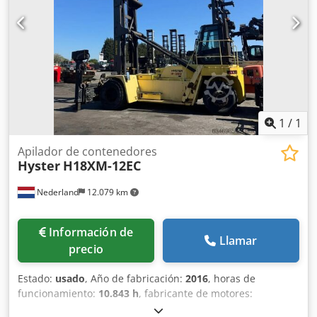
1
/
1
Apilador de contenedores
Hyster
H18XM-12EC
Nederland
12.079 km
Información de
Llamar
precio
Estado:
usado
, Año de fabricación:
2016
, horas de
funcionamiento:
10.843 h
, fabricante de motores:
Cummins-Diesel
, Capacidad del cubo: 7.000 kg.