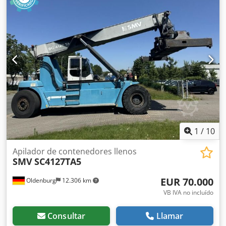
adicionales:
Dual tread, Centralized greasing system,
Automatic Greasing System for spreader and inner
boom
, Equipamiento:
iluminación
, Kalmar DCF90-45ES de
Uniktruck Tipo de rueda – Rueda motriz: Neumática Tipo
de rueda – Rueda directriz: Neumática Tamaño de rueda –
Rueda motriz: 14.00-24 Dcodpfxoyuhrvs Al Dok Tamaño de
rueda – Rueda directriz: 14.00-24
1
/
10
Apilador de contenedores llenos
SMV
SC4127TA5
EUR 70.000
Oldenburg
12.306 km
VB IVA no incluído
Consultar
Llamar