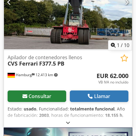
neumáticos traseros: 18.00-33 Estado neumáticos traseros:
80 - 100% Apoyos hidráulicos para aumentar la capacidad
en la tercera fila de 21t a 30t, sistema de engrase
centralizado
1
/
10
Apilador de contenedores llenos
CVS Ferrari
F377.5 PB
EUR 62.000
Hamburg
12.413 km
VB IVA no incluído
Consultar
Llamar
Estado:
usado
, Funcionalidad:
totalmente funcional
, Año
de fabricación:
2003
, horas de funcionamiento:
18.155 h
,
capacidad de carga:
45.000 kg
, altura de elevación:
14.565
mm
, tipo de combustible:
diésel
, potencia:
243 kW (330,39
CV)
, peso en vacío:
65.600 kg
, tipo de accionamiento: