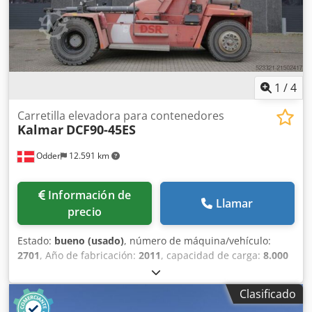
Dedpfx Aeyuicvol Djck
1
/
4
Carretilla elevadora para contenedores
Kalmar
DCF90-45ES
Odder
12.591 km
Información de
Llamar
precio
Estado:
bueno (usado)
, número de máquina/vehículo:
2701
, Año de fabricación:
2011
, capacidad de carga:
8.000
kg
, altura de elevación:
21.200 mm
, tipo de mástil:
dúplex
,
longitud total:
7.100 mm
, ancho total:
4.100 mm
, peso
Clasificado
operativo:
41.700 kg
, características de equipamiento