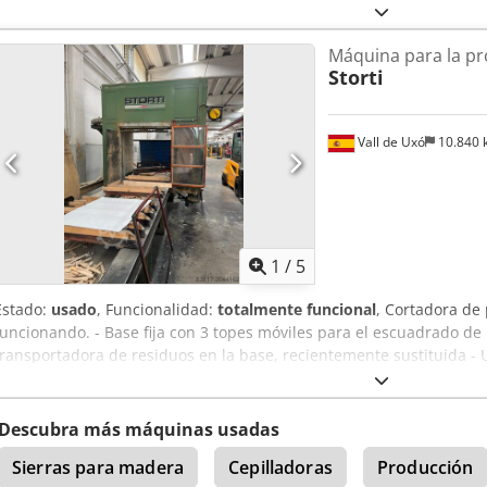
Máquina para la pr
Storti
Vall de Uxó
10.840
1
/
5
Estado:
usado
, Funcionalidad:
totalmente funcional
, Cortadora d
funcionando. - Base fija con 3 topes móviles para el escuadrado de 
transportadora de residuos en la base, recientemente sustituida - 
motorreductor e inversor
Descubra más máquinas usadas
Sierras para madera
Cepilladoras
Producción