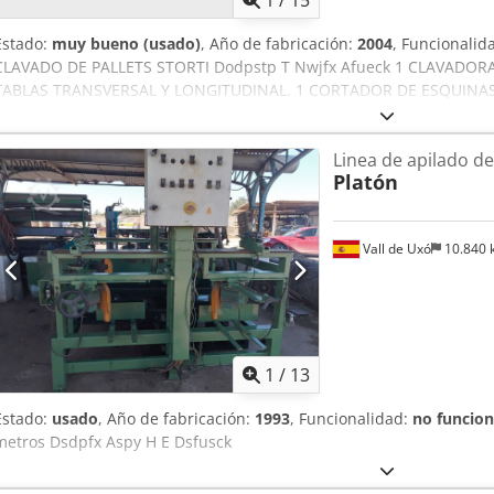
1
/
15
Estado:
muy bueno (usado)
, Año de fabricación:
2004
, Funcionalid
CLAVADO DE PALLETS STORTI Dodpstp T Nwjfx Afueck 1 CLAVADO
TABLAS TRANSVERSAL Y LONGITUDINAL. 1 CORTADOR DE ESQUINAS
VOLTEADDOR ALTERNATIVO DE PALLETS 1 APILADOR 1 TRANSFER D
Linea de apilado de
Platón
Vall de Uxó
10.840
1
/
13
Estado:
usado
, Año de fabricación:
1993
, Funcionalidad:
no funcion
metros Dsdpfx Aspy H E Dsfusck