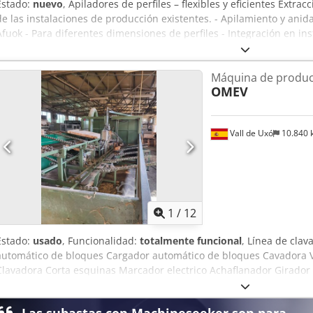
Estado:
nuevo
, Apiladores de perfiles – flexibles y eficientes Extra
de las instalaciones de producción existentes. - Apilamiento y anid
Afuok - Para diferentes dimensiones de perfiles - Integración en ins
trabajo manual - Apilamiento eficiente y que ocupa poco espacio Id
de las líneas de fabricación de perfiles existentes.
Máquina de produc
OMEV
Vall de Uxó
10.840
1
/
12
Estado:
usado
, Funcionalidad:
totalmente funcional
, Línea de cla
automático de bloques Cargador automático de bloques Cavadora V
Clavadora Corta esquinas Marcador electrico Achaflanador Girador 
Las subastas con Machineseeker son para