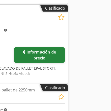
Clasificado
 km
Información de
precio
E CLAVADO DE PALLET EPAL STORTI.
f S Hspfx Afuock
Clasificado
e pallet de 2250mm
 km