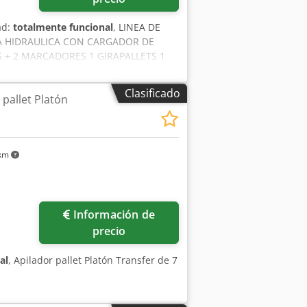
ad:
totalmente funcional
, LINEA DE
RA HIDRAULICA CON CARGADOR DE
 + 2 MARCADORES 1 GIRAPALLETS 1
E SALIDA
Clasificado
 pallet Platón
 km
Información de
precio
al
, Apilador pallet Platón Transfer de 7