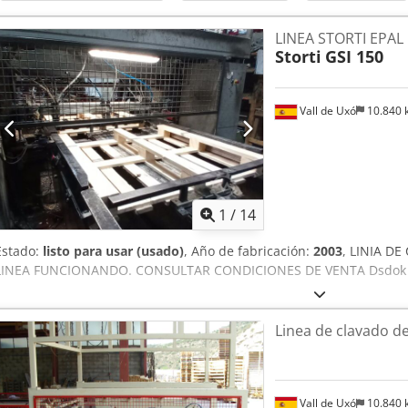
LINEA STORTI EPAL
Storti
GSI 150
Vall de Uxó
10.840
1
/
14
Estado:
listo para usar (usado)
, Año de fabricación:
2003
, LINIA D
LINEA FUNCIONANDO. CONSULTAR CONDICIONES DE VENTA Dsdok N
Linea de clavado d
Vall de Uxó
10.840