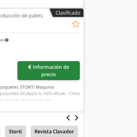
Clasificado
oducción de palets
 km
Información de
precio
e paquetes STORTI Maquina
paquetes Dcjdpjxt Iu Hsfx Afuok - Cinta
Unidad de corte móvil con
Storti
Revista Clavador
Clavadora Neumatic