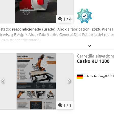
1
/
4
Estado:
reacondicionado (usado)
, Año de fabricación:
2026
, Prensa
Dcedszq E Avjpfx Afuok Fabricante: General Dies Potencia del motor
/ 2026 (reacondicionada)
Carretilla elevador
Casko
KU 1200
Schmallenberg
12.
Pedir m
1
/
1