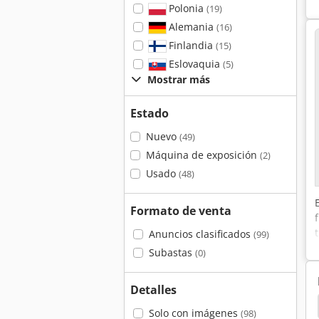
Polonia
(19)
Alemania
(16)
Finlandia
(15)
Eslovaquia
(5)
Mostrar más
Estado
Nuevo
(49)
Máquina de exposición
(2)
Usado
(48)
Formato de venta
Anuncios clasificados
(99)
Subastas
(0)
Detalles
os
Mono Delta Depositor
Delta 606
Delta
Solo con imágenes
(98)