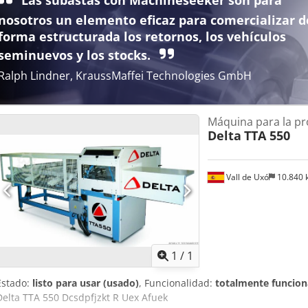
nosotros un elemento eficaz para comercializar d
forma estructurada los retornos, los vehículos
seminuevos y los stocks.
Ralph Lindner, KraussMaffei Technologies GmbH
Máquina para la pr
Delta
TTA 550
Vall de Uxó
10.840
Pedir m
1
/
1
Estado:
listo para usar (usado)
, Funcionalidad:
totalmente funcion
Delta TTA 550 Dcsdpfjzkt R Uex Afuek