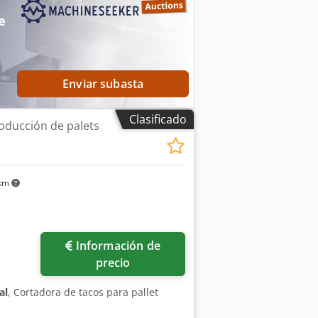
e
Enviar subasta
Clasificado
oducción de palets
 km
ás fotos
Información de
precio
al
, Cortadora de tacos para pallet