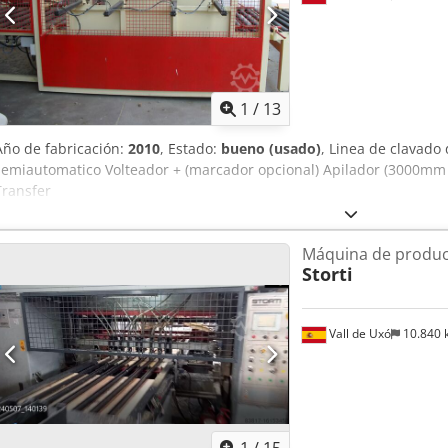
1
/
13
Año de fabricación:
2010
, Estado:
bueno (usado)
, Linea de clavad
semiautomatico Volteador + (marcador opcional) Apilador (3000mm
Transfer
Máquina de produc
Storti
Vall de Uxó
10.840