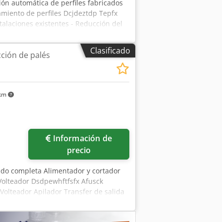
cción automática de perfiles fabricados
amiento de perfiles Dcjdeztdp Tepfx
talaciones existentes - Reducción del
eal para la automatización posterior
Clasificado
ción de palés
 km
Información de
precio
vado completa Alimentador y cortador
olteador Dsdpewhftfsfx Afusck
Volteador Apilador Transfer de salida