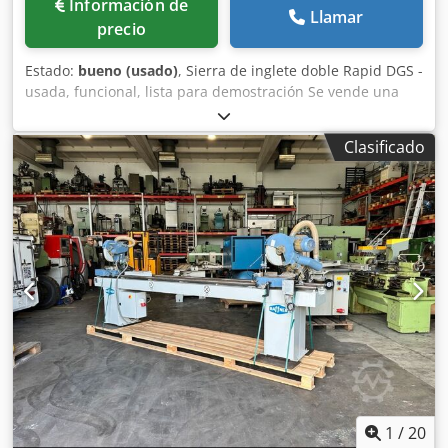
Información de
Llamar
precio
Estado:
bueno (usado)
, Sierra de inglete doble Rapid DGS -
usada, funcional, lista para demostración Se vende una
sierra de inglete doble Rapid DGS en buen estado de
funcionamiento y bien cuidada. La máquina está lista para
Clasificado
su uso inmediato y se puede demostrar en cualquier
momento. Equipamiento / Características: Modelo: Rapid
DGS Sierra de inglete doble de precisión para perfiles de
aluminio, plástico y, en caso necesario, metales ligeros
Construcción robusta y estable Cortes de inglete posibles
(ambos cabezales de sierra son ajustables) Estado de uso
limpio y técnicamente impecable Longitud de corte: 4 m
Hoja de sierra: 3700x3,6/3,0x30Z=108TF negativo
Dimensiones (LxAnxAl): 5 m x 1,20 m x 1,50 m
Ángulo/grados: 45-90° Estado: La máquina se encuentra en
pleno funcionamiento. Todas las funciones se pueden
probar en directo durante una visita. Inspección y
recogida: Es posible realizar una visita con cita previa.
Recogida por parte del comprador; si es necesario, se
1
/
20