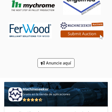
Sierras De Frío
Sierras De Inglete
Sierras De Mesa Ajustable En Altura
Sierras De Rowena
Sierras Para Corte De Metales
Silo De Ingrediente
Anuncie aquí
Silo De Interior
Áreas De Aplicación
Machineseeker
Gratis en la tienda de aplicaciones