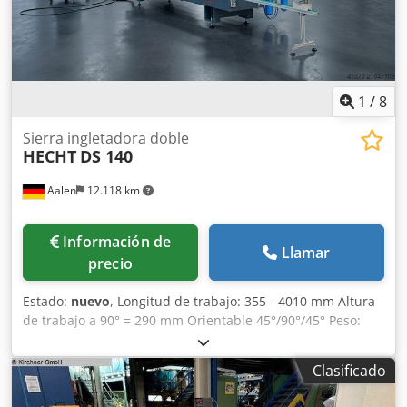
máquina arriba mencionada a consultar! ----- (Datos
técnicos según fabricante - sin garantía) Todos los precios
indicados son netos. Más IVA legal correspondiente.
Cedpoy I Dcfjfx Algoha
1
/
8
Sierra ingletadora doble
HECHT
DS 140
Aalen
12.118 km
Información de
Llamar
precio
Estado:
nuevo
, Longitud de trabajo: 355 - 4010 mm Altura
de trabajo a 90° = 290 mm Orientable 45°/90°/45° Peso:
1800 kg Altura de corte a 45°: 210 mm Hecht Wegoma
sierra de doble inglete DS140 Sierra universal de doble
Clasificado
inglete para PVC, aluminio y madera ----- Descripción
técnica del fabricante: Pos. 1: Sierra de doble inglete