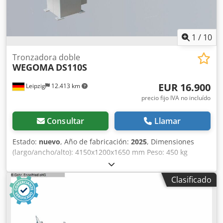
1
/
10
Tronzadora doble
WEGOMA
DS110S
EUR 16.900
Leipzig
12.413 km
precio fijo IVA no incluído
Consultar
Llamar
Estado:
nuevo
, Año de fabricación:
2025
, Dimensiones
(largo/ancho/alto): 4150x1200x1650 mm Peso: 450 kg
Requerimiento total de potencia: 1,5 kW Sierra de doble
inglete WEGOMA DS110S Datos técnicos: - Longitud de
Clasificado
trabajo: 3300 mm - Cabezal izquierdo fijo - Avance de
sierra hidroneumático - Giro de los cabezales a derecha e
izquierda - Inclinación de los cabezales de 90° a 45°, apto
también para cortes de bisel - Posicionamiento mediante