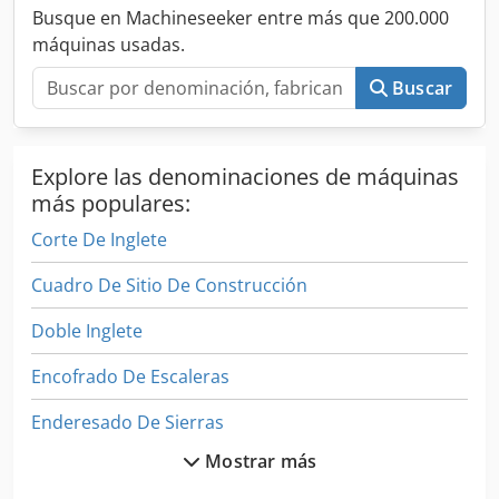
momento. Entrega en toda Alemania mediante agencia de
Busque en Machineseeker entre más que 200.000
transporte posible. Para consultas, simplemente llame o
máquinas usadas.
escriba. Maschinenhandel Nord, Gerstenstraße 2, 17034
Neubrandenburg. Todos los precios son netos más IVA –
Buscar
errores reservados. Cedpsxk Tvkjfx Algoha
Explore las denominaciones de máquinas
más populares:
Corte De Inglete
Cuadro De Sitio De Construcción
Doble Inglete
Encofrado De Escaleras
Enderesado De Sierras
Mostrar más
Engranaje De Máquinas