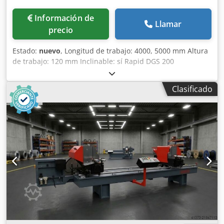
Información de
Llamar
precio
Estado:
nuevo
, Longitud de trabajo: 4000, 5000 mm Altura
de trabajo: 120 mm Inclinable: sí Rapid DGS 200
Serraradora de doble inglete ----- Con disco de sierra de
420 mm de diámetro, ajuste de longitud manual con
Clasificado
indicador de longitud digital Precisión perfecta en
medidas y ángulos garantizada. Para ello empleamos
tecnología de movimiento precisa y eficiente: Guías de
casquillos de bolas para el ajuste longitudinal, suspensión
de los cabezales basculantes para un ajuste de ángulo
cómodo y seguro entre 45° y 90°. El ajuste de longitud y
ángulo de esta tronzadora de doble cabezal se realiza
manualmente. Un mayor confort de uso y aumento de la
eficiencia se logran gracias al indicador de longitud digital.
Chodpjxmk Amjfx Algea Características del sistema: ----- -
Ajuste manual de longitud y ángulo - Disco de sierra Ø 420
mm - Construcción soldada robusta - Guía lineal con
rodamientos de bolas de larga vida útil - Ejes de guía