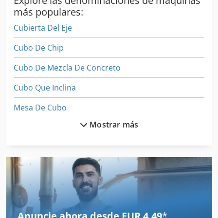
Explore las denominaciones de máquinas
más populares:
Cubierta Del Eje
Cubo De Chip
Cubo De Mezcla De Concreto
Cubo Que Inclina
Mesa De Cubo
Mostrar más
Tabla De Ataque
Tabla De Calibración
Tabla De Colchón De Aire
Tabla De Desplazamiento
Tabla De Elevación
Anuncie ahora desde EUR 4,49
*