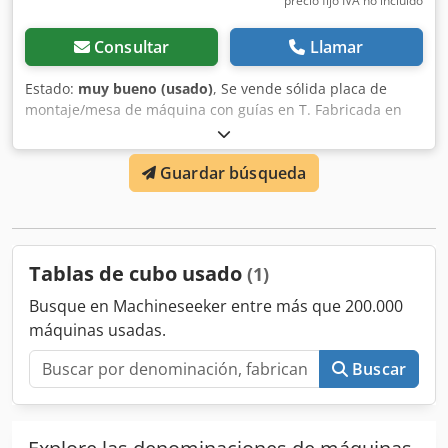
precio fijo IVA no incluído
Consultar
Llamar
Estado:
muy bueno (usado)
, Se vende sólida placa de
montaje/mesa de máquina con guías en T. Fabricada en
estructura de acero de pared gruesa, pintada de azul.
Excelente base para el montaje de piezas grandes, utillajes
Guardar búsqueda
o para aplicaciones de medición y mecanizado. Credpfew
Rdtujx Aglsf • Dimensiones: 2570 x 770 x 200 mm •
Superficie con ranuras en T • Parte superior mecanizada
con precisión • Peso: 900 kg • Posibilidad de transporte o
carga con carretilla elevadora
Tablas de cubo usado
(1)
Busque en Machineseeker entre más que 200.000
máquinas usadas.
Buscar