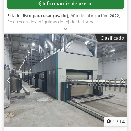
Información de precio
Estado:
listo para usar (usado)
, Año de fabricación:
2022
,
Se ofrecen dos máquinas de tejido de trama
prácticamente nuevas y de idéntico modelo de la marca
Karl Mayer. Fina: E32, ancho de trabajo: 130 pulgadas
Clasificado
(aprox. 3300 mm), barras de guía: 4, barras de guía base:
4, velocidad máxima de la máquina: 2760 RPM. Las
máquinas se encuentran en los Estados Unidos, pero la
exportación y el transporte a Europa se realizan sin
necesidad de trámites aduaneros. Se dispone de
documentación. Es posible realizar una visita in situ.
Chjdozc Rdqopfx Amksa
1
/
14