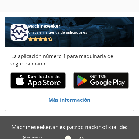
Techo De Filigrana
Tela De Cobre
Machineseeker
Gratis en la tienda de aplicaciones
Tijera De Corte
Tijeras De Bordes
¡La aplicación número 1 para maquinaria de
Tijeras De Hierro
segunda mano!
Tirada Del Taladro
Unidad Del Eje De
Más información
Áreas De Aplicación
Machineseeker.ar es patrocinador oficial de: