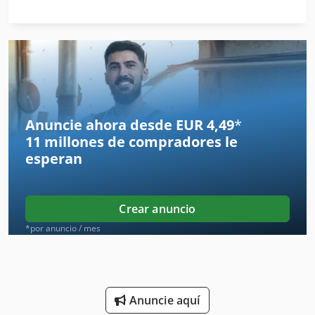
Para Trabajar La Madera
Prensa De Taller
Punto De
Punto De Alfombra
Anuncie ahora desde EUR 4,49
*
11 millones de compradores
le
Tablón De
esperan
Taladro De Semilla
Taladros De La Torcedura
Crear anuncio
Taller De Coches
*por anuncio / mes
Taller De Cocina
Taller De Oficina
Anuncie aquí
Tapicería De Coche