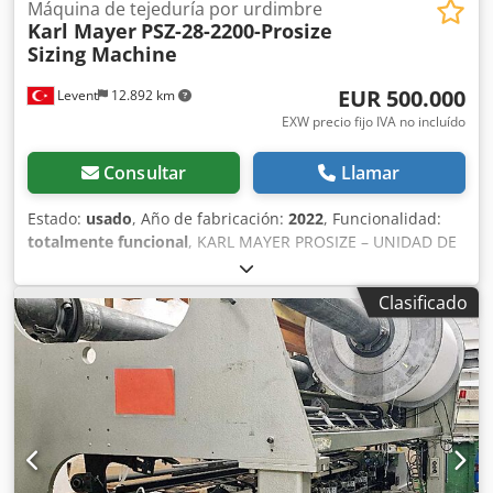
Máquina de tejeduría por urdimbre
Karl Mayer
PSZ-28-2200-Prosize
Sizing Machine
EUR 500.000
Levent
12.892 km
EXW precio fijo IVA no incluído
Consultar
Llamar
Estado:
usado
, Año de fabricación:
2022
, Funcionalidad:
totalmente funcional
, KARL MAYER PROSIZE – UNIDAD DE
APRESTO DE ALTO RENDIMIENTO E INNOVADORA para el
procesamiento de hilados hilados -28 posiciones: ancho de
Clasificado
trabajo máximo en el creel: 2200 mm -200 mm: rango de
trabajo -Creel para bobinas: diámetro máximo de brida del
haz: 1000 mm Chodpjzb Uzwofx Amkoa -Control de tensión
de urdimbre -Control automático de la presión de apriete
Con todos los accesorios necesarios.