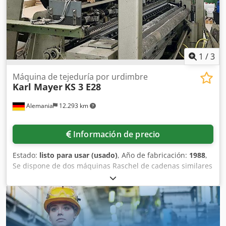
1
/
3
Máquina de tejeduría por urdimbre
Karl Mayer
KS 3 E28
Alemania
12.293 km
Información de precio
Estado:
listo para usar (usado)
, Año de fabricación:
1988
,
Se dispone de dos máquinas Raschel de cadenas similares
de Karl Mayer. 1) Karl Mayer KS 3, año de fabricación:
1988, ancho de trabajo: 130 pulgadas, galga: E28,
alimentación de hilo: FAG GB1-2-3, agujas de lengüeta: L-
28-66H-49, tiradores: SPEC.51.50.G.104, platina: P-28-66-
VP19, vueltas: 1500, control de hilo: Laser 4080, control de