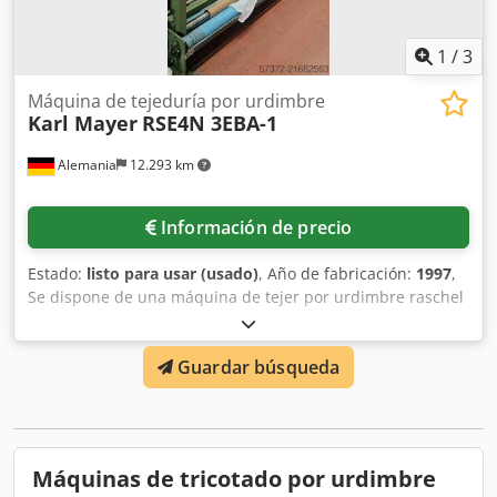
1
/
3
Máquina de tejeduría por urdimbre
Karl Mayer
RSE4N 3EBA-1
Alemania
12.293 km
Información de precio
Estado:
listo para usar (usado)
, Año de fabricación:
1997
,
Se dispone de una máquina de tejer por urdimbre raschel
Karl Mayer. Ancho de trabajo: 130 pulgadas, finura: E32,
alimentación del hilo: EBA-1, elemento de formación de
Guardar búsqueda
deslizador: C-32-28/P2, elemento de formación de aguja
corrediza: Spec-38-45 G105, elemento de formación de
aguja perforadora: L-32-93H-0, elemento de formación de
peine perforador: S-32-93H-0, velocidad: 1800-2000 rpm,
control de hilo: Laser 4080. Incluye ordenador.
Máquinas de tricotado por urdimbre
Documentación disponible. Es posible la inspección in situ.