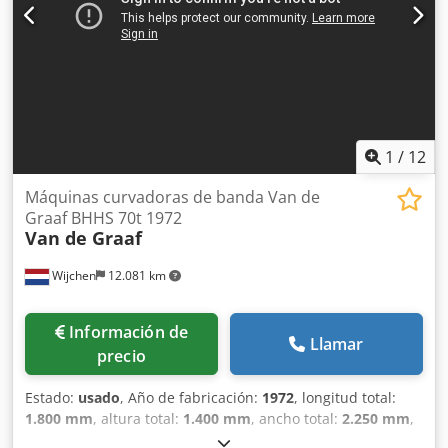
1350 h Peso kg 950
1
/
12
Máquinas curvadoras de banda Van de
Graaf BHHS 70t 1972
Van de Graaf
Wijchen
12.081 km
Información de
Llamar
precio
Estado:
usado
, Año de fabricación:
1972
, longitud total:
1.800 mm
, altura total:
1.400 mm
, ancho total:
2.250 mm
,
Color: Verde Peso en vacío: 2000 kg Precio: Consultar