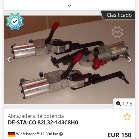
máquina perforadora, punzonadora neumática manual -
Fabricante: DE-STA-CO, punzonadora neumática -Tipo: 040
Clasificado
0210 Dksdpfx Ansfwx Uys Esr -Punzón integrado: Ø 2,5 mm
-Salida máxima: 25 mm -Dimensiones: 190/200/A510 mm -
Peso: 24 kg
1
/
6
Abrazadera de potencia
DE-STA-CO
82L32-143C8H0
EUR 150
Wiefelstede
12.306 km