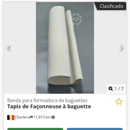
Anezqzy Do Eokr Peso: 0,8 toneladas
Clasificado
1
/
7
Banda para formadora de baguettes
Tapis de Façonneuse
à baguette
Charleroi
11.913 km