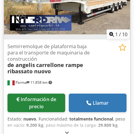
1
/
10
Semirremolque de plataforma baja
para el transporte de maquinaria de
construcción
de angelis
carrellone rampe
ribassato nuovo
Parma
11.858 km
Información de
Llamar
precio
Estado:
nuevo
, Funcionalidad:
totalmente funcional
, peso
en vacío:
9.200 kg
, peso máximo de la carga:
29.800 kg
,
peso total:
39.000 kg
, configuración de ejes:
3 ejes
,