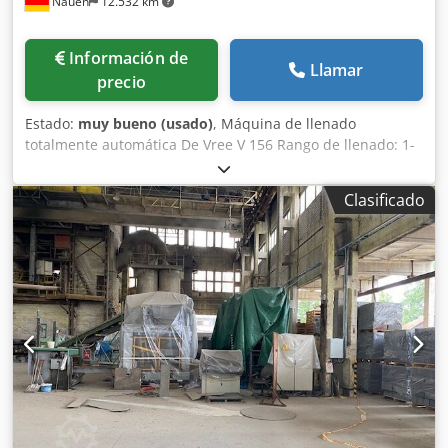
Nauen
12.532 km
Información de
Llamar
precio
Estado:
muy bueno (usado)
, Máquina de llenado
totalmente automática De Vree V 156 Rango de llenado: 1-
20 litros Dispositivo automático para colocar tapas
Dkedoztc Sgepfx An Esr Dispositivo automático para cerrar
Clasificado
tapas En excelente estado, directamente de la línea de
producción.