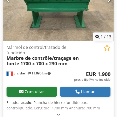
1
/
13
Mármol de control/trazado de
fundición
Marbre de contrôle/traçage en
fonte
1700 x 700 x 230 mm
EUR 1.900
Ensisheim
11.890 km
precio fijo IVA no incluído
Consultar
Llamar
Estado:
usado
, Plancha de hierro fundido para
control/guiado. Longitud: 1700 mm Anchura: 700 mm
Grosor: 230 mm Altura sobre los apoyos: 940 mm Dsdpfx