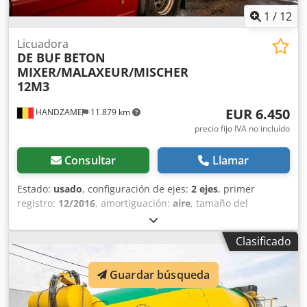
1
/
12
Licuadora
DE BUF
BETON
MIXER/MALAXEUR/MISCHER
12M3
EUR 6.450
HANDZAME
11.879 km
precio fijo IVA no incluído
Consultar
Llamar
Estado:
usado
, configuración de ejes:
2 ejes
, primer
registro:
12/2016
, amortiguación:
aire
, tamaño del
neumático:
425/65R22,5
, distancia entre ejes:
1.300 mm
,
Año de fabricación:
2016
, Material utilizable: hormigón
Clasificado
Medida de neumáticos: 425/65R22,5 Djdpfx Ajuc Dcden
Eekr Suspensión: suspensión neumática Tracción: tracción
Guardar búsqueda
a las ruedas Peso en vacío: 7.720 kg Carga útil: 28.280 kg
MMA: 36.000 kg Marca de la carrocería: DE BUF