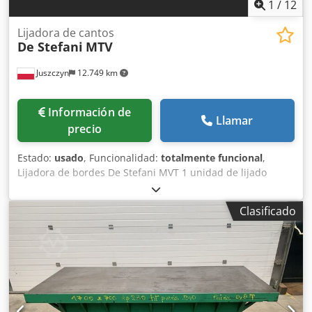
1
/
12
Lijadora de cantos
De Stefani
MTV
Juszczyn
12.749 km
Información de
Llamar
precio
Estado:
usado
, Funcionalidad:
totalmente funcional
,
Lijadora de bordes De Stefani MVT 1 unidad de lijado
Altura máxima de la pieza: 100 mm Dksdpjznu D Refx An
Eor Motor de la unidad de lijado: 2,5 kW Unidad de lijado
Clasificado
con sistema de autoafilado Ajuste manual de la unidad de
lijado Ajuste manual del ángulo de la unidad Unidad de
lijado con oscilación Velocidad de avance regulable
mediante variador Motor de avance de 0,74 kW