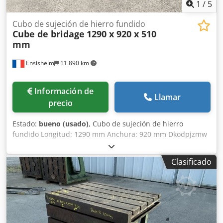
1
/
5
Cubo de sujeción de hierro fundido
Cube de bridage
1290 x 920 x 510
mm
Ensisheim
11.890 km
Información de
Llamar
precio
Estado:
bueno (usado)
, Cubo de sujeción de hierro
fundido Longitud: 1290 mm Anchura: 920 mm Dkodpjzmw
Tlsfx An Ejr Altura: 510 mm Dimensiones de las ranuras en
T: 42 x 25 mm 2 caras con ranuras Peso: aproximadamente
Clasificado
1 tonelada