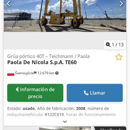
simple Tapa domo: 80x97 mm Presión de trabajo según
placa de características: 5 bar Dimensiones del depósito:
Diámetro exterior: 300 mm Altura cilíndrica: 500 mm Altura
total: 930 mm Anchura total: 450 mm Longitud total: 470
mm Materiales: Interior: 1.4301 / AISI 304 Exterior: 1.4301 /
AISI 304 Equipamiento: Placa de características: Sí
1
/
13
Grúa pórtico 40T – Teichmann / Paola
Paola De Nicola S.p.A.
TE60
Świnoujście
12.679 km
Información de
Llamar
precio
Estado:
usado
, Año de fabricación:
2008
, número de
máquina/vehículo:
K122C019
, horas de funcionamiento:
527 h
, Grúa pórtico de 40 toneladas – Teichmann / Paola
De Nicola Se vende una grúa pórtico con una capacidad de