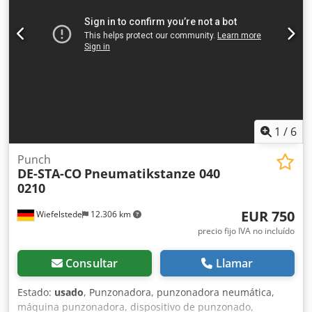
1
/
6
Punch
DE-STA-CO
Pneumatikstanze 040
0210
EUR 750
Wiefelstede
12.306 km
precio fijo IVA no incluído
Consultar
Llamar
Estado:
usado
, Punzonadora, punzonadora neumática,
máquina punzonadora, dispositivo de punzonado,