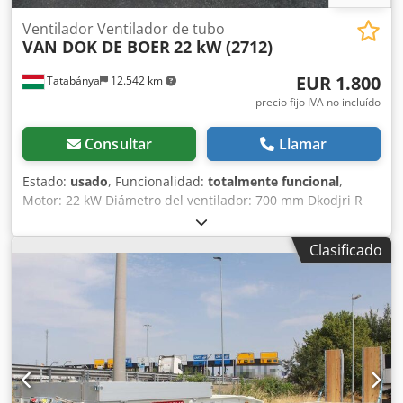
Ventilador Ventilador de tubo
VAN DOK DE BOER
22 kW (2712)
EUR 1.800
Tatabánya
12.542 km
precio fijo IVA no incluído
Consultar
Llamar
Estado:
usado
, Funcionalidad:
totalmente funcional
,
Motor: 22 kW Diámetro del ventilador: 700 mm Dkodjri R
Duopfx An Eor Longitud: 2500 mm
Clasificado