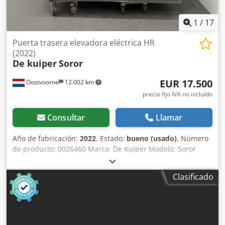
1
/
17
Puerta trasera elevadora eléctrica HR
(2022)
De kuiper
Soror
EUR 17.500
Oostvoorne
12.002 km
precio fijo IVA no incluído
Consultar
Llamar
Año de fabricación:
2022
, Estado:
bueno (usado)
, Número
de producto: 0026460 Marca: De Kuiper Modelo: Soror
Dksdjzbmptepfx An Eer Categoría del producto: Freidoras
Longitud: 2700 mm Anchura: 920 mm Altura: 1800 mm
Clasificado
Tensión de conexión (V): 400 Potencia (W): 47150 Año de
fabricación: 2022 Equipado con sistema de filtrado de
grasa. Incluye 3 cubas (1x ORE440 y 2x ORE540) y bandeja
de desbaste.