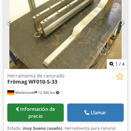
1
/
4
Herramienta de ranurado
Frömag
WF010-S-33
Wiefelstede
12.306 km
Información de
Llamar
precio
Estado:
muy bueno (usado)
, Herramienta para ranurar,