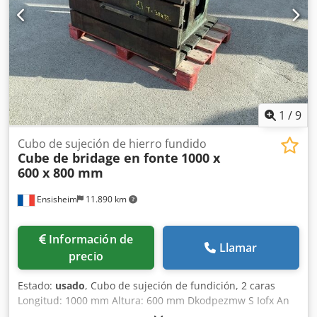
1
/
9
Cubo de sujeción de hierro fundido
Cube de bridage en fonte
1000 x
600 x 800 mm
Ensisheim
11.890 km
Información de
Llamar
precio
Estado:
usado
, Cubo de sujeción de fundición, 2 caras
Longitud: 1000 mm Altura: 600 mm Dkodpezmw S Iofx An
Eor Profundidad: 800 mm Dimensiones de ranuras en T: 38