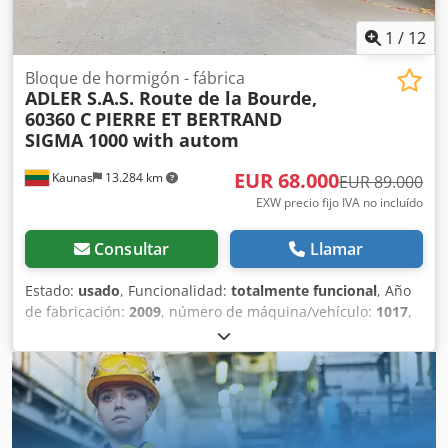
1
/
12
Bloque de hormigón - fábrica
ADLER S.A.S. Route de la Bourde,
60360 C
PIERRE ET BERTRAND
SIGMA 1000 with autom
EUR 68.000
Kaunas
13.284 km
EUR 89.000
EXW precio fijo IVA no incluído
Consultar
Llamar
Estado:
usado
, Funcionalidad:
totalmente funcional
, Año
de fabricación:
2009
, número de máquina/vehículo:
1017
,
Línea de producción usada para bloques de hormigón (y
arcilla expandida). La línea se utilizaba para producir
bloques de hormigón utilizando arcilla expandida. Desde
2023-08, la línea ya no está en funcionamiento, se ha
conservado. Línea de bloques en orden: - 2 pcs. silos
pequeños (con vibro, con aletas neumáticas). -