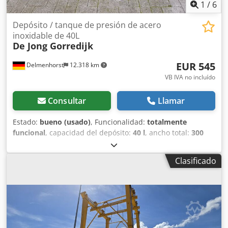
1
/
6
Depósito / tanque de presión de acero
inoxidable de 40L
De Jong Gorredijk
EUR 545
Delmenhorst
12.318 km
VB IVA no incluído
Consultar
Llamar
Estado:
bueno (usado)
, Funcionalidad:
totalmente
funcional
, capacidad del depósito:
40 l
, ancho total:
300
mm
, altura total:
930 mm
, material de la pared:
acero
inoxidable
, presión de funcionamiento:
5 bar
,
Clasificado
sobrepresión (máx.):
7 bar
, Depósito de presión de acero
inoxidable de segunda mano Número de artículo: 10624
Última aplicación: Industria farmacéutica Dodpfsza Eicex
An Eokr Volumen: 40 L Tipo: Vertical sobre carro con
ruedas Altura de las ruedas: 80 mm Material (en contacto
con el producto): 1.4301 / AISI 304 Ejecución: De pared