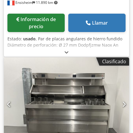
Ensisheim
11.890 km
Información de
Llamar
precio
Estado:
usado
, Par de placas angulares de hierro fundido
Diámetro de perforación: Ø 27 mm Dodpfjzmw Naox An
Eskr Ancho: 575 mm Profundidad: 2000 mm Altura total:
4000 mm Peso unitario: aprox. 6 toneladas
Clasificado