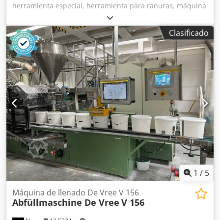
herramienta especial, herramienta para ranuras, máquina
para abrir ranuras, máquina para ensanchar ranuras,
herramienta para ensanchar ranuras -Herramienta
Clasificado
especial para ranurar agujeros ciegos -Soporte guía -
Herramienta para ranurar -Peso: 80 kg Dkjdpfeb A I Ufex
An Ejr
1
/
5
Máquina de llenado De Vree V 156
Abfüllmaschine De Vree
V 156