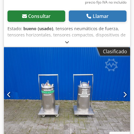
precio fijo IVA no incluído
Consultar
Llamar
Estado:
bueno (usado)
, tensores neumáticos de fuerza,
tensores horizontales, tensores compactos, dispositivos de
sujeción, tensores neumáticos de fuerza -Tipo: 82L32-
143C8H0 -Cantidad: 4 unidades disponibles -Precio: por
Clasificado
unidad Dsdpsb A H E Iofx An Eokr -Peso: 2,1 kg/unidad