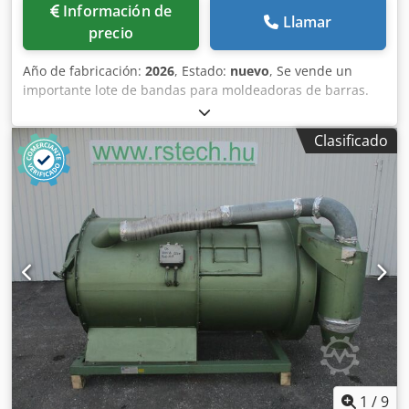
Información de
Llamar
precio
Año de fabricación:
2026
, Estado:
nuevo
, Se vende un
importante lote de bandas para moldeadoras de barras.
Marcas disponibles: Dkodpfxszqt Tcj An Eer - MAJOR -
BONGARD - MERAND TENOR/TREGOR - BERTRAND
Clasificado
EURO2000 - BERTRAND EUROMAP - JAC - PANIRECORD F73
- PANIRECORD F60/F57 - SINMAG - PAVAILLER - STAFF
Precios unitarios y al por mayor. Se venden en kits
completos para una moldeadora, que incluyen: - Banda
delantera - Banda trasera - Banda inferior de refuerzo -
Banda de recepción
1
/
9