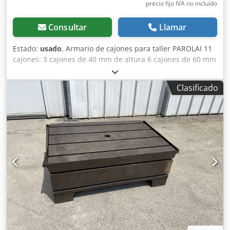
precio fijo IVA no incluído
Consultar
Llamar
Estado:
usado
, Armario de cajones para taller PAROLAI 11
cajones: 3 cajones de 40 mm de altura 6 cajones de 60 mm
de altura 1 cajón de 150 mm de altura 1 cajón de 90 mm
de altura Dkedpfx Anezmxttj Eor Dimensiones (L x An x Al):
Clasificado
910 x 720 x 1110 mm Peso: aprox. 150 kg