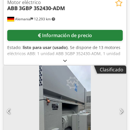
Motor eléctrico
ABB
3GBP 352430-ADM
Alemania
12.293 km
Información de precio
Estado:
listo para usar (usado)
, Se dispone de 13 motores
eléctricos ABB: 1 unidad ABB 3GBP 352430-ADM, 1 unidad
ABB 3GBA 252210-ADN, 1 unidad ABB 3GBA 281270-ADF,
potencia nominal: 90 kW, 1 unidad ABB 3GBP 312240-ADK,
Clasificado
potencia nominal: 141 kW, 1 unidad ABB 3GBA 282260-
ADF, potencia nominal: 36 kW, 1 unidad ABB 3GBP 312810-
ADL, potencia nominal: 253 kW, 1 unidad ABB 3GBA
282260-ADF, potencia nominal: 200 kW, 1 unidad ABB
3GBA 282260-ADF, 1 unidad ABB 3GBA 312240-ADM 701,
potencia nominal: 172 kW, 1 unidad ABB 3GBP 282410-
ADM, 3 unidades ABB 3GBP 312810-ADL. Es posible
realizar una inspección en las instalaciones.
Dwodpfozpyxvjx Abgea