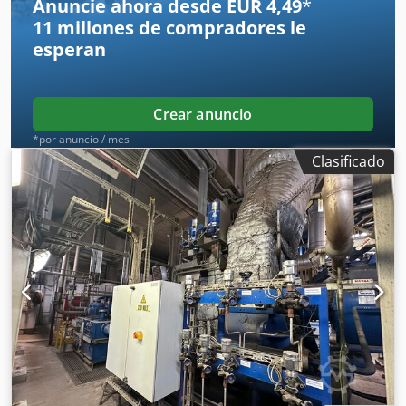
Anuncie ahora desde EUR 4,49
*
por tanto como nueva. Visita in situ posible previa cita.
11 millones de compradores
le
Dodsxxl Ihjpfx Abgswa
esperan
Crear anuncio
*por anuncio / mes
Clasificado