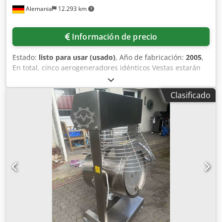
Alemania
12.293 km
turbina: - Modelo: KK&K TWIN CA46 - Turbina de doble
cuerpo (Steam Part A + Steam Part B) - Reductor integrado
de 3 ejes (2 piñones + corona central) - Extracción de vapor
Información de precio
controlada entre la sección HP y LP (incluida) Condiciones
principales de diseño: - Presión de vapor de entrada (HP):
Estado:
listo para usar (usado)
, Año de fabricación:
2005
,
16 bar(a) - Temperatura de vapor de entrada: 400 °C -
En total, cinco aerogeneradores idénticos Vestas estarán
Potencia eléctrica en bornes: hasta 1.595 kW - Velocidad
previsiblemente disponibles a partir de principios de 2027.
nominal: 1.500 rpm Generador eléctrico: - Generador
Potencia nominal: 850 kW, superficie del rotor: 2.124 m²,
síncrono trifásico - Potencia nominal: 1.994 kVA - Tensión:
Clasificado
número de palas: 3, velocidad nominal: 26 rpm, tensión
6 kV – Frecuencia: 50 Hz - Refrigeración: IC31, aire -
del generador: 690 V, número de etapas de la caja de
Ejecución brushless, preparado para funcionamiento en
cambios: 3, velocidad de arranque: 4 m/s, velocidad
paralelo a red Sistemas incluidos: - Sistema de aceite
nominal del viento: 16 m/s, velocidad de parada: 25 m/s,
integrado en la bancada - Bomba de aceite principal
material de la torre: acero, altura del buje: 74 m, peso de
mecánica y bomba auxiliar eléctrica - Armario local sobre
la góndola: 22 t, peso del rotor: 10 t. Documentación
skid - Cuadro de control y protección con sistema Siemens
disponible. Posibilidad de visita in situ. Venta individual
SIPROTEC 5 - Regulador electrónico de velocidad y presión
posible. Dwjdpfx Aboywlpxsgea
- Dispositivo independiente de protección contra
sobrevelocidad - Modelo de simulación de turbogenerador
ENC-RfG Aplicaciones típicas: - Plantas de cogeneración
industrial - Recuperación energética de vapor de proceso -
Plantas de biomasa y waste-to-energy - Generación