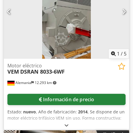
16 Ah
1
/
5
Motor eléctrico
VEM
DSRAN 8033-6WF
Alemania
12.293 km
Información de precio
Estado:
nuevo
, Año de fabricación:
2014
, Se dispone de un
motor eléctrico trifásico VEM sin uso. Forma constructiva:
IM1001, grado de protección: IP55, sentido de giro: CCW
(antihorario), clase de aislamiento: F, sistema de