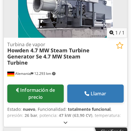
1
/
1
Turbina de vapor
Howden 4.7 MW Steam Turbine
Generator Se
4.7 MW Steam
Turbine
Alemania
12.293 km
Información de
Llamar
precio
Estado:
nuevo
, Funcionalidad:
totalmente funcional
,
presión:
26 bar
, potencia:
47 kW (63,90 CV)
, temperatura:
305 °C
, Grupo turbina y generador de vapor Howden de
4,7 MW, sin usar (proyecto cancelado) Disponibilidad