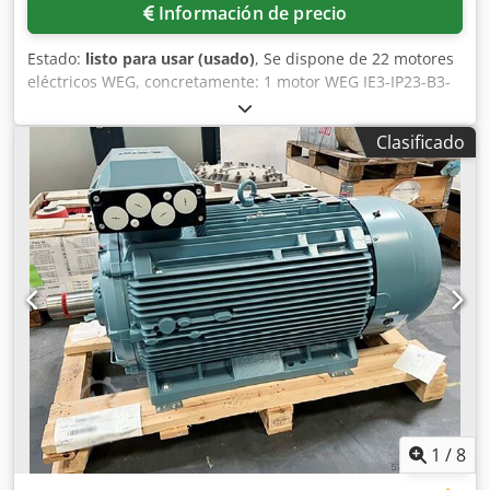
Información de precio
Estado:
listo para usar (usado)
, Se dispone de 22 motores
eléctricos WEG, concretamente: 1 motor WEG IE3-IP23-B3-
V, 1 motor WEG IE3-IP55-B35-FF500-V, 2 motores WEG IE3-
IP23-B35-FF600-F, 3 motores WEG IE3-IP23-B35-FF400-F, con
Clasificado
una potencia nominal de 37 kW; 1 motor WEG IE3-IP23-B3-
F, con una potencia nominal de 75 kW; 2 motores WEG IE3-
IP23-B35-FF600-F, 1 motor WEG IE3-IP23-B35-FF600-F, 1
motor WEG IE3-IP23-B35-FF500-V, con una potencia
nominal de 47 kW; 5 motores WEG IE3-IP23-B35-FF600-V,
con una potencia nominal de 113 kW; 1 motor WEG IE3-
IP23-B3-V, con una potencia nominal de 113 kW; 1 motor
WEG IE3-IP23-B3-V, con una potencia nominal de 91 kW; 1
motor WEG IE3-IP23-B3-V, con una potencia nominal de
136 kW; 1 motor WEG IE3-IP23-B3-V, con una potencia
nominal de 245 kW; y 1 motor WEG, con una potencia
nominal de 132 kW. Es posible realizar una inspección in
situ. Dwjdozpyyaopfx Abgsa
1
/
8