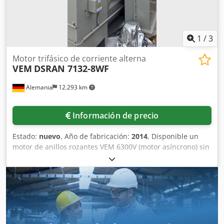
1
/
3
Motor trifásico de corriente alterna
VEM
DSRAN 7132-8WF
Alemania
12.293 km
Información de precio
Estado:
nuevo
, Año de fabricación:
2014
, Disponible un
motor de anillos rozantes VEM 6300V (motor asíncrono) sin
uso. Diseño: IM1001, grado de protección: IP55, clase de
aislamiento: F, potencia nominal: 2580kW (2,58MW),
tensión nominal: 6300V, corriente nominal: 276A, factor de
potencia: 0,89, tensión de rotor: 2370V, corriente de rotor:
680A, velocidad nominal: 993rpm, peso total: aprox.
14.300kg. Dimensiones de la máquina (L/A/H): aprox.
3600mm/2300mm/2320mm. La máquina está sin usar y