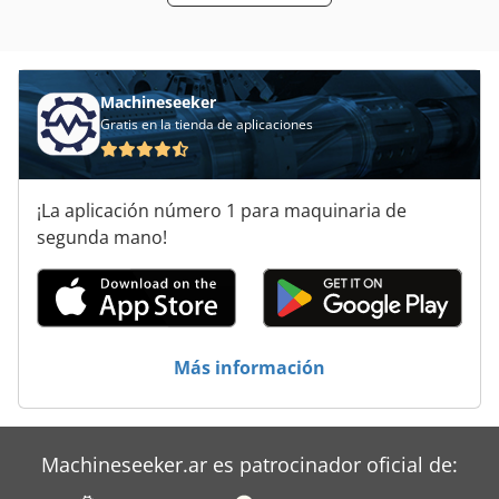
Sistema De Ventilacion
Sistemas De Limpieza De Vapor
Tirador De La
Machineseeker
Gratis en la tienda de aplicaciones
Tur 560
Turbina De
¡La aplicación número 1 para maquinaria de
Turbina De Avión
segunda mano!
Turbina De Vacío
Vehículo De Trabajo
Más información
Ventilador De Transporte
Machineseeker.ar es patrocinador oficial de: