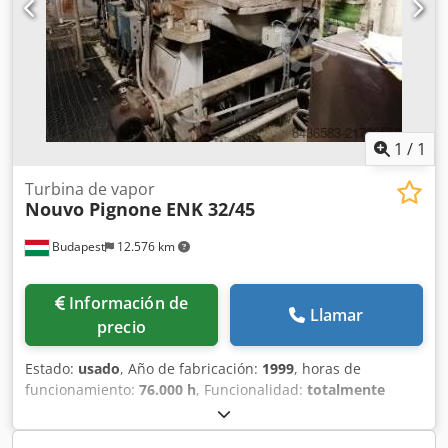
información adicional, póngase en contacto por correo
electrónico. Dwodpfezdqmyox Abgsa Presente una oferta
por cada grupo GTA.
1
/
1
Turbina de vapor
Nouvo Pignone
ENK 32/45
Budapest
12.576 km
Información de
Llamar
precio
Estado:
usado
, Año de fabricación:
1999
, horas de
funcionamiento:
76.000 h
, Funcionalidad:
totalmente
funcional
, Parámetros técnicos: • Fabricante: Nouvo
Pignone • Tipo: ENK 32/45 (1999) turbina de extracción-