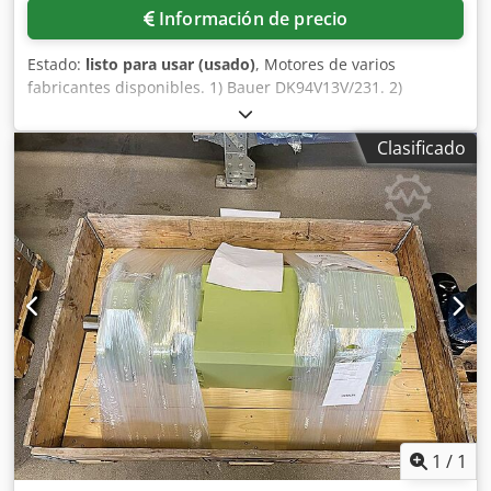
Información de precio
Estado:
listo para usar (usado)
, Motores de varios
fabricantes disponibles. 1) Bauer DK94V13V/231. 2)
Siemens 1LA2778-4AA21. 3) Magnetic VPD6010-002. 4) SEW
RF77/A. 5) GK 830-200LW. 6) Bauer DO740-200L. 7) RKF
Clasificado
27/28/2057R. 8) Lenze DERAXX071-32. Inspección en el
lugar posible. Dwedpfx Abox Syvvjgoa
1
/
1