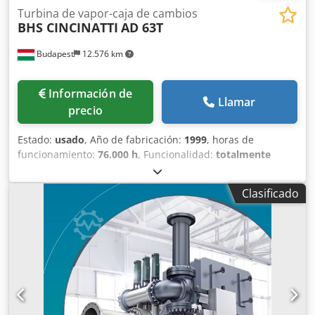
Turbina de vapor-caja de cambios
BHS CINCINATTI
AD 63T
Budapest
12.576 km
Información de
Llamar
precio
Estado:
usado
, Año de fabricación:
1999
, horas de
funcionamiento:
76.000 h
, Funcionalidad:
totalmente
funcional
, número de máquina/vehículo:
516950
, Datos
básicos: • Fabricante: BHS Cincinatti • Modelo: AD 63T •
Clasificado
Número de serie: 516950 • Año de fabricación: 1999
Dwsdpsy Drd Ajfx Abgoa • Potencia nominal: 11.700 kW •
Relación de transmisión: 1500/7555 • Horas de
funcionamiento: 76.000 horas La última inspección de la
caja de cambios se realizó en 2007, se recomienda la
revisión de rodamientos y engranajes.