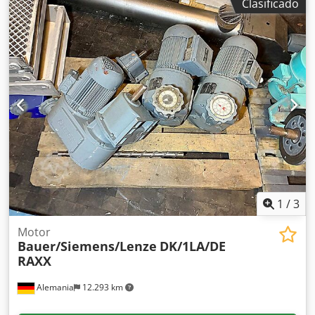
Clasificado
lubricación: Shell Alvania RL3, potencia nominal: 4600kW
(4,6MW), tensión nominal: 6300V, corriente nominal: 460A,
factor de potencia: 0,88, tensión de rotor: 2000V, velocidad
nominal: 994rpm, momento de inercia: 690kgm/m².
Dimensiones de la máquina (L/A/H): aprox.
4150mm/2300mm/1900mm, peso: aprox. 20000kg. La
máquina es sin uso y por tanto, como nueva.
Documentación disponible. Es posible una inspección in
situ. Dsdpfx Absxwywzegowa
1
/
3
Motor
Bauer/Siemens/Lenze
DK/1LA/DE
RAXX
Alemania
12.293 km