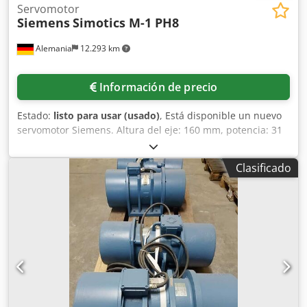
Servomotor
Siemens
Simotics M-1 PH8
Alemania
12.293 km
Información de precio
Estado:
listo para usar (usado)
, Está disponible un nuevo
servomotor Siemens. Altura del eje: 160 mm, potencia: 31
kW, par: 257 Nm, velocidad: 1150 rpm, momento de
inercia: 2586 kg/cm², peso: aprox. 300 kilos. Incluye freno
Clasificado
de retención integrado. Documentación disponible. Es
posible realizar una inspección in situ. Dwedpfx Abswf
Nxmegsa