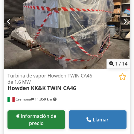
abierta), Refrigeración: IC06 (ventilación forzada mediante
ventilador integrado), Forma constructiva: IM1001 (B3, con
pies de apoyo), Peso: 455 kg, dimensiones estandarizadas
(tamaño IEC 180); altura del eje (H): 180 mm, distancia
entre orificios de fijación lateral (A): 279 mm, distancia
entre orificios de fijación longitudinal (B): 279 mm (versión
L), diámetro del eje (D): 48 mm (opcionalmente 55 mm con
refuerzo), longitud del eje (E): 110 mm, diámetro de los
orificios de fijación (K): 15 mm, marcado CE disponible. Es
posible una inspección in situ. Dodpfxozavyls Abgjwa
1
/
14
Turbina de vapor Howden TWIN CA46
de 1,6 MW
Howden
KK&K TWIN CA46
Cremona
11.859 km
Información de
Llamar
precio