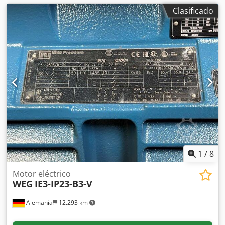
Clasificado
1
/
8
Motor eléctrico
WEG
IE3-IP23-B3-V
Alemania
12.293 km