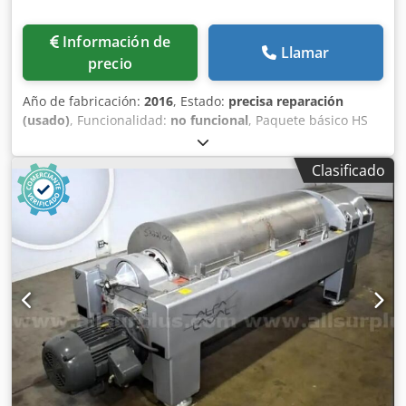
Información de
Llamar
precio
Año de fabricación:
2016
, Estado:
precisa reparación
(usado)
, Funcionalidad:
no funcional
, Paquete básico HS
800 Plataforma de criba de onda espiral AA209-150
Csdovm Uqrjpfx Afhoha Pintura especial: verde
Clasificado