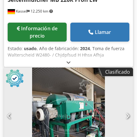
Kassel
12.250 km
Información de
Llamar
precio
Estado:
usado
, Año de fabricación:
2024
, Toma de fuerza
Walterscheid W2480- / Chjdpfsud H Hhsx Afhja
Clasificado