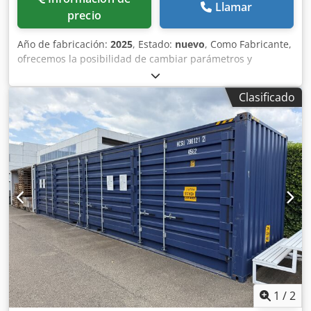
Llamar
precio
Año de fabricación:
2025
, Estado:
nuevo
, Como Fabricante,
ofrecemos la posibilidad de cambiar parámetros y
adaptarlos a las necesidades del Cliente. Conexión
eléctrica: 400V / 50Hz. Dimensiones totales del dispositivo:
Clasificado
aprox. 3700 x 2000 x 2600. Dimensiones de la superficie de
cribado: 3000 x 1000. Número de cubiertas: 3 cubiertas.
Cedpjwbz Ryefx Afhjha Material de construcción: acero al
carbono. Tipo de tamiz: tamices de 1500 x 1000, 2 piezas
por piso. Fabricado en acero negro o resistente al
desgaste. Tamaño de malla del tamiz: 0,8 – 200 mm.
Electrovibrador con motorreductor. Recubrimiento
anticorrosión. Declaración CE y manual de uso y
mantenimiento.
1
/
2