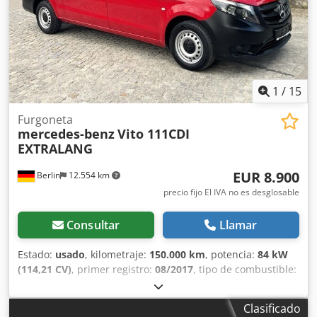
1
/
15
Furgoneta
mercedes-benz
Vito 111CDI
EXTRALANG
EUR 8.900
Berlin
12.554 km
precio fijo El IVA no es desglosable
Consultar
Llamar
Estado:
usado
, kilometraje:
150.000 km
, potencia:
84 kW
(114,21 CV)
, primer registro:
08/2017
, tipo de combustible:
diésel
, peso en vacío:
1.956 kg
, peso total:
2.800 kg
,
configuración de ejes:
4x2
, combustible:
diésel
, Emisiones
Clasificado
de CO₂:
169 g/km
, consumo de combustible (urbano):
8,2