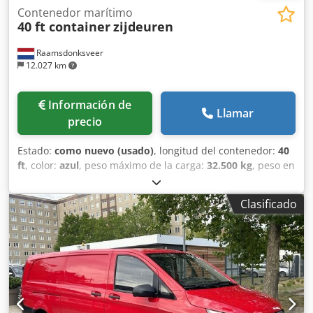
Contenedor marítimo
40 ft container
zijdeuren
Raamsdonksveer
12.027 km
Información de
Llamar
precio
Estado:
como nuevo (usado)
, longitud del contenedor:
40
ft
, color:
azul
, peso máximo de la carga:
32.500 kg
, peso en
vacío:
6.480 kg
, volumen del espacio de carga:
68 m³
,
Contenedor de 40 pies de largo y 9,6 pulgadas de alto, con
Clasificado
puertas laterales. Chedpfx Aozkwr Nofhja