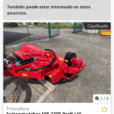
También puede estar interesado en estos
anuncios.
Clasificado
1
/
3
Trituradora
Seitenmulcher MB 220R Profi LW