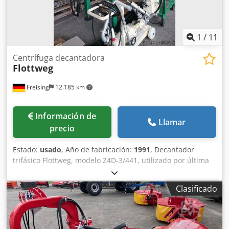
1
/
11
Centrífuga decantadora
Flottweg
Freising
12.185 km
Información de
Llamar
precio
Estado:
usado
, Año de fabricación:
1991
, Decantador
trifásico Flottweg, modelo Z4D-3/441, utilizado por última
vez en una planta de zumos. Diámetro interior del tambor:
420 mm. Longitud interior del tambor: 1245 mm. Espesor
Clasificado
de la pared del tambor: 10 mm. El medio a separar se
introduce en el eje central hueco del decantador. Los
sólidos se acumulan en la pared del tambor mediante la
fuerza centrífuga. A través de un tornillo transportador