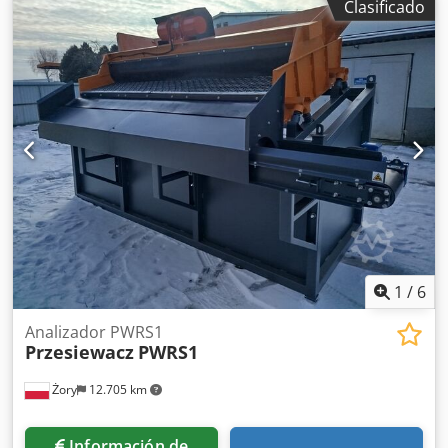
Clasificado
1
/
6
Analizador PWRS1
Przesiewacz
PWRS1
Żory
12.705 km
Información de