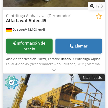
1
/
3
Centrífuga Alpha Laval (Decantador)
Alfa Laval
Aldec 45
Duisburg
12.108 km
Información de
Llamar
precio
Año de fabricación:
2021
, Estado:
usado
, Centrífuga Alpha
Laval Aldec 45 (desarenadora) (no utilizada, 2021) Sistema
de centrífuga industrial de alto rendimiento, diseñado
para la deshidratación continua de lodos en plantas de
Clasificado
tratamiento de aguas residuales petroquímicas. Diseñada
para manejar tanto lodos con contenido de aceite como
lodos biológicos, y ofrece una separación de fases robusta,
con un contenido máximo de sólidos en el tortón de >15 %.
Densidad máxima del tortón húmedo compacto: 1,3
kg/dm3; velocidad máxima: 4200 rpm. Diámetro del