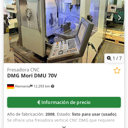
1
/
7
Fresadora CNC
DMG Mori
DMU 70V
Alemania
12.293 km
Información de precio
Año de fabricación:
2008
, Estado:
listo para usar (usado)
,
Se ofrece una fresadora vertical CNC DMG que requiere
reparación. Recorrido X/Y/Z: 750 mm/600 mm/520 mm,