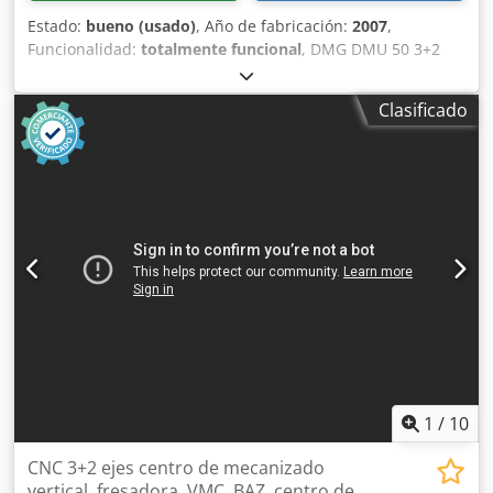
Estado:
bueno (usado)
, Año de fabricación:
2007
,
Funcionalidad:
totalmente funcional
, DMG DMU 50 3+2
ejes HUSILLO revisado, fecha: 01/2026 Control: Heidenhain
iTNC 530 Horas de funcionamiento: 11.275 h, programa
Clasificado
Recorrido en el eje X: 500 mm Recorrido en el eje Y: 450
mm Recorrido en el eje Z: 400 mm Control: iTNC 530
Heidenhain Rango de velocidad: husillo principal, 20-
10.000 min⁻¹ Portaherramientas: SK 40 DIN 69871
Superficie de sujeción de la mesa: 700 x 500 mm Carga
máxima de la mesa: 500 kg Ranuras en T: 7x 14 x 63 mm
Número de posiciones para herramientas: 30 Peso máximo
de la herramienta: 6 kg Avance rápido: 24 m/min Fuerza de
avance: 4,5 kN Velocidad de avance: 1-24.000 mm/min
Potencia total requerida: 26 kVA Dedpfxeza T A Dj Akhewa
Peso de la máquina: aprox. 4,5 t Espacio requerido: aprox.
4,5 x 3,5 x 2,3 m Transportador de virutas Volante manual
Sonda de medición Pistola de refrigeración Disponible de
inmediato
1
/
10
CNC 3+2 ejes centro de mecanizado
vertical, fresadora, VMC, BAZ, centro de