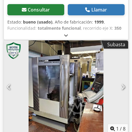
Consultar
Llamar
Estado:
bueno (usado)
, Año de fabricación:
1999
,
Funcionalidad:
totalmente funcional
, recorrido eje X:
350
mm
, recorrido del eje Y:
240 mm
, recorrido del eje Z:
340
mm
, Se vende centro de mecanizado de 5 ejes de la marca
Subasta
Deckel Maho y del tipo DMU 35 M con 2 ejes rotativos
manuales. La máquina está en muy buen estado, funciona
de inmediato y ahorra mucho espacio, especialmente
debido a su pequeño tamaño. Datos técnicos: Año de
construcción: 1999 Control: Siemens 840D ShopMill
Dwedpowal Aqjfx Akhoa Eje X: 350 mm Eje Y: 240 mm Eje Z:
340 mm Velocidad de avance: Continuamente variable
hasta 5.000 mm/min Marcha rápida: 5 m/min
Servomotores para ejes X, Y y Z Superficie de sujeción: Ø
400 x 280 mm Rango de rotación: 360° (mecánico)
Abrazadera de mesa: +105/- 150 (mecánica) Máx. Carga de
la mesa: 100 kg Cambiador de herramientas: cambio
manual Portaherramientas: SK 40 Abrazadera de
herramienta: neumática/mecánica Espacio requerido:
1
/
8