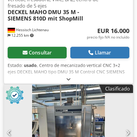
fresado de 5 ejes
DECKEL MAHO
DMU 35 M -
SIEMENS 810D mit ShopMill
EUR 16.000
Hessisch Lichtenau
12.255 km
precio fijo IVA no incluído
Consultar
Llamar
Estado:
usado
, Centro de mecanizado vertical CNC 3+2
ejes DECKEL MAHO tipo DMU 35 M Control CNC SIEMENS
810D con ShopMill Marca no 11065353554 Año de
construcción 2001 Recorridos: X: 350 mm, Y: 240 mm, Z:
Clasificado
340 mm Movimientos de la mesa: Eje C: 360° Rango de
giro: +105° / -15° Mesa giratoria universal: 400 x 290 mm,
orificio central 30H6 Carga de la mesa: máx. 100 kg
Distancia punta del husillo - mesa: mín. 145 mm hasta
máx. Velocidad de avance: 5.000 mm/min Marcha rápida (X
/ Y / Z): 5 m/min Finura de entrada: 0,01 mm Requisito de
energía total: 15 kVA Rango de velocidad - husillo principal:
20 - 6.300 min/-1 Potencia motriz - husillo principal: 6,3 /