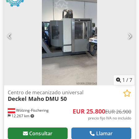
– 6300 min⁻¹ Carga máxima de la mesa: 100 kg Espacio
requerido (aproximadamente): 2,0 × 1,6 × 2,1 m Tamaño de
la mesa: 400 x 280 mm Dsdpozru Nhefx Akhjwa
1
/
7
Centro de mecanizado universal
Deckel Maho
DMU 50
EUR 25.800
Wölzing-Fischering
EUR 26.900
12.267 km
precio fijo IVA no incluído
Consultar
Llamar