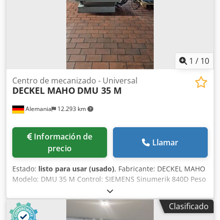
1
/
10
Centro de mecanizado - Universal
DECKEL MAHO
DMU 35 M
Alemania
12.293 km
Información de
Llamar
precio
Estado:
listo para usar (usado)
, Fabricante: DECKEL MAHO
Modelo: DMU 35 M Control: SIEMENS Sinumerik 840D Peso
aproximado de la máquina: 1,8 t Portaherramientas: SK 40
Recorrido en el eje X: 350 mm Recorrido en el eje Y: 240
Clasificado
mm Recorrido en el eje Z: 340 mm Rango de velocidad: 20