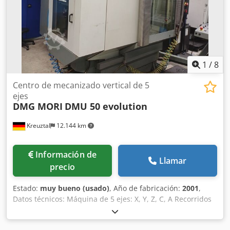
1
/
8
Centro de mecanizado vertical de 5
ejes
DMG MORI
DMU 50 evolution
Kreuztal
12.144 km
Información de
Llamar
precio
Estado:
muy bueno (usado)
, Año de fabricación:
2001
,
Datos técnicos: Máquina de 5 ejes: X, Y, Z, C, A Recorridos
(X/Y/Z): 500 / 450 / 400 mm Recorridos del eje A: +108/-5°
Recorridos del eje C: 360° Control CNC: HEIDENHAIN