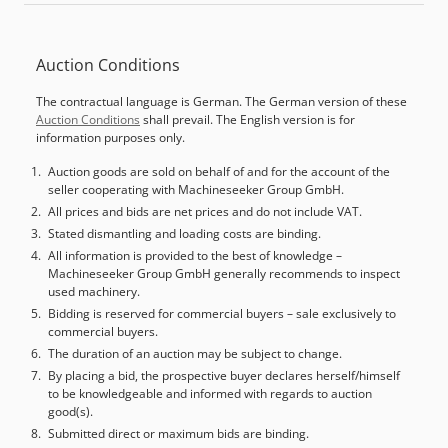
Diámetro de la mesa: 500 mm Mesa ajustable en grados
Peso máximo de la pieza de trabajo: 200 kg Número de
posiciones en el cambiador de herramientas: 30 Velocidad
Auction Conditions
del husillo: 20 – 30.000 RPM Potencia del motor: 15 kW
Dimensiones (largo x ancho x alto): aprox. 3700 x 2850 x
The contractual language is German. The German version of these
2800 mm Peso de la máquina: aprox. 5,8 toneladas
Auction Conditions
shall prevail. The English version is for
Equipamiento adicional: Transportador de virutas Diversas
information purposes only.
herramientas Estado: Djdjzl S Uzspfx Akhowa Muy buen
estado, poco uso Horas de funcionamiento: 2.700 La
Auction goods are sold on behalf of and for the account of the
seller cooperating with Machineseeker Group GmbH.
máquina sigue en funcionamiento El vendedor no se hace
responsable de los errores de transcripción o transmisión
All prices and bids are net prices and do not include VAT.
de datos. La máquina, en cuanto a su aspecto, tecnología y
Stated dismantling and loading costs are binding.
desgaste, se corresponde con su antigüedad; las
All information is provided to the best of knowledge –
Machineseeker Group GmbH generally recommends to inspect
máquinas usadas se venden sin garantía de ningún tipo.
used machinery.
Bidding is reserved for commercial buyers – sale exclusively to
commercial buyers.
The duration of an auction may be subject to change.
By placing a bid, the prospective buyer declares herself/himself
to be knowledgeable and informed with regards to auction
good(s).
Submitted direct or maximum bids are binding.