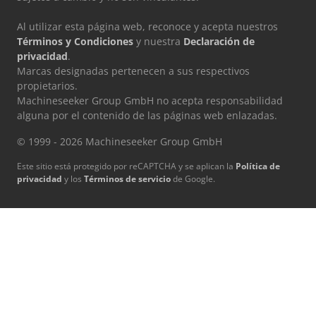
Al utilizar esta página web, reconoce y acepta nuestros
Términos y Condiciones
y nuestra
Declaración de
privacidad
.
Marcas designadas pertenecen a sus respectivos
propietarios.
Machineseeker Group GmbH no acepta responsabilidad
alguna por el contenido de las páginas web enlazadas.
© 1999 - 2026 Machineseeker Group GmbH
Este sitio está protegido por reCAPTCHA y se aplican la
Política de
privacidad
y los
Términos de servicio
de Google.