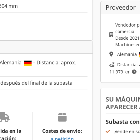
304 mm
Proveedor
Vendedor p
comercial
Desde 2021
Machinesee
Alemania
 Alemania
– Distancia: aprox.
Distancia: 
11.979 km
espués del final de la subasta
SU MÁQUI
APARECER
Subasta con
ida en la
Costes de envío:
¡Vende en s
cación:
a petición