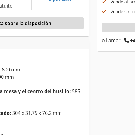
¡Vende al pr
atuito
¡Vende sin co
a sobre la disposición
o llamar
+4
:
600 mm
00 mm
la mesa y el centro del husillo:
585
cado:
304 x 31,75 x 76,2 mm
mm