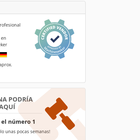
rofesional
 en
ker
aprox.
NA PODRÍA
 AQUÍ
 el número 1
olo unas pocas semanas!