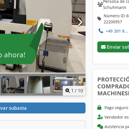
Persona de c
Schuhmann
Número ID d
22200957
+49 201 8..
Enviar sol
o ahora!
PROTECCI
COMPRADO
1
/
10
MACHINES
Pago seguro 
var subasta
Vendedor es
Asistencia p