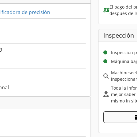
El pago del p
ificadora de precisión
después de l
Inspección
9
Inspección p
Máquina baj
Machineseek
inspecciona
onal
Toda la info
mejor saber
mismo in sit
m