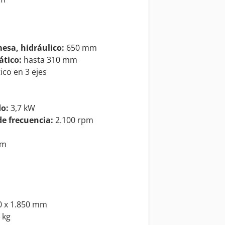
esa, hidráulico:
650 mm
ático:
hasta 310 mm
co en 3 ejes
do:
3,7 kW
e frecuencia:
2.100 rpm
mm
00 x 1.850 mm
 kg