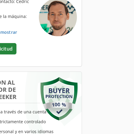
ontacto: Cedric
e la máquina:
. mostrar
icitud
ÓN AL
R DE
EEKER
a través de una cuenta fiduciaria
trictamente controlado
ersonal y en varios idiomas