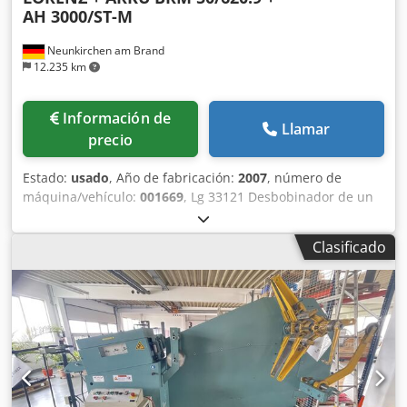
AH 3000/ST-M
Neunkirchen am Brand
12.235 km
Información de
Llamar
precio
Estado:
usado
, Año de fabricación:
2007
, número de
máquina/vehículo:
001669
, Lg 33121 Desbobinador de un
solo lado ARKU AH 3000/ST-M Año de fabricación: 1995
Ancho de banda máximo: 600 mm Capacidad de carga
Clasificado
máxima: 3.000 kg Diámetro exterior máximo del rollo: 1.800
mm Expansión: hidráulica Brazo de presión: hidráulico
Bobinador de recogida con accionamiento auxiliar y freno
Soporte de carga de rollos fijo + dispositivo de
desplazamiento del bobinador Incluye: Lg 33221
Enderezadora de banda de alto rendimiento LORENZ BRM
50/620.9 Año de fabricación: 2007 Número de máquina:
001669 Ancho de paso máximo: 620 mm Número de
rodillos de enderezado: 9 Diámetro de los rodillos de