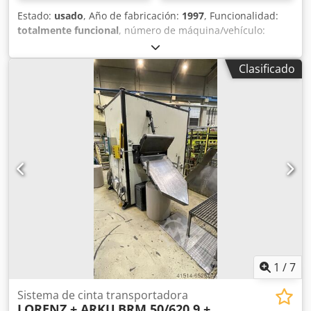
Estado:
usado
, Año de fabricación:
1997
, Funcionalidad:
totalmente funcional
, número de máquina/vehículo:
000326
, número de rodillos enderezadores:
7
, peso de la
bobina:
7.500 kg
, diámetro exterior de la bobina:
1.800
Clasificado
mm
, diámetro interior de la bobina:
508 mm
, altura del
producto (máx.):
5 mm
, número de rodillos de
alimentación:
2
, diámetro del rodillo enderezador:
50 mm
,
espesor chapa acero (máx.):
5 mm
, ancho de bobina:
800
mm
, Lg 35024 Transportador de cinta en diseño largo
LORENZ BRM 50/820.7-HH7500.1 Djdpfxetrlzao Ahuskr
Peso de bobina máx. 7500 kg Ancho de bobina máx. 800
mm Espesor del material 0,8 a 5 mm (acero con límite
elástico aprox. 300-350 N/mm²) Número de rodillos
enderezadores 7 Más datos y oferta detallada a petición.
1
/
7
Sistema de cinta transportadora
LORENZ + ARKU
BRM 50/620.9 +