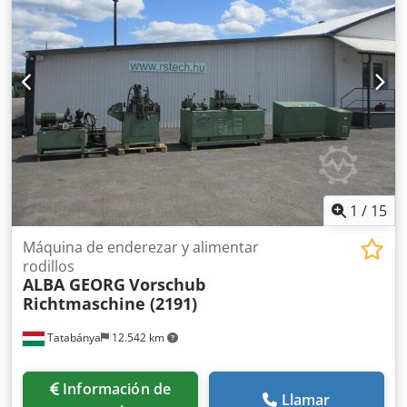
1
/
15
Máquina de enderezar y alimentar
rodillos
ALBA GEORG
Vorschub
Richtmaschine (2191)
Tatabánya
12.542 km
Información de
Llamar