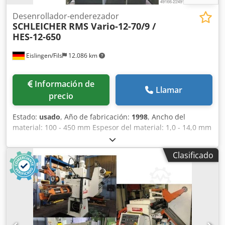
Desenrollador-enderezador
SCHLEICHER
RMS Vario-12-70/9 /
HES-12-650
Eislingen/Fils
12.086 km
Información de
Llamar
precio
Estado:
usado
, Año de fabricación:
1998
, Ancho del
material: 100 - 450 mm Espesor del material: 1,0 - 14,0 mm
Peso del bobinado: 10,0 t Diámetro interior del bobinado:
470 - 520 mm Diámetro exterior del bobinado: 1100 - 2000
Clasificado
mm Número de rodillos enderezadores: 12 Djdpfx Aszrpr
Dshuokr Diámetro de los rodillos enderezadores: 2x70 /
2x96 / 8x127 mm Número de rodillos de alimentación: 2
Diámetro de los rodillos de alimentación: 160 mm Ancho
mínimo de material: 100 mm Velocidad: 15 m/min Potencia
motriz: 75,0 kW Peso del decoiler: 6,4 t Peso de la
enderezadora: 12,8 t Dimensiones requeridas decoiler