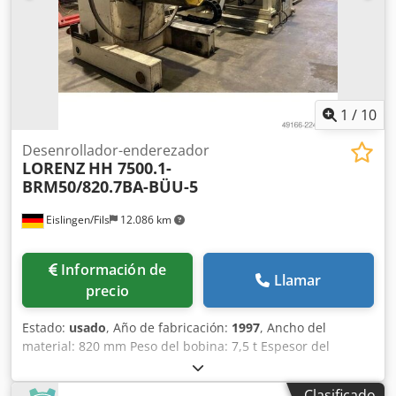
1
/
10
Desenrollador-enderezador
LORENZ
HH 7500.1-
BRM50/820.7BA-BÜU-5
Eislingen/Fils
12.086 km
Información de
Llamar
precio
Estado:
usado
, Año de fabricación:
1997
, Ancho del
material: 820 mm Peso del bobina: 7,5 t Espesor del
material: 0,8 - 5,0 mm Diámetro interior de la bobina: 470 -
520 mm Diámetro exterior de la bobina: 1600 mm Sección
Clasificado