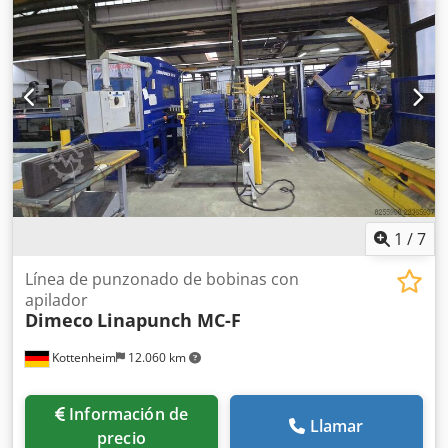
1
/
7
Línea de punzonado de bobinas con
apilador
Dimeco
Linapunch MC-F
Kottenheim
12.060 km
Información de
Llamar
precio