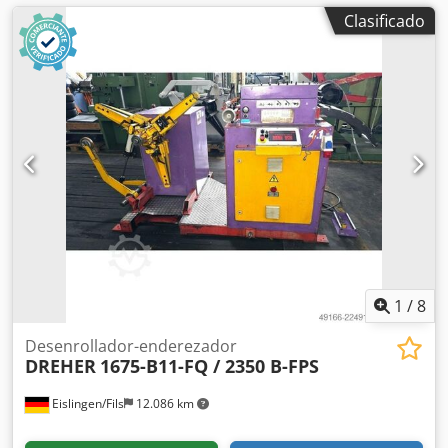
Clasificado
1
/
8
Desenrollador-enderezador
DREHER
1675-B11-FQ / 2350 B-FPS
Eislingen/Fils
12.086 km