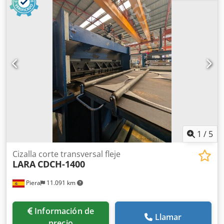
rodillos enderezadores: 13 Diámetro de los rodillos
enderezadores: 50 mm Velocidad: 0 - 60 m/min Potencia
de accionamiento: 81,0 + kW Peso de la enderezadora: 14,5
t Instalación de banda compuesta por: - Desenrollador,
marca Schleicher, modelo HE 355 - 2100, con
accionamiento auxiliar, dispositivo de presión, móvil -
Mesa de carga de bobinas - Dispositivo extractor, marca
Schleicher - Cizalla de cabeza - Enderezadora, marca
Schnutz, modelo RME 18/50/13-2000 TZ, con
accionamiento de velocidad regulable sin
escalonamientos, 30 rodillos intermedios, 117 rodillos de
apoyo - Puente de bucle Dsdpfxezrpu Ee Ahuskr -
Alimentador de rodillos, marca Schleicher, modelo WV-
1
/
5
SYS-A 160-2000
Cizalla corte transversal fleje
LARA
CDCH-1400
Piera
11.091 km
Información de
Llamar
precio