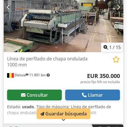
1
/
15
Línea de perfilado de chapa ondulada
1000 mm
EUR 350.000
Deinze
11.901 km
precio fijo IVA no incluído
Consultar
Llamar
Estado:
usado
, Tipo de máquina: Línea de perfilado de
chapa ondulada – nuevo modelo CHIEF PHENIX
Guardar búsqueda
Componentes principales: - Brazo elevador de bobinas –
capacidad de 10 toneladas - Desenrollador – capacidad de