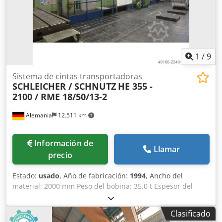
alimentación hidráulica, plataforma de carga hidráulica -
Control de bucle de banda
1
/
9
Sistema de cintas transportadoras
SCHLEICHER / SCHNUTZ
HE 355 -
2100 / RME 18/50/13-2
Alemania
12.511 km
Información de
Llamar
precio
Estado:
usado
, Año de fabricación:
1994
, Ancho del
material: 2000 mm Peso del bobina: 35,0 t Espesor del
material: 0,6 - 2,5 mm Diámetro interior del bobina: 610
mm Diámetro exterior del bobina: 900 - 1900 mm Sección
Clasificado
transversal del material: 1600 x 2,5 mm² Número de