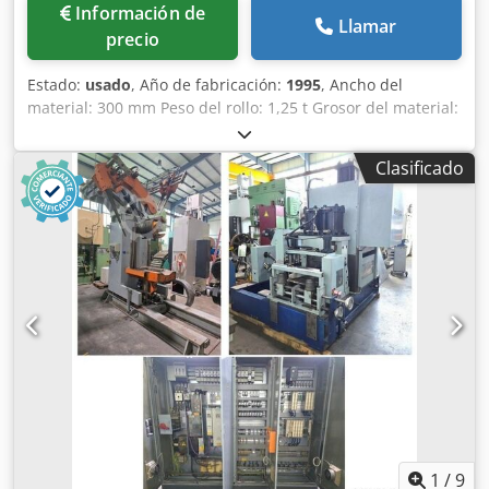
Información de
Llamar
precio
Estado:
usado
, Año de fabricación:
1995
, Ancho del
material: 300 mm Peso del rollo: 1,25 t Grosor del material:
0,4 - 3,5 mm Diámetro interior del rollo: 320 - 420 mm
Diámetro exterior del rollo: 1300 mm Sección transversal
Clasificado
del material: 750 mm² Número de rodillos rectores: 11
Diámetro de los rodillos rectores: 60 mm Número de
rodillos de alimentación: 4 Diámetro de los rodillos: 60 mm
Dkjdpfjzrpu Sex Ahujr Velocidad: 5 - 30 m/min Potencia del
motor: 5,0 kW Peso: 1,4 t Espacio requerido (ancho x largo
x alto): 3,3 x 1,85 x 1,7 m Máquina rectificadora (Tipo 1675-
B11-FQ) con accionamiento de regulación continua,
rodillos rectores accionados, ajuste manual individual del
soporte de los rodillos, ajuste central del ancho de la
banda, cesta de rodillos de salida Devanador simple (Tipo
2350 B-FPS) no accionado, con freno neumático de
seguimiento, expansión central hidráulica, dispositivo de
presión neumático Control de la formación de bucles
mediante sensor
1
/
9