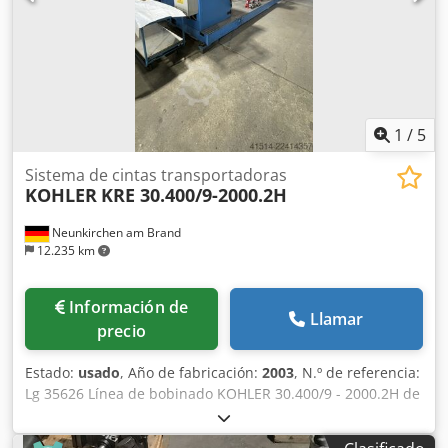
1
/
5
Sistema de cintas transportadoras
KOHLER
KRE 30.400/9-2000.2H
Neunkirchen am Brand
12.235 km
Información de
Llamar
precio
Estado:
usado
, Año de fabricación:
2003
, N.º de referencia:
Lg 35626 Línea de bobinado KOHLER 30.400/9 - 2000.2H de
segunda mano Año de fabricación: 2003 N.º de máquina:
70330 Dirección de trabajo: de izquierda a derecha Lado