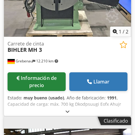
1
/
2
Carrete de cinta
BIHLER
MH 3
Grebenau
12.210 km
Información de
Llamar
precio
Estado:
muy bueno (usado)
, Año de fabricación:
1991
,
Capacidad de carga: máx. 700 kg Dkodpsuugi Eofx Ahujr
Diámetro del plato de bobina: 1.000 mm Diámetro exterior
del carrete: máx. 1.400 mm Diámetro interior del carrete:
Clasificado
260 - 710 mm Ancho del carrete: máx. 120 mm