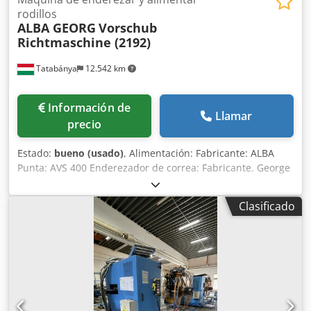
rodillos
ALBA GEORG
Vorschub
Richtmaschine (2192)
Tatabánya
12.542 km
Información de
Llamar
precio
Estado:
bueno (usado)
, Alimentación: Fabricante: ALBA
Punta: AVS 400 Enderezador de correa: Fabricante. George
Tipo: SBK 2 Dkedpfx Aelz I R Rjhuer ¡¡¡Doble
enderezamiento y línea de alimentación!!! ¡Con
Clasificado
documentación completa!