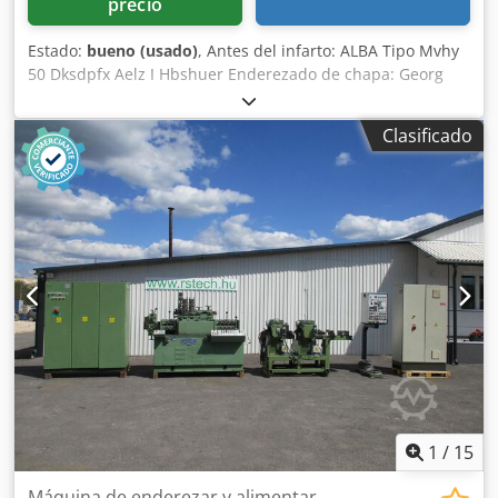
precio
Estado:
bueno (usado)
, Antes del infarto: ALBA Tipo Mvhy
50 Dksdpfx Aelz I Hbshuer Enderezado de chapa: Georg
SKB Con documentación completa
Clasificado
1
/
15
Máquina de enderezar y alimentar