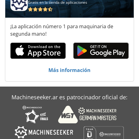
Gratis en la tienda de aplicaciones
Máquina De La Alimentación
Máquina Del Alimento
¡La aplicación número 1 para maquinaria de
Máquinas De Herramientas
segunda mano!
Sistema De Alimentacion
Tecnología De Alimentación
Más información
Unidad De Alimentación
Machineseeker.ar es patrocinador oficial de: