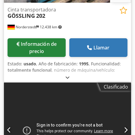
Cinta transportadora
GÖSSLING
202
Norderstedt
12.438 km
Información de
Llamar
precio
Estado:
usado
, Año de fabricación:
1995
, Funcionalidad:
totalmente funcional
, número de máquina/vehículo:
M60L/8491
, Oferta No.: M60L/8491 Tipo de maquina: cinta
transportadora Marca: GÖSSLING Tipo: 202 Ano: 1995
Clasificado
alcance de trabajo: 200 mm Djdpfx Aowi Szlsahsck alfura
útal: 12 cm área de ajuste: 150x50x113 altura de trabajo:
103 cm Sitio: Nuestros almacén