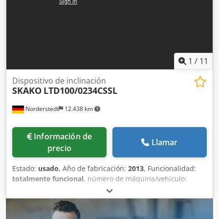
1
/
11
Dispositivo de inclinación
SKAKO
LTD100/0234CSSL
Norderstedt
12.438 km
Información de
Llamar
precio
Estado:
usado
, Año de fabricación:
2013
, Funcionalidad:
totalmente funcional
, número de máquina/vehículo:
M60I/8629
, Oferta No.: M60I/8629 Tipo de maquina:
Marca: SKAKO Tipo: LTD100/0234CSSL Ano: 2013
dimensions: 820x540x70 Dcjdpfx Aajwi Sv Nehok