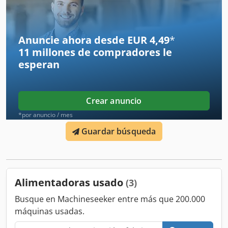
capacidad: 1 to alfura útal: 2337 mm Sitio: Alemania
Anuncie ahora desde EUR 4,49
*
11 millones de compradores
le
esperan
Crear anuncio
*por anuncio / mes
Guardar búsqueda
Alimentadoras usado
(3)
Busque en Machineseeker entre más que 200.000
máquinas usadas.