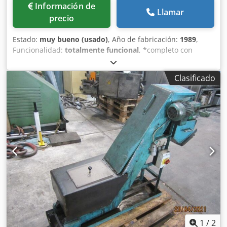
Información de
Llamar
precio
Estado:
muy bueno (usado)
, Año de fabricación:
1989
,
Funcionalidad:
totalmente funcional
, *completo con
control SKAKOTROL 400* Volumen neto: 700 Ltr. Dsdpfx
Aaewhqkcohsck Capacidad de carga:máx. 500 kg.
Clasificado
1
/
2