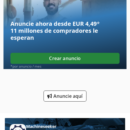
Alimentador De Reemplazo
Alimentador De Sobres
Anuncie ahora desde EUR 4,49
*
11 millones de compradores
le
Alimentador De Succión
esperan
Alimentador De Tornillo
Alimentador Del Alambre
Crear anuncio
Banda De Alimentación
*por anuncio / mes
Carro De Alimentación
Comercio De Alimentos
Anuncie aquí
De La Alimentacion
Dispositivo De Alimentación
Material De Alimentación
Machineseeker