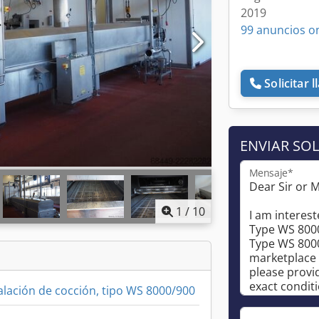
2019
99 anuncios o
Solicitar 
ENVIAR SOL
Mensaje*
1
/
10
alación de cocción, tipo WS 8000/900