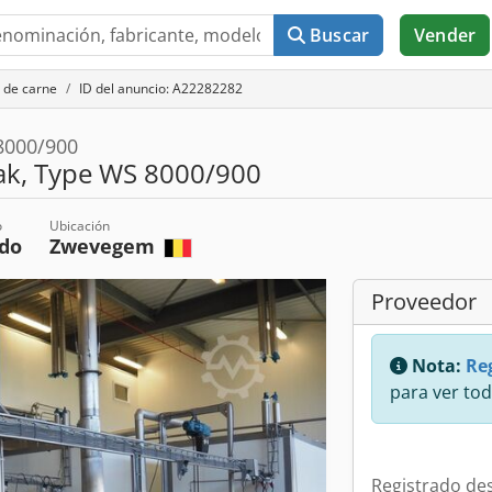
Buscar
Vender
 de carne
ID del anuncio: A22282282
 8000/900
bak, Type WS 8000/900
o
Ubicación
do
Zwevegem
Proveedor
Nota:
Reg
para ver tod
Registrado de