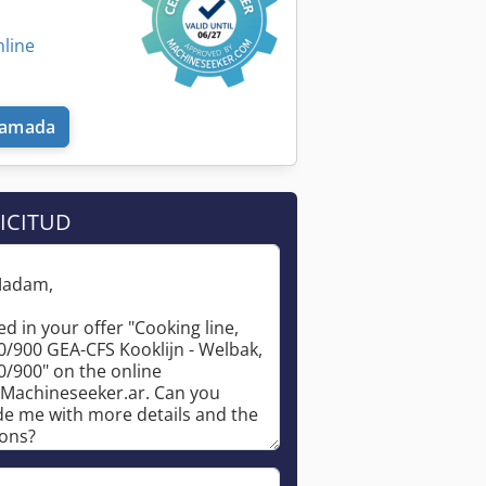
nline
llamada
ICITUD