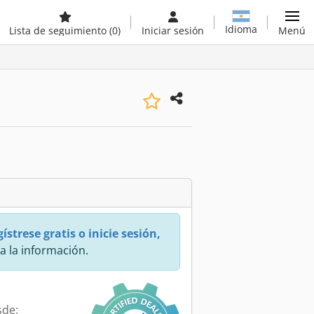
Idioma
Lista de seguimiento
(0)
Iniciar sesión
Menú
ístrese gratis o inicie sesión,
a la información.
sde: