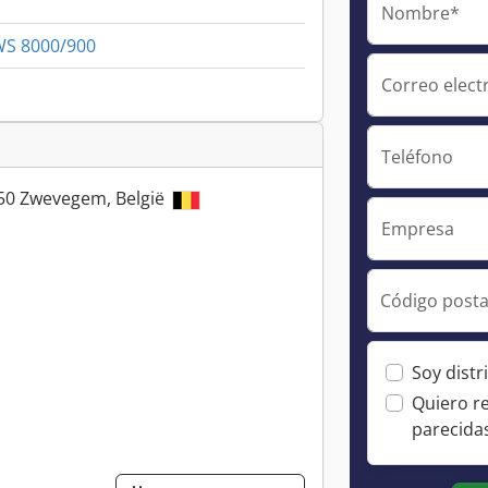
Nombre*
 WS 8000/900
Correo elect
Teléfono
550 Zwevegem, België
Empresa
Código posta
Soy distr
Quiero r
parecida