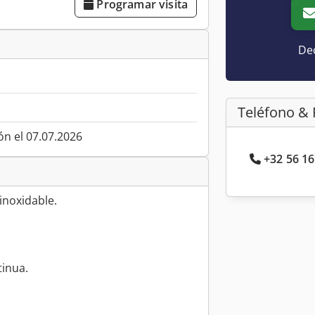
Programar visita
Dec
Teléfono & 
ón el 07.07.2026
+32 56 16
inoxidable.
tinua.