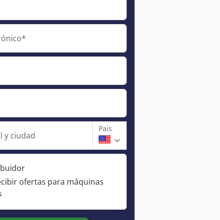
rónico*
País
l y ciudad
ibuidor
ecibir ofertas para máquinas
s