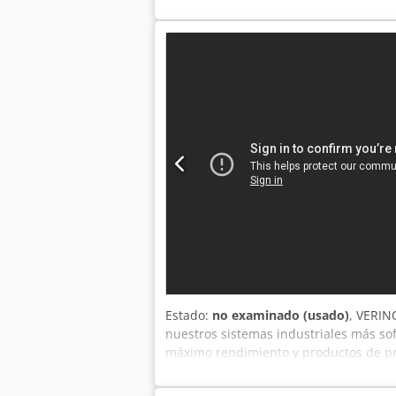
stock!
Estado:
no examinado (usado)
, VERIN
nuestros sistemas industriales más so
máximo rendimiento y productos de pri
Máxima uniformidad y eficiencia en el 
Apto para todo tipo de cocción y para