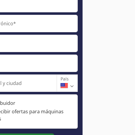
rónico*
País
l y ciudad
ibuidor
ecibir ofertas para máquinas
s