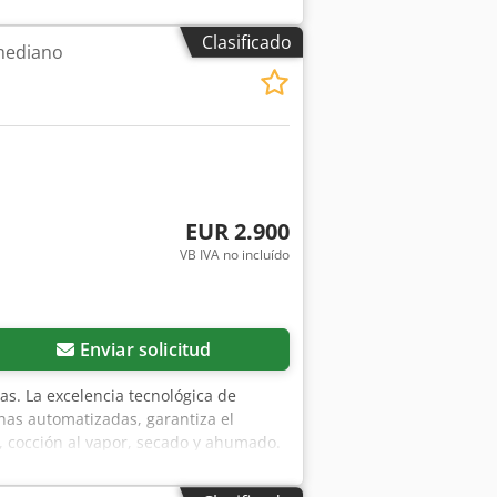
Clasificado
mediano
EUR 2.900
VB IVA no incluído
Enviar solicitud
s. La excelencia tecnológica de
nas automatizadas, garantiza el
, cocción al vapor, secado y ahumado.
 Optimización del tiempo de cocción.
rgía. Recetas y procesos programados