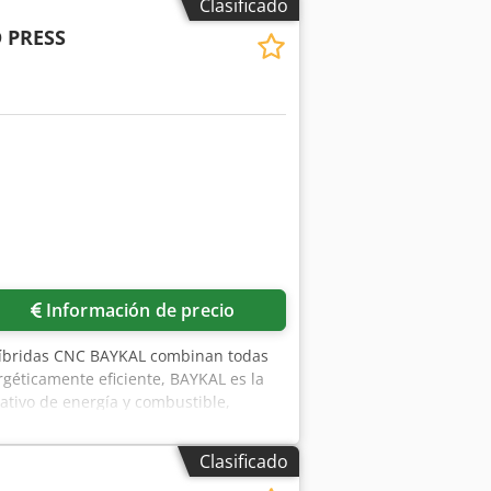
Clasificado
día con la máxima fiabilidad. El horno
 PRESS
umado Crsdeg H Tldepfx Adkef - Cocción
ductos cárnicos, ahumado de productos
ente con un material expandido que
nado y acanalado. La excelente
l JUNIOR, se garantiza mediante
ne con su propio sistema de producción
 control extremadamente avanzado,
namiento, una indicación del número de
 comandos para ajustar la transición de
Pedir más fotos
rso. Dimensiones exteriores totales: An
riores del cajón inferior: An 73 cm x
80 V, 12 kW Para las empresas
Información de precio
m, Anderungen und Zwischenverkauf
nzare Hablamos inglés. /Wir sprechen
híbridas CNC BAYKAL combinan todas
ergéticamente eficiente, BAYKAL es la
ativo de energía y combustible,
prolongan la vida útil de los
ema de prensas plegadoras híbridas
Clasificado
mbas para controlar cada uno de los