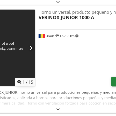
Horno universal, producto pequeño y 
VERINOX
JUNIOR 1000 A
Oradea
12.733 km
1
/
15
OX JUNIOR: horno universal para producciones pequeñas y mediana
fisticados, aplicada a hornos para producciones pequeñas y media
mera calidad. Horno con ventilación forzada para cocción en seco
tratamiento térmico (+/- 1 °C). Calentamiento rápido hasta 180 °C.
 productos de primera calidad. Fácil de usar. Bajo consumo de ene