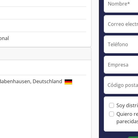
Nombre*
Correo elect
onal
Teléfono
Empresa
 Babenhausen, Deutschland
Código posta
Soy distr
Quiero r
parecida