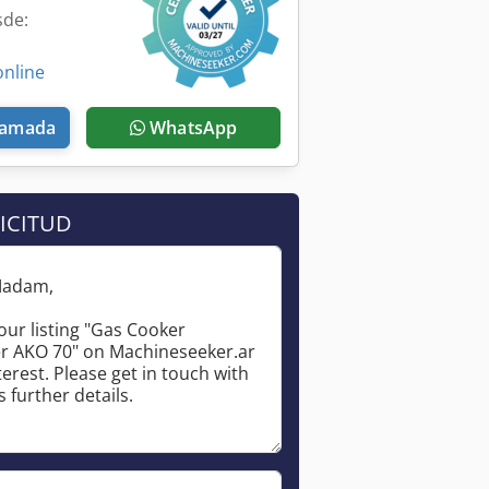
sde:
online
llamada
WhatsApp
ICITUD