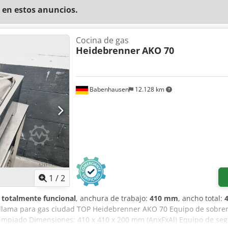
 en estos anuncios.
Cocina de gas
Heidebrenner
AKO 70
Babenhausen
12.128 km
1
/
2
:
totalmente funcional
, anchura de trabajo:
410 mm
, ancho total:
llama para gas ciudad TOP Heidebrenner AKO 70 Equipo de sobre
á limpiado Dimensiones: 410 x 410 x 200 mm (AnxFxAl) Equipo de s