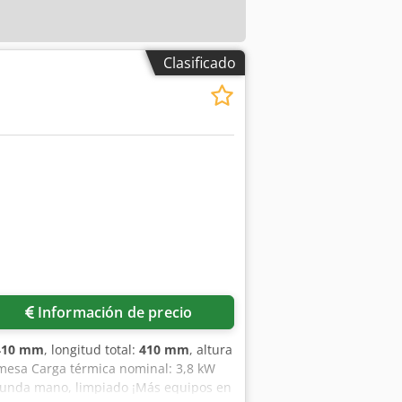
Clasificado
Pedir más fotos
Información de precio
410 mm
, longitud total:
410 mm
, altura
mesa Carga térmica nominal: 3,8 kW
egunda mano, limpiado ¡Más equipos en