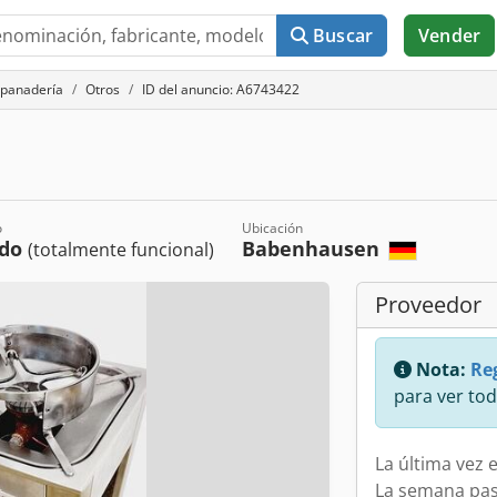
Buscar
Vender
 panadería
Otros
ID del anuncio: A6743422
o
Ubicación
ado
Babenhausen
(totalmente funcional)
Proveedor
Nota:
Reg
para ver tod
La última vez e
La semana pa