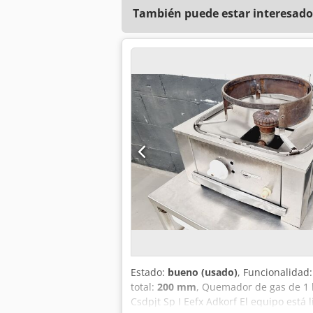
También puede estar interesado
Estado:
bueno (usado)
, Funcionalidad
total:
200 mm
, Quemador de gas de 1 
Csdpjt Sp I Eefx Adkorf El equipo est