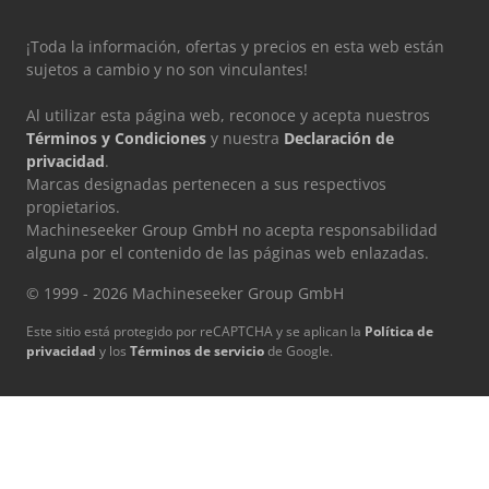
¡Toda la información, ofertas y precios en esta web están
sujetos a cambio y no son vinculantes!
Al utilizar esta página web, reconoce y acepta nuestros
Términos y Condiciones
y nuestra
Declaración de
privacidad
.
Marcas designadas pertenecen a sus respectivos
propietarios.
Machineseeker Group GmbH no acepta responsabilidad
alguna por el contenido de las páginas web enlazadas.
© 1999 - 2026 Machineseeker Group GmbH
Este sitio está protegido por reCAPTCHA y se aplican la
Política de
privacidad
y los
Términos de servicio
de Google.