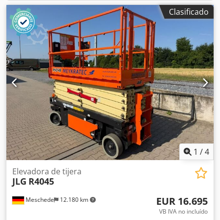
Clasificado
1
/
4
Elevadora de tijera
JLG
R4045
EUR 16.695
Meschede
12.180 km
VB IVA no incluído