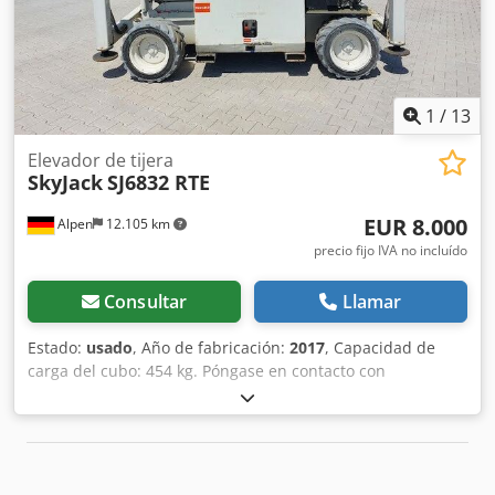
inspección y aprobación UVV. Áreas de pintura dañadas
pueden ser repintadas o reparadas a solicitud.
1
/
13
Elevador de tijera
SkyJack
SJ6832 RTE
EUR 8.000
Alpen
12.105 km
precio fijo IVA no incluído
Consultar
Llamar
Estado:
usado
, Año de fabricación:
2017
, Capacidad de
carga del cubo: 454 kg. Póngase en contacto con
Gebrauchtgeräte Center para obtener más información.
Csdezg S Nnspfx Apierf DE01