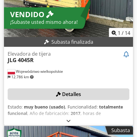
VENDIDO
¡Subaste usted mismo ahora!
1
/
14
Subasta finalizada
Elevadora de tijera
JLG
4045R
Województwo wielkopolskie
12.786 km
Detalles
Estado:
muy bueno (usado)
, Funcionalidad:
totalmente
funcional
, Año de fabricación:
2017
, horas de
funcionamiento:
666 h
, número de máquina/vehículo:
B200045457
, peso máximo de la carga:
350 kg
, altura de
Subasta
trabajo:
14.000 mm
, Sin precio mínimo: ¡garantizamos la