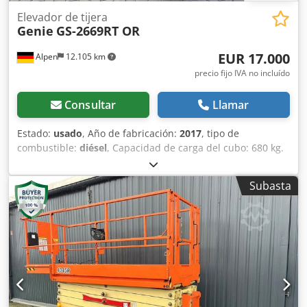
Elevador de tijera
Genie
GS-2669RT OR
EUR 17.000
Alpen
12.105 km
precio fijo IVA no incluído
Consultar
Llamar
Estado:
usado
, Año de fabricación:
2017
, tipo de
combustible:
diésel
, Capacidad de carga del cubo: 680 kg.
Credpfx Apjzm E A Ieiof Póngase en contacto con
Gebrauchtgeräte Center para obtener más información.
Subasta
DE01