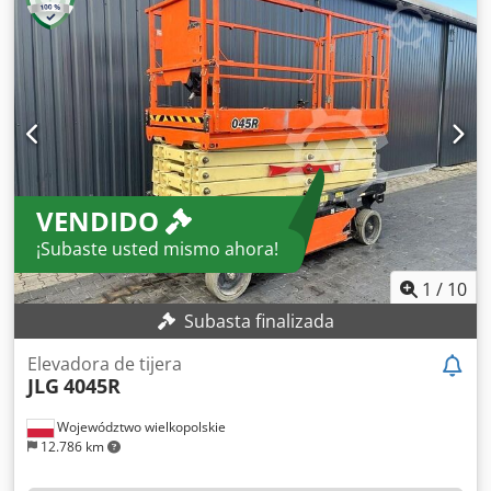
venta al precio de oferta más alto! DETALLES TÉCNICOS
Altura de trabajo: 14.000 mm Crjdpfx Ajznuzcspief
Capacidad de carga: 350 kg Horas de funcionamiento: 666
h DETALLES DE LA MÁQUINA Batería Tipo de batería:
Motive T1275 Plus Voltaje de la batería: 12 V Capacidad de
la batería: 150 Ah (C20) Capacidad de la batería: 120 Ah
(C5) Referencia externa: SL16151SP
VENDIDO
¡Subaste usted mismo ahora!
1
/
10
Subasta finalizada
Elevadora de tijera
JLG
4045R
Województwo wielkopolskie
12.786 km