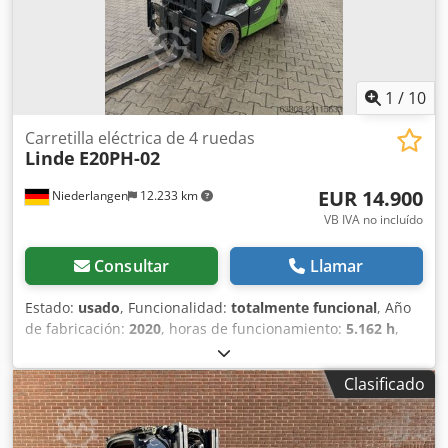
1
/
10
Carretilla eléctrica de 4 ruedas
Linde
E20PH-02
EUR 14.900
Niederlangen
12.233 km
VB IVA no incluído
Consultar
Llamar
Estado:
usado
, Funcionalidad:
totalmente funcional
, Año
de fabricación:
2020
, horas de funcionamiento:
5.162 h
,
capacidad de carga:
2.000 kg
, altura de elevación:
4.625
mm
, ascensor libre:
1.519 mm
, tipo de combustible:
Clasificado
eléctrico
, tipo de mástil:
triple
, altura de construcción:
2.121 mm
, longitud de la horquilla:
1.200 mm
, tipo de
accionamiento:
Elektro
, Apilador eléctrico de 4 ruedas