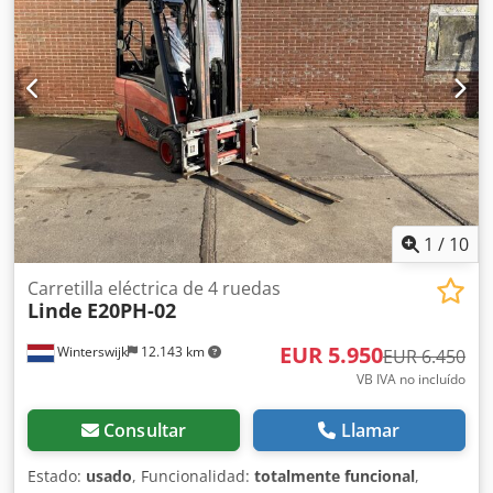
Centro de gravedad de la carga: 50 Tipo de mástil: tríplex
Estado: listo para usar y completamente operativo Estado
técnico: bueno Neumáticos delanteros, tipo: superelásticos
Neumáticos traseros, tipo: superelásticos Voltaje de la
batería: 48 V Crjdezc Slvspfx Abtof Tipo de batería: PzS Año
de fabricación de la batería: 2018 Rejilla de protección de
la carga, desplazador lateral, tercer circuito hidráulico,
cabina semicerada, espejo retrovisor interior, pedal único,
tapicería de tela, portadocumentos, barras de luces LED
delanteras y traseras, sistema BlueSpot trasero, Linde
Connect.
1
/
10
Carretilla eléctrica de 4 ruedas
Linde
E20PH-02
EUR 5.950
Winterswijk
12.143 km
EUR 6.450
VB IVA no incluído
Consultar
Llamar
Estado:
usado
, Funcionalidad:
totalmente funcional
,