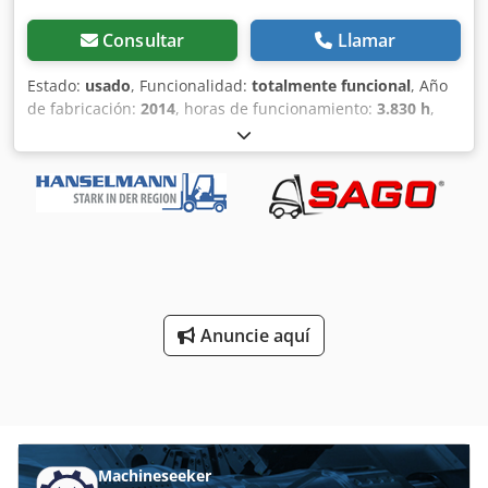
Consultar
Llamar
Estado:
usado
, Funcionalidad:
totalmente funcional
, Año
de fabricación:
2014
, horas de funcionamiento:
3.830 h
,
capacidad de carga:
2.000 kg
, altura de elevación:
4.625
mm
, ascensor libre:
1.519 mm
, tipo de combustible:
eléctrico
, tipo de mástil:
triple
, altura de construcción:
2.121 mm
, tipo de accionamiento:
Elektro
, Carretilla
elevadora eléctrica de 4 ruedas Clase ISO: ISO clase 2 =
1.000 - 2.500 kg Tipo de mástil: Triplex Estado: Listo para
su uso y totalmente funcional Estado técnico: bueno
Voltaje de la batería: 48V Credpjzdwz Dofx Abtof
Descripción: Cabina parcial Desplazador lateral, 3ª válvula,
Anuncie aquí
4ª válvula,
Machineseeker