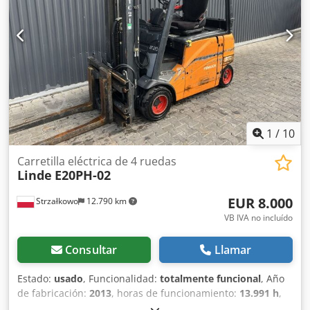
funcional Estado técnico: bueno Voltios de la batería: 48V
Desplazamiento lateral, posicionador de horquillas, 3ª
válvula, 4ª válvula,
1
/
10
Carretilla eléctrica de 4 ruedas
Linde
E20PH-02
EUR 8.000
Strzałkowo
12.790 km
VB IVA no incluído
Consultar
Llamar
Estado:
usado
, Funcionalidad:
totalmente funcional
, Año
de fabricación:
2013
, horas de funcionamiento:
13.991 h
,
capacidad de carga:
2.000 kg
, altura de elevación:
4.625