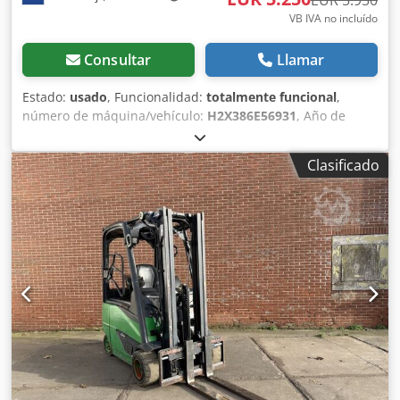
EUR 5.950
VB IVA no incluído
Consultar
Llamar
Estado:
usado
, Funcionalidad:
totalmente funcional
,
número de máquina/vehículo:
H2X386E56931
, Año de
fabricación:
2014
, horas de funcionamiento:
13.055 h
,
capacidad de carga:
2.000 kg
, altura de elevación:
4.620
Clasificado
mm
, tipo de combustible:
eléctrico
, altura de
construcción:
2.120 mm
, tipo de accionamiento:
Elektro
,
Carretilla elevadora eléctrica de 4 ruedas Número de
chasis: H2X386E56931 Centro de carga: 500 Estado: Lista
para el uso y totalmente funcional Estado técnico: bueno
Tipo de neumáticos delanteros: superelásticos Tipo de
neumáticos traseros: superelásticos Batería: 48V
Desplazador lateral, 3ª válvula, espejo interior, Cjdpfxjytza
Dj Abtjrf