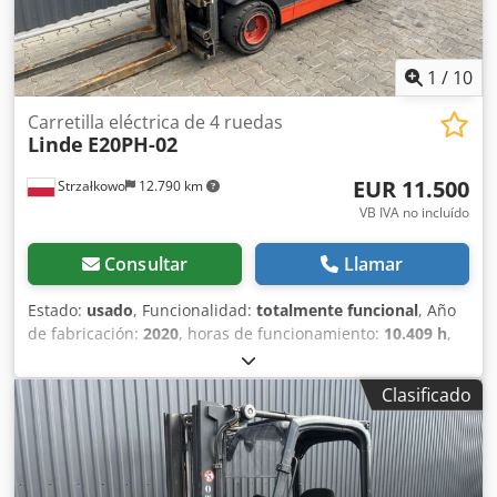
1
/
10
Carretilla eléctrica de 4 ruedas
Linde
E20PH-02
EUR 11.500
Strzałkowo
12.790 km
VB IVA no incluído
Consultar
Llamar
Estado:
usado
, Funcionalidad:
totalmente funcional
, Año
de fabricación:
2020
, horas de funcionamiento:
10.409 h
,
capacidad de carga:
2.000 kg
, altura de elevación:
4.625
mm
, ascensor libre:
1.519 mm
, tipo de combustible:
Clasificado
eléctrico
, tipo de mástil:
triple
, altura de construcción:
2.121 mm
, tipo de accionamiento:
Elektro
, Carretilla
elevadora eléctrica de 4 ruedas Clase ISO: ISO clase 2 =
1.000 - 2.500 kg Tipo de mástil: Triplex Codpfxjzf Tluj
Abterf Estado: Listo para su uso y completamente