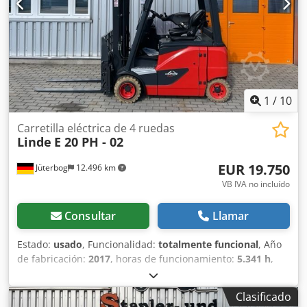
1
/
10
Carretilla eléctrica de 4 ruedas
Linde
E 20 PH - 02
EUR 19.750
Jüterbog
12.496 km
VB IVA no incluído
Consultar
Llamar
Estado:
usado
, Funcionalidad:
totalmente funcional
, Año
de fabricación:
2017
, horas de funcionamiento:
5.341 h
,
capacidad de carga:
2.000 kg
, altura de elevación:
4.620
mm
, ascensor libre:
1.100 mm
, tipo de combustible:
Clasificado
eléctrico
, tipo de mástil:
triple
, altura de construcción: