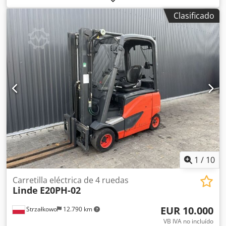
mm
, ascensor libre:
1.519 mm
, tipo de combustible:
Clasificado
eléctrico
, tipo de mástil:
triple
, altura de construcción:
2.121 mm
, tipo de accionamiento:
Elektro
, Carretilla
elevadora eléctrica de 4 ruedas Clase ISO: ISO Clase 2 =
1.000 - 2.500 kg Tipo de mástil: Triplex Estado: Lista para
usar y totalmente funcional Estado técnico: bueno Voltaje
de batería: 48V Año de batería: 2020 Credpjzf Tlbofx Abtef
Desplazador lateral, posicionador de horquillas, 3ª válvula,
4ª válvula,
1
/
10
Carretilla eléctrica de 4 ruedas
Linde
E20PH-02
EUR 10.000
Strzałkowo
12.790 km
VB IVA no incluído