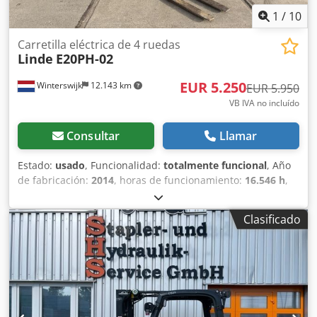
1
/
10
Carretilla eléctrica de 4 ruedas
Linde
E20PH-02
EUR 5.250
Winterswijk
12.143 km
EUR 5.950
VB IVA no incluído
Consultar
Llamar
Estado:
usado
, Funcionalidad:
totalmente funcional
, Año
de fabricación:
2014
, horas de funcionamiento:
16.546 h
,
capacidad de carga:
2.000 kg
, altura de elevación:
4.620
mm
, tipo de combustible:
eléctrico
, tipo de mástil:
triple
,
Clasificado
altura de construcción:
2.120 mm
, tipo de accionamiento:
Elektro
, Carretilla elevadora eléctrica de 4 ruedas Centro
de carga: 500 Tipo de mástil: Triplex Estado: Lista para uso
y completamente funcional Estado técnico: bueno Tipo de
neumáticos delanteros: Superelásticos Tipo de neumáticos
traseros: Superelásticos Batería Voltaje: 48V Desplazador
lateral, 3ª válvula, espejo interior, Crodoytzawepfx Abtjf