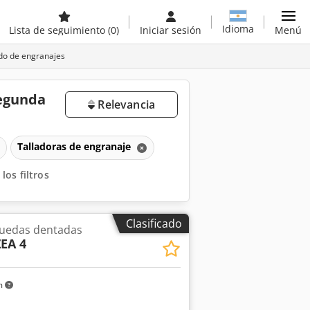
Idioma
Lista de seguimiento
(0)
Iniciar sesión
Menú
o de engranajes
segunda
Relevancia
Talladoras de engranaje
los filtros
Clasificado
uedas dentadas
EA 4
m