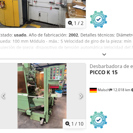
1
/
2
Estado:
usado
, Año de fabricación:
2002
, Detalles técnicos: Diáme
rueda: 100 mm Módulo - máx.: 5 Velocidad de giro de la pieza: mín
Sujeción de pieza: dispositivo de tensión automática Velocidad del
del husillo: 100 mm Crsdpfx Aoyzh Rasciof Diámetro de la brida del
contrapunto: 80 mm Peso de la máquina aprox.: 3500 kg Dimensione
Desbarbadora de e
Potencia total requerida: 10 kVA
PICCO
K 15
Malsch
12.018 km
1
/
10