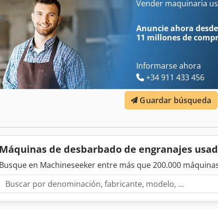
Vender maquinaria us
Anuncie ahora desde
11 millones de comp
Informarse ahora
+34 911 433 456
Guardar búsqueda
Máquinas de desbarbado de engranajes usa
Busque en Machineseeker entre más que 200.000 máquinas