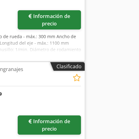
Pedir más fotos
Información de
precio
tro de rueda - máx.: 300 mm Ancho de
 Longitud del eje - máx.: 1100 mm
 husillo: 1/min. Diámetro de rodamiento
 husillo: 120 mm Recorrido de
s L x A x H: 1200 x 1450 x 2250 mm
Clasificado
ngranajes
Información de
precio