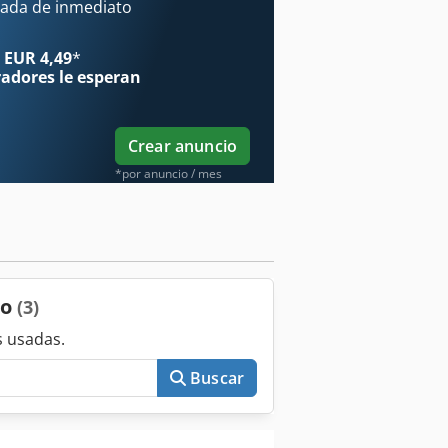
ada de inmediato
 EUR 4,49
*
radores
le esperan
Crear anuncio
*por anuncio / mes
do
(3)
 usadas.
Buscar