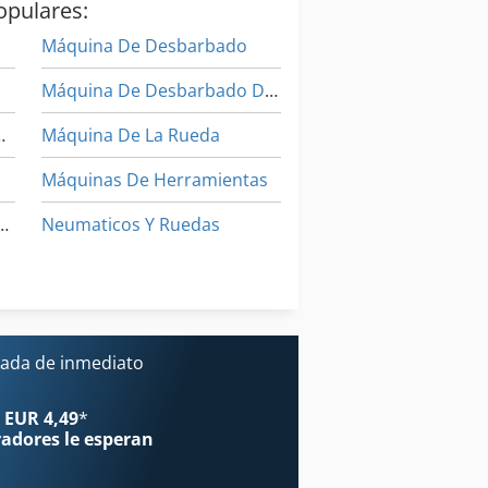
opulares:
Máquina De Desbarbado
Máquina De Desbarbado De Metal De Hoja
rra De Tracción
Máquina De La Rueda
Máquinas De Herramientas
 De Torneado De La Soldadura
Neumaticos Y Ruedas
Sistema De Desbarbado
Sistema De Lavado De Ruedas
o
ada de inmediato
 EUR 4,49
*
radores
le esperan