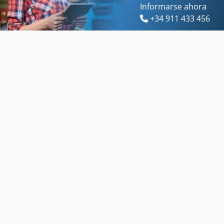
Informarse ahora
+34 911 433 456