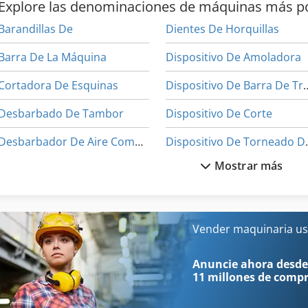
Explore las denominaciones de máquinas más p
Barandillas De
Dientes De Horquillas
Barra De La Máquina
Dispositivo De Amoladora
Cortadora De Esquinas
Dispositivo De Ba
Desbarbado De Tambor
Dispositivo De Corte
Desbarbador De Aire Comprimido
Dispositivo
Mostrar más
Desfibradora De Madera
Equipo De Bar
Desmontadora De Neumáticos
Excavadoras De Ruedas
Desmontadora De Neumáticos De Camión
Herramientas De Ranurad
Vender maquinaria us
Dientes De Carretilla Elevadora
Máquina De Decapado
Anuncie ahora desde
11 millones de comp