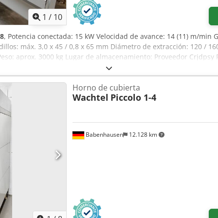
1
/
10
8
, Potencia conectada: 15 kW Velocidad de avance: 14 (11) m/min G
dillos: máx. 3,0 x 45 / 0,8 x 65 mm Diámetro de extracción: 120 / 
eso: aprox. 3000 kg Lugar de almacenamiento: Proveedor Crjdpsy R
Horno de cubierta
Wachtel
Piccolo 1-4
Babenhausen
12.128 km