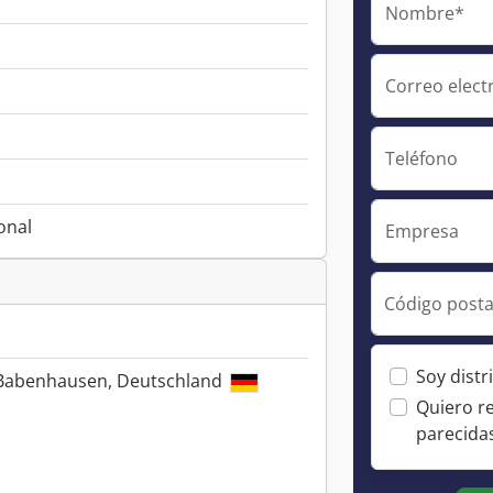
Nombre*
Correo elect
Teléfono
onal
Empresa
Código posta
Soy distr
 Babenhausen, Deutschland
Quiero r
parecida