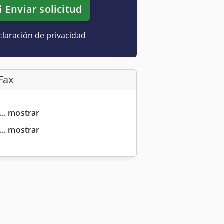
Enviar solicitud
laración de privacidad
Fax
... mostrar
... mostrar