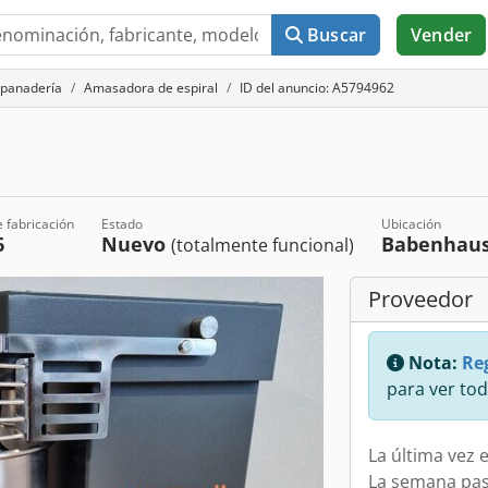
Buscar
Vender
 panadería
Amasadora de espiral
ID del anuncio: A5794962
 fabricación
Estado
Ubicación
6
Nuevo
Babenhau
(totalmente funcional)
Proveedor
Nota:
Reg
para ver tod
La última vez e
La semana pa