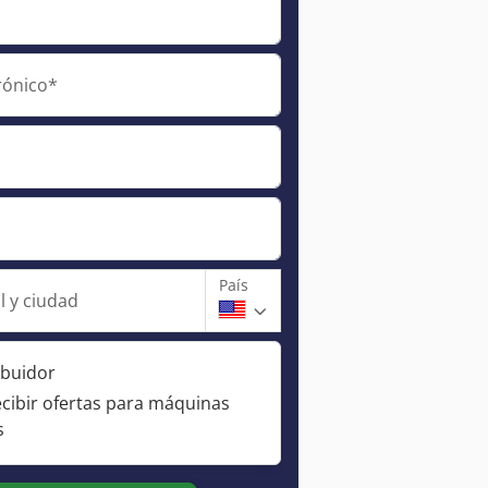
rónico*
País
l y ciudad
ibuidor
ecibir ofertas para máquinas
s