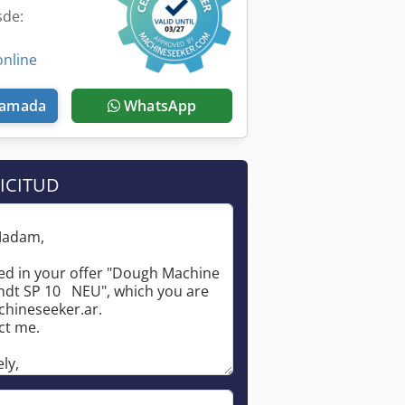
sde:
online
llamada
WhatsApp
ICITUD