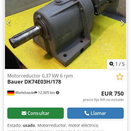
Dimensiones: 700/230/A410 mm -Peso: 70 kg
1
/
5
Motorreductor 0,37 kW 6 rpm
Bauer
DK74E03H/178
EUR 750
Wiefelstede
12.305 km
precio fijo IVA no incluído
Consultar
Llamar
Estado:
usado
, Motorreductor, motor eléctrico,