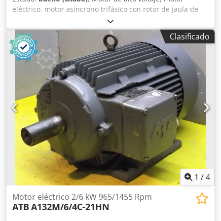
eléctrico, motor asíncrono trifásico con rotor de jaula de
ardilla -Potencia: 630 kW -Voltaje: 10500 V -Velocidad: 1493
rpm -Eje: Ø 65 x 140 mm -Diseño: B3 -Clase de protección:
Clasificado
IP 54 -Documentación: toda disponible -Cantidad: 1 pieza
disponible Crjdpfjvvmn Uox Akbsf -Dimensiones:
2440/1885/H1500 mm -Peso: 5000 kg
1
/
4
Motor eléctrico 2/6 kW 965/1455 Rpm
ATB
A132M/6/4C-21HN