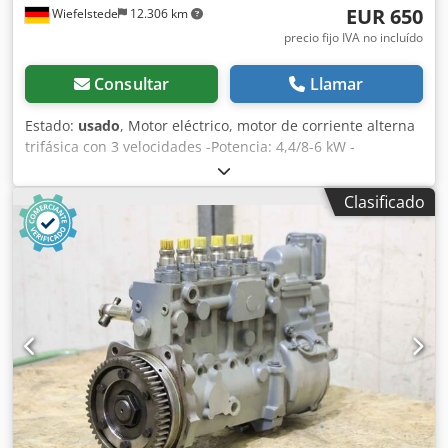
EUR 650
Wiefelstede
12.306 km
precio fijo IVA no incluído
Consultar
Llamar
Estado:
usado
, Motor eléctrico, motor de corriente alterna
trifásica con 3 velocidades -Potencia: 4,4/8-6 kW -
Velocidad: 725/1440/970 rpm -Conmutable por polos -Eje:
Ø 42 mm Crjdpfx Akoctyqfsbof -Tipo de construcción: B3 -
Clasificado
Grado de protección: IP 44 -Precio: por unidad -Cantidad: 2
unidades disponibles -Dimensiones: 650/440/A320 mm -
Peso: 140 kg