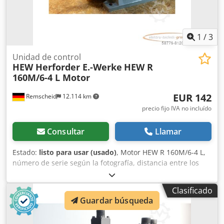
1
/
3
Unidad de control
HEW Herforder E.-Werke
HEW R
160M/6-4 L Motor
EUR 142
Remscheid
12.114 km
precio fijo IVA no incluído
Consultar
Llamar
Estado:
listo para usar (usado)
, Motor HEW R 160M/6-4 L,
número de serie según la fotografía, distancia entre los
agujeros de los orificios de montaje: 255 x 210 mm,
diámetro del eje de transmisión: 42 mm, usado, con signos
Clasificado
normales de uso, 100 % funcional, el suministro incluye lo
Guardar búsqueda
que se muestra en las fotos. ATENCIÓN: ¡Solicite por
separado el presupuesto para el embalaje y el envío!