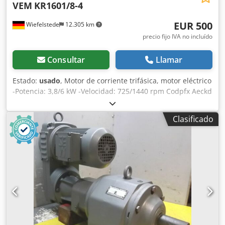
VEM
KR1601/8-4
EUR 500
Wiefelstede
12.305 km
precio fijo IVA no incluído
Consultar
Llamar
Estado:
usado
, Motor de corriente trifásica, motor eléctrico
-Potencia: 3,8/6 kW -Velocidad: 725/1440 rpm Codpfx Aeckd
Ehokbsrf -Eje: Ø 38 mm -Tipo de montaje: B5 -Grado de
protección: IP 44 -Precio: por unidad -Cantidad: 1 unidad
Clasificado
disponible -Dimensiones: 520/380/A360 mm -Peso: 94 kg