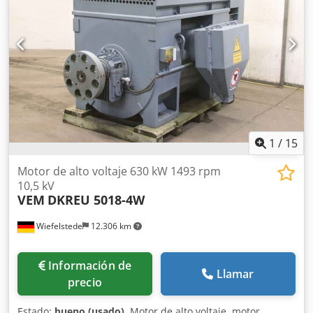
460/215/A325 mm -Peso: 32 kg
1
/
15
Motor de alto voltaje 630 kW 1493 rpm
10,5 kV
VEM
DKREU 5018-4W
Wiefelstede
12.306 km
Información de
Llamar
precio
Estado:
bueno (usado)
, Motor de alto voltaje, motor