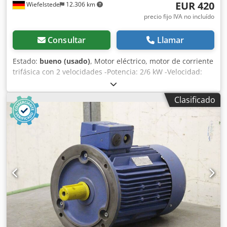
EUR 420
Wiefelstede
12.306 km
precio fijo IVA no incluído
Consultar
Llamar
Estado:
bueno (usado)
, Motor eléctrico, motor de corriente
trifásica con 2 velocidades -Potencia: 2/6 kW -Velocidad:
965/1455 rpm -Eje: Ø 38 mm -Tipo de construcción: B3 -
Conmutable por polos -Grado de protección: IP 54
Clasificado
Csdpfxocnf Hno Akborf -Cantidad: 3 unidades disponibles -
Precio: por unidad -Dimensiones: 480/320/A260 mm -Peso:
69 kg