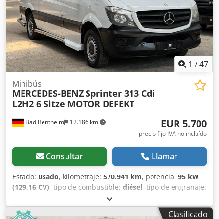
1
/
47
Minibús
MERCEDES-BENZ
Sprinter 313 Cdi
L2H2 6 Sitze MOTOR DEFEKT
EUR 5.700
Bad Bentheim
12.186 km
precio fijo IVA no incluído
Consultar
Llamar
Estado:
usado
, kilometraje:
570.941 km
, potencia:
95 kW
(129,16 CV)
, tipo de combustible:
diésel
, tipo de engranaje:
automático
, primer registro:
02/2014
, próxima inspección
(TÜV):
07/2027
, clase de emisión:
Euro 6
, color:
blanco
,
Clasificado
número de asientos:
6
, Equipamiento:
ABS, Programa