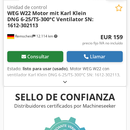
cilindros: 4 Csdsyt Ixajpfx Akbjrf Cilindrada del motor:
1.968 cc Eje delantero: dirección Pesos Peso en vacío: 2.103
Unidad de control
WEG
W22 Motor mit Karl Klein
kg Carga útil: 1.397 kg Peso máximo autorizado: 3.500 kg
DNG 6-25/TS-300°C Ventilator SN:
Estado Estado general: promedio Estado técnico: promedio
1612-302113
Estado estético: promedio
EUR 159
Remscheid
12.114 km
precio fijo IVA no incluído
Consultar
Llamar
Estado:
listo para usar (usado)
, Motor WEG W22 con
ventilador Karl Klein DNG 6-25/TS-300°C SN: 1612-302113,
usado, en buen estado, 100% funcional, suministro según
fotos. Cedpfx Ajx Dwinskbsrf
SELLO DE CONFIANZA
Distribuidores certificados por Machineseeker