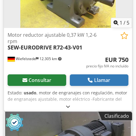
1
/
5
Motor reductor ajustable 0,37 kW 1,2-6
rpm
SEW-EURODRIVE
R72-43-V01
EUR 750
Wiefelstede
12.305 km
precio fijo IVA no incluído
Consultar
Llamar
Estado:
usado
, motor de engranajes con regulación, motor
de engranajes ajustable, motor eléctrico -Fabricante del
engranaje: SEW, tipo: R72-43-V01 -Fabricante del motor:
SEW, tipo: VUF1DT80K-6 -Potencia del motor: 0,37 kW -
Clasificado
Rango de velocidad: 1,2-6 RPM -Motor: con regulación -Eje
de transmisión: Ø 40 mm -Diseño: B3 -Cantidad: 2 motores
disponibles Crjdjc Nnaxopfx Akbjf -Precio: por unidad -