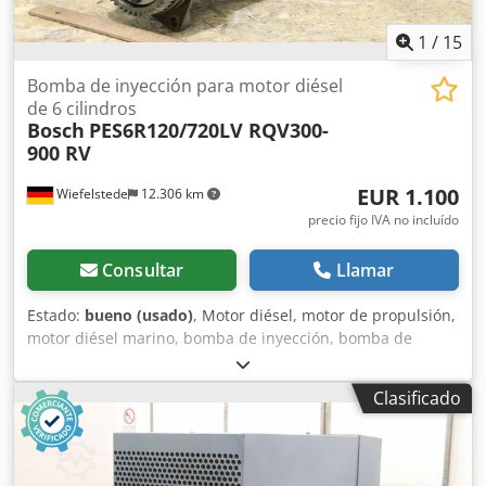
1
/
15
Bomba de inyección para motor diésel
de 6 cilindros
Bosch
PES6R120/720LV RQV300-
900 RV
EUR 1.100
Wiefelstede
12.306 km
precio fijo IVA no incluído
Consultar
Llamar
Estado:
bueno (usado)
, Motor diésel, motor de propulsión,
motor diésel marino, bomba de inyección, bomba de
combustible, bomba de inyección de combustible -
Fabricante: Bosch, bomba de inyección para motor diésel
Clasificado
de 6 cilindros -Tipo: PES6R120/720LV B 403 860 177
RQV300-900 RV -Componentes individuales: véase las fotos
Crsdpfeh It Trex Akbjf -Cantidad: 2 bombas de inyección
disponibles -Precio: por unidad -Dimensiones: