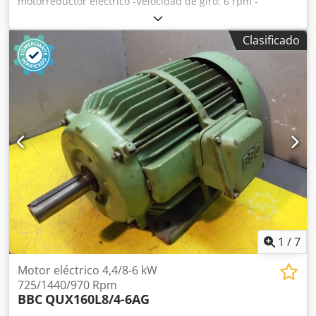
motorreductor eléctrico -Velocidad de giro: 6 rpm -
Potencia: 0,37 kW Csdpfocpnl Aox Akberf -Tipo de
construcción: B3 -Diámetro del eje: 40 mm -Grado de
Clasificado
protección: IP 65 -Cantidad: 1 motor disponible -Precio: por
unidad -Dimensiones: 675/260/A245 mm -Peso: 47 kg
1
/
7
Motor eléctrico 4,4/8-6 kW
725/1440/970 Rpm
BBC
QUX160L8/4-6AG