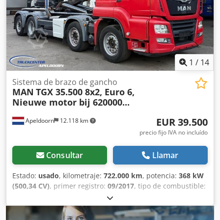
1
/
14
Sistema de brazo de gancho
MAN
TGX 35.500 8x2, Euro 6,
Nieuwe motor bij 620000...
EUR 39.500
Apeldoorn
12.118 km
precio fijo IVA no incluído
Consultar
Llamar
Estado:
usado
, kilometraje:
722.000 km
, potencia:
368 kW
(500,34 CV)
, primer registro:
09/2017
, tipo de combustible:
diésel
, configuración de ejes:
8x2
, distancia entre ejes:
6.670 mm
, combustible:
diésel
, color:
otro
, cabina del
conductor:
cabina dormitorio
, tipo de engranaje: