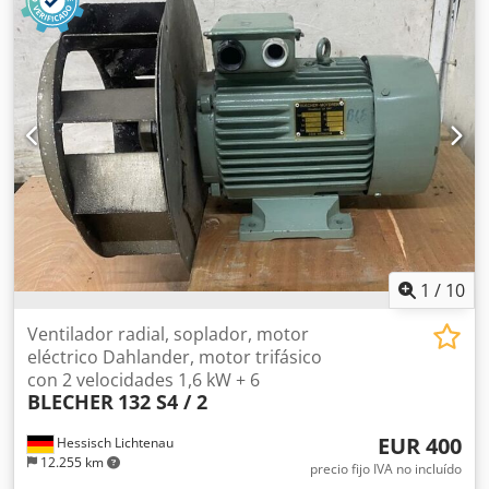
separado! Crodei D H N Djpfx Akbjf
1
/
10
Ventilador radial, soplador, motor
eléctrico Dahlander, motor trifásico
con 2 velocidades 1,6 kW + 6
BLECHER
132 S4 / 2
EUR 400
Hessisch Lichtenau
12.255 km
precio fijo IVA no incluído