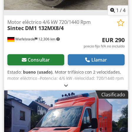
1
/
4
Motor eléctrico 4/6 kW 720/1440 Rpm
Sintec
DM1 132MX8/4
EUR 290
Wiefelstede
12.306 km
precio fijo IVA no incluído
Consultar
Llamar
Estado:
bueno (usado)
, Motor trifásico con 2 velocidades,
motor eléctrico -Potencia: 4/6 kW -Velocidad: 720/1440 rpm
-Eje: Ø 38 x 80 mm Crsdpfjd S Spdex Akbsf -Diseño: B5 -
Grado de protección: IP 55 -Dimensiones: 510/300/A350
Clasificado
mm -Peso: 77,5 kg