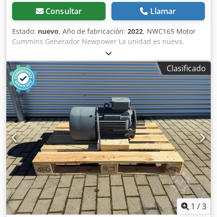
Consultar
Llamar
Estado:
nuevo
, Año de fabricación:
2022
, NWC165 Motor
Cummins Generador Newpower La unidad es nueva,
completa con controles, tanque de diesel, escape y
baterías. Cjdpfx Aksh U Nyrjborf Especificaciones técnicas
Clasificado
Motor: Cummins 6BTAA5.9-G12, 6 cilindros, refrigerado
por agua Generador:Leroy Somer Potencia continua: 120
kW / 150 kVA Potencia máxima: 132 kW / 165 kVA Conexión:
disyuntor 4P, (enchufes opcionales, interruptor de
transferencia automática opcional..) Frecuencia: 50Hz
Voltaje: 400/230V RPM: 1500 rpm. Depósito de gasóleo: 8-
10 horas de funcionamiento Dimensiones (LxAnxAl): 3100x
1100x1745mm Peso: 1700 kg Monitoreo de red,
insonorizado costes adicionales; Contador automático de
transferencias: 980€ Envío: - El transporte mundial,
incluida la descarga, es posible por un cargo adicional -
Para poder dar un precio de flete exacto, por favor
envíeme una consulta con sus datos y su
1
/
3