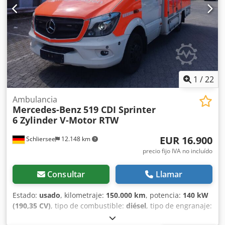
1
/
22
Ambulancia
Mercedes-Benz
519 CDI Sprinter
6 Zylinder V-Motor RTW
EUR 16.900
Schliersee
12.148 km
precio fijo IVA no incluído
Consultar
Llamar
Estado:
usado
, kilometraje:
150.000 km
, potencia:
140 kW
(190,35 CV)
, tipo de combustible:
diésel
, tipo de engranaje:
automático
, distancia entre ejes:
3.665 mm
, peso total: