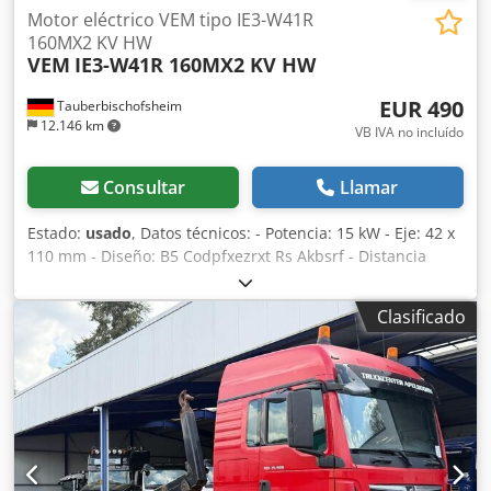
Motor eléctrico VEM tipo IE3-W41R
160MX2 KV HW
VEM
IE3-W41R 160MX2 KV HW
EUR 490
Tauberbischofsheim
12.146 km
VB IVA no incluído
Consultar
Llamar
Estado:
usado
, Datos técnicos: - Potencia: 15 kW - Eje: 42 x
110 mm - Diseño: B5 Codpfxezrxt Rs Akbsrf - Distancia
entre orificios del flange: aproximadamente 270 mm
Clasificado