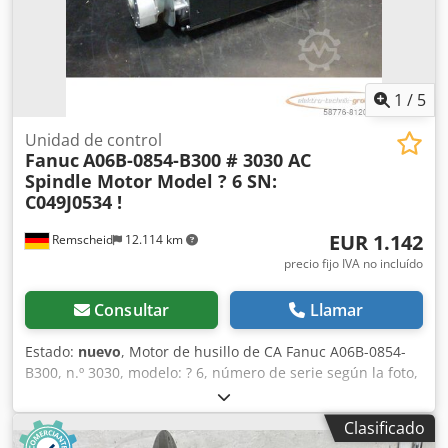
Carga útil: 18.100 kg MMA: 32.000 kg Peso máximo
remolcable: 50.000 kg Cjdpfx Aozid S Hjkbjrf Funcionalidad
Carrocería extensible: Sí Identificación Matrícula: BB-869-D
= Información de la empresa = Datos bancarios: Cuenta
Rabobank: 39.33.10.655 IBAN: NL73RABO0393310655
1
/
5
Código SWIFT: RABONL2U - ¡Verifique siempre nuestros
datos bancarios antes de realizar cualquier transacción! -
Unidad de control
No se reservan vehículos sin un depósito. - Nos
Fanuc
A06B-0854-B300 # 3030 AC
reservamos el derecho a errores de escritura y descripción
Spindle Motor Model ? 6 SN:
en todos los vehículos ofertados.
C049J0534 !
EUR 1.142
Remscheid
12.114 km
precio fijo IVA no incluído
Consultar
Llamar
Estado:
nuevo
, Motor de husillo de CA Fanuc A06B-0854-
B300, n.º 3030, modelo: ? 6, número de serie según la foto,
sin usar, 100 % funcional (falta la cubierta del ventilador).
El alcance del suministro se muestra en las fotos.
Clasificado
ATENCIÓN: ¡Solicite el coste del embalaje y el envío por