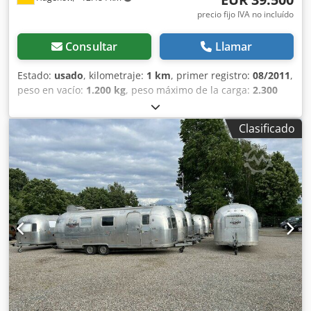
precio fijo IVA no incluído
Consultar
Llamar
Estado:
usado
, kilometraje:
1 km
, primer registro:
08/2011
,
peso en vacío:
1.200 kg
, peso máximo de la carga:
2.300
kg
, peso total:
3.500 kg
, color:
plateado
, tipo de engranaje:
mecánico
, amortiguación:
otro
, longitud total:
8.350 mm
,
Clasificado
Ventana de techo abatible/inclinable, puerta mosquitera,
apto para circular, inspección técnica (ITV) y emisiones (AU)
recién realizadas, longitud del vehículo 8350 mm, ancho
2470 mm, altura 2720 mm, Airstream Land Yacht
Overlander convertido en remolque de catering y food
trailer. Equipamiento de cocina con trampilla de servicio,
zona de trabajo, fregadero, armarios, estantes, agua
caliente, aguas residuales, horno combinado con conexión
de 220/400 voltios, lavavajillas industrial, frigorífico,
cámara frigorífica/congelador tipo walk-in, cámara termo
King con función de ultracongelación hasta -20°C, tomas
de corriente distribuidas por todo el interior, varias
ventanas, puerta de entrada con mosquitera, luces de