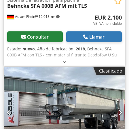
Sistema de filtración para piscina
Behncke
SFA 600B AFM mit TLS
EUR 2.100
Au am Rhein
12.018 km
VB IVA no incluído
Consultar
Llamar
Estado:
nuevo
, Año de fabricación:
2018
, Behncke SFA
600B AFM con TLS - con material filtrante Dcodpfow U Su
Ijx Adtsk - ligeras marcas de almacenamiento - envío
posible con coste adicional
Clasificado