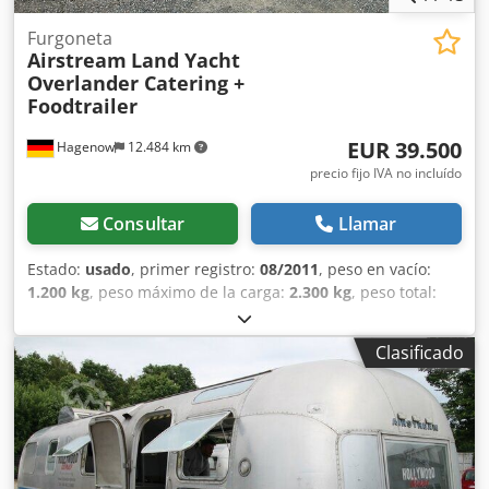
Furgoneta
Airstream
Land Yacht
Overlander Catering +
Foodtrailer
EUR 39.500
Hagenow
12.484 km
precio fijo IVA no incluído
Consultar
Llamar
Estado:
usado
, primer registro:
08/2011
, peso en vacío:
1.200 kg
, peso máximo de la carga:
2.300 kg
, peso total:
3.500 kg
, color:
plateado
, tipo de engranaje:
mecánico
,
amortiguación:
otro
, longitud total:
8.350 mm
, Unidad de
Clasificado
refrigeración Thermo King, unidad de refrigeración con
segundo evaporador, aislada, inspección técnica y de
emisiones recién realizadas, longitud del vehículo 8350
mm, ancho del vehículo 2470 mm, altura del vehículo 2720
mm. Airstream Land Yacht Overlander Catering +
Foodtrailer con equipamiento de cocina, ventanilla de