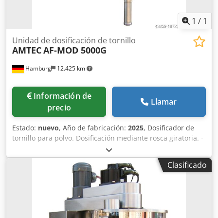
1
/
1
Unidad de dosificación de tornillo
AMTEC
AF-MOD 5000G
Hamburg
12.425 km
Información de
Llamar
precio
Estado:
nuevo
, Año de fabricación:
2025
, Dosificador de
tornillo para polvo. Dosificación mediante rosca giratoria. -
Especificaciones: Rango de llenado: 10-5000g; Capacidad
de tolva de llenado: 50 litros; Tolva con apertura lateral;
Clasificado
Construcción en acero inoxidable 304; Fuente de
alimentación: 220~415 V; Consumo de energía: 2,25kW.
Dcodev Nnmxjpfx Adtok Tenga en cuenta que nuestros
nuevos precios suelen ser más bajos que los precios
usados habituales. Simplemente pregúntenos y díganos su