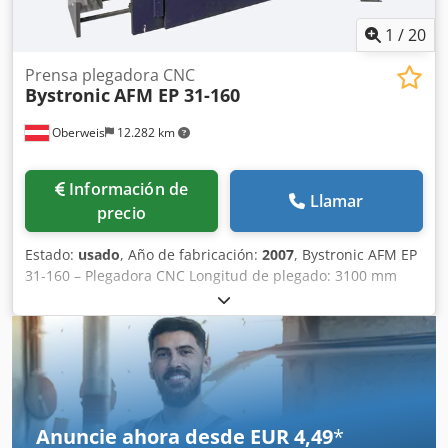
1
/
20
Prensa plegadora CNC
Bystronic
AFM EP 31-160
Oberweis
12.282 km
Información de
Llamar
precio
Estado:
usado
, Año de fabricación:
2007
, Bystronic AFM EP
31-160 – Plegadora CNC Longitud de plegado: 3100 mm
Capacidad: 160 t - Control CNC Cybelec DNC 880S -
Dispositivo de seguridad láser - Compensación hidráulica -
Plegado con tope - Incluye numerosas herramientas -
Incluye manual de instrucciones - Horas de
funcionamiento: 7266 - Número de plegados realizados:
315673 - Año de fabricación: 2007 Datos técnicos -
Capacidad: 160 t - Longitud de la mesa: 3150 mm -
Anuncie ahora desde EUR 4,49
*
Anchura de la mesa de trabajo: 60 mm - Altura de trabajo: