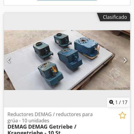
Tecnología avanzada que garantiza la calidad del producto
Dcjdotykvhspfx Adtok Contáctenos para más información y
consultas:
Clasificado
1
/
17
Reductores DEMAG / reductores para
grúa - 10 unidades
DEMAG
DEMAG Getriebe /
Krangetriebe - 10 St.