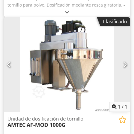
tornillo para polvo. Dosificación mediante rosca giratoria. -
Especificaciones: Rango de llenado: 500-10.000g;
Capacidad de tolva de llenado: 100 litros; Tolva con
Clasificado
apertura lateral; Construcción en acero inoxidable 304;
Fuente de alimentación: 220~415 V; Consumo de energía:
2,75kW. Dedpev Nnm Esfx Adtjck Tenga en cuenta que
nuestros nuevos precios suelen ser más bajos que los
precios usados habituales. Simplemente pregúntenos y
díganos su tarea de embalaje. - Normalmente hay entre 30
y 50 máquinas nuevas diferentes disponibles de inmediato
en stock. Además, tenemos plazos de entrega muy cortos
de aproximadamente 3 semanas para máquinas
fabricadas según las especificaciones del cliente. - Todas
las máquinas están disponibles con garantía total.
1
/
1
Unidad de dosificación de tornillo
AMTEC
AF-MOD 1000G