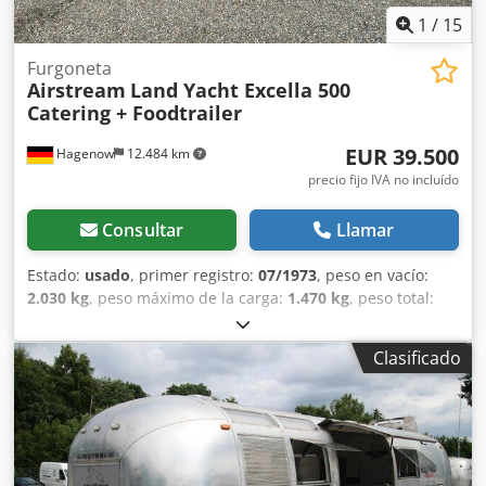
gálibo, escotillas de techo, depósito de agua limpia,
1
/
15
depósito de aguas residuales, calentador de agua
instantáneo, 2 baterías AfM de 140 Ah 12V. Djdpfx
Furgoneta
Airstream
Land Yacht Excella 500
Aewyfdujdtjck
Catering + Foodtrailer
EUR 39.500
Hagenow
12.484 km
precio fijo IVA no incluído
Consultar
Llamar
Estado:
usado
, primer registro:
07/1973
, peso en vacío:
2.030 kg
, peso máximo de la carga:
1.470 kg
, peso total:
3.500 kg
, color:
plateado
, tipo de engranaje:
mecánico
,
amortiguación:
otro
, longitud total:
9.800 mm
, Unidad de
Clasificado
refrigeración Thermo-King, sistema de refrigeración con
segundo evaporador, aislado, inspección técnica de
vehículo nueva (HU/AU), longitud del vehículo 9800 mm,
ancho del vehículo 2420 mm, altura del vehículo 2800 mm.
Airstream Land Yacht Excella 500 remolque de catering y
comida, equipamiento de cocina, ventana de servicio, área