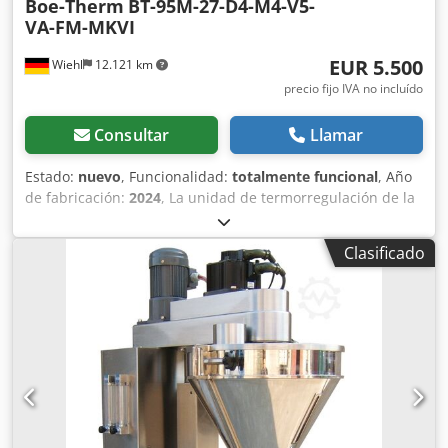
Boe-Therm
BT-95M-27-D4-M4-V5-
VA-FM-MKVI
EUR 5.500
Wiehl
12.121 km
precio fijo IVA no incluído
Consultar
Llamar
Estado:
nuevo
, Funcionalidad:
totalmente funcional
, Año
de fabricación:
2024
, La unidad de termorregulación de la
empresa está disponible y no ha sido puesta en
funcionamiento. Dcsdpow Rb Hfefx Adtjk Medio: Agua
Clasificado
Potencia de calefacción: 27 kW Potencia de refrigeración:
175 kW VA: Drenaje del molde (vacío) FM: Supervisión de
caudal MKVI: Pantalla táctil