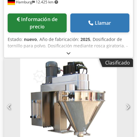
Hamburg
12.425 km
Información de
Llamar
precio
Estado:
nuevo
, Año de fabricación:
2025
, Dosificador de
tornillo para polvo. Dosificación mediante rosca giratoria. -
Especificaciones: Rango de llenado: 5-1000g; Capacidad de
tolva de llenado: 30 litros; Tolva con apertura lateral;
Clasificado
Construcción en acero inoxidable 304; Fuente de
alimentación: 220~415 V; Consumo de energía: 1,4kW.
Tenga en cuenta que nuestros nuevos precios suelen ser
más bajos que los precios usados habituales. Simplemente
pregúntenos y díganos su tarea de embalaje. -
Normalmente hay entre 30 y 50 máquinas nuevas
diferentes disponibles de inmediato en stock. Además,
tenemos plazos de entrega muy cortos de
aproximadamente 3 semanas para máquinas fabricadas
según las especificaciones del cliente. - Todas las
máquinas están disponibles con garantía total. Dodpfx
Adjv Nnmljtsck