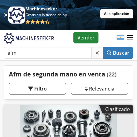
Machineseeker
A la aplicación
Gratis en la tienda de aplicaciones
Vender
Buscar
Afm de segunda mano en venta
(22)
Filtro
Relevancia
Clasificado