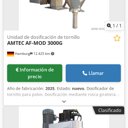
1
/
1
Unidad de dosificación de tornillo
AMTEC
AF-MOD 3000G
Hamburg
12.425 km
Información de
Llamar
precio
Año de fabricación:
2025
, Estado:
nuevo
, Dosificador de
tornillo para polvo. Dosificación mediante rosca giratoria. -
Especificaciones: Rango de llenado: 5-3000g; Capacidad de
tolva de llenado: 50 litros; Tolva con apertura lateral;
Clasificado
Construcción en acero inoxidable 304; Fuente de
alimentación: 220~415 V; Consumo de energía: 1,4kW.
Dodpfxov Nnmro Adtjck Tenga en cuenta que nuestros