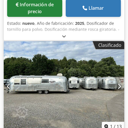
Información de
Llamar
precio
Estado:
nuevo
, Año de fabricación:
2025
, Dosificador de
tornillo para polvo. Dosificación mediante rosca giratoria. -
Especificaciones: Rango de llenado: 1-200g; Capacidad de
tolva de llenado: 15 litros; Tolva con apertura lateral;
Clasificado
Construcción en acero inoxidable 304; Fuente de
alimentación: 220~415 V; Consumo de energía: 1kW. Tenga
en cuenta que nuestros nuevos precios suelen ser más
bajos que los precios usados habituales. Simplemente
pregúntenos y díganos su tarea de embalaje. -
Normalmente hay entre 30 y 50 máquinas nuevas
diferentes disponibles de inmediato en stock. Además,
tenemos plazos de entrega muy cortos de
aproximadamente 3 semanas para máquinas fabricadas
según las especificaciones del cliente. - Todas las
máquinas están disponibles con garantía total. Dcodov Nnl
Uspfx Adtsk
1
/
13