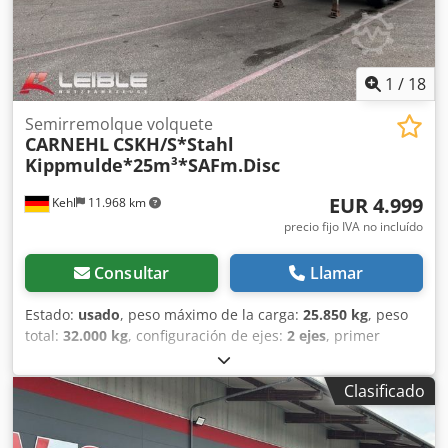
1
/
18
Semirremolque volquete
CARNEHL
CSKH/S*Stahl
Kippmulde*25m³*SAFm.Disc
EUR 4.999
Kehl
11.968 km
precio fijo IVA no incluído
Consultar
Llamar
Estado:
usado
, peso máximo de la carga:
25.850 kg
, peso
total:
32.000 kg
, configuración de ejes:
2 ejes
, primer
registro:
05/2001
, longitud del espacio de carga:
7.330
mm
, anchura del espacio de carga:
2.350 mm
, altura del
Clasificado
espacio de carga:
1.500 mm
, volumen del espacio de
carga:
25 m³
, ancho total:
2.550 mm
, altura total:
3.100
mm
, Año de fabricación:
2001
, Equipamiento:
ABS
, 2 ejes