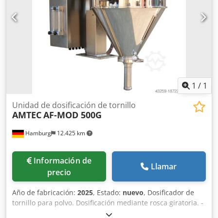
tarea de embalaje. - Normalmente hay entre 30 y 50
máquinas nuevas diferentes disponibles de inmediato en
stock. Además, tenemos plazos de entrega muy cortos de
aproximadamente 3 semanas para máquinas fabricadas
según las especificaciones del cliente. - Todas las
máquinas están disponibles con garantía total.
1
/
1
Unidad de dosificación de tornillo
AMTEC
AF-MOD 500G
Hamburg
12.425 km
Información de
Llamar
precio
Año de fabricación:
2025
, Estado:
nuevo
, Dosificador de
tornillo para polvo. Dosificación mediante rosca giratoria. -
Especificaciones: Rango de llenado: 3-500g; Capacidad de