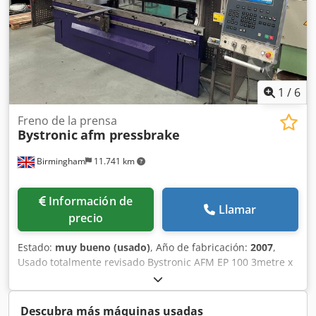
1
/
6
Freno de la prensa
Bystronic
afm pressbrake
Birmingham
11.741 km
Información de
Llamar
precio
Estado:
muy bueno (usado)
, Año de fabricación:
2007
,
Usado totalmente revisado Bystronic AFM EP 100 3metre x
100ton cnc prensa plegadora para la venta: Modelo: Afm
Ewards Pearson 100 Marca: Bystronic Año: 2007 Control
Cybelec 880S - control popular Longitud de trabajo mm:
Descubra más máquinas usadas