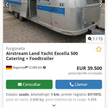
servicio, zona de trabajo, fregadero, armarios, estantes,
agua caliente, aguas residuales, horno combinado con
conexión de 220/400 voltios, lavavajillas industrial,
frigorífico, cámara frigorífica/congelador accesible, cámara
frigorífica/congelador Thermo King hasta menos 20 grados
(modo ultracongelación), tomas de corriente en todo el
habitáculo, varias ventanas, puerta de entrada con
mosquitera, luces de posición, claraboyas, depósito de
1
/
15
agua limpia, depósito de aguas residuales, calentador
instantáneo de agua, 2 baterías de 140Ah 12V AfM.
Furgoneta
Airstream
Land Yacht Excella 500
Dsdpfxswyfdzj Adtjck
Catering + Foodtrailer
EUR 39.500
Hagenow
12.484 km
precio fijo IVA no incluído
Consultar
Llamar
Estado:
usado
, kilometraje:
1 km
, primer registro:
07/1973
,
peso en vacío:
2.030 kg
, peso máximo de la carga:
1.470
kg
, peso total:
3.500 kg
, color:
plateado
, tipo de engranaje: