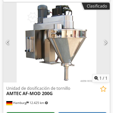
tolva de llenado: 30 litros; Tolva con apertura lateral;
Clasificado
Construcción en acero inoxidable 304; Fuente de
alimentación: 220~415 V; Consumo de energía: 1kW.
Dodpfx Adsv Nnmfetsck Tenga en cuenta que nuestros
nuevos precios suelen ser más bajos que los precios
usados habituales. Simplemente pregúntenos y díganos su
tarea de embalaje. - Normalmente hay entre 30 y 50
máquinas nuevas diferentes disponibles de inmediato en
stock. Además, tenemos plazos de entrega muy cortos de
aproximadamente 3 semanas para máquinas fabricadas
según las especificaciones del cliente. - Todas las
máquinas están disponibles con garantía total.
1
/
1
Unidad de dosificación de tornillo
AMTEC
AF-MOD 200G
Hamburg
12.425 km