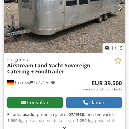
de trabajo, fregadero, armarios, estantes, agua caliente,
aguas residuales, horno combinado, conexión de 220/400
voltios, lavavajillas industrial, refrigerador, cámara
frigorífica/congelador transitable, cámara
frigorífica/congelador Thermo King hasta menos 20 grados,
función de ultracongelación, enchufes en todo el
habitáculo, varias ventanas, puerta de entrada con
mosquitera, luces de gálibo, trampillas de techo, depósito
1
/
15
de agua limpia, depósito de aguas residuales, calentador
de agua instantáneo, 2 baterías AfM de 140Ah 12V cada
Furgoneta
Airstream
Land Yacht Sovereign
una. Djdpfjwzbk Tsx Adtock
Catering + Foodtrailer
EUR 39.500
Hagenow
12.484 km
precio fijo IVA no incluído
Consultar
Llamar
Estado:
usado
, primer registro:
07/1968
, peso en vacío:
1.900 kg
, peso máximo de la carga:
1.250 kg
, peso total:
3.150 kg
, color:
plateado
, tipo de engranaje:
mecánico
,