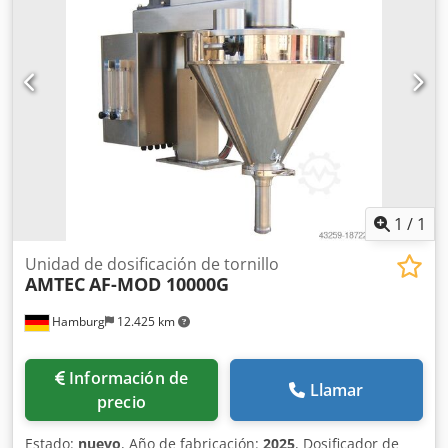
nuevos precios suelen ser más bajos que los precios
usados habituales. Simplemente pregúntenos y díganos su
tarea de embalaje. - Normalmente hay entre 30 y 50
máquinas nuevas diferentes disponibles de inmediato en
stock. Además, tenemos plazos de entrega muy cortos de
aproximadamente 3 semanas para máquinas fabricadas
según las especificaciones del cliente. - Todas las
máquinas están disponibles con garantía total.
1
/
1
Unidad de dosificación de tornillo
AMTEC
AF-MOD 10000G
Hamburg
12.425 km
Información de
Llamar
precio
Estado:
nuevo
, Año de fabricación:
2025
, Dosificador de