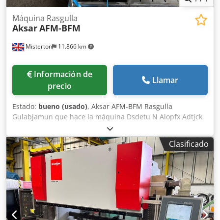
Máquina Rasgulla
Aksar
AFM-BFM
Misterton
11.866 km
Información de
Llamar
precio
Estado:
bueno (usado)
, Aksar AFM-BFM Rasgulla
Gulabjamun que hace la máquina Dsdetu N Alopfx Adtjck
Rasgulla Gulabjamun que hace la máquina, bola que
forma la máquina se utiliza para cortar y redondear varios
Clasificado
tipos de dulces y de productos alimenticios como rasgulla,
gulabjamun, rasmalia, chumchum, peda, chocolate, laddu
del coco, bolas dulces, kachori, bolas de las fechas, riceball
y varios tipos de panadería, confitería y bocados indios,
tolva 15L, 10.000 pedazos por hora, 1g a 100g, velocidad
variable, móvil, 1Ph