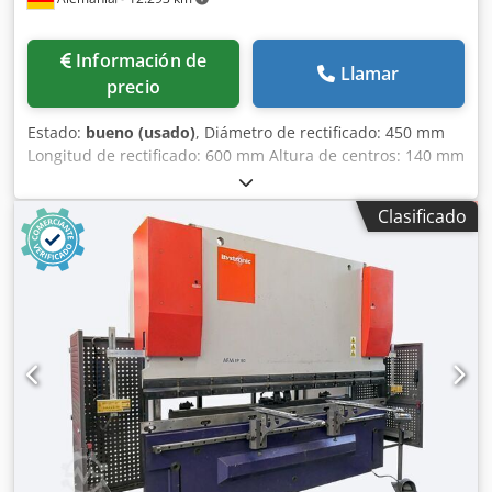
Información de
Llamar
precio
Estado:
bueno (usado)
, Diámetro de rectificado: 450 mm
Longitud de rectificado: 600 mm Altura de centros: 140 mm
Diámetro de pieza: 280 mm Velocidad del cabezal: 63 - 400
rpm Velocidad de la muela: 20-35 m/s Dimensiones
Clasificado
aproximadas (LxAxA): 2,4 x 1,9 x 2,1 m Esta rectificadora
cilíndrica está en buen estado, disponible de inmediato y
puede ser inspeccionada bajo tensión en origen.
DESCRIPCIÓN: Dodpfx Adexcblqstsck - Dispositivo de
rectificado interior - Unidad de refrigerante - Avances
automáticos Distancia entre puntos: - 430 mm incl. pinza
de sujeción y plato ajustable - 600 mm hasta alojamiento
cónico sin plato