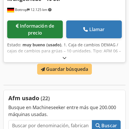
Bottrop
12.125 km
Información de
Llamar
precio
Estado:
muy bueno (usado)
, 1. Caja de cambios DEMAG /
cajas de cambios para grúas – 10 unidades. Tipo: AFM 06 –
1 unidad Tipo: AFM 05 – 1 unidad Dodpoyu Sbuefx Adtsck
Tipo: AFM 04 – 1 unidad (hay 3 unidades disponibles).
Guardar búsqueda
Tipo: AFM 04 – 1 unidad Tipo: ADE 50 DD – 1 unidad Tipo:
Caja de engranajes cónicos AFW 08 – 1 unidad Tipo: WUK
60 TD – 1 unidad Tipo: P 208 – 1 unidad
Afm usado
(22)
Busque en Machineseeker entre más que 200.000
máquinas usadas.
Buscar