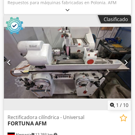
Repuestos para máquinas fabricadas en Polonia. AFM
Andrychow, FUM Poreba, FAT Wrocław, AVIA Warszawa,
Jafo Jarocin, ZM Tarnow, FAMOT Pleszew. Repuestos para
Clasificado
tornos polacos, entre otros: TUM 25, TUM 35, TUJ 50, TUJ
63, TUJ 560, TUJ 630, TUR 50, TUR 63, TUR 560, TUR 630,
TPK 90, TRP 93, TRP 110, TR 115, TR 135. Repuestos para
fresadoras polacas, entre otros: FND 25, FND 32, FND 40,
C20, D36, D40, serie FF, serie FR. Dcodpfxjum Ixxe Adtek
1
/
10
Rectificadora cilíndrica - Universal
FORTUNA
AFM
Alemania
12.293 km