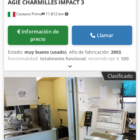
AGIE CHARMILLES
IMPACT 3
Castano Primo
11.812 km
Información de
Llamar
precio
Estado:
muy bueno (usado)
, Año de fabricación:
2003
,
Funcionalidad:
totalmente funcional
, recorrido eje X:
500
mm
, recorrido del eje Y:
350 mm
, recorrido del eje Z:
500
mm
, peso total:
3.600 kg
, ELECTROEROSIONADORA AGIE
Clasificado
CHARMILLES AGIETRON IMPACT 3 CON EJE C Dcsdpfxjy Rd
Ime Acysk DESPLAZAMIENTO EJE X: 500 mm
DESPLAZAMIENTO EJE Y: 350 mm DESPLAZAMIENTO EJE Z:
500 mm DESPLAZAMIENTO EJE C: 360° DIMENSIONES DE LA
MESA: 800 x 600 mm DIMENSIONES DE LA CUBA: 1100 x
730 x 400 mm CAMBIADOR DE ELECTRODOS: 28
POSICIONES ACCESORIOS: SISTEMA EROWA