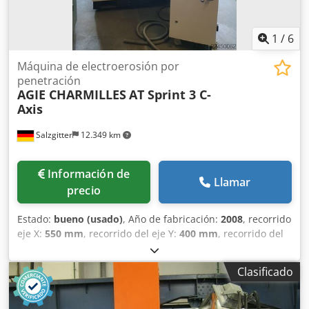
1
/
6
Máquina de electroerosión por
penetración
AGIE CHARMILLES
AT Sprint 3 C-
Axis
Salzgitter
12.349 km
Información de
Llamar
precio
Estado:
bueno (usado)
, Año de fabricación:
2008
, recorrido
eje X:
550 mm
, recorrido del eje Y:
400 mm
, recorrido del
eje Z:
350 mm
, altura total:
2.200 mm
, ancho total:
1.900
mm
, longitud total:
1.800 mm
, ancho de la mesa:
650 mm
,
Clasificado
longitud de la mesa:
850 mm
, Máquina de electroerosión
por penetración con eje C. Dodpfx Acjzqd Rroyeck