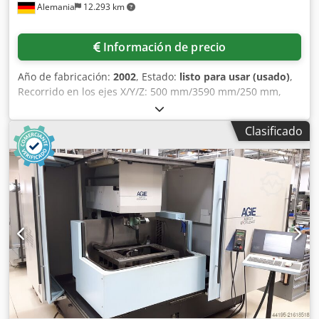
Alemania
12.293 km
Información de precio
Año de fabricación:
2002
, Estado:
listo para usar (usado)
,
Recorrido en los ejes X/Y/Z: 500 mm/3590 mm/250 mm,
rango de diámetro del hilo: 0,15 mm-0,3 mm, dimensiones
máximas de la pieza de trabajo en los ejes X/Y/Z: 1050
Clasificado
mm/650 mm/250 mm, peso máximo de la pieza de trabajo:
400 kg/800 kg, conicidad máxima: 30°/100 mm, velocidad
del hilo: 300 mm/s, calidad de superficie máxima: Ra 0,1
µm. Dimensiones de la máquina en los ejes X/Y/Z: aprox.
2800 mm/2400 mm/2250 mm, peso: aprox. 4500 kg,
control: Agie, horas de funcionamiento: aprox. 151182 h.
Documentación disponible. Es posible realizar una visita in
situ. La imagen es un ejemplo. Dsdpfszhnruox Acyock