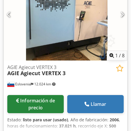
dongle. Dsdozadkxjpfx Acyeck
1
/
8
AGIE Agiecut VERTEX 3
AGIE
Agiecut VERTEX 3
Eslovenia
12.024 km
Información de
Llamar
precio
Estado:
listo para usar (usado)
, Año de fabricación:
2006
,
horas de funcionamiento:
37.021 h
, recorrido eje X:
500