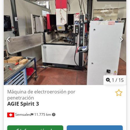
1
/
15
Máquina de electroerosión por
penetración
AGIE
Spirit 3
Semsales
11.775 km