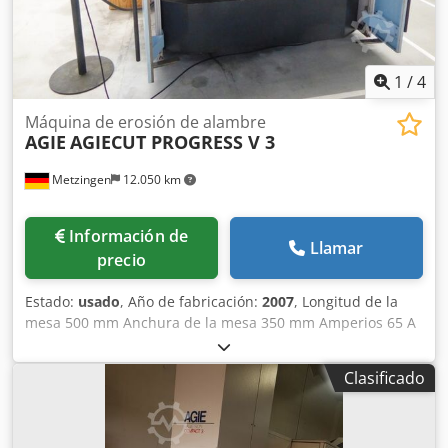
1
/
4
Máquina de erosión de alambre
AGIE
AGIECUT PROGRESS V 3
Metzingen
12.050 km
Información de
Llamar
precio
Estado:
usado
, Año de fabricación:
2007
, Longitud de la
mesa 500 mm Anchura de la mesa 350 mm Amperios 65 A
Unidad de control CNC AGIEVISION 5 Potencia total
necesaria 20 kW Peso de la máquina aprox. 4000 kg
Clasificado
Espacio necesario aprox. m A G I E (Suiza) Máquina de
erosión por hilo controlada por CNC Tipo AGIECUT
PROGRESS V 3 Año de construcción 2007 _____ Campo de