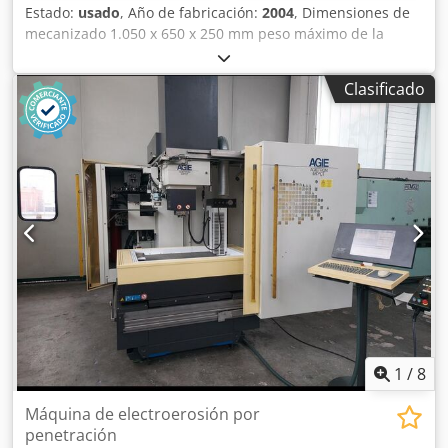
Estado:
usado
, Año de fabricación:
2004
, Dimensiones de
mecanizado 1.050 x 650 x 250 mm peso máximo de la
pieza 400 (800) kg Control Agievision AGIE Conicidad
máxima 30° / 100 mm Recorrido eje X 500 mm Dcjdpfxow
Clasificado
Spa No Acyok Recorrido eje Y 350 mm Recorrido eje Z 426
mm Recorrido eje U x V mm Rápidos eje X 3 m/min Rápidos
eje Y 3 m/min Rápidos eje U 0,6 m/min Rápidos eje V 0,6
m/min Rápidos eje Z 0,6 m/min Diámetro de hilo 0,2...0,33
mm Consumo total 12,1 kVA Peso de la máquina aprox. 3,9
t Dimensiones aprox. 2,8 x 2,4 x 2,3 m Máquina de erosión
por hilo AGIE - Agiecut Progress 3
1
/
8
Máquina de electroerosión por
penetración