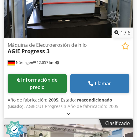
recibir su pedido. También ofrecemos servicios de puesta
en marcha y formación.
1
/
6
Máquina de Electroerosión de hilo
AGIE
Progress 3
Nürtingen
12.057 km
Información de
Llamar
precio
Año de fabricación:
2005
, Estado:
reacondicionado
(usado)
, AGIECUT Progress 3 Año de fabricación: 2005
Recorridos: X= 500 mm, Y= 350 mm, Z= 426 mm Recorridos
de los ejes U/V: +/- 70 mm Dcedpegzv Scofx Acyok
Clasificado
Conicidad máxima: 30° a una altura de 100 mm
Dimensiones máximas de la pieza de trabajo: 1050 x 650 x