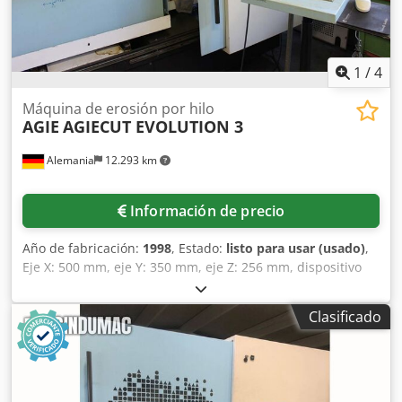
1
/
4
Máquina de erosión por hilo
AGIE
AGIECUT EVOLUTION 3
Alemania
12.293 km
Información de precio
Año de fabricación:
1998
, Estado:
listo para usar (usado)
,
Eje X: 500 mm, eje Y: 350 mm, eje Z: 256 mm, dispositivo
de corte cónico: U=70 mm, V=70 mm, potencia de
conexión: 9 kVA, corriente nominal: 13,1 A, peso: 4,4 t,
Clasificado
equipamiento: enhebrado automático de hilo, depósito de
agua con descenso, marco de sujeción universal, control
manual, AgieSetup 3D para compensación automática de
la posición de la pieza, pistola de lavado, filtro de cartucho
de papel y software de programación Lei/Wirecut con