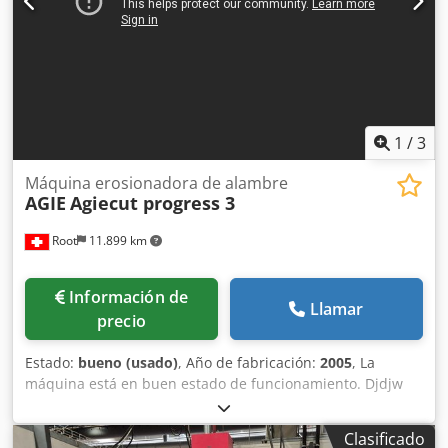
2215 x 2220 mm Peso neto: 3600 kg
1
/
3
Máquina erosionadora de alambre
AGIE
Agiecut progress 3
Root
11.899 km
Información de
Llamar
precio
Estado:
bueno (usado)
, Año de fabricación:
2005
, La
máquina está en buen estado de funcionamiento. Djdjw
Rqu Sjpfx Acyeck
Clasificado