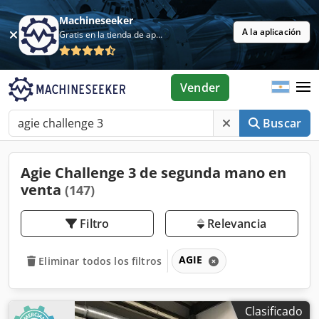
Machineseeker
A la aplicación
Gratis en la tienda de aplicaciones
Vender
Buscar
Agie Challenge 3 de segunda mano en
venta
(147)
Filtro
Relevancia
AGIE
Eliminar todos los filtros
Clasificado