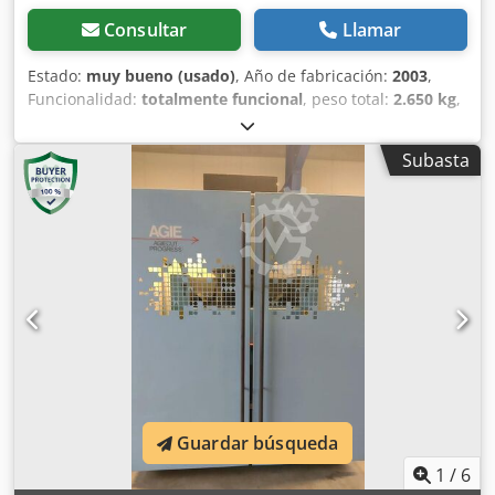
Consultar
Llamar
Estado:
muy bueno (usado)
, Año de fabricación:
2003
,
Funcionalidad:
totalmente funcional
, peso total:
2.650 kg
,
frecuencia de entrada:
50 Hz
, Los posibles accesorios se
pueden discutir en el lugar. Djdpfoy Irdksx Acyock
Subasta
Guardar búsqueda
1
/
6