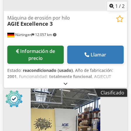
1
/
2
Máquina de erosión por hilo
AGIE
Excellence 3
Nürtingen
12.057 km
Información de
Llamar
precio
Estado:
reacondicionado (usado)
, Año de fabricación:
2001
, Funcionalidad:
totalmente funcional
, AGIECUT
Excellence 3 Año de fabricación: 2001 Recorridos: X= 500
mm, Y= 350 mm, Z= 256 mm Recorridos de los ejes U/V: +/-
Clasificado
70 mm Conicidad máxima: 30° a 100 mm de altura
Dimensiones máximas de la pieza: 1050 x 650 x 250 mm
Peso máximo de la pieza: 400/800 kg Calidad superficial
alcanzable: Ra: 0,10 µm Diámetros de hilo disponibles:
0,10 – 0,33 mm Máquina de corte por hilo sumergida con
enhebrado automático de hilo Con depósito de descenso