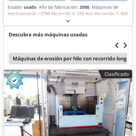
Estado:
usado
, Año de fabricación:
2008
, Máquinas de
electroerosión / EDM Recorrido X: 550 mm Recorrido Y: 400
mm Recorrido Z: 350 mm Tamaño de la mesa X: 700 mm
Tamaño de la mesa Y: 500 mm Peso máximo del electrodo:
80 kg Peso máximo de la pieza: 1000 kg Cambiador de
Descubra más máquinas usadas
herramientas: 5 posiciones Dedpfow Ektfex Acyjck
Refrigerador Eje C
e
Máquinas de erosión por hilo con recorrido longitu
Clasificado