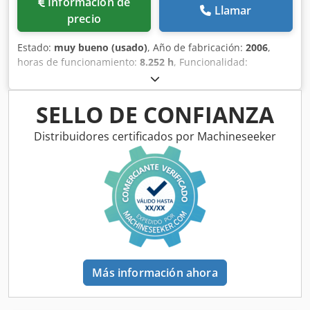
Información de
Llamar
precio
Estado:
muy bueno (usado)
, Año de fabricación:
2006
,
horas de funcionamiento:
8.252 h
, Funcionalidad:
totalmente funcional
, La máquina está disponible para su
inspección en nuestras instalaciones de Semsales. Se ha
utilizado para prototipado, con muy pocas horas de
SELLO DE CONFIANZA
funcionamiento. Cambiador de herramientas de 10
posiciones. Mandril Erowa ITS50. Dcodpfx Aoy In Dmocyok
Distribuidores certificados por Machineseeker
Más información ahora