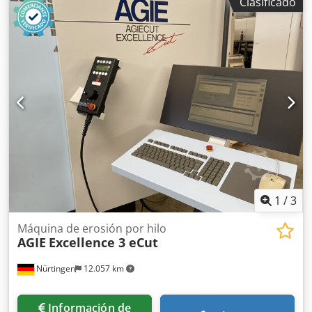
Clasificado
Challenge 2 eCut Año de fabricación: 2005 Recorridos
(X/Y/Z): 350 x 250 x 256 mm Recorridos (U/V): +/- 70 mm
Dcodpfxjxyxfpe Acyjk Conicidad máxima: 30° a 100 mm
Dimensiones máximas de la pieza (largo/ancho/alto): 750 x
550 x 250 mm Peso máximo de la pieza (con/sin baño):
200/450 kg Mejor acabado superficial alcanzable: 0,2 µm
Ra Diámetros de hilo disponibles: 0,10 - 0,33 mm Incluye
marco de sujeción universal AGIE Incluye caja de mando
AGIE JOGGER Incluye consola con puerto USB La máquina
será limpiada, revisada y probada por nosotros después
de la recepción del pedido. También podemos ofrecer la
puesta en marcha y la formación.
1
/
3
Máquina de erosión por hilo
AGIE
Excellence 3 eCut
Nürtingen
12.057 km
Información de