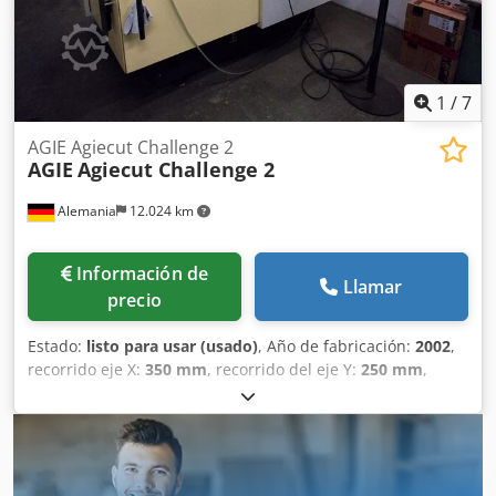
Dimensiones (largo x ancho x alto): 2800 x 2400 x 2220 mm
Peso neto: 4500 kg La máquina es limpiada, revisada y
probada exhaustivamente por nosotros después de la
recepción del pedido. Incl. formación de usuario en
Techma sobre su máquina reacondicionada. Opcional:
1
/
7
Transporte, puesta en marcha, formación, refrigerador.
AGIE Agiecut Challenge 2
AGIE
Agiecut Challenge 2
Alemania
12.024 km
Información de
Llamar
precio
Estado:
listo para usar (usado)
, Año de fabricación:
2002
,
recorrido eje X:
350 mm
, recorrido del eje Y:
250 mm
,
recorrido del eje Z:
256 mm
, Diámetro del alambre (máx.):
0,33 mm
, peso total:
3.600 kg
, número de ejes:
5
, diámetro
del alambre (min.):
0,1 mm
, Esta máquina de
electroerosión por hilo AGIE Agiecut Challenge 2 de 5 ejes
se fabricó en 2002. Pesa 3.600 kg y funciona con una