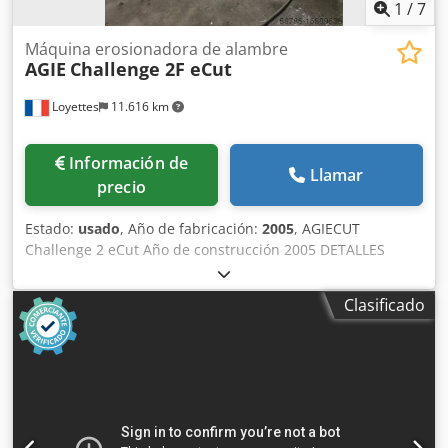
Dimensions Machine Depth 1800 mm
1
/
7
Máquina erosionadora de alambre
AGIE
Challenge 2F eCut
Loyettes
11.616 km
Información de
Llamar
precio
Estado:
usado
, Año de fabricación:
2005
, AGIECUT
Challenge 2 eCut Año de construcción 2005 DETALLES
TÉCNICOS Recorrido del eje X 350 mm Recorrido del eje Y
250 mm Recorrido del eje Z 256 mm Eje U/V: ±70 mm
Clasificado
Ángulo del cono 30°/100 mm Velocidad de corte: > 300
mm²/min Calidad: Ra 0,1 µm Altura de la rosca: 250 mm
Matriz de roscado: 1/2 mm Diámetro del hilo: 0,1 - 0,33
mm Altura de la pieza: 250 mm Anchura de la pieza: 550
mm Longitud de la pieza: 750 mm Peso de la pieza con/sin
baño: 200 / 450 kg Dsdpfx Acoua Uzfsyock DETALLES DE LA
MÁQUINA Tamaño del baño: 700 l Dimensiones : 2215 x