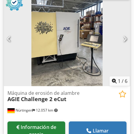
de la máquina : 2.689 x 1.855 [mm] - Altura de la máquina
: 2.593 [mm] Cedouhcbiopfx Amroha - Peso de la máquina
: 3.000 [kg] - Horas de erosión por chispa : 39.554 [h]
EQUIPAMIENTO - CNC AGIEVISION con pantalla LCD en
color : 10,4 ['] - Volante electrónico a distancia - Eje C -
Mandril de husillo : EROWA - Bandeja retráctil automática -
Filtración integrada : DAI 2
1
/
6
Máquina de erosión de alambre
AGIE
Challenge 2 eCut
Nürtingen
12.057 km
Información de
Llamar