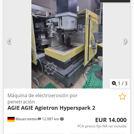
mecanizado para el procesamiento tridimensional
Diversos accesorios Cedpszi Nnmofx Amreha MARCELS
MASCHINEN AG
1
/
3
Máquina de electroerosión por
penetración
AGIE
AGIE Agietron Hyperspark 2
EUR 14.000
Mauerstetten
12.087 km
FCA precio fijo IVA no incluído