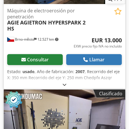
3.000 × 1.700 × 2.580 mm Peso de la máquina: aprox. 2.550
kg
Máquina de electroerosión por
penetración
AGIE
AGIETRON HYPERSPARK 2
HS
EUR 13.000
Brno-město
12.527 km
EXW precio fijo IVA no incluído
Consultar
Llamar
Estado:
usado
, Año de fabricación:
2007
, Recorrido del eje
X: 350 mm Recorrido del eje Y: 250 mm Chedpfx Aszqr
Ryomroa Recorrido del eje Z: 350 mm Dimensiones de la
mesa: 600 x 450 mm Longitud máxima de la pieza de
Clasificado
trabajo: 650 mm Ancho máximo de la pieza de trabajo: 420
mm Altura máxima de la pieza de trabajo: 250 mm Carga
máxima de la pieza de trabajo: 400 kg Dimensiones de la
máquina: 1930 x 2690 x 2620 mm Peso: 2700 kg