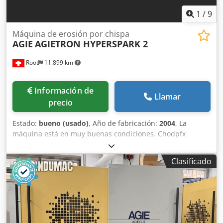
1
/
9
Máquina de erosión por chispa
AGIE
AGIETRON HYPERSPARK 2
Root
11.899 km
Información de
Llamar
precio
Estado:
bueno (usado)
, Año de fabricación:
2004
, La
máquina está en muy buenas condiciones. Chodpfx
Aovkuqtomrja Piezas que se muestran a mano no vienen.
Clasificado