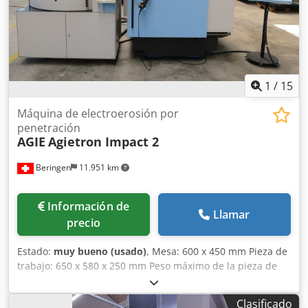
1
/
15
Máquina de electroerosión por
penetración
AGIE
Agietron Impact 2
Beringen
11.951 km
Información de
Llamar
precio
Estado:
muy bueno (usado)
, Mesa: 600 x 450 mm Pieza de
trabajo: 650 x 580 x 250 mm Peso máximo de la pieza de
trabajo: 400 kg Velocidad del eje C: 60 rpm con cambiador
de paletas con cambiador de herramientas Cabezal de
Clasificado