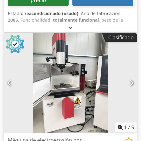
precio
Estado:
reacondicionado (usado)
, Año de fabricación:
2005
, Funcionalidad:
totalmente funcional
, peso de la
pieza (máx.):
450 kg
, recorrido eje X:
350 mm
, recorrido del
eje Y:
250 mm
, recorrido del eje Z:
256 mm
, AGIECUT
Clasificado
Challenge 2 eCut Año de fabricación: 2005 Chedpfsxyxfpox
Amrja Recorridos (X/Y/Z): 350 x 250 x 256 mm Recorridos
(U/V): +/- 70 mm Conicidad máxima: 30° a 100 mm
Dimensiones máximas de la pieza (largo/ancho/alto): 750 x
550 x 250 mm Peso máximo de la pieza (con/sin baño):
200/450 kg Mejor acabado superficial alcanzable: 0,2 µm
Ra Diámetros de hilo disponibles: 0,10 - 0,33 mm Incluye
marco de sujeción universal AGIE Incluye caja de mando
AGIE JOGGER Incluye consola con puerto USB La máquina
será limpiada, revisada y probada por nosotros después
de la recepción del pedido. También podemos ofrecer la
puesta en marcha y la formación.
1
/
5
Máquina de electroerosión por