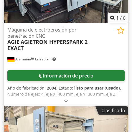
1
/
6
Máquina de electroerosión por
penetración CNC
AGIE
AGIETRON HYPERSPARK 2
EXACT
Alemania
12.293 km
Información de precio
Año de fabricación:
2004
, Estado:
listo para usar (usado)
,
Número de ejes: 4, eje X: 400 mm, eje Y: 300 mm, eje Z:
350 mm, potencia de conexión: 8,3 kVA, corriente nominal:
12 A, peso: 3 t, equipamiento: husillo rotatorio, eje C
Clasificado
controlado, control CNC de diálogo para 4 ejes, caja de
mando, portaherramientas: portapinzas de sujeción
rápida Erowa ITS, cambiador automático de electrodos
para 20 posiciones, filtro de cartucho de papel. Es posible