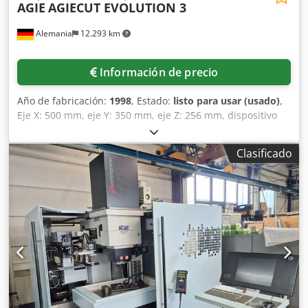
AGIE
AGIECUT EVOLUTION 3
Alemania
12.293 km
Información de precio
Año de fabricación:
1998
, Estado:
listo para usar (usado)
,
Eje X: 500 mm, eje Y: 350 mm, eje Z: 256 mm, dispositivo
de corte cónico: U=70 mm, V=70 mm, potencia de
conexión: 9 kVA, corriente nominal: 13,1 A, peso: 4,4 t,
Clasificado
equipamiento: enhebrado automático de hilo, depósito de
agua con descenso, marco de sujeción universal, control
manual, AgieSetup 3D para compensación automática de
la posición de la pieza, pistola de lavado, filtro de cartucho
de papel y software de programación Lei/Wirecut con
dongle. Chedpfx Aszadkxjmrea