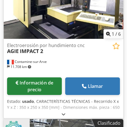
1
/
6
Electroerosión por hundimiento cnc
AGIE
IMPACT 2
Contamine-sur-Arve
11.708 km
Información de
Llamar
precio
Estado:
usado
, CARACTERÍSTICAS TÉCNICAS - Recorrido X x
Y x Z : 350 x 250 x 350 [mm] - Dimensiones máx. pieza : 650
x 580 x 250 [mm] - Peso máx. de la pieza : 400 [kg] -
Corriente de mecanizado : 72 [A] - Capacidad del almacén
Clasificado
de herramientas : 28 - Volumen dieléctrico : 415 [l] - Huella