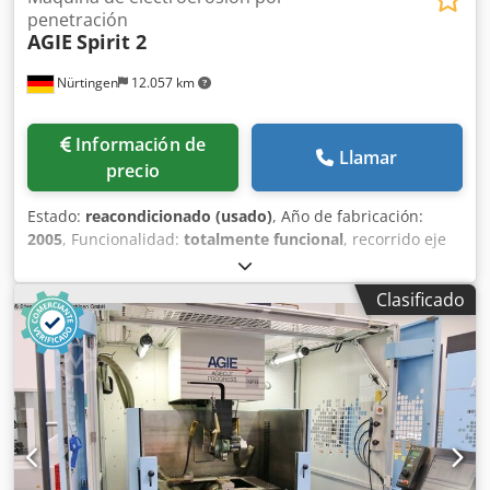
penetración
AGIE
Spirit 2
Nürtingen
12.057 km
Información de
Llamar
precio
Estado:
reacondicionado (usado)
, Año de fabricación:
2005
, Funcionalidad:
totalmente funcional
, recorrido eje
X:
300 mm
, recorrido del eje Y:
250 mm
, recorrido del eje
Z:
250 mm
, peso de la pieza (máx.):
200 kg
, carrera de la
Clasificado
pluma:
250 mm
, AGIE Spirit 2 Año de fabricación: 2005
Control APG FORM Recorridos: X = 300 mm, Y = 250 mm, Z
= 250 mm Tamaño máx. de la pieza: X = 500 mm, Y = 400
mm, Z = 185 mm Peso máx. de la pieza: 200 kg Peso máx.
del electrodo: 25 kg Distancia mesa – portapinzas: 190 –
440 mm Generador AGIE APG Spirit – Corriente de trabajo
80 amperios Mejor acabado superficial alcanzable Ra 0,2
µm Cedpjxt N Hkofx Amroha Incluye portapinzas