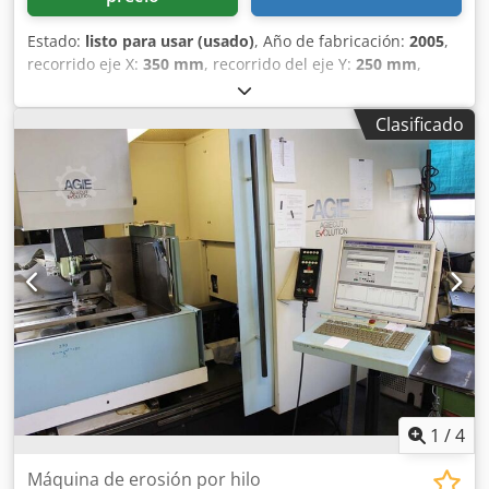
Estado:
listo para usar (usado)
, Año de fabricación:
2005
,
recorrido eje X:
350 mm
, recorrido del eje Y:
250 mm
,
recorrido del eje Z:
250 mm
, fabricante de controles:
AGIE
,
número de ejes:
3
, Esta AGIE Hyperspark 2 Exact de 3 ejes
Clasificado
con Erowa se fabricó en 2005. Cuenta con un recorrido en
el eje X de 350 mm, en el eje Y de 250 mm y en el eje Z de
250 mm. La máquina está equipada con el software AGIE
VISION 4 e incluye un EROWA ROBOT MULTI con 60 ITS 148
puestos y 240 ITS 50 puestos de almacén. Si está buscando
obtener capacidades de electroerosión por penetración de
alta calidad, considere la máquina AGIE Hyperspark 2
Exact que tenemos a la venta. Contacte con nosotros para
más detalles. Csdpey S A Dcjfx Amreha • EROWA ROBOT
MULTI con 60 puestos ITS 148 y 240 puestos ITS 50
Magazine
1
/
4
Máquina de erosión por hilo