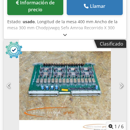
Información de
Llamar
precio
Estado:
usado
, Longitud de la mesa 400 mm Ancho de la
mesa 300 mm Chodpjvwgq Sefx Amroa Recorrido X 300
mm Recorrido Y 250 mm Recorrido Z 250 mm Peso de la
máquina aprox. 1,2 t Dimensiones de espacio aprox. 2000
Clasificado
x 1200 x 2500 mm La máquina se entrega con un
equipamiento muy completo
1
/
6