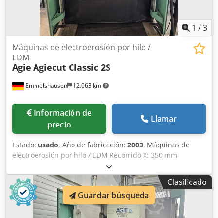
1
/
3
Máquinas de electroerosión por hilo /
EDM
Agie
Agiecut Classic 2S
Emmelshausen
12.063 km
Información de
Llamar
precio
Estado:
usado
, Año de fabricación:
2003
, Máquinas de
electroerosión por hilo / EDM Recorrido X: 350 mm
Recorrido Y: 250 mm Recorrido Z: 256 mm Dimensiones
máximas de la pieza X: 750 mm Dimensiones máximas de
Clasificado
la pieza Y: 550 mm Dimensiones máximas de la pieza Z:
Guardar búsqueda
250 mm Peso máximo de la pieza: 450 kg Chedow Ekr Iopfx
Amrsa con guiado automático del hilo