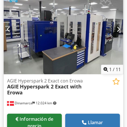
eje Y 3 m/min Rápidos eje U 0,6 m/min Rápidos eje V 0,6
m/min Rápidos eje Z 0,6 m/min Diámetro de hilo 0,2...0,33
mm Consumo total 12,1 kVA Peso de la máquina aprox. 3,9
t Dimensiones aprox. 2,8 x 2,4 x 2,3 m Máquina de erosión
por hilo AGIE - Agiecut Progress 3
1
/
11
AGIE Hyperspark 2 Exact con Erowa
AGIE
Hyperspark 2 Exact with
Erowa
Dinamarca
12.024 km
Información de
Llamar
precio