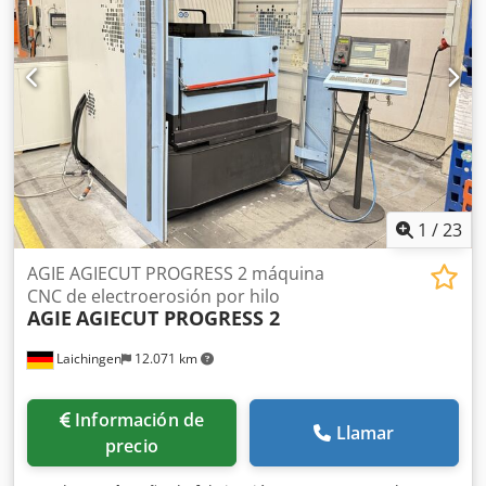
la inspección in situ. Csdpfxszadk Ee Amrsha
1
/
23
AGIE AGIECUT PROGRESS 2 máquina
CNC de electroerosión por hilo
AGIE
AGIECUT PROGRESS 2
Laichingen
12.071 km
Información de
Llamar
precio