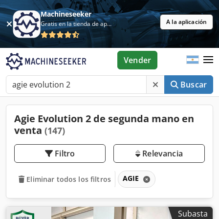
Machineseeker
A la aplicación
Gratis en la tienda de aplicaciones
Vender
Buscar
Agie Evolution 2 de segunda mano en
venta
(147)
Filtro
Relevancia
AGIE
Eliminar todos los filtros
Subasta