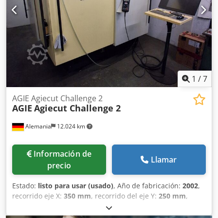
1
/
7
AGIE Agiecut Challenge 2
AGIE
Agiecut Challenge 2
Alemania
12.024 km
Información de
Llamar
precio
Estado:
listo para usar (usado)
, Año de fabricación:
2002
,
recorrido eje X:
350 mm
, recorrido del eje Y:
250 mm
,
recorrido del eje Z:
256 mm
, Diámetro del alambre (máx.):
0,33 mm
, peso total:
3.600 kg
, número de ejes:
5
, diámetro