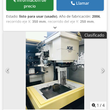
Información de
Llamar
precio
Estado:
listo para usar (usado)
, Año de fabricación:
2006
,
recorrido eje X:
350 mm
, recorrido del eje Y:
250 mm
,
recorrido del eje Z:
350 mm
, altura total:
2.580 mm
, ancho
total:
3.350 mm
, peso total:
3.200 kg
, longitud del
Clasificado
producto (máx.):
1.630 mm
, número de ejes:
3
, Esta AGIE
AGIETRON INTEGRAL 2 de 3 ejes se fabricó en 2006. Tiene
un recorrido de 350 mm en el eje X, 250 mm en el eje Y y
350 mm en el eje Z. La máquina puede alojar piezas de
hasta 840 x 670 x 250 mm y tiene un peso máximo de
electrodos de 100 kg. Si desea obtener capacidades de
troquelado de alta calidad, considere la máquina AGIE
AGIETRON INTEGRAL 2 que tenemos a la venta. Póngase en
contacto con nosotros para obtener más información.
Chsdpfjyrqk Nsx Amrea • Unidades disponibles: 2 •
Tamaño de la pieza de trabajo: 840 x 670 x 250 mm • Peso:
400 kg • Número de electrodos: 28 • Peso máx. de los
electrodos: 100 kg • Diagrama del circuito: 625942.8 •
Sistema eléctrico: 3 × 400 V, 50 Hz, 6,1 kVA, 8,8 A
1
/
4