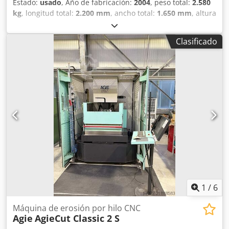
Estado:
usado
, Año de fabricación:
2004
, peso total:
2.580
kg
, longitud total:
2.200 mm
, ancho total:
1.650 mm
, altura
total:
2.250 mm
, AGIE AGIECUT PROGRESS 2 Máquina de
electroerosión por hilo Altura de la pieza: aprox. 250 mm
Clasificado
Chedpjy S Ni Esfx Amrsa Peso de la pieza: aprox. 400–500
kg Tamaño de la mesa: aprox. 600 x 400 mm Tensión de
alimentación 3 × 400 V, frecuencia 50 Hz, potencia 12,1
kVA, corriente nominal 17,5 A, corriente de cortocircuito 10
kA. Tecnología de electroerosión por hilo, avance
automático de hilo, sistemas hidráulicos, construcción
robusta. Panel de control, parada de emergencia,
monitorización por sensores. Recorrido del eje Z: 256 mm
Recorrido del eje X: 350 mm Peso aprox.: 2.580 kg Control:
CNC/PLC Dimensiones (LxAnxAl) aprox.: 2200 x 1650 x 2250
mm Recorrido del eje Y: 250 mm Año de fabricación: 2004
Estado: operativo Condiciones de pago: 100% prepago
antes de recogida Condiciones de entrega: desde
base/fundamento Bajo tensión: Sí
1
/
6
Máquina de erosión por hilo CNC
Agie
AgieCut Classic 2 S