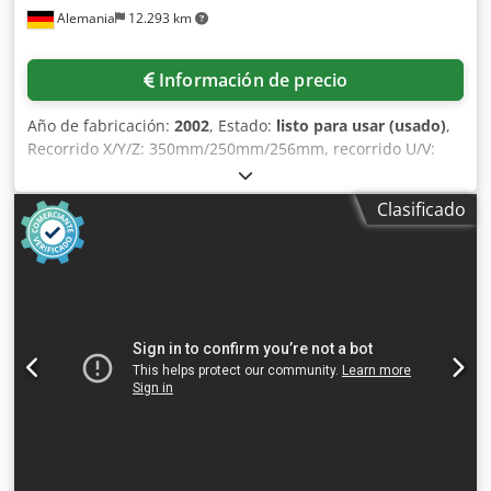
Alemania
12.293 km
Información de precio
Año de fabricación:
2002
, Estado:
listo para usar (usado)
,
Recorrido X/Y/Z: 350mm/250mm/256mm, recorrido U/V:
+/-70mm, ángulo máximo de conicidad: 30°, altura
máxima: 100mm, avance rápido: 900mm/min, dimensiones
Clasificado
máximas de la pieza X/Y/Z: 750mm/550mm/150mm, peso
máximo de la pieza: 200kg, altura máxima de enhebrado:
250mm, fuerza de tracción del hilo: 25N. Dimensiones de
la máquina X/Y/Z: aprox. 1650mm/2050mm/2250mm, peso:
aprox. 2600kg, control: Agievision. Documentación
disponible. Visita in situ posible. Chodpfx Asy N Uwiomroa