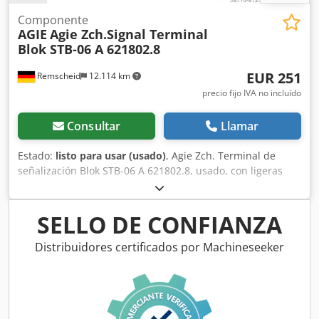
Componente
AGIE
Agie Zch.Signal Terminal
Blok STB-06 A 621802.8
EUR 251
Remscheid
12.114 km
precio fijo IVA no incluído
Consultar
Llamar
Estado:
listo para usar (usado)
, Agie Zch. Terminal de
señalización Blok STB-06 A 621802.8, usado, con ligeras
señales de uso, 100 % funcional. Codpji D Ty Sjfx Amrsha
SELLO DE CONFIANZA
Distribuidores certificados por Machineseeker