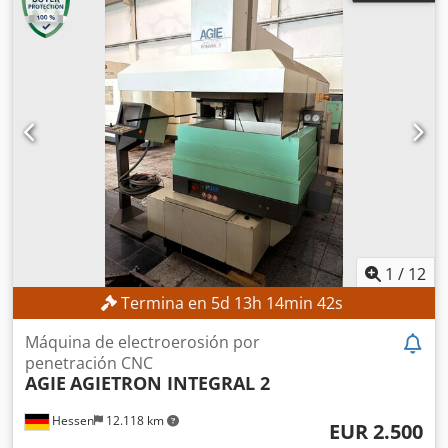
1
/
12
Termina en
5
d
13
h
14
min
39
s
Máquina de electroerosión por
penetración CNC
AGIE
AGIETRON INTEGRAL 2
Hessen
12.118 km
EUR 2.500