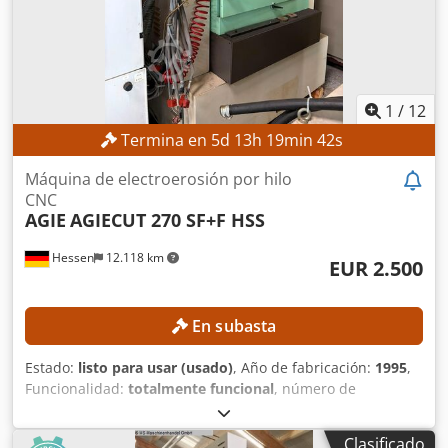
1
/
12
Termina en
5
d
13
h
19
min
39
s
Máquina de electroerosión por hilo
CNC
AGIE
AGIECUT 270 SF+F HSS
Hessen
12.118 km
EUR 2.500
En subasta
Estado:
listo para usar (usado)
, Año de fabricación:
1995
,
Funcionalidad:
totalmente funcional
, número de
máquina/vehículo:
193.006
, recorrido eje X:
350 mm
,
recorrido del eje Y:
250 mm
, recorrido del eje Z:
256 mm
,
Clasificado