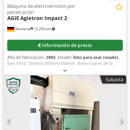
Máquina de electroerosión por
penetración
AGIE
Agietron Impact 2
Alemania
12.293 km
Información de precio
Año de fabricación:
2002
, Estado:
listo para usar (usado)
,
Ejes X/Y/Z: 350mm/250mm/350mm, dimensiones de la
pieza de trabajo X/Y/Z: 650mm/580mm/250mm, peso
máximo de la pieza de trabajo: 100kg. Dimensiones
Subasta
interiores del recipiente de trabajo:
860mm/620mm/360mm, rotación: 60rpm, capacidad: 415l,
calidad del filtro: 3μm-5μm. Dimensiones X/Y/Z:
2689mm/1855mm/2593mm, peso en vacío: aprox. 3200kg,
peso de llenado: aprox. 4200kg, control: AgieVision.
Documentación disponible. Codpfsr Nd Enex Amreha