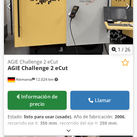
1
/
26
AGIE Challenge 2 eCut
AGIE
Challenge 2 eCut
Alemania
12.024 km
Información de
Llamar
precio
Estado:
listo para usar (usado)
, Año de fabricación:
2006
,
recorrido eje X:
350 mm
, recorrido del eje Y:
250 mm
,
recorrido del eje Z:
256 mm
, peso total:
4.500 kg
, número
de ejes:
3
, Esta máquina de electroerosión por hilo AGIE