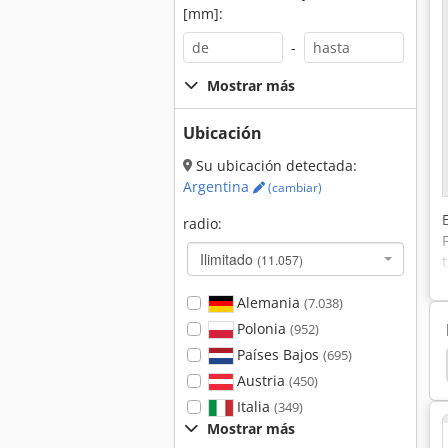
[mm]:
-
Mostrar más
Ubicación
Su ubicación detectada:
Argentina
(cambiar)
radio:
Ilimitado
(11.057)
Alemania
(7.038)
Polonia
(952)
Países Bajos
(695)
De Eje De Balancín De Lutz
Dare Doble Eje Común
Austria
(450)
Italia
(349)
Mostrar más