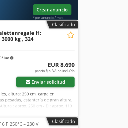
imentación y de salida – Multisierra
Crear anuncio
160 EUR Precio neto calculado al tipo
tipo de cambio, el precio puede
*por anuncio / mes
Clasificado
Palettenregale H:
 3000 kg , 324
05 km
EUR 8.690
precio fijo IVA no incluído
Enviar solicitud
ales, altura: 250 cm, carga en
gas pesadas, estantería de gran altura,
Altura : aprox. 250 cm - D : aprox. 110
estantería - Montantes galvanizados -
T / PR25 - fabricados en Europa y
Clasificado
6 P 250°C – 230 V
mejor precio. La estantería se compone