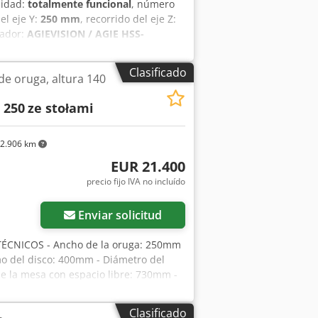
lidad:
totalmente funcional
, número
del eje Y:
250 mm
, recorrido del eje Z:
lador:
AGIEVISION / AGIE HSS-
lto! ESPECIFICACIONES TÉCNICAS
del eje Z: 256 mm Recorrido de los
Clasificado
de oruga, altura 140
ento: 0,0001 mm Precisión de
: 30° a una altura de pieza de 100
 250
ze stołami
 acabado Datos de la pieza
de la pieza: 450 kg Sistema de hilo
 m/min Fuerza de tracción del hilo:
2.906 km
/ AGIE HSS Generador: AGIE HSS
EUR 21.400
0,5 kVA Dimensiones y peso Dimensiones
precio fijo IVA no incluído
 aprox. 3.600 kg EQUIPAMIENTO
Enviar solicitud
CNICOS - Ancho de la oruga: 250mm
o del disco: 400mm - Diámetro del
de la mesa con espacio libre: 730mm -
sión, antideslizante - Trinquetes - Eje
sde abajo: - Eje antideslizante, liso -
Clasificado