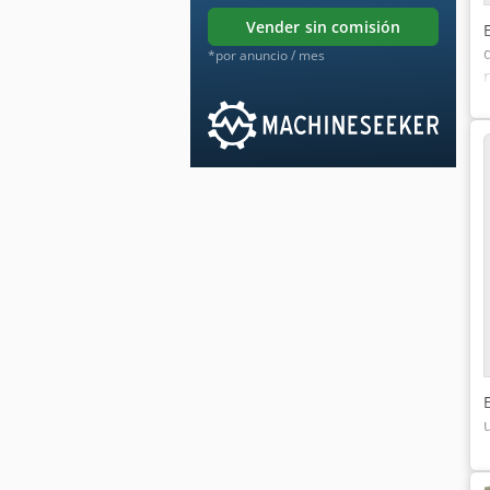
vender sin comisión
*por anuncio / mes