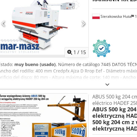
Sierakowska Huta
1
1
/
15
Estado:
muy bueno (usado)
, Número de catálogo 7445 DATOS TÉCN
Ancho del rodillo: 400 mm Credpfx Ajza D Rrop Eef - Diámetro máxi
orificio del disco: 80 mm - Altura máxima de corte: 140 mm - Ancho
- Longitud de la mesa: 2120 mm *Desde arriba: - Trinquetes - Rodillo
de presión liso - Eje con sierras - Rodillos lisos de presión, 2 uds D
ABUS 500 kg 204 c
deslizamiento liso - Trinquetes - Cadena - Lubricación centralizada 
eléctrico HADEF 25
velocidad de avance - Motor de avance: 1,1 kW - Motor principal: 37
ABUS 500 kg 204
0,75 kW - Elevación eléctrica del eje con sierras: 0,75 kW - Diámetr
elektryczną HAD
Dimensiones totales (L/A/H): 2200x1850x2100 mm - Peso aproximado
500 kg 204 cm z
alemana – Láser – Elevación eléctrica del cuerpo y del eje – Regula
elektryczną HAD
– Sierra múltiple usada, en muy buen estado Precio neto: 109 900 P
dependiendo del tipo de cambio 4,2 EUR (Los precios pueden variar