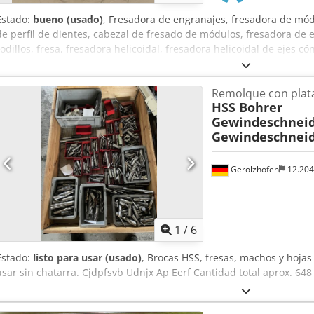
Estado:
bueno (usado)
, Fresadora de engranajes, fresadora de módu
de perfil de dientes, cabezal de fresado de módulos, fresadora de 
rodillos, fresa, fresadora helicoidal, fresadora helicoidal de ejes có
de: 650.054.06 A SPAN. < 5 ° EV 4 CO -Diámetro: 22 mm -Peso: 0,6 k
Remolque con plat
HSS Bohrer
Gewindeschnei
Gewindeschneid
Gerolzhofen
12.20
1
/
6
Estado:
listo para usar (usado)
, Brocas HSS, fresas, machos y hojas
usar sin chatarra. Cjdpfsvb Udnjx Ap Eerf Cantidad total aprox. 648