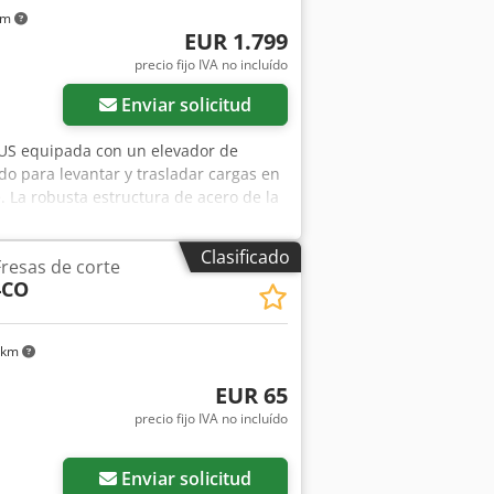
km
EUR 1.799
precio fijo IVA no incluído
Enviar solicitud
BUS equipada con un elevador de
o para levantar y trasladar cargas en
. La robusta estructura de acero de la
 funcionamiento. La grúa está
ediante un panel de control con cable.
Clasificado
resas de corte
pilar de acero. Datos técnicos:
4CO
vador: HADEF Modelo del elevador:
el elevador: 250 kg Longitud total del
ción de la grúa: 2002 Alimentación:
 km
de elevación: 5,0 m/min Grado de
 panel de control con cable Marcado CE
EUR 65
Ap Eef Presenta signos normales de
precio fijo IVA no incluído
 las fotografías. El estado visual es
Enviar solicitud