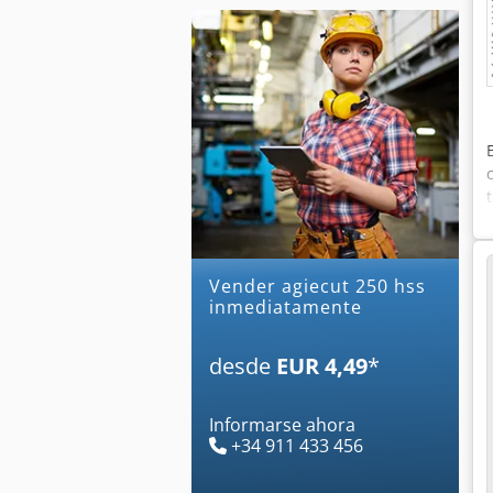
Vender agiecut 250 hss
inmediatamente
desde
EUR 4,49
*
Informarse ahora
+34 911 433 456