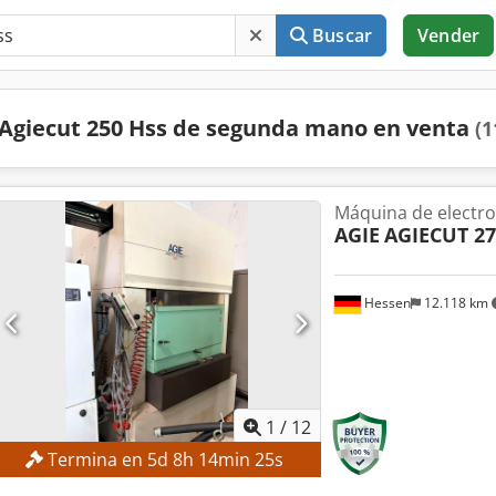
Buscar
Vender
Agiecut 250 Hss de segunda mano en venta
(1
Máquina de electro
AGIE
AGIECUT 27
Hessen
12.118 km
1
/
12
Termina en
5
d
8
h
14
min
24
s