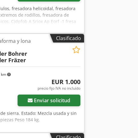
los, fresadora helicoidal, fresadora
extremos de rodillos, fresadora de
nicos. Cjdpfob A Sriox Ap Eorf -1 fresa
g
Clasificado
aforma y lona
der
Bohrer
er Fräzer
4 km
EUR 1.000
precio fijo IVA no incluído
Enviar solicitud
 de sierra. Estado: Mezcla usada y sin
 piezas Peso 184 kg.
Clasificado