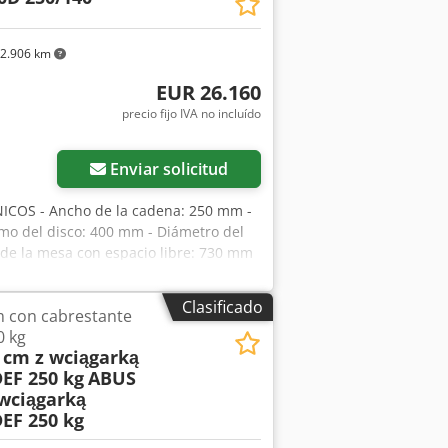
2.906 km
EUR 26.160
precio fijo IVA no incluído
Enviar solicitud
ICOS - Ancho de la cadena: 250 mm -
mo del disco: 400 mm - Diámetro del
 de la mesa con espacio libre: 730 mm
 de presión liso - Trinquetes - Rodillo
esde abajo: - Guía - Rodillo de
Clasificado
m con cabrestante
- 2 láseres - Regulación continua de la
0 kg
 kW - Elevación eléctrica del cuerpo:
 cm z wciągarką
o de la boca de extracción: 200 mm -
EF 250 kg
ABUS
: 3000 kg VENTAJAS – Fabricación
 wciągarką
ción continua de la velocidad de avance
EF 250 kg
LN Precio neto: 26 160 EUR,
 con grandes fluctuaciones)