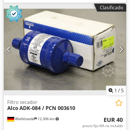
válvula de cierre, válvula de cierre de esfera, interruptor
Clasificado
de temperatura, termostato, válvula de expansión Dcsdpfx
Adefx Atgoisk -Fabricante: Alco, parte superior de la
válvula termo, sin usar, en embalaje original -Tipo: XB 1019
MW55-1B/PCN 803379 -Rango de funcionamiento: +10 a
-30 °C -Precio: por unidad -Cantidad: 7 unidades -
Dimensiones del paquete: 120/120/160 mm (alto) -Peso: 0,7
kg/unidad
1
/
5
Filtro secador
Alco
ADK-084 / PCN 003610
EUR 40
Wiefelstede
12.306 km
precio fijo IVA no incluído