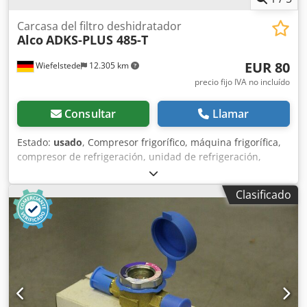
Carcasa del filtro deshidratador
Alco
ADKS-PLUS 485-T
EUR 80
Wiefelstede
12.305 km
precio fijo IVA no incluído
Consultar
Llamar
Estado:
usado
, Compresor frigorífico, máquina frigorífica,
compresor de refrigeración, unidad de refrigeración,
compresor refrigerante, compresor, carcasa de filtro
desecante -Fabricante: Alco, carcasa de filtro desecante,
Clasificado
nueva, en su embalaje original -Tipo: ADKS-PLUS 485-
T/PCN 883551 -Presión máxima de funcionamiento: 34,5
bar -Conexión: 5/8" ODF -Dimensiones del embalaje:
330/200/A160 mm -Peso: 4,1 kg Dcjdsfx Atvjpfx Adisk