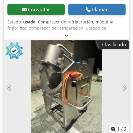
Consultar
Llamar
Estado:
usado
, Compresor de refrigeración, máquina
frigorífica, compresor de refrigeración, unidad de
refrigeración, compresor refrigerante, compresor, carcasa
del filtro deshidratador, válvula de cierre, válvula de cierre
Clasificado
de bola, interruptor de temperatura, termostato, válvula
de expansión, brida angular, brida de válvula Dedpfxsfyh
D Te Adiock -Fabricante: Alco, filtro deshidratador, nuevo,
en embalaje original -Tipo: ADK-084/PCN 003610 -
Conexión: 12 mm, tipo brida -Dimensiones del paquete:
175/70/70 mm (alto) -Peso: 0,6 kg
1
/
2