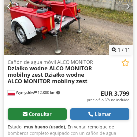
1
/
11
Cañón de agua móvil ALCO MONITOR
Działko wodne ALCO MONITOR
mobilny zest
Działko wodne
ALCO MONITOR mobilny zest
EUR 3.799
Wymysłów
12.800 km
precio fijo IVA no incluído
Consultar
Llamar
Estado:
muy bueno (usado)
, En venta: remolque de
bomberos completo equipado con un cañón de agua