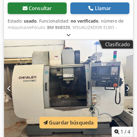
Consultar
Llamar
Estado:
usado
, Funcionalidad:
no verificado
, número de
máquina/vehículo:
BM 86B320
, VISUALIZADOR ELBO -
MESA DIVISORA - MORDAZA Dcsdpfx Adoy Ndqxeiek
Clasificado
Guardar búsqueda
1
/
4