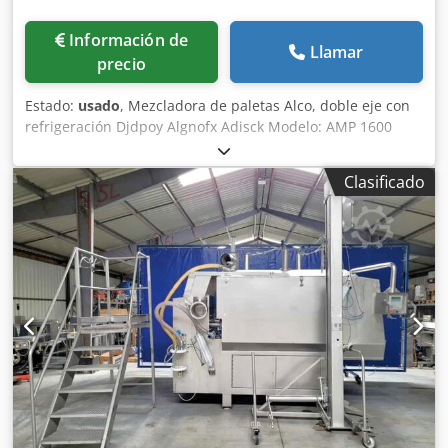
Información de
Llamar
precio
Estado:
usado
, Mezcladora de paletas Alco, doble eje con
refrigeración Djdpoy Algnofx Adisck Modelo: AMP 1600
Capacidad: 1600 l Potencia: 15 kW Dimensiones: 2800 mm
x 1600 mm x 2100 mm
Clasificado