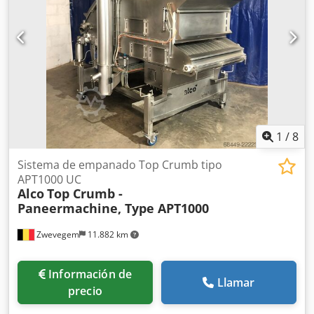
1
/
8
Sistema de empanado Top Crumb tipo
APT1000 UC
Alco
Top Crumb -
Paneermachine, Type APT1000
Zwevegem
11.882 km
Información de
Llamar
precio