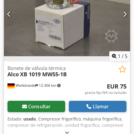
105/80/70 mm (alto) -Peso: 0,3 kg/unidad
1
/
5
Bonete de válvula térmica
Alco
XB 1019 MW55-1B
EUR 75
Wiefelstede
12.306 km
precio fijo IVA no incluído
Consultar
Llamar
Estado:
usado
, Compresor frigorífico, máquina frigorífica,
compresor de refrigeración, unidad frigorífica, compresor
de refrigerante, compresor, carcasa del filtro secador,