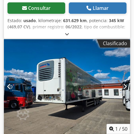
máquina usada, probada y de un fabricante de reconocido
prestigio.
Consultar
Llamar
Estado:
usado
, kilometraje:
631.629 km
, potencia:
345 kW
(469,07 CV)
, primer registro:
06/2022
, tipo de combustible:
diésel
, tamaño del neumático:
385/65/22.5
, configuración
de ejes:
4x2
, distancia entre ejes:
3.800 mm
, combustible:
Clasificado
diésel
, color:
blanco
, cabina del conductor:
cabina
dormitorio
, tipo de engranaje:
automático
, número de
marchas:
12
, clase de emisión:
Euro 6
, amortiguación:
acero-aire
, número de camas:
1
, longitud total:
5.990 mm
,
ancho total:
2.540 mm
, carga máxima por eje permitida
(eje 1):
9.000 kg
, carga máxima permitida por eje (eje 2):
11.500 kg
, Año de fabricación:
2022
, Equipamiento:
aire
acondicionado, bloqueo del diferencial, cierre
centralizado, control de crucero, dirección asistida,
espejo retrovisor eléctrico, frigorífico, regulación
eléctrica de las ventanillas, spoiler
, = Opciones y
accesorios adicionales = - Control de velocidad adaptativo -
Paquete de optimización del flujo de aire - Llantas Alcoa
Dura-Bright - Depósito de combustible de aluminio -
1
/
50
Controles de audio en el volante - Dirección dinámica -