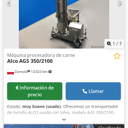
mezcla eficaz incluso para productos delicados. En
conjunto con plataforma de pie y carga móvil para
contenedores de carne de 200l. Tipo: Mezcladora al vacío
con refrigeración Capacidad: 3000l Eje: sin colisión
Potencia: 26kW Dimensiones totales: Mezcladora L: 3700 x
An: 1700 x Al: 2900mm Plataforma de pie: L: 2100 x An: 800
x Al: 2400mm Elevador móvil: L: 1450 x An: 1300 x Al:
3400mm Dodpfx Adsrtnx Asijck
1
/
7
Máquina procesadora de carne
Alco
AGS 350/2100
Zamość
13.023 km
Información de
Llamar
precio
Estado:
muy bueno (usado)
, Ofrecemos un transportador
de tornillo ALCO usado con tolva, modelo AGS 350/2100,
diseñado para la alimentación de carne, rellenos y otros
productos a las líneas de procesamiento. El conjunto es