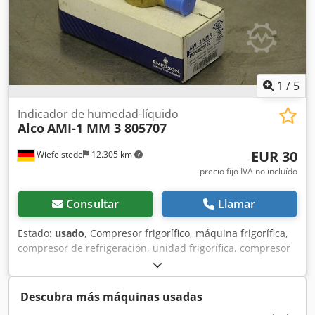
1
/
5
Indicador de humedad-líquido
Alco
AMI-1 MM 3 805707
EUR 30
Wiefelstede
12.305 km
precio fijo IVA no incluído
Consultar
Llamar
Estado:
usado
, Compresor frigorífico, máquina frigorífica,
compresor de refrigeración, unidad frigorífica, compresor
de refrigeración, compresor, carcasa del filtro secador,
válvula de cierre, válvula de cierre de esfera, interruptor
de temperatura, termostato, válvula de expansión, válvula
Descubra más máquinas usadas
termoexpansiva, tubo indicador. Dodpfx Ajfylczodieck -