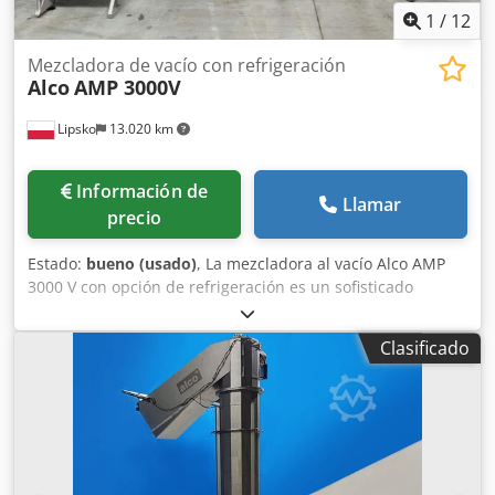
1
/
12
Mezcladora de vacío con refrigeración
Alco
AMP 3000V
Lipsko
13.020 km
Información de
Llamar
precio
Estado:
bueno (usado)
, La mezcladora al vacío Alco AMP
3000 V con opción de refrigeración es un sofisticado
equipo diseñado para ofrecer un rendimiento de mezcla
óptimo para una amplia variedad de productos, como
Clasificado
mezclas de carne, productos gourmet y verduras
mezcladas. Sus características garantizan una mezcla
completa y homogénea, lo que la hace especialmente
adecuada para aplicaciones que requieren altos niveles de
higiene. Dos ejes de mezcla horizontales y paralelos con
una geometría adaptada al producto, lo que garantiza una