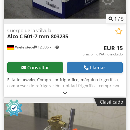
1
/
5
Cuerpo de la válvula
Alco
C 501-7 mm 803235
EUR 15
Wiefelstede
12.306 km
precio fijo IVA no incluído
Consultar
Llamar
Estado:
usado
, Compresor frigorífico, máquina frigorífica,
compresor de refrigeración, unidad frigorífica, compresor
de refrigeración, compresor, carcasa del filtro desecante,
válvula de cierre, válvula de cierre de bola, interruptor de
Clasificado
temperatura, termostato, válvula de expansión, brida
angular, brida de válvula -Fabricante: Alco, parte inferior
de válvula termo, sin usar, en embalaje original -Tipo: C
501-7 mm/PCN 803235 -Precio: por unidad -Cantidad: 10
unidades Dcodpfx Adofyfxqjijk -Dimensiones del paquete: