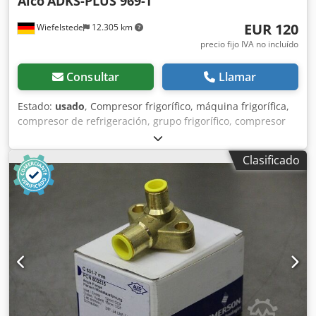
Alco
ADKS-PLUS 969-T
EUR 120
Wiefelstede
12.305 km
precio fijo IVA no incluído
Consultar
Llamar
Estado:
usado
, Compresor frigorífico, máquina frigorífica,
compresor de refrigeración, grupo frigorífico, compresor
de refrigerante, compresor, carcasa de filtro-secador -
Fabricante: Alco, carcasa de filtro-secador, nueva, en su
Clasificado
embalaje original -Tipo: ADKS-PLUS 969-T/PCN 883556 -
Presión máxima de funcionamiento: 34,5 bar -Conexión: 1-
1/8" Dodpfx Ajfx Atrjdiock -Dimensiones del paquete:
480/210/A160 mm -Peso: 5,1 kg