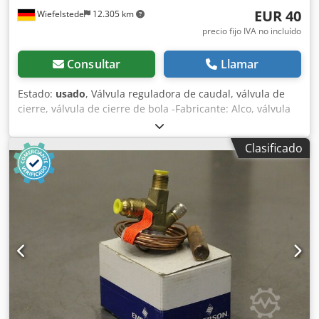
EUR 40
Wiefelstede
12.305 km
precio fijo IVA no incluído
Consultar
Llamar
Estado:
usado
, Válvula reguladora de caudal, válvula de
cierre, válvula de cierre de bola -Fabricante: Alco, válvula
de cierre de bola, nueva, en embalaje original Djdefx
Atnopfx Adiock -Tipo: BVA M28/PCN 805 793 -Conexión: 28
Clasificado
mm -Precio: por unidad -Cantidad: 4 unidades -
Dimensiones del embalaje: 255/90/90 mm (alto) -Peso: 1,1
kg/unidad