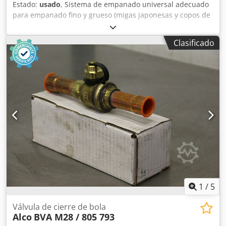
Estado:
usado
, Sistema de empanado universal adecuado
para empanado fino y grueso (migas japonesas y copos de
maíz) Dcedozhkz Sjpfx Adiok completamente de acero
inoxidable móvil velocidad continua con sistema de
Clasificado
soplado con rodillo de presión Ancho de vía 1000 mm
Dimensiones (largo x ancho x alto): ± 2.800 x 1.850 x 2.500
mm
1
/
5
Válvula de cierre de bola
Alco
BVA M28 / 805 793