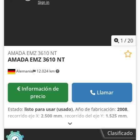
1
/
20
AMADA EMZ 3610 NT
AMADA
EMZ 3610 NT
Alemania
12.024 km
Información de
Llamar
precio
Estado:
listo para usar (usado)
, Año de fabricación:
2008
,
recorrido eje X:
2.500 mm
, recorrido del eje Y:
1.525 mm
,
peso total:
21.000 kg
, carga de la mesa:
160 kg
, número de
ejes:
2
, Esta AMADA EMZ 3610 NT se fabricó en 2008.
Clasificado
Cuenta con una fuerza de prensado de 300 kN, puede