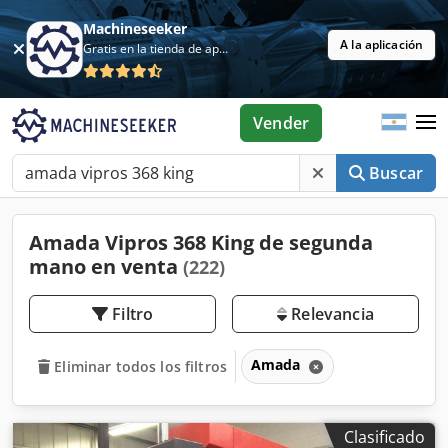
Machineseeker
A la aplicación
Gratis en la tienda de aplicaciones
Vender
Buscar
Amada Vipros 368 King de segunda
mano en venta
(222)
Filtro
Relevancia
Amada
Eliminar todos los filtros
Clasificado