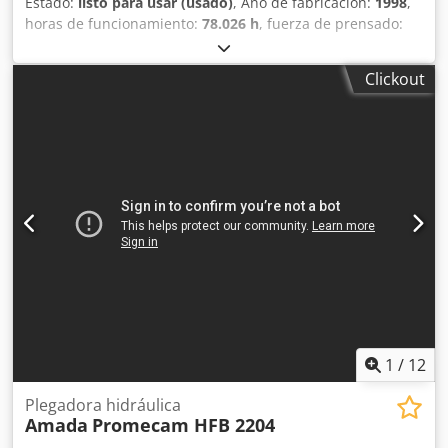
Estado:
listo para usar (usado)
, Año de fabricación:
1998
,
horas de funcionamiento:
78.026 h
, fuerza de prensado:
102 t
, peso total:
6.750 kg
, número de ejes:
6
, Esta prensa
plegadora AMADA HFBO 100-30 de 8 ejes se fabricó en
Clickout
1998. Cuenta con una fuerza máxima de prensado de 1000
kN y una longitud de plegado de 3100 mm, lo que le
confiere unas prestaciones sólidas para diversas
aplicaciones. La máquina se sometió a actualizaciones de
software y a la sustitución de cilindros en 2024. Si busca
capacidades de plegado de alta calidad, considere la
prensa plegadora AMADA HFBO 100-30 que tenemos a la
venta. Póngase en contacto con nosotros para obtener más
detalles. • Distancia entre bastidores: 2700 mm Cedpfxjzl
Dvqe Apyjrf • Recorrido máximo: 200 mm • Número de
ejes: 8 (Y1, Y2, X1, X2, R1, R2, Z1, Z2) • Tensión: 400/415 V •
Frecuencia: 50 Hz • Corriente nominal: 199 A • Número de
fases: 3 • Potencia instalada: 9 kW • Nivel de ruido:
1
/
12
Plegadora hidráulica
Amada
Promecam HFB 2204