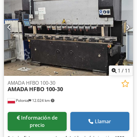
1
/
11
AMADA HFBO 100-30
AMADA
HFBO 100-30
Polonia
12.024 km
Información de
Llamar
precio