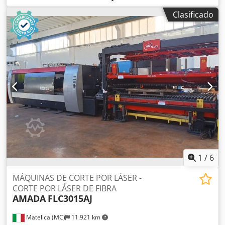
Carrera del pistón – máx.: 200 mm Grosor de la chapa: 6
Clasificado
mm Consumo total de energía: 9 kW Presión de
funcionamiento: 275 bar Saliente: 420 mm Velocidad de
aproximación: 100 mm/s Velocidad de trabajo: 10 mm/s
Peso aproximado de la máquina: 5,8 t Espacio requerido
(aprox.): 3,8 x 2,4 x 2,95 m Prensa plegadora CNC, ejes Y1,
Y2, X1 y R controlados, armario de accesorios con su
contenido, poco uso
1
/
6
MÁQUINAS DE CORTE POR LÁSER -
CORTE POR LÁSER DE FIBRA
AMADA
FLC3015AJ
Matelica (MC)
11.921 km