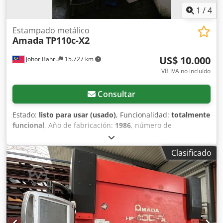
1
/
4
Estampado metálico
Amada
TP110c-X2
US$ 10.000
Johor Bahru
15.727 km
VB IVA no incluído
Consultar
Estado:
listo para usar (usado)
, Funcionalidad:
totalmente
funcional
, Año de fabricación:
1986
, número de
máquina/vehículo:
7520536
, tensión de entrada:
110 V
,
corriente de entrada:
20 A
, frecuencia de entrada:
60 Hz
,
Clasificado
Máquina de estampado de metal a la venta, en perfecto
estado de funcionamiento. Codpezrkumefx Apyorf