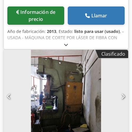
Información de
Llamar
precio
Año de fabricación:
2013
, Estado:
listo para usar (usado)
, -
USADA - MÁQUINA DE CORTE POR LÁSER DE FIBRA CON
CAMBIADOR DE PALETAS Y SISTEMA DE CARGA/DESCARGA
RECORRIDO DEL EJE X: 3270 mm RECORRIDO DEL EJE Y:
Clasificado
1550 mm RECORRIDO DEL EJE Z: 100 mm ÁREA DE
TRABAJO: 3070 x 1550 mm Codpjvhc S Hjfx Apyorf CARGA
ADMITIDA SOBRE LA MESA: 920 kg FUENTE: AJ2000 Fiber;
2000 W UNIDAD DE CONTROL: AMADA AMNC3i PESO:
11200 kg DIMENSIONES TOTALES: 10028 x 2900 x 2000 mm
NOTA: CON SISTEMA DE CARGA/DESCARGA LKI, modelo
LST3015FLC-AJ, año de fabricación 2013; CAMBIO
AUTOMÁTICO DE BOQUILLAS.