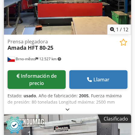
1
/
12
Prensa plegadora
Amada
HFT 80-25
Brno-město
12.527 km
Información de
Llamar
precio
Estado:
usado
, Año de fabricación:
2005
, Fuerza máxima
de presión: 80 toneladas Longitud máxima: 2500 mm
Carrera: 200 mm Crsdpfx Aozdf D Uepyef Peso de la
máquina: 5750 kg
Clasificado