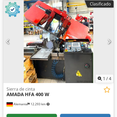
mm
, anchura de la pieza (máx.):
1.500 mm
, DETALLES
Clasificado
TÉCNICOS Crodjw Swdiopfx Apyef Tamaño de chapa: 1.500
x 3.000 mm DETALLES DE LA MÁQUINA Horas de
funcionamiento: 20.000 h EQUIPAMIENTO Manipulación de
materiales Herramientas Rectificadora
1
/
4
Sierra de cinta
AMADA
HFA 400 W
Alemania
12.293 km