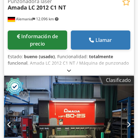
Punzonadora láser
Amada
LC 2012 C1 NT
Alemania
12.096 km
Información de
Llamar
precio
Estado:
bueno (usado)
, Funcionalidad:
totalmente
funcional
, Amada LC 2012 C1 NT / Máquina de punzonado
y corte láser, Csdpfozp D H Dsx Apysrf Año de fabricación:
2012, Control: AMNG - Serie Fanuc, Fuerza de punzonado:
Clasificado
200 kN, Área de punzonado: 2500 x 1270 mm, Potencia del
láser: 2500 W, Área de corte láser: 2000 x 1270 mm,
Recorrido del eje Z: 100 mm, Carga máxima de la mesa:
150 kg, Revólver con 46 estaciones.