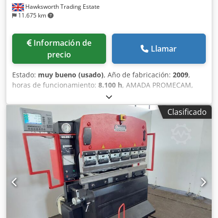
Hawksworth Trading Estate
11.675 km
Información de
Llamar
precio
Estado:
muy bueno (usado)
, Año de fabricación:
2009
,
horas de funcionamiento:
8.100 h
, AMADA PROMECAM,
MODELO HFE 5020, CAPACIDAD DE 50 TONELADAS X 2000
año 2009 especificaciones: PRENSA PLEGADORA
Clasificado
HIDRÁULICA CNC DE 7 EJES CAPACIDAD: 50 TONELADAS
CONTROL: OP 2000 CNC NÚMERO DE EJES: SIETE: X1, X2,
Y1, Y2, R1, Z1 y Z2 LONGITUD DE PLEGADO: 2000 mm
ALTURA ABIERTA: 470 LONGITUD DE CARRERA: 200
PROFUNDIDAD DE GARGANTA: 420 POTENCIA DEL MOTOR:
7,5 KW VELOCIDAD DE ACERCAMIENTO: 100 Credpfszn
Afvjx Apyof VELOCIDAD DE PLEGADO: 10 VELOCIDAD DE
RETORNO: 100 NÚMERO DE SERIE: V090090 PROTECCIÓN:
ERWIN SICK ELECTRÓNICA, MONTADA EN LA MÁQUINA
LATERAL: CERCA INTERBLOQUEADA TRASERA:
INTERBLOQUEADA año: 2009 precio: consultar