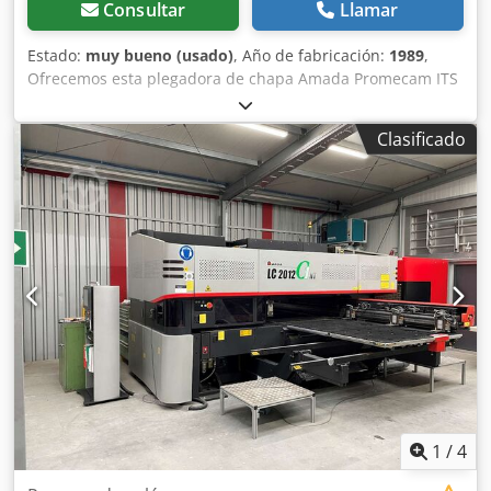
Consultar
Llamar
Estado:
muy bueno (usado)
, Año de fabricación:
1989
,
Ofrecemos esta plegadora de chapa Amada Promecam ITS
50-20, en muy buen estado de conservación, fabricada en
1989. Fabricante: Amada Promecam Crodpfx Aszp Siaopyjf
Clasificado
Si tiene alguna pregunta o necesita más información, no
dude en enviarnos un mensaje o llamarnos.
1
/
4