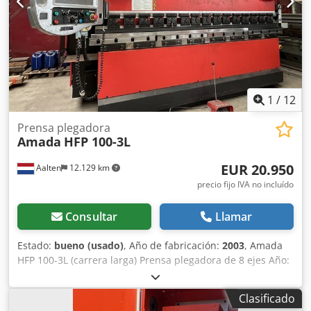
1
/
12
Prensa plegadora
Amada
HFP 100-3L
EUR 20.950
Aalten
12.129 km
precio fijo IVA no incluído
Consultar
Llamar
Estado:
bueno (usado)
, Año de fabricación:
2003
, Amada
HFP 100-3L (carrera larga) Prensa plegadora de 8 ejes Año:
2003 Tonelaje: 100 toneladas Máx. Longitud de curvatura:
3110 mm Carrera estándar: 350 mm Velocidad de
Clasificado
aproximación: 100 mm/seg. Velocidad de plegado: 10