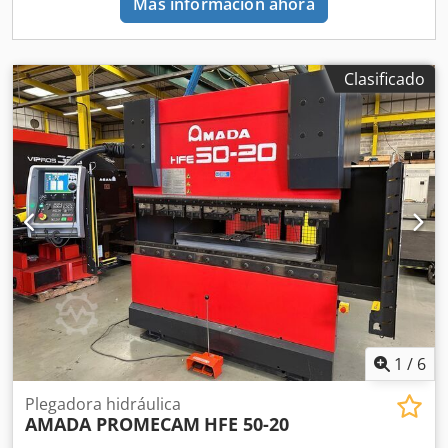
Más información ahora
Clasificado
1
/
6
Plegadora hidráulica
AMADA PROMECAM
HFE 50-20