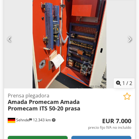
mm/seg. Velocidad de retorno: 100 mm/seg. Peso: 7100
kilogramos Dimensiones Longitud de la máquina: 4498 mm
Ancho de la máquina: 2450 mm Ancho de haz: 60 mm
Distancia entre marcos laterales: 2705 mm Altura de la
máquina: 2860 mm Altura abierta: 620 mm Codpfx Aevn S I
Djpysrf Tipo de control CNC: AMNC Pantalla: pantalla táctil
Akas seguridad láser Ejes direccionales: 8 ejes, Y1, Y2, X1,
X2, R1, R2, Z1, Z2 Documentación disponible Sistema de
medición de ángulos Digipro Se suministra con 1 juego de
herramientas.
1
/
2
Prensa plegadora
Amada Promecam
Amada
Promecam ITS 50-20 prasa
EUR 7.000
Sehnde
12.343 km
precio fijo IVA no incluído