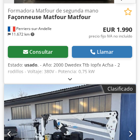
máquina está en estado como nuevo! Precio: 32.750 €
Precio adicional para el transportador de máquinas Hotra
Formadora Matfour de segunda mano
Façonneuse Matfour
Matfour
Spider 2015 correspondiente Peso en vacío: 500 kg,
capacidad de carga: 2.500 kg Precio adicional: 3.750 €
EUR 1.990
Perriers-sur-Andelle
11.672 km
precio fijo IVA no incluído
Consultar
Llamar
Estado:
usado
, - Año: 2000 Dwedex Ttb Iopfx Acfsa - 2
rodillos - Voltaje: 380V - Potencia: 0,75 kW
Clasificado