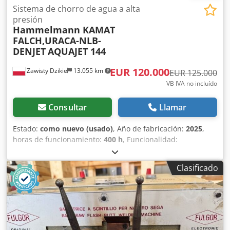
Sistema de chorro de agua a alta
presión
Hammelmann KAMAT
FALCH,URACA-NLB-
DENJET
AQUAJET 144
EUR 120.000
Zawisty Dzikie
13.055 km
EUR 125.000
VB IVA no incluído
Consultar
Llamar
Estado:
como nuevo (usado)
, Año de fabricación:
2025
,
horas de funcionamiento:
400 h
, Funcionalidad:
totalmente funcional
, presión:
2.800 bar
, peso total:
3.000
kg
, velocidad de rotación (mín.):
1.900 rpm
, capacidad de
Clasificado
la bomba:
30 l/min
, Equipamiento:
placa de características
disponible
, HAMMELMANN AQUAJET 144 Año: 2025 2800
BAR, 26 litros 2600 BAR, 30 litros Posibilidad de conversión
a 910 BAR / 84 LITROS Garantía del fabricante
Dwsdpfsvgrpxsx Acfsa Motor DEUTZ TCD 6.1 ST5, 140 kW
Disponible inmediatamente Tel: