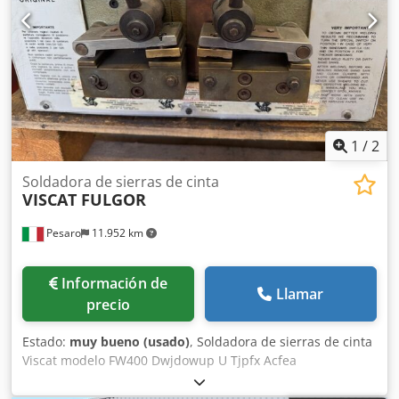
1
/
2
Soldadora de sierras de cinta
VISCAT FULGOR
Pesaro
11.952 km
Información de
Llamar
precio
Estado:
muy bueno (usado)
, Soldadora de sierras de cinta
Viscat modelo FW400 Dwjdowup U Tjpfx Acfea