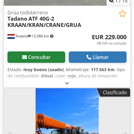
1
/
15
USTED Dwodpfx Acjzd Iixjfja -- Carga de vehículos Con
gusto le ayudaremos con la carga de los vehículos que
Grúa todoterreno
haya comprado. Organización de transportes especiales
Tadano
ATF 40G-2
Con gusto le ayudaremos con la organización de
KRAAN/KRAN/CRANE/GRUA
transportes especiales. Placas de matrícula temporales /
placas de exportación Con gusto le ayudaremos con la
EUR 229.000
Andelst
12.086 km
obtención de placas de exportación/placas de matrícula
VB IVA no incluído
temporales. Gestión de trámites aduaneros Con gusto le
ayudaremos con la gestión de trámites aduaneros.
Consultar
Llamar
Estado:
muy bueno (usado)
, kilometraje:
117.563 km
, tipo
de combustible:
diésel
, color:
rojo
, altura de elevación:
36.500 mm
, primer registro:
05/2015
, tipo de mástil:
telescópico
, Año de fabricación:
2015
, = Otras opciones y
Clasificado
accesorios = - Toma de fuerza (PTO) = Más información =
Dsdpfx Aouxu Dyscfewa Información técnica Número de
cilindros: 6 Cilindrada del motor: 6.374 cc Tracción: Ruedas
Dimensiones (L x A): 1103 x 255 cm Funcional Longitud del
mástil: 35,2 m Capacidad de elevación: 40.000 kg Marca de
la superestructura: TADANO ATF 40G-2 Marcado CE: sí
Condición Estado técnico: muy bueno Estado óptico: muy