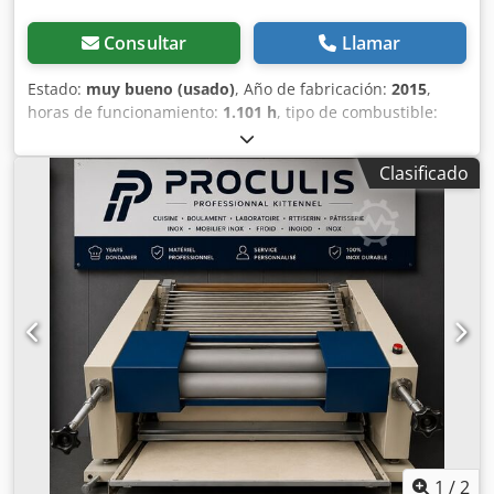
Consultar
Llamar
Estado:
muy bueno (usado)
, Año de fabricación:
2015
,
horas de funcionamiento:
1.101 h
, tipo de combustible:
híbrido
, color:
rojo
, Pesos Peso en vacío: 2.030 kg
Funcionalidad Mástil: brazo articulado Capacidad de
Clasificado
elevación: 200 kg Altura de trabajo: 1.500 cm Marcado CE:
sí Djdpjx H Siqjfx Acfewa Estado Estado técnico: muy
bueno Estado óptico: muy bueno Información adicional
Condiciones de entrega: EXW Alcance horizontal máximo:
8,4 m País de fabricación: IT Información adicional
Contacte a Vink Machinery para más información.
Plataforma elevadora sobre orugas Spider 15.75 PRO Año
de fabricación: 2015 1.101 horas de trabajo Peso en vacío:
2.030 kg Ancho mínimo: 78 cm Altura máxima de trabajo:
15,0 m Alcance lateral: 8,4 m Motor gasolina (Honda) y
accionamiento de 230 voltios Cadenas mecánicamente
ajustables Cesta de trabajo de aluminio, capacidad de
carga de 200 kg para 2 personas Toma de corriente de 220
V, conexiones de agua y aire en la cesta de trabajo ¡La
1
/
2