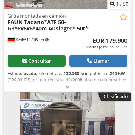
1
/
50
Grúa montada en camión
FAUN
Tadano*ATF 50-
G3*6x6x6*40m Ausleger* 50t*
EUR 179.900
Kehl
11.968 km
precio fijo IVA no incluído
Consultar
Llamar
Estado:
usado
, kilometraje:
132.360 km
, potencia:
240 kW
(326,31 CV)
, primer registro:
11/2008
, tipo de combustible:
diésel
, peso total:
39.000 kg
, configuración de ejes:
3 ejes
,
próxima inspección (TÜV):
06/2027
, color:
amarillo
, tipo de
Clasificado
engranaje:
automático
, Año de fabricación:
2008
,
Equipamiento:
ABS, Programa electrónico de estabilidad
(ESP), grúa
, TADANO FAUN ATF 50 G3 GRÚA MÓVIL |
BRAZO TELESCÓPICO DE 40 M | LASTRE DE 10 T | 6X6X6
N.º DE CHASIS: WFN3RUKR382042164 VEHÍCULO: Grúa
móvil Faun Tadano ATF 50 G3 * Año de fabricación: 2008 *