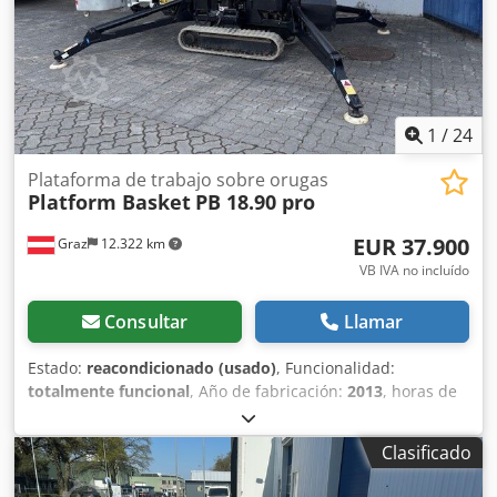
1
/
24
Plataforma de trabajo sobre orugas
Platform Basket
PB 18.90 pro
EUR 37.900
Graz
12.322 km
VB IVA no incluído
Consultar
Llamar
Estado:
reacondicionado (usado)
, Funcionalidad:
totalmente funcional
, Año de fabricación:
2013
, horas de
funcionamiento:
4.400 h
, número de máquina/vehículo:
PB8579
, altura de elevación:
17.600 mm
, peso total:
2.530
Clasificado
kg
, longitud de transporte:
5.500 mm
, anchura de
transporte:
140 mm
, altura de transporte:
200 mm
, altura