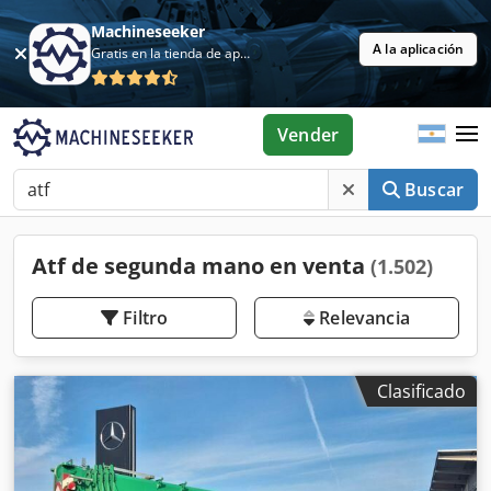
Machineseeker
A la aplicación
Gratis en la tienda de aplicaciones
Vender
Buscar
Atf de segunda mano en venta
(1.502)
Filtro
Relevancia
Clasificado