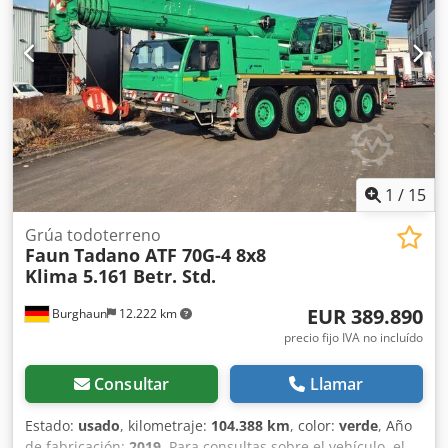
1
/
15
Grúa todoterreno
Faun
Tadano ATF 70G-4 8x8
Klima 5.161 Betr. Std.
EUR 389.890
Burghaun
12.222 km
precio fijo IVA no incluído
Consultar
Llamar
Estado:
usado
, kilometraje:
104.388 km
, color:
verde
, Año
de fabricación:
2019
, Para consultas sobre el vehículo, el