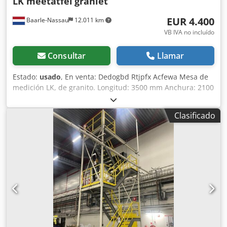
LK meetatfel
graniet
EUR 4.400
Baarle-Nassau
12.011 km
VB IVA no incluído
Consultar
Llamar
Estado:
usado
, En venta: Dedogbd Rtjpfx Acfewa Mesa de
medición LK, de granito. Longitud: 3500 mm Anchura: 2100
mm Grosor: 500 mm Peso: aproximadamente 10.000 kg
Incluye: cojinetes de aire Precio de la mesa de medición
Clasificado
LK: 4500,- Condiciones de entrega Plazo de entrega:
disponible en stock, sujeto a disponibilidad. Entrega: en
Baarle-Nassau. Pago: antes de la recogida. Precios: precios
netos, sin IVA. Machinehandel De Leeuw BV no se hace
responsable de las diferencias entre las especificaciones
técnicas de esta oferta y las de la máquina, los accesorios
y las piezas reales. Las máquinas, los accesorios y las
piezas se venden en el estado en que se encuentran y tal
como las conoce el comprador. No podemos ofrecer
garantía sobre las máquinas, los accesorios y las piezas
usadas. En todas nuestras ofertas, en todos los encargos