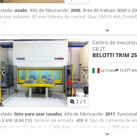
Estado:
usado
, Año de fabricación:
2005
, Área de trabajo: 4000 x 
Grosor máximo: 80 mm Sistema de control: Osai 10/510 ANL Crsdpf
V 50
Centro de mecaniz
CB 2T
BELOTTI
TRIM 25
La Croce
12.071 k
Pedir m
1
/
1
Estado:
listo para usar (usado)
, Año de fabricación:
2011
, Funciona
6,5 kW (8,84 CV)
, tensión de entrada:
400 V
, tipo de corriente de e
mm
, recorrido del eje Y:
1.500 mm
, recorrido del eje Z:
900 mm
, n
herramientas:
16
, fabricante de controles:
siemens
, modelo de con