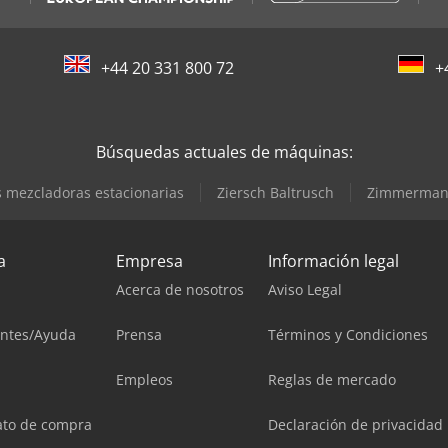
+44 20 331 800 72
+
Búsquedas actuales de máquinas:
s mezcladoras estacionarias
Ziersch Baltrusch
Zimmerma
a
Empresa
Información legal
Acerca de nosotros
Aviso Legal
entes/Ayuda
Prensa
Términos y Condiciones
Empleos
Reglas de mercado
ato de compra
Declaración de privacidad