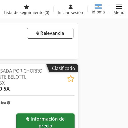
Idioma
Lista de seguimiento
(0)
Iniciar sesión
Menú
Relevancia
Clasificado
USADA POR CHORRO
TE BELOTTI,
5X
0 5X
7 km
Información de
precio