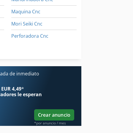
Maquina Cnc
Mori Seiki Cnc
Perforadora Cnc
Plegadora Cnc
Taladro Cnc
ada de inmediato
 EUR 4,49
*
radores
le esperan
Crear anuncio
*por anuncio / mes