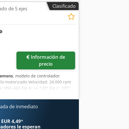
potencia del motor del husillo:
6.500 W
,
Clasificado
do de 5 ejes
usillo:
HSK F50
, velocidad del cabezal
ro de mecanizado CNC de 5 ejes para
nmediata. Construcción de puente
stemas de piñón y cremallera, guías con
80m/min Y 1500mm 80m/min Z 900mm
 montaje y centrado de la plantilla.
m refrigerado por líquido. CNC:
limentación: 3 x 400V / 50Hz (+/- 5%)
Información de
etición
precio
iemens
, modelo de controlador:
illo motorizado Velocidad: 24.000 rpm
 HSK-A63 Eje A: +/- 120° Eje C: 270°
jeción: 2.350 x 1.700 mm Avance rápido
sorios: Medición de la pieza:
 Control de rotura de herramienta:
ada de inmediato
ico Extrusora 3D: CEAD S25
friador de husillo
 EUR 4,49
*
radores
le esperan