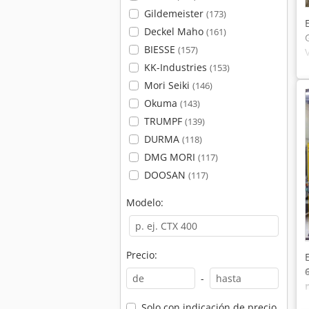
Gildemeister
(173)
Deckel Maho
(161)
BIESSE
(157)
KK-Industries
(153)
Mori Seiki
(146)
Okuma
(143)
TRUMPF
(139)
DURMA
(118)
DMG MORI
(117)
DOOSAN
(117)
Modelo:
Precio:
-
Solo con indicación de precio