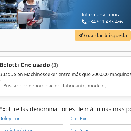
Informarse ahora
+34 911 433 456
Guardar búsqueda
Belotti Cnc usado
(3)
Busque en Machineseeker entre más que 200.000 máquinas
Explore las denominaciones de máquinas más p
Boley Cnc
Cnc Pvc
Carpintería Cnc
Cnc Step