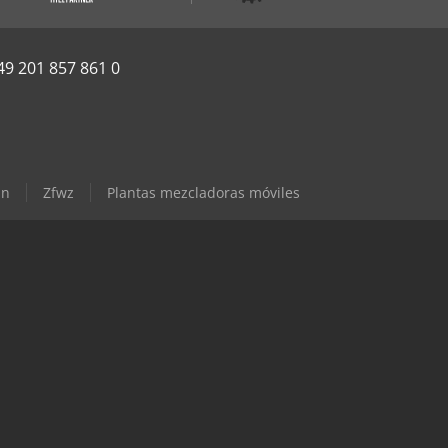
49 201 857 861 0
nn
Zfwz
Plantas mezcladoras móviles