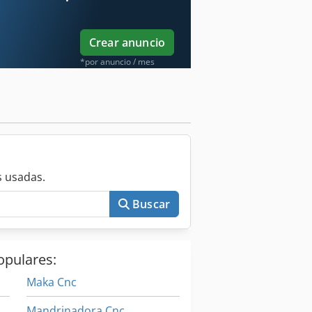
Crear anuncio
*por anuncio / mes
 usadas.
Buscar
opulares:
Maka Cnc
Mandrinadora Cnc