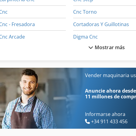
Cnc
Cnc Torno
Cnc - Fresadora
Cortadoras Y Guillotinas
Cnc Arcade
Digma Cnc
Mostrar más
Cnc Baz Vertikal
Fresadora Cnc
Cnc Bearbeitungszentrum
Fresadoras Cnc
Cnc Morbidelli
Infotec Cnc
Vender maquinaria us
Cnc Morbidelli Author 504
Isel Cnc
Anuncie ahora desde
11 millones de comp
Informarse ahora
+34 911 433 456