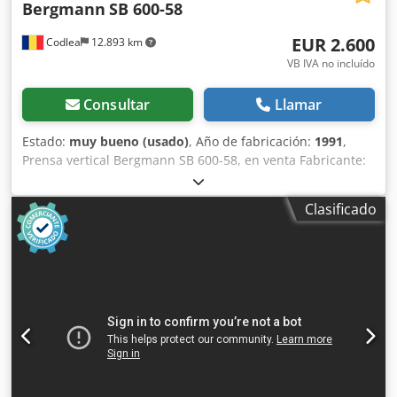
Bergmann
SB 600-58
EUR 2.600
Codlea
12.893 km
VB IVA no incluído
Consultar
Llamar
Estado:
muy bueno (usado)
, Año de fabricación:
1991
,
Prensa vertical Bergmann SB 600-58, en venta Fabricante:
Bergmann Dsdpfezntxajx Am Sjwa Modelo: SB 600-58 Año
de fabricación: 1991 Peso de la máquina: 810 kg Prensa
Clasificado
vertical Bergmann de alta calidad, fabricada en Alemania,
diseñada para compactar cartón, film plástico (LDPE),
botellas de PET, papel y otros materiales reciclables. La
máquina proviene de una planta de reciclaje y cuenta con
una construcción industrial robusta, lo que la hace
adecuada para empresas de gestión de residuos, plantas
de reciclaje, almacenes, centros logísticos y operaciones
industriales. Especificaciones Fabricante: Bergmann
Modelo: SB 600-58 Año: 1991 Peso de la máquina: 810 kg
Construcción robusta de acero Apta para cartón, film