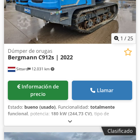
1
/
25
Dúmper de orugas
Bergmann
C912s | 2022
Sittard
12.031 km
Información de
Llamar
precio
Estado:
bueno (usado)
, Funcionalidad:
totalmente
funcional
, potencia:
180 kW (244,73 CV)
, tipo de
combustible:
diésel
, color:
azul
, peso total:
14.250 kg
, peso
máximo de la carga:
10.000 kg
, tamaño del neumático:
Clasificado
Rubberen rupsbanden 750 mm
, número de asientos:
1
,
clase de emisión:
Euro 5
, volumen de la pala:
6,5 m³
, Año