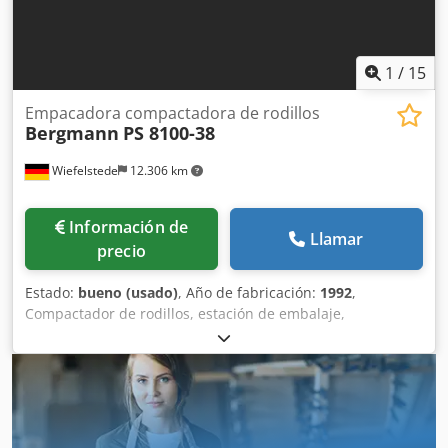
plástico, papel, PET y otros materiales reciclables Estado
Máquina industrial usada. Se vende en el estado que se
muestra en las fotos. Se permite la inspección previa cita.
1
/
15
Empacadora compactadora de rodillos
Bergmann
PS 8100-38
Wiefelstede
12.306 km
Información de
Llamar
precio
Estado:
bueno (usado)
, Año de fabricación:
1992
,
Compactador de rodillos, estación de embalaje,
contenedor prensador de residuos, prensa de residuos,
contenedor prensador, contenedor de residuos,
contenedor autoprensante, prensa de desechos,
contenedor prensador de papel, contenedor de papel,
prensa de armario, prensa vertical de balas, compactador
de cajas de cartón, prensa de balas de papel, compactador