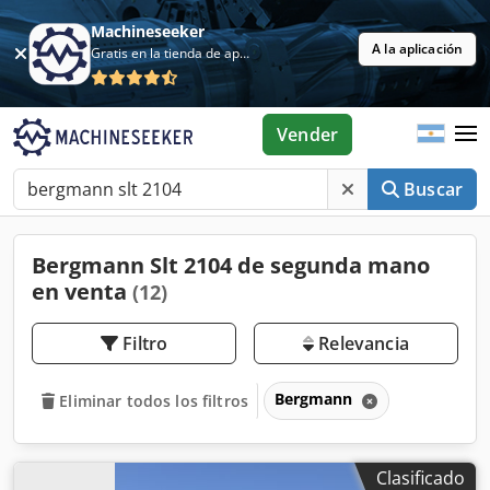
Machineseeker
A la aplicación
Gratis en la tienda de aplicaciones
Vender
Buscar
Bergmann Slt 2104 de segunda mano
en venta
(12)
Filtro
Relevancia
Bergmann
Eliminar todos los filtros
Clasificado