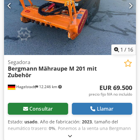
hasta nueve veces. Llenado continuo: La máquina permite
el llenado continuo por parte de todos los usuarios. El
conducto de alimentación puede permanecer abierto
durante el proceso de trabajo, facilitando y acelerando la
compactación de residuos.
1
/
16
Segadora
Bergmann
Mähraupe M 201 mit
Zubehör
EUR 69.500
Hagelstadt
12.246 km
precio fijo IVA no incluído
Consultar
Llamar
Estado:
usado
, Año de fabricación:
2023
, tamaño del
neumático trasero:
0%
, Ponemos a la venta una Bergmann
Raupe M 201 usada, año 2023, con aproximadamente 155