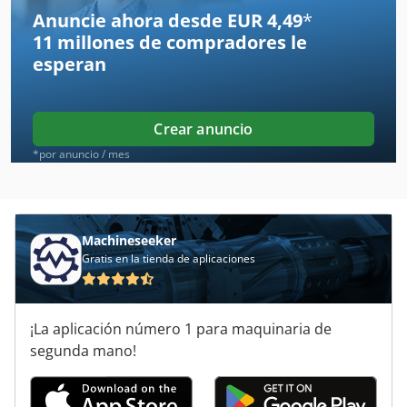
Bernardo Bm 20 Vario
Anuncie ahora desde EUR 4,49
*
11 millones de compradores
le
Bernardo Lbm 200
esperan
Dispositivo De Recogida De Aceites Usados
Herramientas Para
Crear anuncio
Lehmann Und Michels
*por anuncio / mes
Maquina De Herramienta
Maquina Para
Machineseeker
Gratis en la tienda de aplicaciones
Máquina De Desbarbado
Máquina De Recolección
¡La aplicación número 1 para maquinaria de
Máquinas Para
segunda mano!
Sistema De Desbarbado