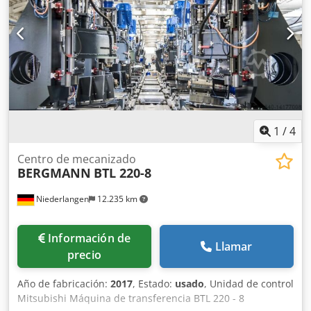
2.373 mm Velocidad: 0-28 km/h Peso total por carretera:
7.490 kg, Carga útil por carretera: 3.190 kg La oferta está
dirigida exclusivamente a comerciantes en el sentido del
§14 BGB.
1
/
4
Centro de mecanizado
BERGMANN
BTL 220-8
Niederlangen
12.235 km
Información de
Llamar
precio
Año de fabricación:
2017
, Estado:
usado
, Unidad de control
Mitsubishi Máquina de transferencia BTL 220 - 8