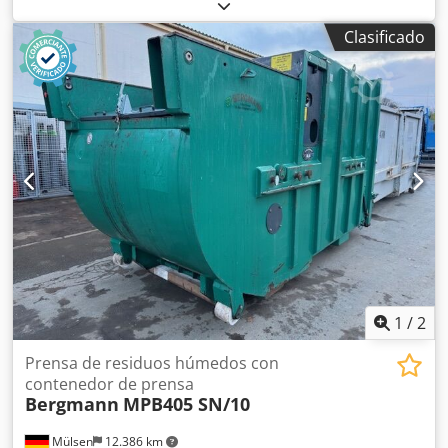
Dedpsquy Duefx Am Sowa Ámbito de aplicación:
fabricación de componentes de chasis de fundición con
Clasificado
grafito nodular en una posición de sujeción, producción de
grandes series o mayores cantidades cantidades, tiempo
de ciclo actual
1
/
2
Prensa de residuos húmedos con
contenedor de prensa
Bergmann
MPB405 SN/10
Mülsen
12.386 km