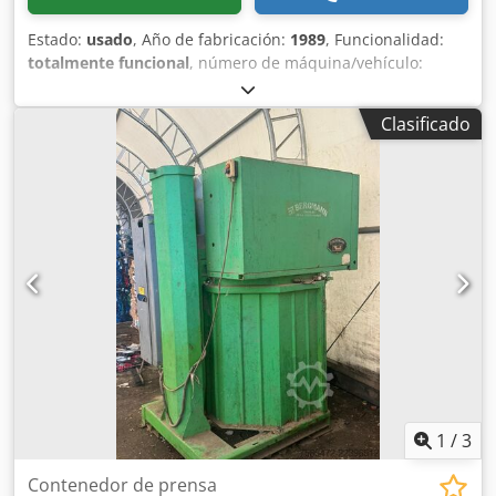
Estado:
usado
, Año de fabricación:
1989
, Funcionalidad:
totalmente funcional
, número de máquina/vehículo:
105102558/89
, peso total:
750 kg
, Compactador de carga
continua con rodillo giratorio. Recoge, tritura y compacta
Clasificado
los residuos mediante un rodillo de acero especial que
garantiza una tasa de compactación de hasta 9:1. La
compactación se realiza mediante una rotación alterna,
hacia la derecha y hacia la izquierda, del rodillo especial,
que mantiene el material de carga bajo presión constante.
Permite una alimentación continua; los residuos
compactados se depositan en una bolsa de polietileno
transparente. La estación de compactación puede
instalarse directamente en el lugar de generación de los
residuos, dentro de las instalaciones. También es ideal
para la alimentación continua a través de conductos o
cintas transportadoras y es fácil de usar. Cumple con las
normas CE. Requiere un mantenimiento mínimo. Dodpfx
Ajzr H Agsm Sjwa
1
/
3
Contenedor de prensa