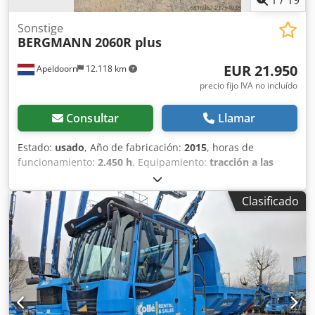
Sonstige
BERGMANN
2060R plus
EUR 21.950
Apeldoorn
12.118 km
precio fijo IVA no incluído
Consultar
Llamar
Estado:
usado
, Año de fabricación:
2015
, horas de
funcionamiento:
2.450 h
, Equipamiento:
tracción a las
cuatro ruedas
, MARCA: BERGMANN TIPO: 2060R PLUS
AÑO: 2015 CE: SÍ HORAS DE TRABAJO: 2450
Clasificado
NEUMÁTICOS/BASTIDOR: 80% Dedoy Hfd Iopfx Am Sjwa
POTENCIA: 63 kW MOTOR: CUMMINS PESO: 4300 KG
OPCIONES: 6.000 KG DE CARGA ÚTIL NEUMÁTICOS 80%
GIRATORIO LISTO PARA TRABAJAR ENGRASE
CENTRALIZADO