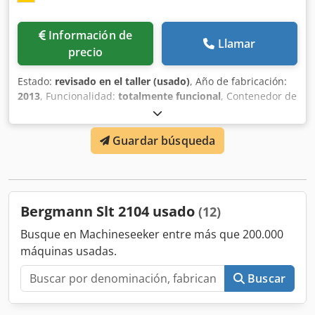
Información de
Llamar
precio
Estado:
revisado en el taller (usado)
, Año de fabricación:
2013
, Funcionalidad:
totalmente funcional
, Contenedor de
prensa para residuos húmedos Bergmann MPB405 SN/10
para volquetes Volumen utilizable de 10 cbm revisado,
Guardar búsqueda
revisado, completamente funcional Posibilidad de pintar
en el color RAL deseado. Estaremos encantados de hacerle
una oferta con entrega incluida. Dwjdpovmwpwsfx Am Sea
Bergmann Slt 2104 usado
(12)
Busque en Machineseeker entre más que 200.000
máquinas usadas.
Buscar