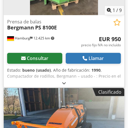
1
/
9
Prensa de balas
Bergmann
PS 8100E
EUR 950
Hamburg
12.425 km
precio fijo IVA no incluído
Consultar
Llamar
Estado:
bueno (usado)
, Año de fabricación:
1990
,
Compactador de rodillos, Bergmann – usado - : Precio en el
lugar: solo 950.-€ (neto) Dwedpfezbygrex Am Sea
Fabricante: Bergmann Modelo: PS 8100E Año de
Clasificado
fabricación: 1990 Número de serie: 05 3658 2845/90
Presión de prensado: to Peso propio: 750kg 400V, 5,5kW
Estado: bueno Disponible: a partir del Q4/2026 Ubicación:
Hamburgo Compactación eficiente de residuos: Un tambor
de acero especial permite la recogida, trituración y
compactación eficaz de residuos, reduciendo su volumen