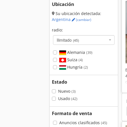
Ubicación
Su ubicación detectada:
Argentina
(cambiar)
radio:
Ilimitado
(45)
Alemania
(39)
Suiza
(4)
Hungría
(2)
Estado
Nuevo
(3)
Usado
(42)
Hako Citymaster
Hako 1700 Da
Hako 1700
Formato de venta
Anuncios clasificados
(45)