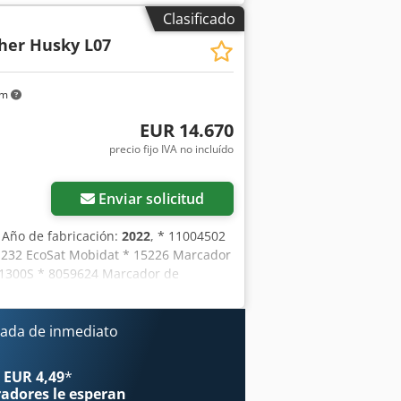
Cepillo frontal * Contenedor de recogida
Clasificado
de contactarnos en los siguientes
her Husky L07
phnxefx Anzjck Salvo errores,
km
EUR 14.670
precio fijo IVA no incluído
Pedir más fotos
Enviar solicitud
, Año de fabricación:
2022
, * 11004502
S 232 EcoSat Mobidat * 15226 Marcador
 1300S * 8059624 Marcador de
te mecánico del patrón de dispersión,
D * 8078950 Dispositivo de
7633 Marco adaptador Multihog CX75
ada de inmediato
 de dispersión FS100, 6 m, con
ilidad de aceptar vehículos y
 EUR 4,49
*
 no incluye el transporte y la entrega.
radores
le esperan