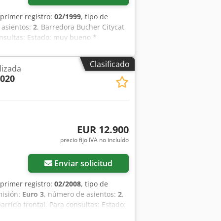
 primer registro:
02/1999
, tipo de
 asientos:
2
, Barredora Bucher Citycat
onsultas: Estado: muy bueno *
ena visibilidad panorámica * Cepillo
ito de recogida ----Precio: 6900 € + 19%
Clasificado
lizada
guientes números de teléfono:
2020
omisiones y venta previa.
EUR 12.900
precio fijo IVA no incluído
Enviar solicitud
 primer registro:
02/2008
, tipo de
misión:
Euro 3
, número de asientos:
2
,
rido frontal. Para consultas: Estado:
rrada con buena visibilidad en todas