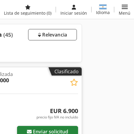
Idioma
Lista de seguimiento
(0)
Iniciar sesión
Menú
ta
(45)
Relevancia
Clasificado
lizada
2000
EUR 6.900
precio fijo IVA no incluído
Enviar solicitud