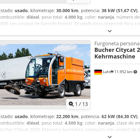
Estado:
usado
, kilometraje:
30.000 km
, potencia:
38 kW (51,67 CV)
,
combustible:
diésel
, peso total:
4.000 kg
, color:
naranja
, número de
2000 con unidad de barrido frontal. Dcodpfx Aozq Ipxenzok Para c
Fabricante: Bucher * Modelo: CityCat 2000 * Cabina cerrada con bu
lateral izquierdo * Cepillo lateral derecho * Cepillo frontal * Depós
Furgoneta persona
de IVA Para cualquier otra pregunta, puede contactarnos en los si
Bucher
Citycat 
Hablamos: alemán, inglés, francés y...? Salvo errores tipográficos, 
Kehrmaschine
Lahr
11.952 km
1
/
13
Estado:
usado
, kilometraje:
22.200 km
, potencia:
62 kW (84,30 CV)
,
combustible:
diésel
, peso total:
4.500 kg
, color:
naranja
, clase de e
Bucher Citycat 2020: Máquina barredora compacta con unidad de bar
muy bueno * Fabricante: Bucher * Modelo: CityCat 2020 * Cabina ce