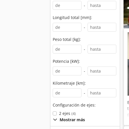
-
Longitud total [mm]:
-
Peso total [kg]:
-
Potencia [kW]:
-
Kilometraje [km]:
-
Configuración de ejes:
2 ejes
(4)
Mostrar más