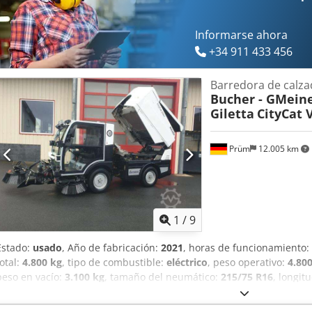
* No se asume responsabilidad por errores de impresión y escritura
previa. * Oferta sin compromiso. * Las fotos pueden ser diferentes. E
Toda la información sin garantía.
Informarse ahora
+34 911 433 456
Barredora de calza
Bucher - GMeine
Giletta
CityCat 
Prüm
12.005 km
1
/
9
Estado:
usado
, Año de fabricación:
2021
, horas de funcionamiento:
total:
4.800 kg
, tipo de combustible:
eléctrico
, peso operativo:
4.80
peso en vacío:
3.100 kg
, tamaño del neumático:
215/75 R16
, longit
neumático:
85 %
, tamaño del neumático delantero:
215/75 R16 | 8
215/75 R16 | 85%
, velocidad máxima:
50 km/h
, Neumáticos (delan