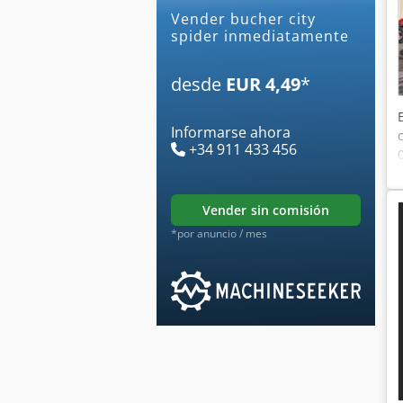
Vender bucher city
spider inmediatamente
desde
EUR 4,49
*
Informarse ahora
+34 911 433 456
vender sin comisión
*por anuncio / mes