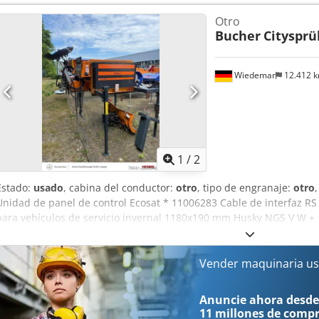
direcciones * Cepillo lateral izquierdo * Cepillo lateral derecho * 
Otro
----Precio: 12.900 €, más el 19 % de IVA. Para más información, pue
Bucher
Citysprü
números de teléfono: Hablamos: alemán, inglés, francés y… Dodpsz
omisiones y venta previa.
Wiedemar
12.412 
1
/
2
Estado:
usado
, cabina del conductor:
otro
, tipo de engranaje:
otro
Unidad de panel de control Ecosat * 11006283 Cable de interfaz R
para vehículos de servicio invernal 1180x190 mm Husky NGS V W +
contorno amarillo para contenedores Husky (6,5 m) * 11000032 Ajus
8 m, completo, montado * 11002061 Luz de advertencia giratoria LE
estacionamiento de 1 T, universal, con brazo de 700 (juego) * 802
Vender maquinaria us
para Husky (L1200 A1200), completo * 8085013 Cepillo para el plato
cubierta protectora de plástico Otros: Dcodpfx Anjznvudszjk * Posib
Anuncie ahora desde
máquinas como parte del pago y de comprarlos. * El precio de venta
11 millones de comp