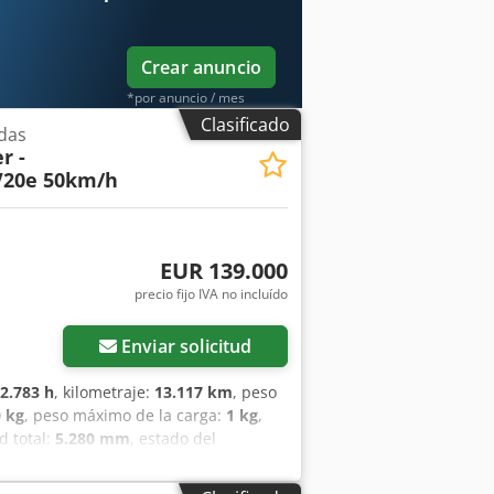
. * Salvo error, omisión y venta
l precio se refiere al estado actual. *
Crear anuncio
*por anuncio / mes
Clasificado
das
r -
V20e 50km/h
EUR 139.000
precio fijo IVA no incluído
Enviar solicitud
2.783 h
, kilometraje:
13.117 km
, peso
0 kg
, peso máximo de la carga:
1 kg
,
ud total:
5.280 mm
, estado del
5%
, tamaño del neumático trasero:
teros): 215/75 R16, Neumáticos