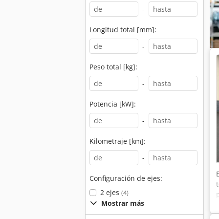
-
Longitud total [mm]:
-
Peso total [kg]:
-
Potencia [kW]:
-
Kilometraje [km]:
-
Configuración de ejes:
2 ejes
(4)
Mostrar más