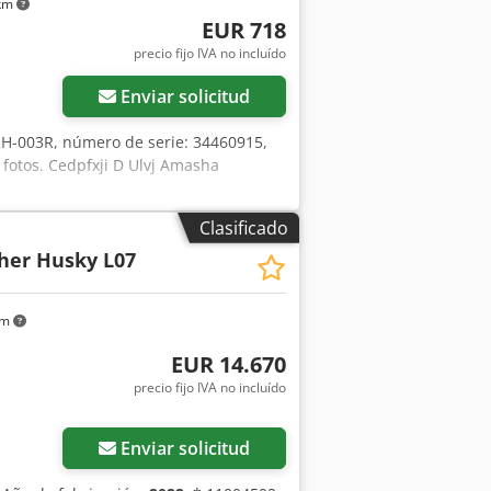
 km
EUR 718
precio fijo IVA no incluído
Enviar solicitud
2H-003R, número de serie: 34460915,
s fotos. Cedpfxji D Ulvj Amasha
Clasificado
her Husky L07
km
EUR 14.670
precio fijo IVA no incluído
Pedir más fotos
Enviar solicitud