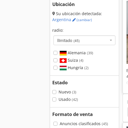
Ubicación
Su ubicación detectada:
Argentina
(cambiar)
radio:
Ilimitado
(45)
Alemania
(39)
Suiza
(4)
Hungría
(2)
Estado
Nuevo
(3)
Usado
(42)
eco
Unimog
Iveco Generadores
Fiat 4566
Formato de venta
Anuncios clasificados
(45)