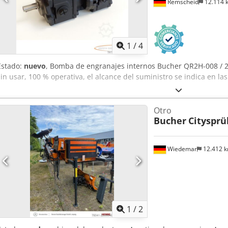
Remscheid
12.114
1
/
4
Estado:
nuevo
, Bomba de engranajes internos Bucher QR2H-008 / 
sin usar, 100 % operativa, el alcance del suministro se indica en la
Otro
Bucher
Citysprü
Wiedemar
12.412 
1
/
2