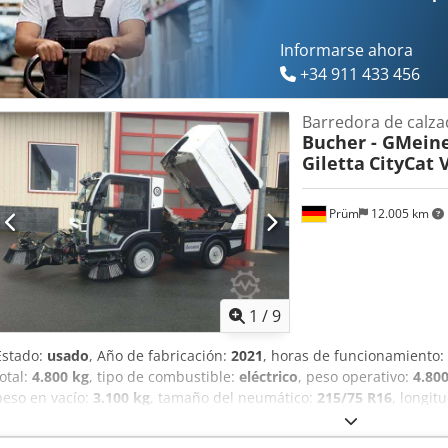
Informarse ahora
+34 911 433 456
Barredora de calza
Bucher - GMeine
Giletta
CityCat 
Prüm
12.005 km
1
/
9
Estado:
usado
, Año de fabricación:
2021
, horas de funcionamiento:
total:
4.800 kg
, tipo de combustible:
eléctrico
, peso operativo:
4.80
peso en vacío:
3.100 kg
, tamaño del neumático:
215/75 R16
, longit
neumático:
85 %
, tamaño del neumático delantero:
215/75 R16 | 8
215/75 R16 | 85%
, velocidad máxima:
50 km/h
, Neumáticos (delan