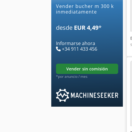
Vender bucher m 300 k
inmediatamente
desde
EUR 4,49
*
Informarse ahora
+34 911 433 456
vender sin comisión
*por anuncio / mes