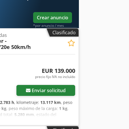
Crear anuncio
*por anuncio / mes
Clasificado
das
r -
V20e 50km/h
EUR 139.000
precio fijo IVA no incluído
Enviar solicitud
2.783 h
, kilometraje:
13.117 km
, peso
0 kg
, peso máximo de la carga:
1 kg
,
ud total:
5.280 mm
, estado del
5%
, tamaño del neumático trasero:
teros): 215/75 R16, Neumáticos