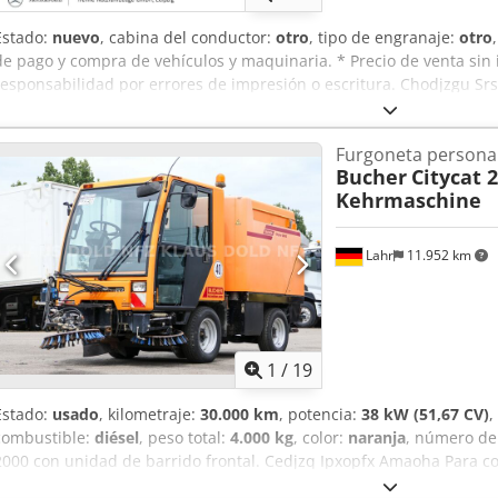
Estado:
nuevo
, cabina del conductor:
otro
, tipo de engranaje:
otro
de pago y compra de vehículos y maquinaria. * Precio de venta sin i
responsabilidad por errores de impresión o escritura. Chodjzgu Sr
errores, cambios y venta previa. * Oferta no vinculante. * Las fotos
al estado actual. * Todos los datos sin garantía.
Furgoneta persona
Bucher
Citycat 
Kehrmaschine
Lahr
11.952 km
1
/
19
Estado:
usado
, kilometraje:
30.000 km
, potencia:
38 kW (51,67 CV)
,
combustible:
diésel
, peso total:
4.000 kg
, color:
naranja
, número de
2000 con unidad de barrido frontal. Cedjzq Ipxopfx Amaoha Para c
Fabricante: Bucher * Modelo: CityCat 2000 * Cabina cerrada con bu