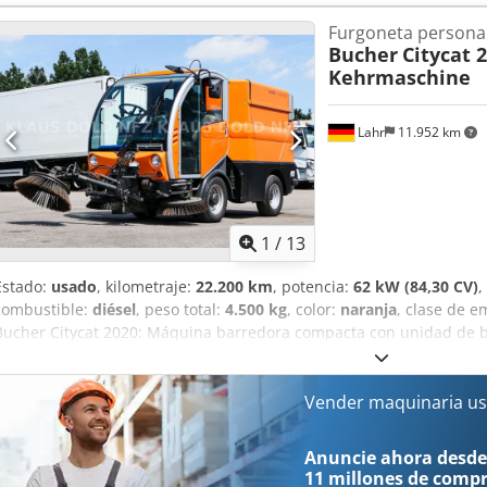
lateral izquierdo * Cepillo lateral derecho * Cepillo frontal * Depós
Furgoneta persona
de IVA Para cualquier otra pregunta, puede contactarnos en los si
Bucher
Citycat 
Hablamos: alemán, inglés, francés y...? Salvo errores tipográficos, 
Kehrmaschine
Lahr
11.952 km
1
/
13
Estado:
usado
, kilometraje:
22.200 km
, potencia:
62 kW (84,30 CV)
,
combustible:
diésel
, peso total:
4.500 kg
, color:
naranja
, clase de e
Bucher Citycat 2020: Máquina barredora compacta con unidad de bar
muy bueno * Fabricante: Bucher * Modelo: CityCat 2020 * Cabina ce
direcciones * Cepillo lateral izquierdo * Cepillo lateral derecho * 
----Precio: 12.900 €, más el 19 % de IVA. Para más información, pue
Vender maquinaria us
números de teléfono: Hablamos: alemán, inglés, francés y… Csdpfx
omisiones y venta previa.
Anuncie ahora desde
11 millones de comp