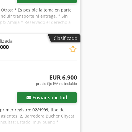
, Otros: * Es posible la toma en parte
ncluir transporte ni entrega. * Sin
spfx Amaja * Reservado el derecho a
 pueden diferir. El precio corresponde
Clasificado
lizada
2000
EUR 6.900
precio fijo IVA no incluído
Enviar solicitud
 primer registro:
02/1999
, tipo de
 asientos:
2
, Barredora Bucher Citycat
onsultas: Estado: muy bueno *
ena visibilidad panorámica * Cepillo