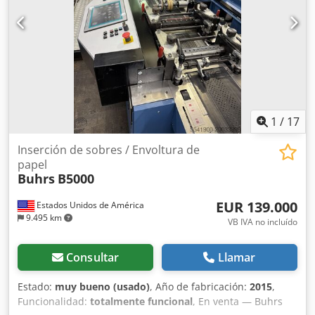
dude en contactarnos.
1
/
17
Inserción de sobres / Envoltura de
papel
Buhrs
B5000
EUR 139.000
Estados Unidos de América
9.495 km
VB IVA no incluído
Consultar
Llamar
Estado:
muy bueno (usado)
, Año de fabricación:
2015
,
Funcionalidad:
totalmente funcional
, En venta — Buhrs