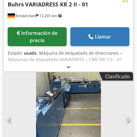
Buhrs
VARIADRESS KR 2 II - 01
Emskirchen
12.201 km
Información de
Llamar
precio
Estado:
usado
, Máquina de etiquetado de direcciones –
Máquinas de etiquetado VARIADRESS – CMC KR 2 II – 01
Año de fabricación: 1992 – Número de serie: CMC KR 2 II –
01 Cjdpfsh Ax Sksx Apmorf Inspección por vídeo en línea
Clasificado
mediante Skype Estaríamos encantados de recibir su
visita; tenemos más máquinas en stock. Disponibilidad
inmediata – Se puede inspeccionar. En stock en
Emskirchen/Núremberg – Se puede probar.