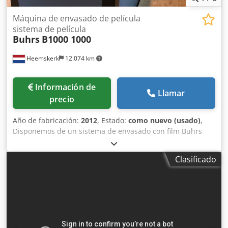
Máquina de envasado de película
sistema de película
Buhrs
B1000 1000
Heemskerk
12.074 km
Información de
Llamar
precio
Año de fabricación:
2012
, Estado:
como nuevo (usado)
,
Disponemos de un sistema de envasado con film Buhrs
1000. Año de fabricación: 2013. Opcionalmente, esta
máquina también puede adaptarse para el envasado con
Clasificado
papel, según lo especifica el fabricante Buhrs. La máquina
está equipada posteriormente con 2 alimentadores
rotatorios y una base adicional. INFORMACIÓN DEL
SISTEMA Credpfjhid Adjx Apmjf Sistema: Buhrs Tipo de
máquina: Sistema de envasado con film Buhrs 1000 (máx.
13.000 unidades/hora) Año de fabricación: 2013
CONFIGURACIÓN 1 Alimentador principal Buhrs 1000, tipo