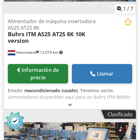
1
/
7
Alimentador de máquina insertadora
AS25 AT25 8K
Buhrs ITM
AS25 AT25 8K 10K
version
Heemskerk
12.074 km
Información de
Llamar
precio
Estado:
reacondicionado (usado)
, Tenemos varios
alimentadores disponibles aquí para un Buhrs ITM BB300-
er 8 y 10K versiion. Alimentador de deslizamiento AS25
versión 8K y 10K AT25 alimentador de rotación para 8K y
Clasificado
10K versión Codpfx Apjtuk Rbemsrf Póngase en contacto
con nosotros y díganos lo que necesita. ¡Seguro que
tenemos la solución adecuada para usted!