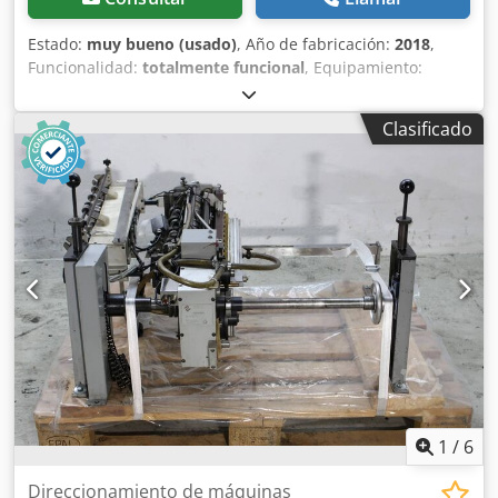
Estado:
muy bueno (usado)
, Año de fabricación:
2018
,
Funcionalidad:
totalmente funcional
, Equipamiento:
barrera fotoeléctrica de seguridad, documentación /
manual
, Se vende un robot lineal con módulo de succión
Clasificado
para la paletización de cajas. La instalación está diseñada
con 2 puestos de paletización. Actualmente, se recoge un
paquete cada 9 segundos y se deposita en el palé, según
la disposición de las capas. La instalación seguirá en
producción hasta el 26 de noviembre y puede ser visitada.
El sistema de control es Siemens S7 y se controla con 3
ejes mediante Siemens SIMOTION D. El funcionamiento de
la máquina se realiza a través del panel táctil de Siemens.
Crjdpfezph Ufex Apmsf Con gusto, podemos enviarle un
vídeo.
1
/
6
Direccionamiento de máquinas