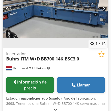
- 5x alimentador rotativo RF2 - bandeja de entrega - cinta
de salida ¿Desea ver esta máquina? No hay problema,
¡venga a verla!
1
/
15
Insertador
Buhrs ITM W+D
BB700 14K BSC3.0
Heemskerk
12.074 km
Información de
Llamar
precio
Estado:
reacondicionado (usado)
, Año de fabricación:
2008
, Tenemos una Buhrs - W+D BB700 14K servo máquina
de inserción disponible. La máquina está en buenas