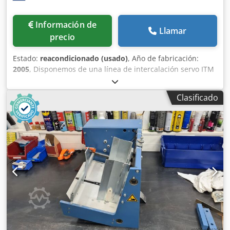
Información de
Llamar
precio
Estado:
reacondicionado (usado)
, Año de fabricación:
2005
, Disponemos de una línea de intercalación servo ITM
CS400 de Buhrs. ¿Su máquina es demasiado corta? Con
esta línea dispondrá inmediatamente de 6 alimentadores
Clasificado
adicionales. Construida en 2005 y poco usada. Sin
embargo vendemos esta línea de acopio después de un
mantenimiento completo y podemos equiparla con
alimentadores. Disponemos de alimentadores rotativos y
de fricción. Cjdpfeq T Nvcjx Apmsrf