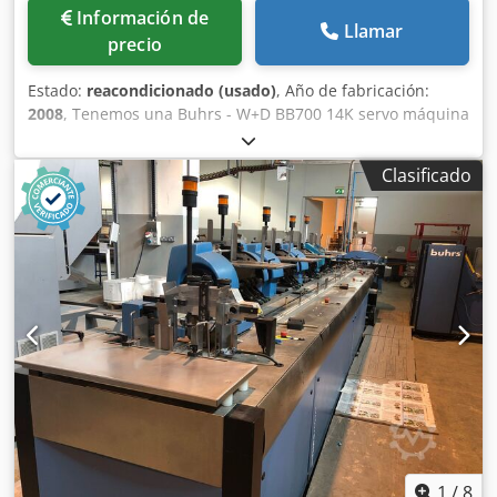
Información de
Llamar
precio
Estado:
reacondicionado (usado)
, Año de fabricación:
2008
, Tenemos una Buhrs - W+D BB700 14K servo máquina
de inserción disponible. La máquina está en buenas
condiciones y está equipada con el software BSC 3.0. BSC
Clasificado
3.0 es la última plataforma de software del fabricante
W+D. ¡La máquina está lista para la demostración! ¡Otros
alimentadores y la cámara es opcional posible! Crsdpfx
Apsq Eg Iaomjf Año de construcción: 2008 Configuración: -
6 estaciones base - 4x alimentador rotativo RF2 - 1x
alimentador de fricción de vacío - Compartimento de
descarga - Cargador automático Estación de transferencia
- Cinta de descarga Opcional: - Otros alimentadores
Formatos de sobre: - mín. 105 × 162 mm C6/DL - máx. 250 ×
353 mm B4 Formatos de producto: - mín. 80 × 105 mm A6 -
máx. 229 × 324 mm C4 Grosor del producto - 3 mm para el
alimentador rotativo - 15 mm para el alimentador de
vacío/fricción - 80 g/m 14.000 ciclos por hora
1
/
8