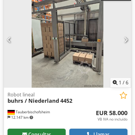
1
/
6
Robot lineal
buhrs / Niederland
4452
EUR 58.000
Tauberbischofsheim
12.147 km
VB IVA no incluído
Consultar
Llamar