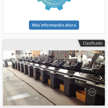
táctil Simatic Equipamiento opcional (¡no incluido!) - 1
Controlador base Balsfulland - 2 Balsfulland BVS 8000 - 1
Caja de cambio de producto Balsfulland BVS 8000 ¡Todos
los datos técnicos son sólo para fines informativos! Aunque
la información técnica se ha extraído en su mayor parte de
Más información ahora
la documentación del fabricante, no se puede garantizar
su exactitud debido, por ejemplo, a modificaciones no
documentadas del equipo. Estos valores no son
vinculantes ni forman parte del contrato.
Clasificado