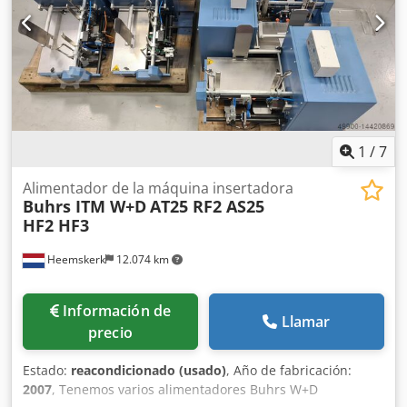
alimentación/lectura/recogida/caída de documentos A4
(canal transaccional) - Módulos de cinta de inversión ITM
de Buhrs - Módulos de mesa de alineación ITM de Buhrs -
Módulos de mesa de correo Buhrs ITM Csdet Akt Djpfx
Apmorf - Alimentador Buhrs ITM - rotativo - alimentador
de fricción y empuje Amplíe y obtenga más posibilidades
de producción en su Buhrs ITM BB300, BB600 o BB700.....
¡sí es posible!
1
/
7
Alimentador de la máquina insertadora
Buhrs ITM W+D
AT25 RF2 AS25
HF2 HF3
Heemskerk
12.074 km
Información de
Llamar
precio
Estado:
reacondicionado (usado)
, Año de fabricación:
2007
, Tenemos varios alimentadores Buhrs W+D