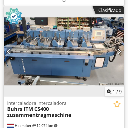
disponibles. ¡Todos completamente revisados y listos para
usar! Tipos de alimentadores: AT25 Alimentador rotativo
Clasificado
de vacío (BB300) Alimentador deslizante AS25 (BB300)
Alimentador de fricción por vacío HF3 (BB300) RF2 Servo
alimentador de rotación por vacío (BB600 y BB700) AS2
Alimentador por empuje (BB600 y BB700) Alimentador de
fricción por vacío HF2 (BB600 y BB700) Puede instalarse en
una máquina Buhrs W+D BB300 10K, BB600 14K y en una
Buhrs ITM BB700 14 y 16K. Todos los alimentadores que
vendemos están totalmente revisados y todas las piezas de
repuesto se sustituyen si es necesario. ¿Le gustaría recibir
una oferta? Por favor, háganoslo saber, ¡gracias! Cjdoq Ec
Rgepfx Apmorf
1
/
9
Intercaladora intercaladora
Buhrs ITM
CS400
zusammentragmaschine
Heemskerk
12.074 km