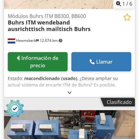
1
/
6
Módulos Buhrs ITM BB300, BB600
Buhrs ITM
wendeband
ausrichttisch mailtisch Buhrs
Heemskerk
12.074 km
Información de
Llamar
precio
Estado:
reacondicionado (usado)
, ¿Desea ampliar su
actual sistema de encarte ITM de Buhrs? Es posible,
¡tenemos todos los módulos! Aquí disponemos de todos los
módulos originales posibles que se pueden instalar al
Clasificado
principio, en una máquina o al final de un sistema de
encarte ITM (W+D) de Buhrs. Así como: - Canales de hojas
sueltas Mueller Apparatebau para
alimentación/lectura/recogida/caída de documentos A4
(canal transaccional) - Cortadoras Mueller Apparatebau
para el procesado continuo de papel por hoja cortada para