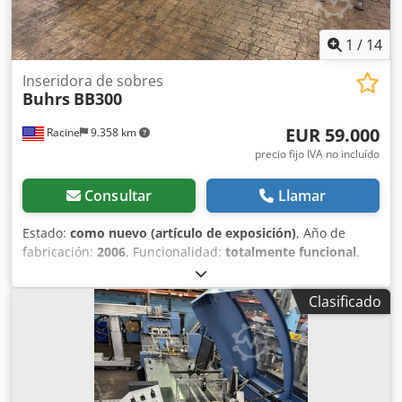
1
/
14
Inseridora de sobres
Buhrs
BB300
EUR 59.000
Racine
9.358 km
precio fijo IVA no incluído
Consultar
Llamar
Estado:
como nuevo (artículo de exposición)
, Año de
fabricación:
2006
, Funcionalidad:
totalmente funcional
,
Buhrs BB300 Ensobradora de sobres Año: 2006 Máquina
de demostración en excelente estado. La máquina nunca
Clasificado
fue utilizada en producción real. Fabricante: Buhrs
Modelo: BB300 Tipo: Ensobradora de sobres Credpfx Asy
Uf Tfspmof Condición: Máquina de demostración Máquina
bien mantenida y limpia. Disponible para inspección. Si
tiene alguna pregunta o necesita información adicional, no