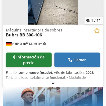
1
/
11
Máquina insertadora de sobres
Buhrs
BB 300-10K
Holthusen
12.498 km
Información de
Llamar
precio
Estado:
como nuevo (usado)
, Año de fabricación:
2008
,
Funcionalidad:
totalmente funcional
, • Módulo de
alimentación de sobres BB300-10K, lado derecho, con
interfaz de usuario BSC 2.0. • Sistema de alimentación de
material con 6 posiciones de alimentación, lado derecho. •
4 alimentadores rotativos AT25 (en las posiciones 1 a 4). • 1
alimentador híbrido HF3 (en la posición 6). • 1 posición de