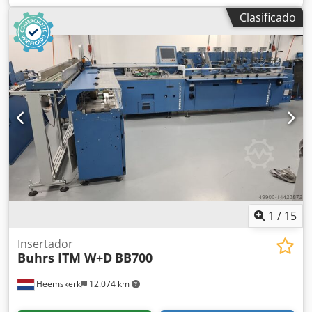
condiciones y está equipada con el software BSC 3.0. BSC
Clasificado
3.0 es la última plataforma de software del fabricante
W+D. ¡La máquina está lista para la demostración! ¡Otros
alimentadores y la cámara es opcional posible! Año de
construcción: 2008 Configuración: - 6 estaciones base - 4x
alimentador rotativo RF2 - 1x alimentador de fricción de
vacío - Compartimento de descarga - Cargador automático
Estación de transferencia - Cinta de descarga Csdpeq Eg
Hnefx Apmorf Opcional: - Otros alimentadores Formatos
de sobre: - mín. 105 × 162 mm C6/DL - máx. 250 × 353 mm
B4 Formatos de producto: - mín. 80 × 105 mm A6 - máx.
229 × 324 mm C4 Grosor del producto - 3 mm para el
alimentador rotativo - 15 mm para el alimentador de
vacío/fricción - 80 g/m 14.000 ciclos por hora
1
/
15
Insertador
Buhrs ITM W+D
BB700
Heemskerk
12.074 km