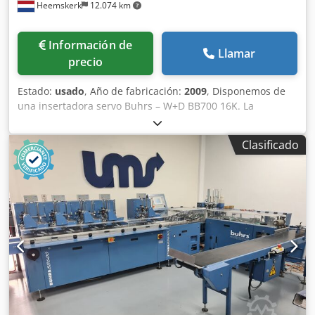
Heemskerk
12.074 km
Información de
Llamar
precio
Estado:
usado
, Año de fabricación:
2009
, Disponemos de
una insertadora servo Buhrs – W+D BB700 16K. La
máquina está en buenas condiciones y está equipada con
el software BSC 3.0. BSC 3.0 es una de las últimas
Clasificado
plataformas de software del fabricante W+D. La máquina
ha llegado pero aún no hemos comenzado el
mantenimiento. Es por eso que esta máquina todavía está
disponible tal como está ahora, pero, por supuesto, una
vez que comencemos con todo el mantenimiento
necesario, ¡estará lista para una demostración! ¡Otros
inversores y cámaras son opcionales! Año de construcción:
2009 Configuración: - Base de 8 estaciones - 5
alimentadores rotativos RF2 - 1x alimentador de fricción
por vacío - Compartimento de descarga - Estación de
transferencia de autocargadores - Cinta giratoria con mesa
de alineación - Cinturón de almacenamiento