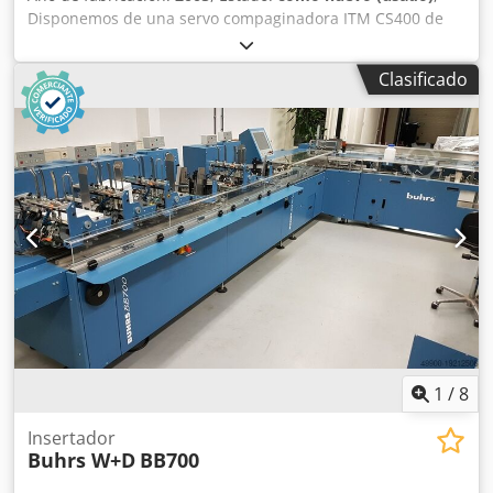
Disponemos de una servo compaginadora ITM CS400 de
Buhrs. ¿Su máquina es demasiado corta? ¡Con esta línea
tiene 6 alimentadores extra! Crsdpfx Apsmuzuaemsf Año
Clasificado
de construcción 2005 y poco usado. No obstante vendemos
esta alzadora después de un mantenimiento completo y
podemos equiparla con alimentadores. Alimentadores
rotativos y de fricción están disponibles.
1
/
8
Insertador
Buhrs W+D
BB700