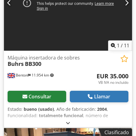
alimentador deslizante 1 Estación base maestra Buhrs
1000 4 Alimentadores rotatorios Buhrs 1000 1 Módulo
Buhrs 1000 para envasado con film, con sellado de doble
acción, máx. 13.000
1
/
11
Máquina insertadora de sobres
Buhrs
BB300
EUR 35.000
Benton
11.954 km
VB IVA no incluído
Consultar
Llamar
Estado:
bueno (usado)
, Año de fabricación:
2004
,
Funcionalidad:
totalmente funcional
, número de
máquina/vehículo:
200145
, 2004 Buhrs BB300 Máquina
Ensobradora (con sistema frontal Intelmail VAF) Nº de
Clasificado
serie: 200145 Modelo de 8 estaciones actualmente