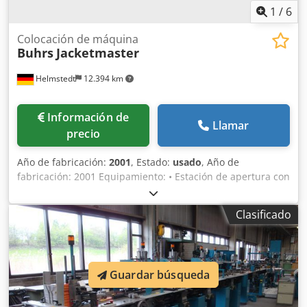
1
/
6
Colocación de máquina
Buhrs
Jacketmaster
Helmstedt
12.394 km
Información de
Llamar
precio
Año de fabricación:
2001
, Estado:
usado
, Año de
fabricación: 2001 Equipamiento: • Estación de apertura con
aspirador y cuchilla • Alimentador principal de producto •
10 alimentadores de productos secundarios • Dispositivo
Clasificado
de alimentación de bandas Csdpfx Apsc Ndt Eomsrf • 2
bombas de aire comprimido/vacío
Guardar búsqueda