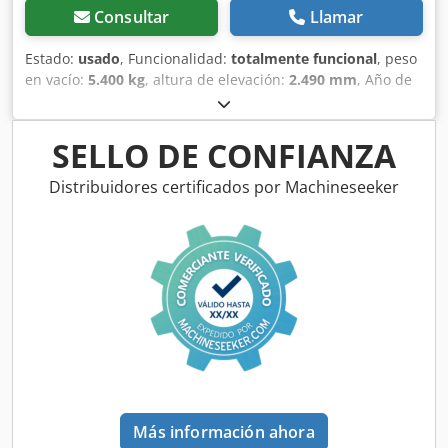
Consultar
Llamar
Estado:
usado
, Funcionalidad:
totalmente funcional
, peso
en vacío:
5.400 kg
, altura de elevación:
2.490 mm
, Año de
fabricación:
2014
, horas de funcionamiento:
2.081 h
,
longitud total:
5.550 mm
, altura de construcción:
2.500
mm
, tipo de accionamiento:
Diesel Motor
, ancho de
SELLO DE CONFIANZA
construcción:
1.950 mm
, Otros Clase de velocidad: 25
Dedpfx Aqswlxgajvskr Estado técnico: normal Estado de la
Distribuidores certificados por Machineseeker
batería: normal
Más información ahora