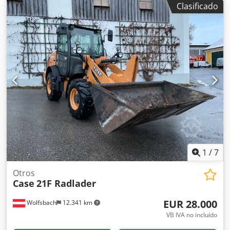
Clasificado
tracción total * Calefacción / Aire acondicionado * Año de
fabricación: 2016 Dsdpfjkq Amfex Aqvokr * Número de
identificación del vehículo (VIN): FNH921F1NGHE12139 *
Potencia: 190 kW * Peso en vacío: 19680 kg * Peso total:
21600 kg * Horas de uso: 11604 * Disponibles 3 unidades *
Precio bajo consulta * Toda la información proporcionada
no es vinculante.
1
/
7
Otros
Case
21F Radlader
EUR 28.000
Wolfsbach
12.341 km
VB IVA no incluído