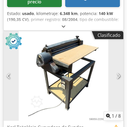
precio
Estado:
usado
, kilometraje:
6.348 km
, potencia:
140 kW
(190,35 CV)
, primer registro:
08/2004
, tipo de combustible:
diésel
, Año de fabricación:
2004
, Fabricante: Case Modelo:
MXM190 / Samson Cisterna de Vacío 8000 L Año: 2004
Clasificado
Condición: Buena Número de serie: ACM231045 Ref. nº.:
8084 Fecha de matriculación: CV: 190 Horas: 6348 Caja de
cambios: Powershift total 19+6 Depósito de gasoil: 1
Capacidad del depósito: 400 L Radio: ? Asiento neumático:
? Frenos: Frenos de disco en baño de aceite Tamaño de
neumáticos: 600/65R25 + 650/75R38 - 520/70R34 Dkodoynq
Dbjpfx Aqvor Porcentaje de banda de rodadura restante:
60% 90% - 40% Caja de herramientas: ? Sistema hidráulico:
? Fabricante de cisterna: Samson Capacidad de la cisterna:
8000 L Bomba de alta presión: 2 x HPP Caudal de alta
presión: 122 l/min - 130 bar Bomba de vacío: Samson
Mando a distancia: ?
1
/
8