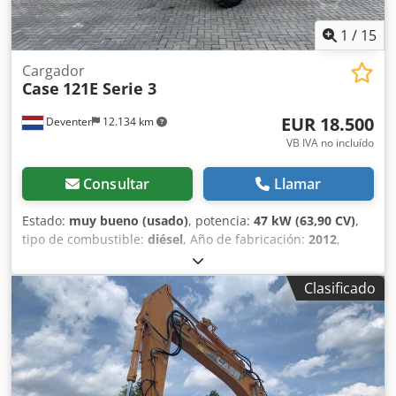
1
/
15
Cargador
Case
121E Serie 3
EUR 18.500
Deventer
12.134 km
VB IVA no incluído
Consultar
Llamar
Estado:
muy bueno (usado)
, potencia:
47 kW (63,90 CV)
,
tipo de combustible:
diésel
, Año de fabricación:
2012
,
horas de funcionamiento:
1.060 h
, = Opciones y accesorios
adicionales = - Control con 2 pedales - Cabina cerrada =
Clasificado
Notas = Dkodpfx Aqezrd Uaovor Serie CASE 121E, modelo 3
– Año de fabricación: 2012 – 1.060 horas de
funcionamiento Pala cargadora de la serie CASE 121E,
modelo 3, año de fabricación: 2012. La máquina se
encuentra en buen estado y solo tiene 1.060 horas de
funcionamiento. La máquina se encuentra en buen estado