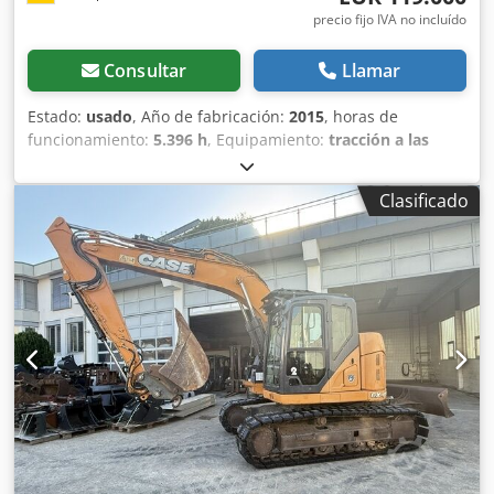
precio fijo IVA no incluído
Consultar
Llamar
Estado:
usado
, Año de fabricación:
2015
, horas de
funcionamiento:
5.396 h
, Equipamiento:
tracción a las
cuatro ruedas
, CATERPILLAR Modelo: 1650M Peso en vacío:
19 200 kg Potencia: 122 kW Horas de trabajo: 5396 Djdpfx
Clasificado
Aszhyrmjqvjkr Equipamiento: - Asiento calefactado - Aire
acondicionado - Radio - Rastrillo trasero con 3 dientes -
Dispositivos y rejillas de protección de la cabina en la
parte delantera - Pala niveladora (plegable
hidráulicamente) Con gusto le brindamos asistencia
también en el área de financiación/arrendamiento a través
de nuestros socios. Todos los datos sin garantía. Salvo
error y omisión.