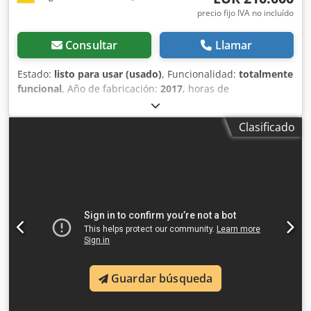
precio fijo IVA no incluído
Consultar
Llamar
Estado:
listo para usar (usado)
, Funcionalidad:
totalmente
funcional
, Año de fabricación:
2017
, horas de
funcionamiento:
1.706 h
, potencia:
366 kW (497,62 CV)
,
tipo de combustible:
diésel
, velocidad máxima:
30 km/h
,
Clasificado
primer registro:
07/2017
, próxima inspección (TÜV):
07/2026
, tamaño del neumático trasero:
500/85 R24
,
número de máquina/vehículo:
YHG233775
, Equipamiento:
aire acondicionado, cabina, cortadora de colza, enganche
de remolque, iluminación
, Por encargo de un titular
autorizado, ofrecemos aquí el siguiente artículo usado
para la venta: Cosechadora Case-IH AF 7240 con rotor ST
Nº de chasis: YHG233775 Rotor ST de disposición
longitudinal Versión de 30 km/h Motor de 6 cilindros
Potencia: 366 kW (497 CV) Ruedas delanteras: Oruga
Guardar búsqueda
suspendida de 610 mm Ruedas traseras: 500/85 R24
Paquete de faros de trabajo HID Ventilador AC con ajuste
automático de velocidad Dksdpfjzabtdex Aqvor Tobera de