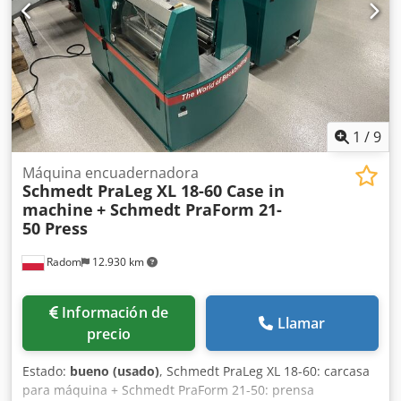
1
/
9
Máquina encuadernadora
Schmedt PraLeg XL 18-60 Case in
machine
+ Schmedt PraForm 21-
50 Press
Radom
12.930 km
Información de
Llamar
precio
Estado:
bueno (usado)
, Schmedt PraLeg XL 18-60: carcasa
para máquina + Schmedt PraForm 21-50: prensa