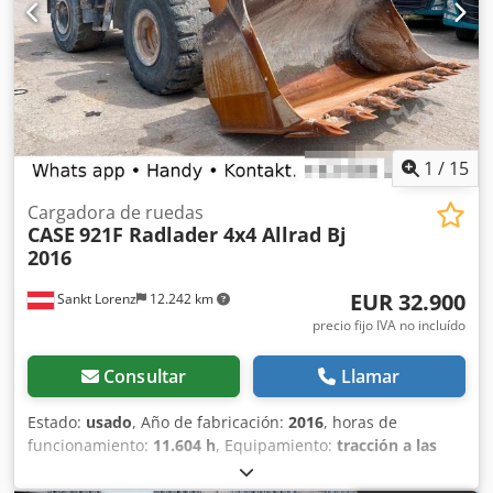
1
/
15
Cargadora de ruedas
CASE
921F Radlader 4x4 Allrad Bj
2016
EUR 32.900
Sankt Lorenz
12.242 km
precio fijo IVA no incluído
Consultar
Llamar
Estado:
usado
, Año de fabricación:
2016
, horas de
funcionamiento:
11.604 h
, Equipamiento:
tracción a las
cuatro ruedas
, Llamar (Contacto · Teléfono · Móvil ·
WhatsApp) * Cargadora de ruedas Case 921F 4x4 con