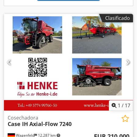
Clasificado
1
/
17
Cosechadora
Case IH
Axial-Flow 7240
EUR 210.000
Wagenfeld
12.287 km