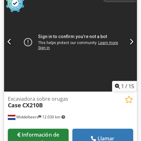
1
/
15
Excavadora sobre orugas
Case
CX210B
Middelbeers
12.030 km
Información de
Llamar