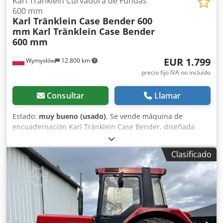
Karl Tränklein Curvadora de Fundas
600 mm
Karl Tränklein Case Bender 600
mm
Karl Tränklein Case Bender
600 mm
EUR 1.799
Wymysłów
12.800 km
precio fijo IVA no incluído
Consultar
Llamar
Estado:
muy bueno (usado)
, Se vende máquina de
encuadernación Karl Tränklein Case Bender, diseñada
para dar forma y curvar los lomos de las cubiertas de
libros de tapa dura. El dispositivo proporciona a las
Clasificado
cubiertas el radio adecuado, lo que permite que se ajusten
perfectamente al bloque del libro. La máquina está
equipada con rodillos ajustables que permiten adaptarse
a diferentes grosores de cubiertas. Su robusta estructura
de hierro fundido garantiza una alta precisión y una larga
vida útil. Datos técnicos: Fabricante: Karl Tränklein Djdpfx
Aeziwnboqvekr Tipo: Case Bender / máquina para dar