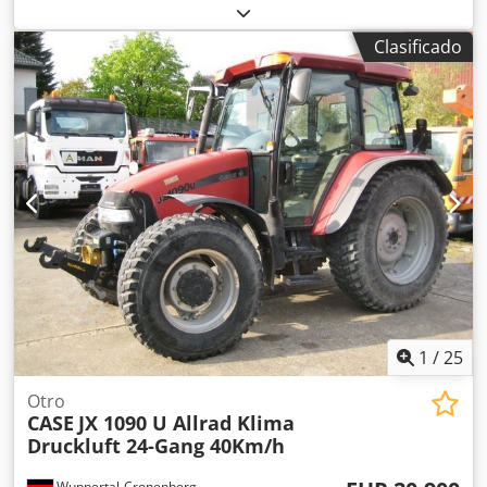
Fabricados en 2022. Schmedt PraLeg XL 18-60: máquina
para encuadernar libros Máquina en buen estado, lista
Clasificado
para su funcionamiento. La máquina sujeta un bloque de
hojas para encuadernar en una cubierta preparada. Dos
aplicadores de adhesivo, con ajuste suave del grosor del
adhesivo. Formato: Altura del bloque: 80 – 450 mm Ancho
del bloque: 110 – 450 mm Grosor del bloque: 2 – 80 mm
Tasa de producción: aproximadamente 200 – 300
unidades/hora Alimentación eléctrica: 230 V Peso: 300 kg
Fabricado en Alemania. Schmedt PraForm 21-50: prensa
para libros Prensa para libros con cortador de ranuras.
Fabricado por Schmedt, Alemania. La máquina está en
muy buenas condiciones y lista para la producción.
Especificaciones técnicas: Formato máximo: 420 x 520 x 100
mm Peso: 220 kg Alimentación eléctrica: 230 V + aire
comprimido. El precio es por un conjunto de dos
1
/
25
máquinas. Dkedpfszdazbsx Aqvor
Otro
CASE
JX 1090 U Allrad Klima
Druckluft 24-Gang 40Km/h
Wuppertal-Cronenberg