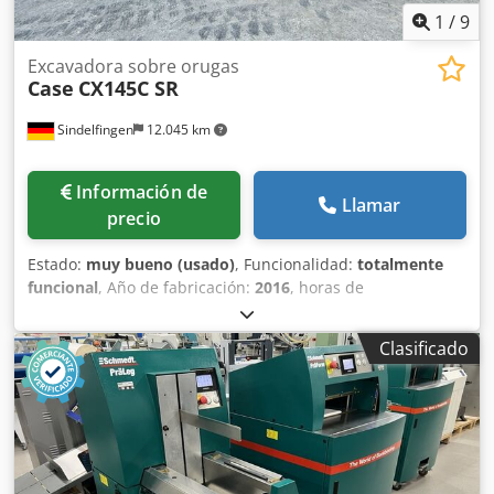
1
/
9
Excavadora sobre orugas
Case
CX145C SR
Sindelfingen
12.045 km
Información de
Llamar
precio
Estado:
muy bueno (usado)
, Funcionalidad:
totalmente
funcional
, Año de fabricación:
2016
, horas de
funcionamiento:
11.500 h
, * 11.500 horas de trabajo * Peso
operativo: 15.700 kg * Potencia del motor: 77 kW * Zapatas
Clasificado
Roadliner * Acoplador rápido hidráulico Dkodsy Rm H
Espfx Aqvjr * Aire acondicionado