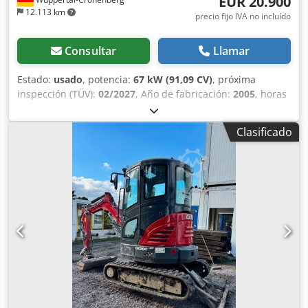
EUR 20.900
12.113 km
precio fijo IVA no incluído
Consultar
Llamar
Estado:
usado
, potencia:
67 kW (91,09 CV)
, próxima
inspección (TÜV):
02/2027
, Año de fabricación:
2005
, horas
de funcionamiento:
9.560 h
, Equipamiento:
aire
acondicionado, cabina, tracción a las cuatro ruedas
,
Clasificado
Tractor alemán, en uso hasta hace poco. Segundo
propietario: siempre en manos de la administración
estatal de parques, de 2005 a 2017 y de 2017 a 2026.
Tracción total. Motor turbodiésel de 4 cilindros con 4485 cc
y 91 CV. Gran transmisión Hi-LO de 24 velocidades: 4
marchas en 3 gamas, 2 escalonamientos bajo carga y
reversor bajo carga. 40 km/h. Instalación de aire
comprimido. Cabina de confort con asiento del conductor
con suspensión neumática y aire acondicionado. Toma de
fuerza trasera triple (540/750/1000 rpm). Elevador trasero
KAT II con enganches rápidos y cilindros adicionales (5060
kg de capacidad de elevación). Djdpfey Ean Ssx Aqvjkr