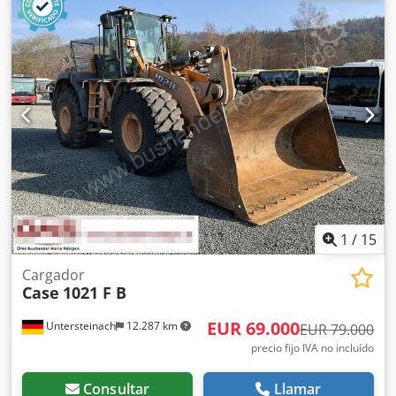
delantera. Transmisión de 30 km/h. Precio: 24.500,00
euros, sin IVA. Ubicación: null. Dsdpszdmutjfx Aqvokr
1
/
15
Cargador
Case
1021 F B
EUR 69.000
Untersteinach
12.287 km
EUR 79.000
precio fijo IVA no incluído
Consultar
Llamar