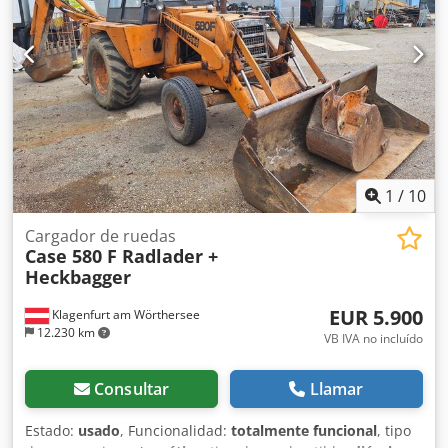
1
/
10
Cargador de ruedas
Case 580 F Radlader +
Heckbagger
EUR 5.900
Klagenfurt am Wörthersee
12.230 km
VB IVA no incluído
Consultar
Llamar
Estado:
usado
, Funcionalidad:
totalmente funcional
, tipo