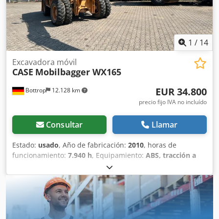
1
/
14
Excavadora móvil
CASE
Mobilbagger WX165
EUR 34.800
Bottrop
12.128 km
precio fijo IVA no incluído
Consultar
Llamar
Estado:
usado
, Año de fabricación:
2010
, horas de
funcionamiento:
7.940 h
, Equipamiento:
ABS, tracción a
las cuatro ruedas
, MINIESTACIÓN DE EXCAVACIÓN CASE
Tipo: WX165 (Excavadora hidráulica) Número de
homologación: N211 Fabricante del motor: Case Potencia
del motor: 105 kW Horas de funcionamiento: 7940 h Peso
máximo permitido: 18 000 kg Longitud para el transporte:
8,19 m Ancho para el transporte: 1,91 m Altura para el