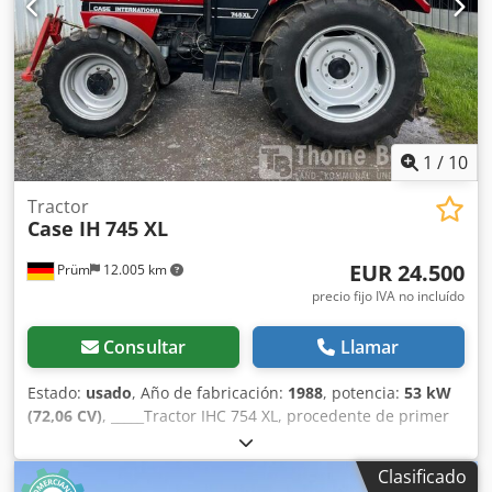
forma a lomos Ancho de trabajo: aprox. 600 mm Ajuste de
la presión de los rodillos Estructura estable de hierro
fundido Accionamiento eléctrico Mesa de trabajo Estado:
usada Aplicaciones: producción de libros de tapa dura,
encuadernaciones, imprentas, empresas de artes gráficas,
producción de álbumes, catálogos y encuadernaciones.
1
/
10
Tractor
Case IH
745 XL
EUR 24.500
Prüm
12.005 km
precio fijo IVA no incluído
Consultar
Llamar
Estado:
usado
, Año de fabricación:
1988
, potencia:
53 kW
(72,06 CV)
, _____Tractor IHC 754 XL, procedente de primer
propietario, en óptimas condiciones. Horas de
funcionamiento: aproximadamente 8600. Año de
Clasificado
fabricación: 1988. Elevador delantero. Toma de fuerza