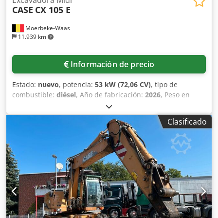
CASE
CX 105 E
Moerbeke-Waas
11.939 km
Información de precio
Estado:
nuevo
, potencia:
53 kW (72,06 CV)
, tipo de
combustible:
diésel
, Año de fabricación:
2026
, Peso en
vacío: 9.780 kg. Dkjdpfszrrw Ajx Aqvor Póngase en contacto
con el departamento de ventas de KEY-TEC para obtener
Clasificado
más información.