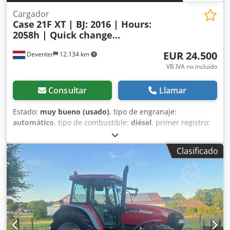
Cargador
Case
21F XT | BJ: 2016 | Hours:
2058h | Quick change...
EUR 24.500
Deventer
12.134 km
VB IVA no incluído
Consultar
Llamar
Estado:
muy bueno (usado)
, tipo de engranaje:
automático
, tipo de combustible:
diésel
, primer registro:
06/2016
, Año de fabricación:
2016
, horas de
funcionamiento:
2.058 h
, Equipamiento:
cabina
, =
Clasificado
Opciones y accesorios adicionales = - Cabina cerrada -
Radio/reproductor de CD = Notas = Pala cargadora CASE
21F XT, fabricada en 2016, con solo 2.058 horas de
funcionamiento. Esta pala cargadora compacta y potente
es de origen alemán y se encuentra en excelentes
condiciones, bien mantenida. La máquina está lista para
su uso inmediato y es ideal para trabajos de excavación,