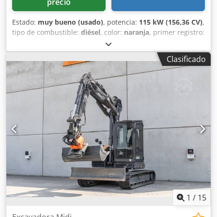
precio
Estado:
muy bueno (usado)
, potencia:
115 kW (156,36 CV)
,
tipo de combustible:
diésel
, color:
naranja
, primer registro:
07/2013
, Año de fabricación:
2012
, horas de
funcionamiento:
15.109 h
, Información general Año del
Clasificado
modelo: 2012 Número de serie: DCH210R5NCEAH2500
Información técnica Número de cilindros: 4 Peso en vacío:
22.600 kg Funcionalidad Anchura de trabajo: 300 cm
Marcado CE: sí Estado Estado técnico: muy bueno
Dsdpfxey En Nds Aqvekr Estado visual: muy bueno
Información financiera Precio: A consultar Garantía
Garantía: De primer propietario, historial de
mantenimiento completo, ¡listo para trabajar de
inmediato! - 80 % sistema de cadenas - Incluye 3 cucharas:
1300 mm, 450 mm y 2000 mm cuchara niveladora -
Opcional con sistema TOPCON 3D de 2021
1
/
15
Excavadora Midi