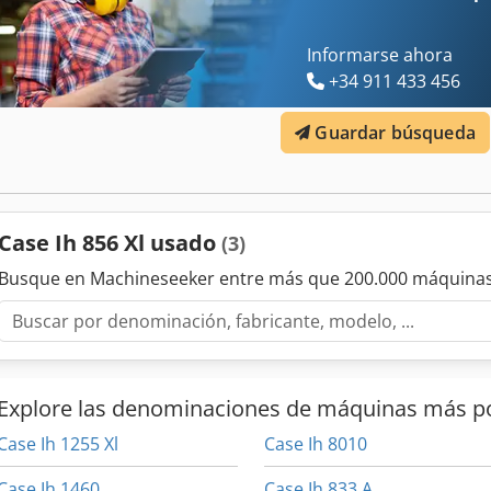
Informarse ahora
+34 911 433 456
Guardar búsqueda
Case Ih 856 Xl usado
(3)
Busque en Machineseeker entre más que 200.000 máquinas
Explore las denominaciones de máquinas más p
Case Ih 1255 Xl
Case Ih 8010
Case Ih 1460
Case Ih 833 A