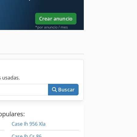
Crear anuncio
*por anuncio / mes
 usadas.
Buscar
opulares:
Case Ih 956 Xla
Case Ih Cs 86