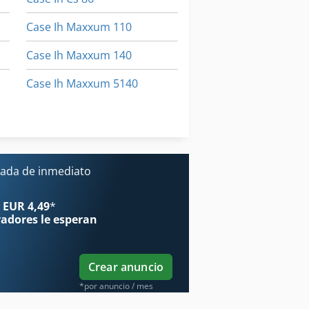
Case Ih Maxxum 110
Case Ih Maxxum 140
Case Ih Maxxum 5140
Case Ih Mx 135
Case Ih Mx 285
ada de inmediato
 EUR 4,49
*
radores
le esperan
Crear anuncio
*por anuncio / mes