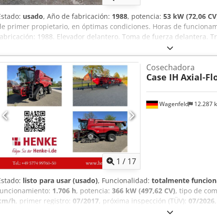
Estado:
usado
, Año de fabricación:
1988
, potencia:
53 kW (72,06 CV
de primer propietario, en óptimas condiciones. Horas de funcion
fabricación: 1988. Elevador delantero. Toma de fuerza delantera. T
24.500,00 euros, sin IVA. Ubicación: null. Cedpfxezdmutj Airerf
Cosechadora
Case IH
Axial-Fl
Wagenfeld
12.287 
1
/
17
Estado:
listo para usar (usado)
, Funcionalidad:
totalmente funcion
funcionamiento:
1.706 h
, potencia:
366 kW (497,62 CV)
, tipo de co
km/h
, primer registro:
07/2017
, próxima inspección (TÜV):
07/2026
R24
, número de máquina/vehículo:
YHG233775
, Equipamiento:
air