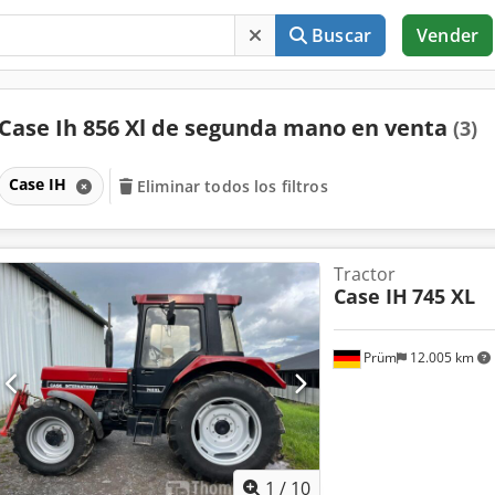
Buscar
Vender
Case Ih 856 Xl de segunda mano en venta
(3)
Case IH
Eliminar todos los filtros
Tractor
Case IH
745 XL
Prüm
12.005 km
1
/
10