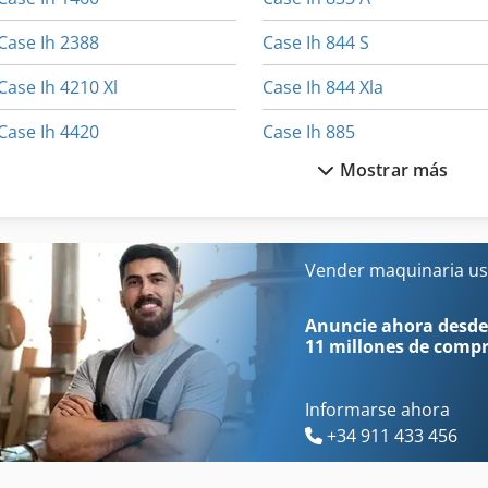
Case Ih 2388
Case Ih 844 S
Case Ih 4210 Xl
Case Ih 844 Xla
Case Ih 4420
Case Ih 885
Mostrar más
Case Ih 496
Case Ih 886
Case Ih 5400
Case Ih 8930
Case Ih 745 Xl
Case Ih 9370
Vender maquinaria us
Case Ih 745 Xla
Case Ih 956 Xl
Anuncie ahora desde
11 millones de comp
Informarse ahora
+34 911 433 456