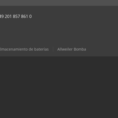
49 201 857 861 0
lmacenamiento de baterías
Allweiler Bomba