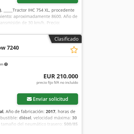
)
, _____Tractor IHC 754 XL, procedente
amiento: aproximadamente 8600. Año de
ransmisión de 30 km/h. Precio:
Clasificado
ow 7240
km
EUR 210.000
precio fijo IVA no incluído
Enviar solicitud
al
, Año de fabricación:
2017
, horas de
mbustible:
diésel
, velocidad máxima:
30
, tamaño del neumático trasero:
500/85
e acondicionado, cabina, cortadora de