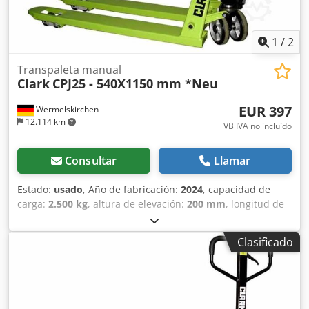
1
/
2
Transpaleta manual
Clark
CPJ25 - 540X1150 mm *Neu
EUR 397
Wermelskirchen
12.114 km
VB IVA no incluído
Consultar
Llamar
Estado:
usado
, Año de fabricación:
2024
, capacidad de
carga:
2.500 kg
, altura de elevación:
200 mm
, longitud de
la horquilla:
1.150 mm
, tipo de accionamiento:
Handbetrieb
, Transpaleta manual Ancho de horquillas:
Clasificado
540 mm Tipo de mástil: Ninguno Tipo de ruedas
delanteras: Poliuretano Estado de las ruedas delanteras:
80 - 100% Tipo de ruedas traseras: Poliuretano Estado de
las ruedas traseras: 80 - 100% Crjdpfxexfydke Ak Dof