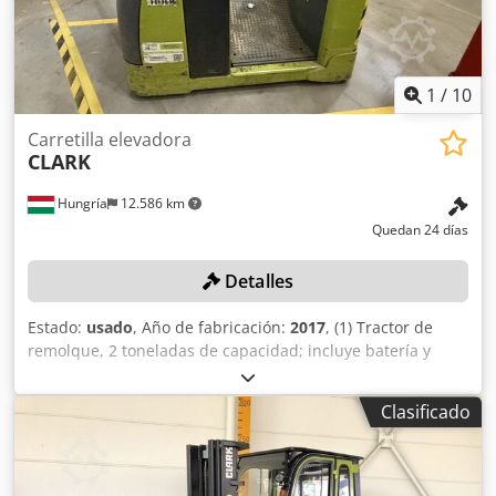
1
/
10
Carretilla elevadora
CLARK
Hungría
12.586 km
Quedan 24 días
Detalles
Estado:
usado
, Año de fabricación:
2017
, (1) Tractor de
remolque, 2 toneladas de capacidad; incluye batería y
cargador (como en la imagen o similar). Cjdsznmzuspfx Ak
Djrf
Clasificado