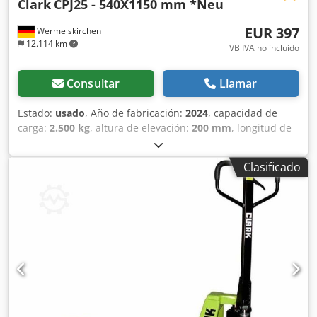
Clark
CPJ25 - 540X1150 mm *Neu
EUR 397
Wermelskirchen
12.114 km
VB IVA no incluído
Consultar
Llamar
Estado:
usado
, Año de fabricación:
2024
, capacidad de
carga:
2.500 kg
, altura de elevación:
200 mm
, longitud de
la horquilla:
1.150 mm
, tipo de accionamiento:
Handbetrieb
, Transpaleta manual Ancho de horquillas:
Clasificado
540 mm Tipo de mástil: Ninguno Tipo de neumáticos
delanteros: Poliuretano Cedpjxfyfbofx Ak Djrf Estado de los
neumáticos delanteros: 80 - 100% Tipo de neumáticos
traseros: Poliuretano Estado de los neumáticos traseros: 80
- 100%