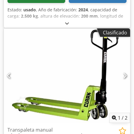
Estado:
usado
, Año de fabricación:
2024
, capacidad de
carga:
2.500 kg
, altura de elevación:
200 mm
, longitud de
la horquilla:
1.150 mm
, tipo de accionamiento:
Handbetrieb
, Transpaleta manual Ancho de horquillas:
Clasificado
540 mm Tipo de mástil: Ninguno Tipo de ruedas
delanteras: Poliuretano Estado de las ruedas delanteras:
80 - 100% Tipo de ruedas traseras: Poliuretano Estado de
las ruedas traseras: 80 - 100% Crodpfsxfyf Uox Ak Dsf
1
/
2
Transpaleta manual