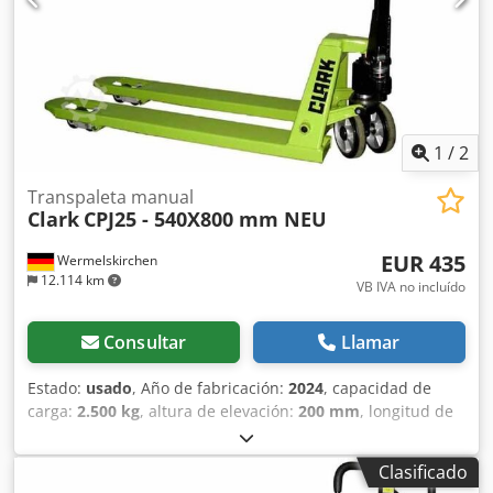
1
/
2
Transpaleta manual
Clark
CPJ25 - 540X800 mm NEU
EUR 435
Wermelskirchen
12.114 km
VB IVA no incluído
Consultar
Llamar
Estado:
usado
, Año de fabricación:
2024
, capacidad de
carga:
2.500 kg
, altura de elevación:
200 mm
, longitud de
la horquilla:
800 mm
, tipo de accionamiento:
Handbetrieb
,
Transpaleta manual Tipo de mástil: Ninguno Tipo de
Clasificado
ruedas delanteras: Poliuretano Estado de ruedas