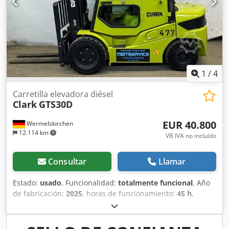
retrovisores (2 unidades); conducto de mangueras: doble;
sin porta horquillas; luz giratoria (amarilla) LED.
1
/
4
Carretilla elevadora diésel
Clark
GTS30D
EUR 40.800
Wermelskirchen
12.114 km
VB IVA no incluído
Consultar
Llamar
Estado:
usado
, Funcionalidad:
totalmente funcional
, Año
de fabricación:
2025
, horas de funcionamiento:
45 h
,
capacidad de carga:
3.000 kg
, altura de elevación:
5.520
mm
, ascensor libre:
1.270 mm
, tipo de combustible:
diésel
, tipo de mástil:
triple
, altura de construcción:
2.460