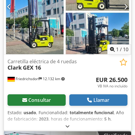
(5.000–10.000 kg) Tipo de transmisión: Gasolina Altura
total: 3.600 mm EQUIPAMIENTO Desplazador lateral
Dispositivo de ajuste de horquillas Calefacción Cabina
completa Referencia externa: SL13276SP
1
/
10
Carretilla eléctrica de 4 ruedas
Clark
GEX 16
EUR 26.500
Friedrichsdorf
12.132 km
VB IVA no incluído
Consultar
Llamar
Estado:
usado
, Funcionalidad:
totalmente funcional
, Año
de fabricación:
2023
, horas de funcionamiento:
5 h
,
capacidad de carga:
1.600 kg
, altura de elevación:
5.740
mm
, ascensor libre:
1.872 mm
, tipo de combustible: