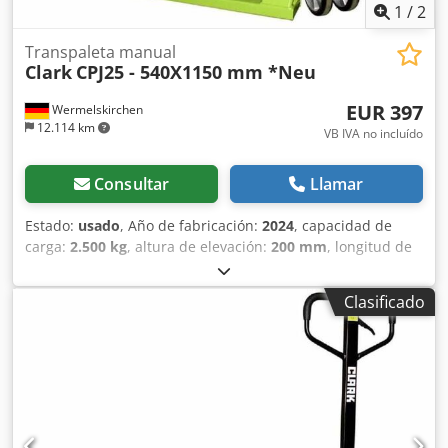
1
/
2
Transpaleta manual
Clark
CPJ25 - 540X1150 mm *Neu
EUR 397
Wermelskirchen
12.114 km
VB IVA no incluído
Consultar
Llamar
Estado:
usado
, Año de fabricación:
2024
, capacidad de
carga:
2.500 kg
, altura de elevación:
200 mm
, longitud de
la horquilla:
1.150 mm
, tipo de accionamiento:
Handbetrieb
, Transpaleta manual Cedexfygxspfx Ak Djrf
Clasificado
Ancho de horquillas: 540 mm Tipo de mástil: Ninguno Tipo
de ruedas delanteras: Poliuretano Estado de las ruedas
delanteras: 80 - 100% Tipo de ruedas traseras: Poliuretano
Estado de las ruedas traseras: 80 - 100%