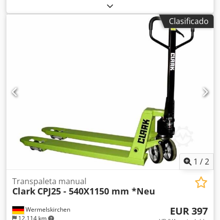
la horquilla:
1.150 mm
, tipo de accionamiento:
Handbetrieb
, Transpaleta manual Ancho de horquillas:
Clasificado
540 mm Tipo de mástil: Ninguno Tipo de ruedas
delanteras: Poliuretano Estado de las ruedas delanteras:
80 - 100% Tipo de ruedas traseras: Poliuretano Estado de
las ruedas traseras: 80 - 100% Crsdpfexfyglex Ak Djf
1
/
2
Transpaleta manual
Clark
CPJ25 - 540X1150 mm *Neu
EUR 397
Wermelskirchen
12.114 km