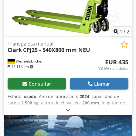
1
/
2
Transpaleta manual
Clark
CPJ25 - 540X800 mm NEU
EUR 435
Wermelskirchen
12.114 km
VB IVA no incluído
Consultar
Llamar
Estado:
usado
, Año de fabricación:
2024
, capacidad de
carga:
2.500 kg
, altura de elevación:
200 mm
, longitud de
la horquilla:
800 mm
, tipo de accionamiento:
Handbetrieb
,
Transpaleta manual Tipo de mástil: Ninguno Tipo de
ruedas delanteras: Poliuretano Estado de ruedas
delanteras: 80 - 100% Tipo de ruedas traseras: Poliuretano
Estado de ruedas traseras: 80 - 100% Csdsxfyfuspfx Ak Dsrf