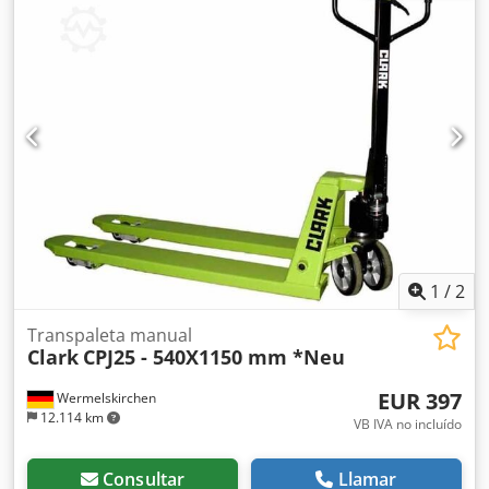
delanteras: 80 - 100% Tipo de ruedas traseras: Poliuretano
Estado de ruedas traseras: 80 - 100% Crjdsxfyfzjpfx Ak Def
Centro de carga: 600 mm Distancia de carga: 934 mm
Distancia entre ejes: 1165 mm Ruedas: Rodillo de dirección
de goma Ruedas: Rodillos de carga de poliuretano.
1
/
2
Transpaleta manual
Clark
CPJ25 - 540X1150 mm *Neu
EUR 397
Wermelskirchen
12.114 km
VB IVA no incluído
Consultar
Llamar