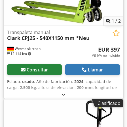
1
/
2
Transpaleta manual
Clark
CPJ25 - 540X1150 mm *Neu
EUR 397
Wermelskirchen
12.114 km
VB IVA no incluído
Consultar
Llamar
Estado:
usado
, Año de fabricación:
2024
, capacidad de
carga:
2.500 kg
, altura de elevación:
200 mm
, longitud de
la horquilla:
1.150 mm
, tipo de accionamiento:
Handbetrieb
, Transpaleta manual Anchura de horquillas:
Clasificado
540 mm Tipo de mástil: Ninguno Cjdpfx Asxfyd Dok Derf
Ruedas delanteras – tipo: Poliuretano Ruedas delanteras –
estado: 80 - 100% Ruedas traseras – tipo: Poliuretano
Ruedas traseras – estado: 80 - 100%