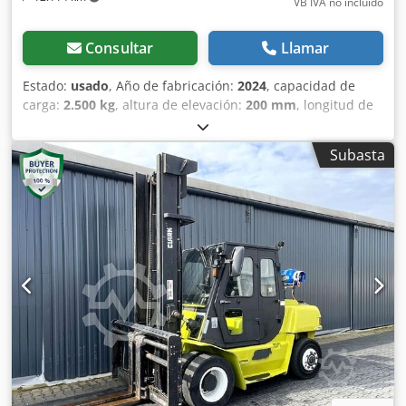
VB IVA no incluído
Consultar
Llamar
Estado:
usado
, Año de fabricación:
2024
, capacidad de
carga:
2.500 kg
, altura de elevación:
200 mm
, longitud de
la horquilla:
1.150 mm
, tipo de accionamiento:
Handbetrieb
, Transpaleta manual Ancho de horquillas:
Subasta
540 mm Tipo de mástil: Ninguno Crsdpfx Akoxfygfs Dsf
Tipo de ruedas delanteras: Poliuretano Estado de las
ruedas delanteras: 80 - 100% Tipo de ruedas traseras:
Poliuretano Estado de las ruedas traseras: 80 - 100%