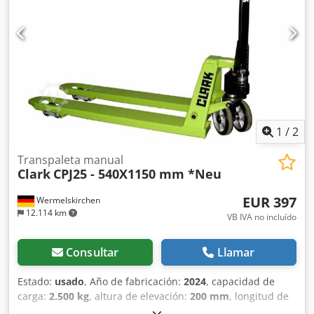
1
/
2
Transpaleta manual
Clark
CPJ25 - 540X1150 mm *Neu
EUR 397
Wermelskirchen
12.114 km
VB IVA no incluído
Consultar
Llamar
Estado:
usado
, Año de fabricación:
2024
, capacidad de
carga:
2.500 kg
, altura de elevación:
200 mm
, longitud de
la horquilla:
1.150 mm
, tipo de accionamiento: