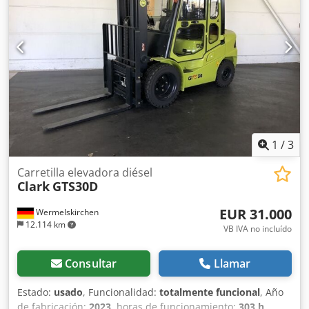
1
/
3
Carretilla elevadora diésel
Clark
GTS30D
EUR 31.000
Wermelskirchen
12.114 km
VB IVA no incluído
Consultar
Llamar
Estado:
usado
, Funcionalidad:
totalmente funcional
, Año
de fabricación:
2023
, horas de funcionamiento:
303 h
,