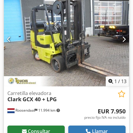
1
/
13
Carretilla elevadora
Clark
GCX 40 + LPG
EUR 7.950
Roosendaal
11.994 km
precio fijo IVA no incluído
Consultar
Llamar