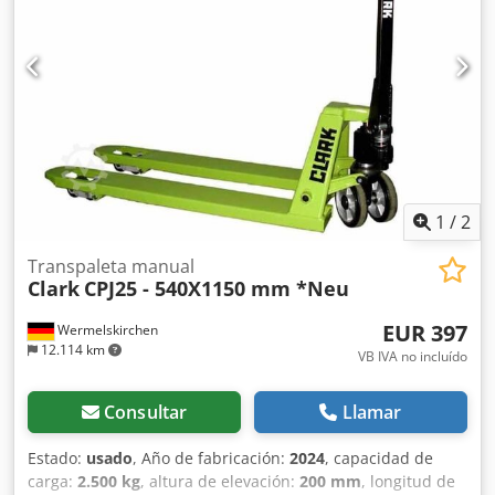
1
/
2
Transpaleta manual
Clark
CPJ25 - 540X1150 mm *Neu
EUR 397
Wermelskirchen
12.114 km
VB IVA no incluído
Consultar
Llamar
Estado:
usado
, Año de fabricación:
2024
, capacidad de
carga:
2.500 kg
, altura de elevación:
200 mm
, longitud de