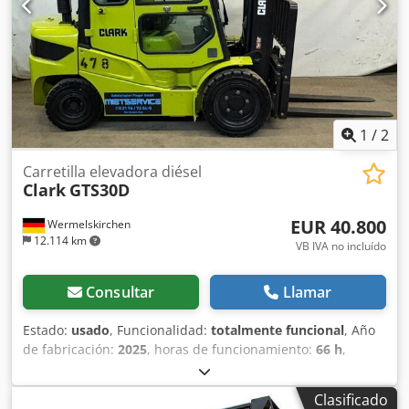
1
/
2
Carretilla elevadora diésel
Clark
GTS30D
EUR 40.800
Wermelskirchen
12.114 km
VB IVA no incluído
Consultar
Llamar
Estado:
usado
, Funcionalidad:
totalmente funcional
, Año
de fabricación:
2025
, horas de funcionamiento:
66 h
,
capacidad de carga:
3.000 kg
, altura de elevación:
5.520
mm
, ascensor libre:
1.236 mm
, tipo de combustible:
Clasificado
diésel
, tipo de mástil:
triple
, altura de construcción:
2.460