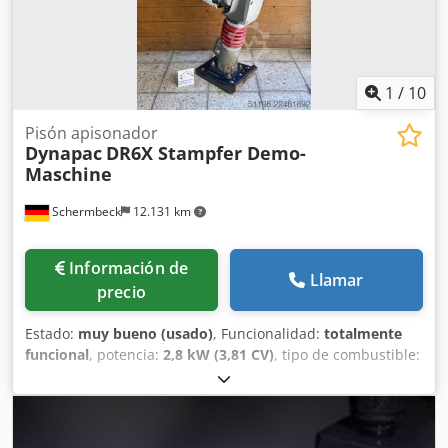
1
/
10
Pisón apisonador
Dynapac
DR6X Stampfer Demo-
Maschine
Schermbeck
12.131 km
Información de
Llamar
precio
Estado:
muy bueno (usado)
, Funcionalidad:
totalmente
funcional
, potencia:
2,8 kW (3,81 CV)
, tipo de combustible:
gasolina
, color:
blanco
, peso operativo:
58 kg
, Año de
fabricación:
2024
, horas de funcionamiento:
13 h
, Dynapac
DR6X: Máquina de demostración para compactación
Dynapac DR6X: Máquina de demostración para