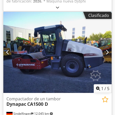
de fabricación:
2026
, * Máquina nueva Djdpfx
Asyuvxwedgokr * Aire acondicionado * Control de tracción
/ Ec * Sísmico * Motor Kubota V 3307 CR-TE5 (55 kW - 75
Clasificado
CV) * Carga lineal estática 20 kg/cm² * Dos velocidades de
marcha * Disponible de inmediato * Peso operativo 6.650
kg (peso máx. 7.700 kg) * Ancho de rodillo 1.676 mm *
Disponible de inmediato
1
/
5
Compactador de un tambor
Dynapac
CA1500 D
Sindelfingen
12.045 km