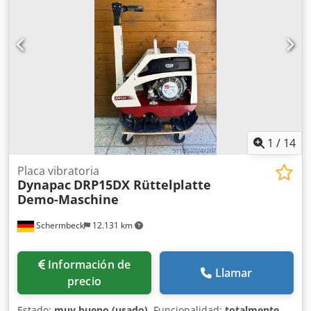
1
/
14
Placa vibratoria
Dynapac
DRP15DX Rüttelplatte
Demo-Maschine
Schermbeck
12.131 km
Información de
Llamar
precio
Estado:
muy bueno (usado)
, Funcionalidad:
totalmente