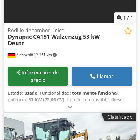
Vehículos Industriales GmbH ➡️ ¡Consulte ahora y reserve
la máquina de demostración disponible de inmediato! Si lo
desea, le ofrecemos una inspección virtual de la máquina
1
/
1
por videollamada.
Rodillo de tambor único
Dynapac
CA151 Walzenzug 53 kW
Deutz
Aichach
12.151 km
Información de
Llamar
precio
Estado:
usado
, Funcionalidad:
totalmente funcional
,
potencia:
53 kW (72,06 CV)
, tipo de combustible:
diésel
,
color:
oro
, peso operativo:
6.800 kg
, Año de fabricación:
1993
, horas de funcionamiento:
3.000 h
, Equipamiento:
Clasificado
cabina
, Dynapac CA 151 rodillo compactador Año de
fabricación: 1993 Dsdpfszap R Dox Adgskr 6.800 kg 3.000
horas Motor Deutz F3-6L 912 de 53 kW, 4 cilindros