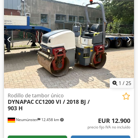
virtual de la máquina mediante una videollamada.
1
/
25
Rodillo de tambor único
DYNAPAC
CC1200 VI / 2018 BJ /
903 H
EUR 12.900
Neumünster
12.458 km
precio fijo IVA no incluído