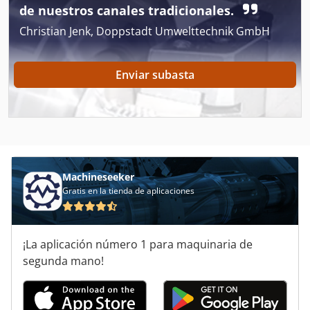
de nuestros canales tradicionales.
Dynapac Cc 10
Christian Jenk, Doppstadt Umwelttechnik GmbH
Dynapac Cc 102
Enviar subasta
Dynapac Cc 1200
Dynapac Cc 122
Dynapac Cc 142
Dynapac Cc 222
Machineseeker
Dynapac Cc 232
Gratis en la tienda de aplicaciones
Dynapac Cc 322
¡La aplicación número 1 para maquinaria de
Dynapac Cc 722
segunda mano!
Dynapac Cc 800
Dynapac Cc 900