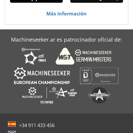
Dynapac Cm 13
Más información
Dynapac Cp 132
Dynapac F 141 C
Machineseeker.ar es patrocinador oficial de:
+34 911 433 456