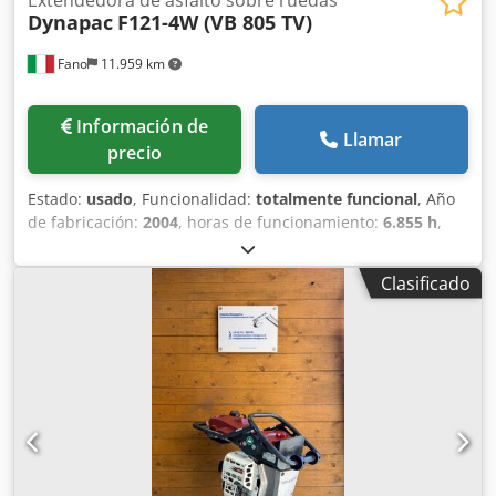
Dynapac
F121-4W (VB 805 TV)
Fano
11.959 km
Información de
Llamar
precio
Estado:
usado
, Funcionalidad:
totalmente funcional
, Año
de fabricación:
2004
, horas de funcionamiento:
6.855 h
,
Extendedora de asfalto sobre ruedas Dynapac F121-4W (VB
805 TV) Dksdpfx Aszr Ex Hedgor Año 2004 Horas de trabajo:
Clasificado
6.855 Ancho de trabajo regulable de 2,55 a 5 metros Peso
operativo: 17.000 kg Motor Cummins 6B5.9-150, 112 kW
Buenas condiciones generales EVALUAMOS PERMUTAS DE
VEHÍCULOS DE TODAS LAS MARCAS, MAN, MERCEDES, DAF,
RENAULT, VOLVO, SCANIA, CON EQUIPOS CIFA, SERMAC,
PUTZMEISTER; O MAQUINARIA DE MOVIMIENTO DE
TIERRAS CATERPILLAR, FIAT HITACHI, KOMATSU