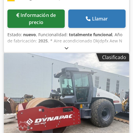
Información de
Llamar
precio
Estado:
nuevo
, Funcionalidad:
totalmente funcional
, Año
de fabricación:
2025
, * Aire acondicionado Dkjdpfx Aew N
Inyedger * Peso operativo 7.100 kg * Motor Deutz 55,4 kW
* Disponible de inmediato
Clasificado