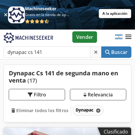
Machineseeker
A la aplicación
Gratis en la tienda de aplicaciones
Vender
Buscar
Dynapac Cs 141 de segunda mano en
venta
(17)
Filtro
Relevancia
Dynapac
Eliminar todos los filtros
Clasificado