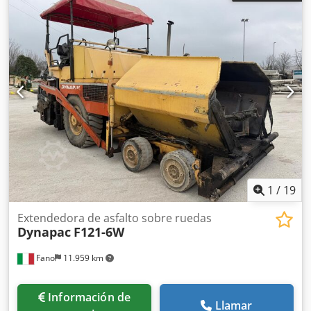
1
/
19
Extendedora de asfalto sobre ruedas
Dynapac
F121-6W
Fano
11.959 km
Información de
Llamar