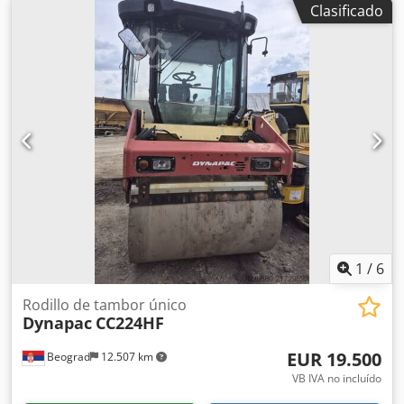
Clasificado
Scharrfuß * Sísmico * Motor Cummins F3.8 (100 kW) * Peso
operativo 13 t * Peso máximo 14.600 kg * Carga lineal
estática 36 kg/cm² Dedpoyu N Nvefx Adgskr * Control de
tracción/ECO * Aire acondicionado * ¡NUEVO!
1
/
6
Rodillo de tambor único
Dynapac
CC224HF
EUR 19.500
Beograd
12.507 km
VB IVA no incluído