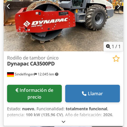
1
/
1
Rodillo de tambor único
Dynapac
CA3500PD
Sindelfingen
12.045 km
Información de
Llamar
precio
Estado:
nuevo
, Funcionalidad:
totalmente funcional
,
potencia:
100 kW (135,96 CV)
, Año de fabricación:
2026
,
Equipamiento:
aire acondicionado, cabina, control de
tracción
, * Máquina nueva * Apisonador de banda