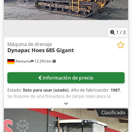
1
/
3
Máquina de drenaje
Dynapac Hoes
685 Gigant
Alemania
12.293 km
Información de precio
Estado:
listo para usar (usado)
, Año de fabricación:
1987
,
Se dispone de una fresadora de zanjas Hoes para la
instalación de tuberías de drenaje y la excavación de
zanjas para el drenaje del suelo. Motor: Deutz F 8 L 413 F,
Clasificado
potencia: 157 kW, par motor (1500 rpm): 760 Nm,
capacidad del depósito de combustible: 435 l, capacidad
del depósito de aceite: 125 l, velocidad máxima en modo