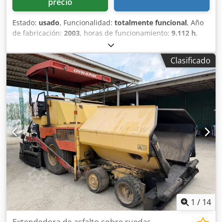
precio
Estado:
usado
, Funcionalidad:
totalmente funcional
, Año
de fabricación:
2003
, horas de funcionamiento:
9.112 h
,
Extendedora de asfalto vibratoria Dynapac F121-6W Año:
2003 Peso operativo máximo: 16.000 kg Tipo de motor:
Clasificado
Cummins QSB 5. Dkodpszr Ezbofx Adgjr 6x6 Horas de
trabajo: 9112 En buenas condiciones generales
ACEPTAMOS VEHÍCULOS EN PARTE DE PAGO DE TODAS LAS
MARCAS, MAN, MERCEDES, DAF, RENAULT, VOLVO, SCANIA,
CON EQUIPOS CIFA, SERMAC, PUTZMEISTER; O
MAQUINARIA DE MOVIMIENTO DE TIERRAS CATERPILLAR,
FIAT HITACHI, KOMATSU
1
/
14
Extendedora de asfalto sobre ruedas