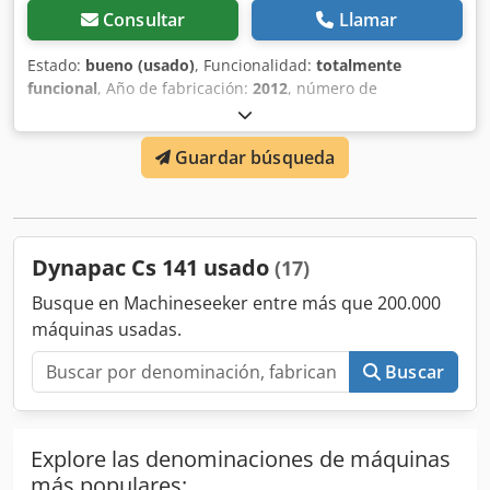
Consultar
Llamar
Estado:
bueno (usado)
, Funcionalidad:
totalmente
funcional
, Año de fabricación:
2012
, número de
máquina/vehículo:
10000311P0A008025
, excelente estado
Dkodpfx Adey Dfu Uegsr
Guardar búsqueda
Dynapac Cs 141 usado
(17)
Busque en Machineseeker entre más que 200.000
máquinas usadas.
Buscar
Explore las denominaciones de máquinas
más populares: