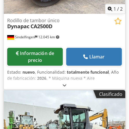
1
/
2
Rodillo de tambor único
Dynapac
CA2500D
Sindelfingen
12.045 km
Información de
Llamar
precio
Estado:
nuevo
, Funcionalidad:
totalmente funcional
, Año
de fabricación:
2026
, * Máquina nueva * Aire
acondicionado * Control de tracción / Eco * Sísmico
Dkedpfeyuvybox Adger * Motor Cummins F3.8 (100 kW –
Clasificado
135 CV) * Carga lineal estática 26 kg/cm² * Control de
tracción/diferencial NoSpin * Baliza LED H3 * Peso
operativo 10.350 kg (peso máximo 14.500 kg) * Disponible
de inmediato