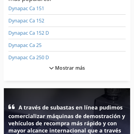
Dynapac Ca 151
Dynapac Ca 152
Dynapac Ca 152 D
Dynapac Ca 25
Dynapac Ca 250 D
Mostrar más
Dynapac Ca 251
Dynapac Ca 252
Dynapac Ca 302
Dynapac Ca 302 D
A través de subastas en línea pudimos
comercializar máquinas de demostración y
Dynapac Ca 602 D
vehículos de recompra más rápido y con
mayor alcance internacional que a través
Dynapac Cc