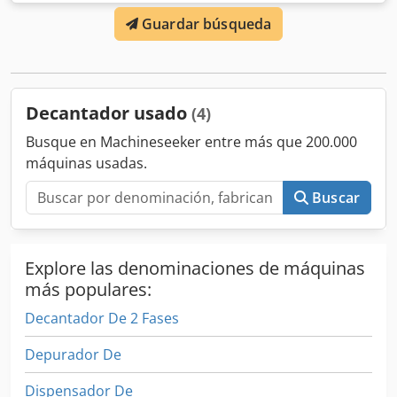
concentrado a través de disco descascarillador
Guardar búsqueda
Dwsdpfxevz Rzvj Accoa Desagüe: regulable desde el
exterior con 1 bar de presión Velocidad máxima del
tambor: 6100 rpm Densidad: 2,4 kg/dm3 densidad máxima
del sedimento
Decantador usado
(4)
Busque en Machineseeker entre más que 200.000
máquinas usadas.
Buscar
Explore las denominaciones de máquinas
más populares:
Decantador De 2 Fases
Depurador De
Dispensador De