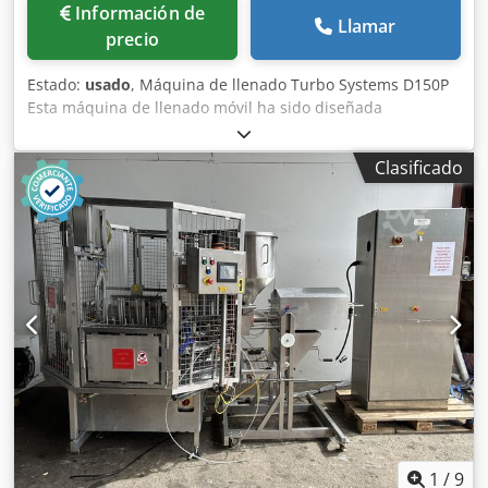
Información de
Llamar
precio
Estado:
usado
, Máquina de llenado Turbo Systems D150P
Esta máquina de llenado móvil ha sido diseñada
especialmente para la industria de procesamiento de
alimentos. Permite un llenado rápido, preciso y fiable de
Clasificado
porciones consistentes del mismo tamaño. Es ideal para
llenar purés, cremas, salsas, productos lácteos, yogur y
otros productos semilíquidos en bandejas, latas, frascos o
botellas. La máquina de llenado puede utilizarse como
unidad integrada en una línea de producción o como
máquina independiente. Puede desmontarse de forma
rápida y sencilla, lo que se traduce en un tiempo de
limpieza reducido. Tanto el tiempo de aspiración como el
de llenado son regulables de forma continua. La máquina
dosificadora está fabricada íntegramente en acero
inoxidable. Especificaciones técnicas: - Capacidad de
producción: hasta 60 ciclos/min (según la configuración)
Dwjdpszn I E Ijfx Accja - Rango de llenado:
aproximadamente 30 ml – 180 ml - Montada en una
1
/
9