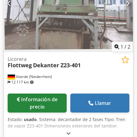
1
/
2
Licorera
Flottweg
Dekanter Z23-401
Voerde (Niederrhein)
12.117 km
Información de
Llamar
precio
Estado:
usado
, Sistema: decantador de 2 fases Tipo: Tren
de vapor Z23-401 Dimensiones exteriores del tambor:
aprox. 320 mm Decantador de 2 fases: descarga con