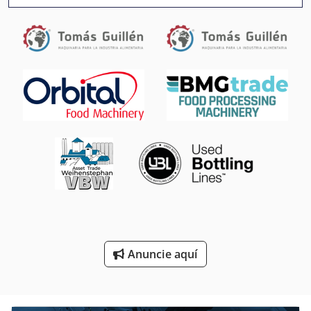
Dosificador De
Evaporador De
Invernaderos De
Planta De Destilería
Plantas De Destilación
Precintadora De
Secadora De Condensación
Separador De
Sistema De Extracción De
Anuncie aquí
Transportador De
Transporte De