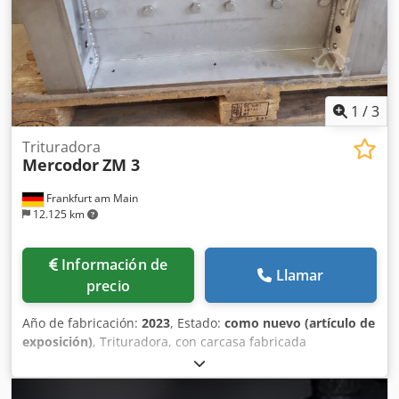
1
/
3
Trituradora
Mercodor
ZM 3
Frankfurt am Main
12.125 km
Información de
Llamar
precio
Año de fabricación:
2023
, Estado:
como nuevo (artículo de
exposición)
, Trituradora, con carcasa fabricada
íntegramente en acero inoxidable y equipada con cuchillas
de Hardox. Djdpfxji D Dwio Accowa Potencia del motor: 11
kW.