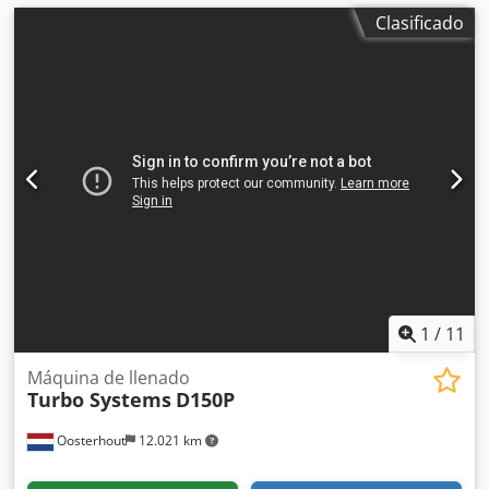
Clasificado
1
/
11
Máquina de llenado
Turbo Systems
D150P
Oosterhout
12.021 km