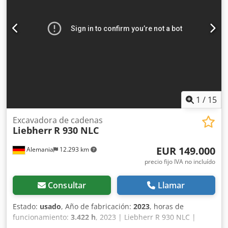
(70 – 78 kW) a 2.300 rpm Cilindrada: 5,6 litros (5.652 cm³)
Sistema de refrigeración: refrigeración por aire (muy poco
mantenimiento, ideal para arranques en frío) Velocidad
máxima: aprox. 20 km/h (transmisión hidrostática con
control escalonado) Sistema hidráulico y equipo de trabajo
Sistema hidráulico: bombas axiales Hydromatik con control
de caudal proporcional Capacidad del depósito de aceite
hidráulico: aprox. 270 litros Dsdpszrzymefx Adyock
Capacidad del depósito de diésel: aprox. 228 litros
Volumen estándar de la cuchara: aprox. 0,60 – 1,00 m³
1
/
15
5826
Excavadora de cadenas
Liebherr
R 930 NLC
EUR 149.000
Alemania
12.293 km
precio fijo IVA no incluído
Consultar
Llamar
Estado:
usado
, Año de fabricación:
2023
, horas de
funcionamiento:
3.422 h
, 2023 | Liebherr R 930 NLC |
Excavadora de oruga usada | 3422 horas 📍Ubicación: