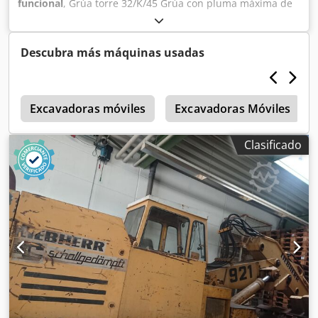
funcional
, Grúa torre 32/K/45 Grúa con pluma máxima de
30 m Capacidad de carga de 1.000 a 4.700 kg Contrapeso
de hormigón 16.000 kg En la grúa se han renovado el
motor de giro, la bomba hidráulica, las juntas de los
Descubra más máquinas usadas
cilindros, las mangueras, los cables y los contactores. Lista
de repuestos y manual de operación disponibles. Djdpezr
D Ugsfx Adysck Con mando a distancia.
s
Excavadoras móviles
Excavadoras Móviles
Clasificado