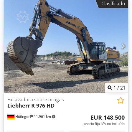
que se encuentra la máquina. No hay garantía ni
Clasificado
responsabilidad. Las horas o los kilómetros indicados son
leídos del cuentakilómetros o contador de horas; no
asumimos ninguna responsabilidad por la exactitud de los
datos. Sujeto a venta previa. La descripción del vehículo no
constituye una oferta vinculante y los datos
proporcionados no deben considerarse como
características garantizadas. La descripción y los datos
proporcionados sirven únicamente para la identificación
general del vehículo y no constituyen una garantía en el
sentido del derecho de compraventa. Los datos no
pretenden ser exhaustivos. Los datos/descripciones e
imágenes proporcionados no son vinculantes y no se
consideran características garantizadas. Solo son válidos
los acuerdos establecidos en la confirmación del pedido y
1
/
21
la factura. El vendedor no asume ninguna
responsabilidad/garantía. El anuncio puede contener
Excavadora sobre orugas
Liebherr
R 976 HD
errores de escritura y transmisión de dato
EUR 148.500
Hüfingen
11.961 km
precio fijo IVA no incluído