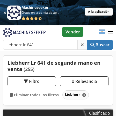
Machineseeker
A la aplicación
Gratis en la tienda de aplicaciones
Vender
Buscar
Liebherr Lr 641 de segunda mano en
venta
(255)
Filtro
Relevancia
Liebherr
Eliminar todos los filtros
Clasificado