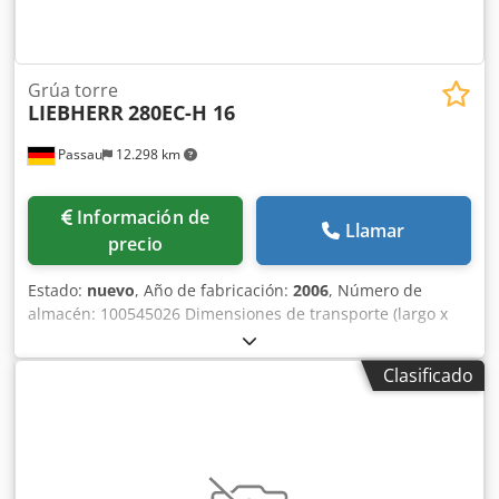
Grúa torre
LIEBHERR
280EC-H 16
Passau
12.298 km
Información de
Llamar
precio
Estado:
nuevo
, Año de fabricación:
2006
, Número de
almacén: 100545026 Dimensiones de transporte (largo x
ancho x alto): 0 x 0 x 0 ---- Unidad de elevación de 65 kW 1
x chasis de 6,0 m de ancho de vía y lastre central necesario
Clasificado
Piezas de la torre para una altura de gancho de 30 m
Alcance de 50 m, incluyendo el contrapeso Color: amarillo
Dedezr Ttfspfx Adyeck Incluye sistema de radio HBC
Ubicación: Ratisbona