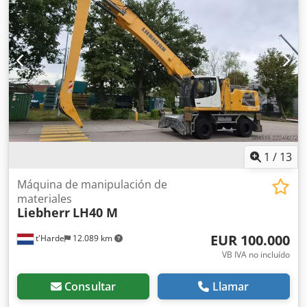
aproximadamente 7270 Motor diésel de 4 cilindros en
information, photos and videos are available upon
línea, 123 kW/167 CV, refrigerado por agua con
request. Errors, changes and prior sale reserved. Ejemplo
turbocompresor, etapa de emisiones 4 Peso operativo,
de financiación: * Número interno: MK * Precio de compra:
según el equipamiento: aproximadamente 15.000 kg
42.900,00 € * Entrada: 10% * Plazo: 60 meses * Cuota
Dimensiones, según el equipamiento: Longitud de la
mensual: 604,02 € * Valor residual: 9.380,00 € Si esta
máquina: 7.200 mm, anchura: 2500 mm, altura: 3.300 mm,
oferta le interesa o desea adaptarla a sus necesidades,
transmisión hidrostática con 3 marchas * Amortiguador de
póngase en contacto con nosotros (Sr. Enchev). Estaremos
vibraciones de conducción BSS * Amortiguación del puntal
encantados de atenderle. Dsdpfx Aozri Dgsdyjck Salvo
del elevador * Sistema de lubricación central, instalado de
errores. Aceptamos su vehículo usado como parte del
fábrica por Liebherr * Ventilador de inversión para la
pago. Financiación disponible directamente en nuestras
limpieza del radiador (funcionamiento en sentido inverso)
1
/
13
instalaciones. GOLEC NUTZFAHRZEUGE GMBH Idiomas:
* Asistente de acceso delante del parabrisas para facilitar
alemán, inglés, español, polaco, ucraniano, ruso, búlgaro.
la limpieza * Filtro de aire con prefiltro "TopAir" para la
Máquina de manipulación de
----.
pre-limpieza del aire de admisión * Pantalla Premium con
materiales
Liebherr
LH40 M
pantalla táctil Dcedpfx Aszrapaodyok * Asiento del
conductor "Confort" con suspensión neumática,
EUR 100.000
t'Harde
12.089 km
calefacción y reposacabezas * Climatizador automático:
mantiene la temperatura establecida automáticamente *
VB IVA no incluído
Columna de dirección ajustable * Reposabrazos derecho *
Ventana abatible izquierda en la puerta del conductor *
Consultar
Llamar
Retrovisor exterior plegable * Radio con manos libres *