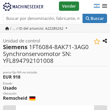
Vender
Buscar
/ ... / ID del anuncio: A22285262
Unidad de control
Siemens
1FT6084-8AK71-3AG0
Synchronservomotor SN:
YFL894792101008
precio fijo IVA no incluído
EUR 918
Estado
Usado
Ubicación
Remscheid