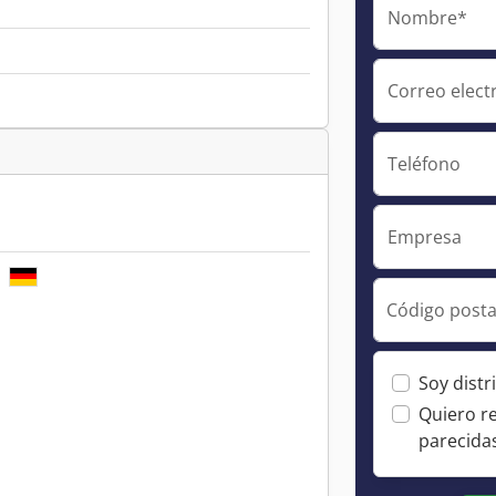
Nombre*
Correo elect
Teléfono
Empresa
E
Código posta
Soy distr
Quiero r
parecida