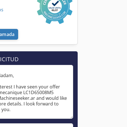
os
llamada
ICITUD