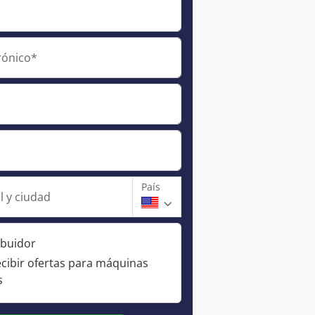
rónico*
País
l y ciudad
ibuidor
ecibir ofertas para máquinas
s