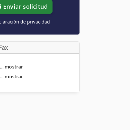
Enviar solicitud
laración de privacidad
Fax
... mostrar
... mostrar