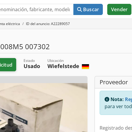
Buscar
Vender
ta eléctrica
ID del anuncio: A22289057
008M5 007302
Estado
Ubicación
icitud
Usado
Wiefelstede
Proveedor
Nota:
Reg
para ver tod
Registrado de