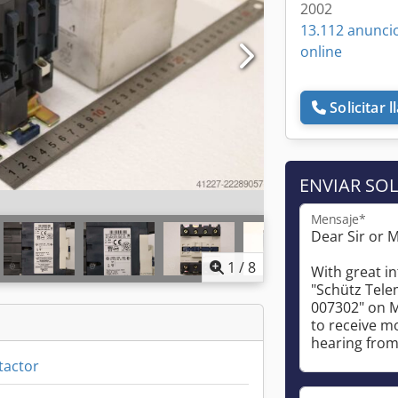
2002
13.112 anunci
online
Solicitar 
ENVIAR SOL
Mensaje*
1
/
8
tactor