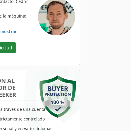
ontacto: Cedric
e la máquina:
. mostrar
icitud
ÓN AL
R DE
EEKER
a través de una cuenta fiduciaria
trictamente controlado
ersonal y en varios idiomas