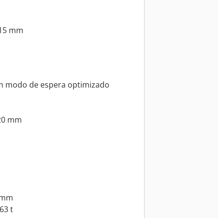
115 mm
n modo de espera optimizado
20 mm
0 mm
63 t