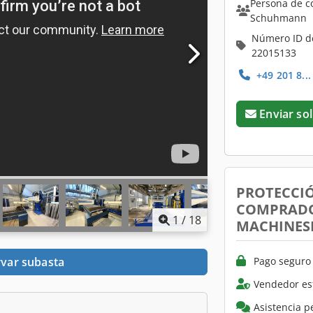
Persona de c
Schuhmann
Número ID d
22015133
+49 201 8..
Enviar sol
PROTECCI
COMPRADO
1
/
18
MACHINES
Pago seguro 
var subasta
Vendedor es
Asistencia p