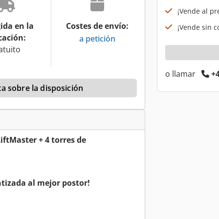
¡Vende al pr
ida en la
Costes de envío:
¡Vende sin co
cación:
a petición
atuito
o llamar
+4
a sobre la disposición
LiftMaster + 4 torres de
tizada al mejor postor!