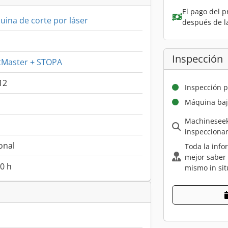
El pago del p
ina de corte por láser
después de l
Inspección
ftMaster + STOPA
12
Inspección p
Máquina baj
Machineseek
inspecciona
onal
Toda la info
mejor saber
0 h
mismo in sit