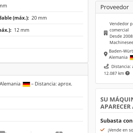
 mm
Proveedor
dable (máx.):
20 mm
Vendedor p
áx.):
12 mm
comercial
Desde 2008
Machinesee
Baden-Wür
Alemania
Distancia: 
12.087 km
 Alemania
– Distancia: aprox.
SU MÁQUI
APARECER
Subasta con
¡Vende en s