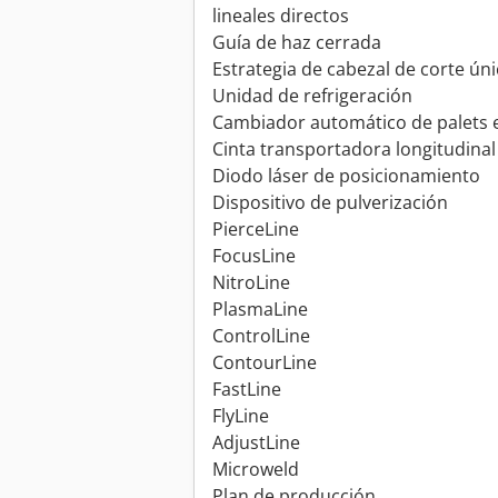
lineales directos
Guía de haz cerrada
Estrategia de cabezal de corte ún
Unidad de refrigeración
Cambiador automático de palets e
Cinta transportadora longitudina
Diodo láser de posicionamiento
Dispositivo de pulverización
PierceLine
FocusLine
NitroLine
PlasmaLine
ControlLine
ContourLine
FastLine
FlyLine
AdjustLine
Microweld
Plan de producción