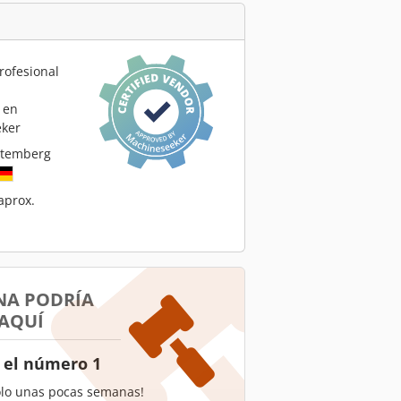
rofesional
 en
ker
ttemberg
aprox.
NA PODRÍA
 AQUÍ
 el número 1
olo unas pocas semanas!