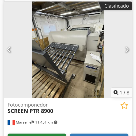
polvo Sistema de humectación Varn Kompac
Clasificado
1
/
8
Fotocomponedor
SCREEN
PTR 8900
Marseille
11.451 km