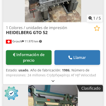
1
/
5
1 Colores / unidades de impresión
HEIDELBERG
GTO 52
Grüsch
11.970 km
Información de
Llamar
precio
Estado:
usado
, Año de fabricación:
1986
, Número de
impresiones: 24 millones Crjdpfxjwplrqs Af Hjf Velocidad
máxima de impresión: 8000 hojas por hora Formato
máximo de hoja: 36 x 52 cm Sistema de humectación
Clasificado
Crestline