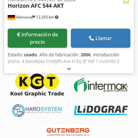
Horizon
AFC 544 AKT
Alemania
12.293 km
Información de
Llamar
precio
Estado:
usado
, Año de fabricación:
2006
, Introducción
plana, 4 bandejas Crsdpfx Aox H Sq Ijf Hsf 1 cuchilla 2
bandejas laterales Brazo oscilante LCV-54 Datos técnicos:
Formato máximo: 540 × 760 mm (B2+) Formato mínimo: 120
× 172 mm Dimensiones de la máquina: Longitud: aprox.
2.700 mm Ancho: aprox. 1.050 mm Altura: aprox. 1.650 mm
Peso: aprox. 1.050 kg Disponible: a corto plazo