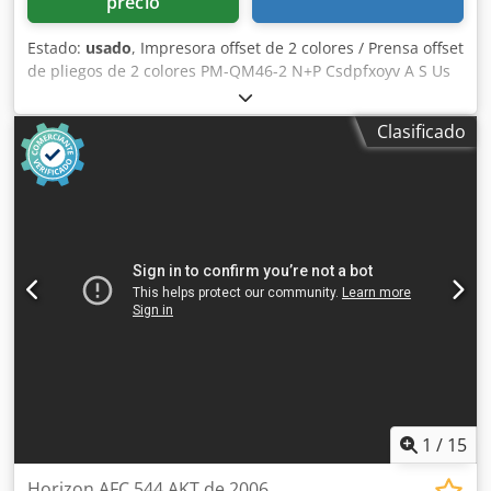
precio
Estado:
usado
, Impresora offset de 2 colores / Prensa offset
de pliegos de 2 colores PM-QM46-2 N+P Csdpfxoyv A S Us
Af Herf Inspección por vídeo en línea a través de
WhatsApp - MS Zoom - Telegram En stock en
Clasificado
Emskirchen/Núremberg - Disponible de inmediato - Puede
ser probada
1
/
15
Horizon AFC 544 AKT de 2006