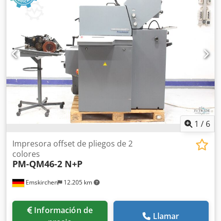
Transportador ST-CV Acumulador/Carpeta: ACF-30
Grapadora de caballete: SPF-30 Cjdpfjvzgy Usx Af Hjrf
Recortadora de tres cuchillas: HTS-30 Opciones: 4
cabezales de costura Dispositivo de corte central Kit de
costura de bucle adicional Se puede inspeccionar en
producción.
1
/
6
Impresora offset de pliegos de 2
colores
PM-QM46-2 N+P
Emskirchen
12.205 km
Información de
Llamar