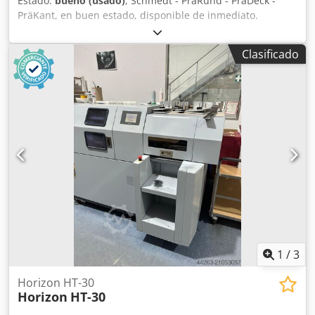
Estado:
bueno (usado)
, Schmedt - PräRund - PräDeck -
PräKant, en buen estado, disponible de inmediato.
Cjdpfxoh Dy Ivo Af Hsrf
Clasificado
1
/
3
Horizon HT-30
Horizon
HT-30