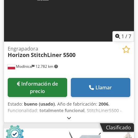
1
/
7
Engrapadora
Horizon
StitchLiner 5500
Modlnica
12.782 km
Información de
Llamar
precio
Estado:
bueno (usado)
, Año de fabricación:
2006
,
Funcionalidad:
totalmente funcional
, StitchLiner5500 -
sistema de cosido a caballete que agrupa, raya, pliega,
cose y recorta hojas planas con tres cuchillas en línea.
Clasificado
Línea con: 2 torres de clasificación VAC 100 (20
contenedores en total). Unidad apiladora/bypass: ST-40