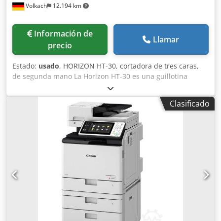
Volkach
12.194 km
Información de
Llamar
precio
Estado:
usado
, HORIZON HT-30, cortadora de tres caras,
de segunda mano La Horizon HT-30 es una guillotina
trilateral extremadamente robusta que se ha asegurado
un lugar entre las máquinas más populares en el acabado
Clasificado
de impresión gracias a su excepcional fiabilidad, una
garantía de calidad que a menudo se vende rápidamente
debido a su gran demanda. Características especiales: -
Uso: Solo (fuera de línea) - Facilidad de uso: manejo
sencillo de los ajustes mediante pantalla táctil - La Horizon
HT-30 corta los libros de forma totalmente automática para
que el empleado no tenga que estar permanentemente
presente. Una vez insertados los libros, la HT-30 informa
para su descarga y rellenado tras el corte - Función de
memoria: 40 posiciones de memoria para trabajos
repetidos - Funcionamiento: Apilado y corte de hasta 10