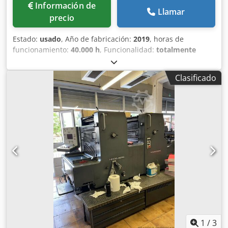
Información de
Llamar
precio
Estado:
usado
, Año de fabricación:
2019
, horas de
funcionamiento:
40.000 h
, Funcionalidad:
totalmente
funcional
, CTP SCREEN PTR 8900N _ GLV 512 Cjdoy
Enwnepfx Af Hjrf WORKFLOW XMF 6.11 Completo
Clasificado
1
/
3