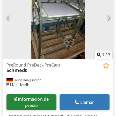
1
/
3
PreRound PreDeck PreCant
Schmedt
Lauda-Königshofen
12.144 km
Información de
Llamar
precio