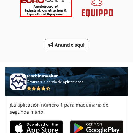
Máquinas De Herramientas
Máquinas Para
Obras De Construcción
Tablón De
Anuncie aquí
Vehículo De Trabajo
Áreas De Aplicación
Machineseeker
Gratis en la tienda de aplicaciones
¡La aplicación número 1 para maquinaria de
segunda mano!